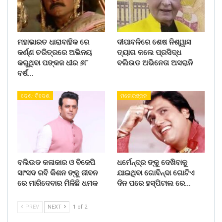
ମହାଭାରତ ଧାରାବାହିକ ରେ
ଦୀପାବଳିରେ ଶେଷ ନିଶ୍ୱାସ
କର୍ଣ୍ଣ ଚରିତ୍ରରେ ଅଭିନୟ
ତ୍ୟାଗ କଲେ ପ୍ରସିଦ୍ଧ
କରୁଥିବା ପଙ୍କଜ ଧୀର ୬୮
ବଲିଉଡ ଅଭିନେତା ଅସରାନି
ବର୍ଷ…
ଦେଶ- ବିଦେଶ
ମନୋରଞ୍ଜନ
ବଲିଉଡ କଳାକାର ଓ ବିଜେପି
ଧର୍ମେନ୍ଦ୍ର ଙ୍କୁ ଦେଖିବାକୁ
ସାଂସଦ ରବି କିଶନ ଙ୍କୁ ଜୀବନ
ଯାଇଥିବା ଗୋବିନ୍ଦା ଗୋଟିଏ
ରେ ମାରିଦେବାର ମିଳିଛି ଧମକ
ଦିନ ପରେ ହସ୍ପିଟାଲ ରେ…
PREV
NEXT
1 of 2