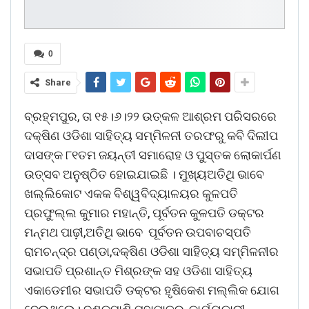
0
Share
ବ୍ରହ୍ମପୁର, ତା ୧୫।୬।୨୨ ଉତ୍କଳ ଆଶ୍ରମ ପରିସରରେ
ଦକ୍ଷିଣ ଓଡିଶା ସାହିତ୍ୟ ସମ୍ମିଳନୀ ତରଫରୁ କବି ଦିଲୀପ
ଦାସଙ୍କ ୮୧ତମ ଜୟନ୍ତୀ ସମାରୋହ ଓ ପୁସ୍ତକ ଲୋକାର୍ପଣ
ଉତ୍ସବ ଅନୁଷ୍ଠିତ ହୋଇଯାଇଛି । ମୁଖ୍ୟଅତିଥି ଭାବେ
ଖଲ୍ଲିକୋଟ ଏକକ ବିଶ୍ୱବିଦ୍ୟାଳୟର କୁଳପତି
ପ୍ରଫୁଲ୍ଲ କୁମାର ମହାନ୍ତି, ପୂର୍ବତନ କୁଳପତି ଡକ୍ଟର
ମନ୍ମଥ ପାଢ଼ୀ,ଅତିଥି ଭାବେ ପୂର୍ବତନ ଉପବାଚସ୍ପତି
ରାମଚନ୍ଦ୍ର ପଣ୍ଡା,ଦକ୍ଷିଣ ଓଡିଶା ସାହିତ୍ୟ ସମ୍ମିଳନୀର
ସଭାପତି ପ୍ରଶାନ୍ତ ମିଶ୍ରଙ୍କ ସହ ଓଡିଶା ସାହିତ୍ୟ
ଏକାଡେମୀର ସଭାପତି ଡକ୍ଟର ହୃଷିକେଶ ମଲ୍ଲିକ ଯୋଗ