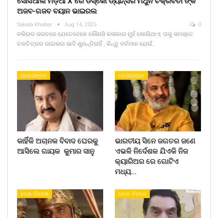
ସୋସିଆଲ ମିଡ଼ିଆ X ରେ ଡିସ୍କୋ ଡ୍ୟାନ୍ସର ମିଥୁନ ଚକ୍ରବର୍ତୀ ଙ୍କ
ଅଜବ-ଗଜବ ବୟାନ ଭାଇରଲ
Sakala Khabar
Aug 14, 2025
0
ବଲିଉଡ ଜଗତରେ ଯେତେବେଳେ କୌଣସି କଳାକାର ମୁହଁ ଖୋଲିଥାଏ, ତାକୁ ସମସ୍ତେ
ଚଳଚିତ୍ରର ଡାଇଲଗ ଭାବି ଶୁଣନ୍ତିନାହିଁ , କିନ୍ତୁ ବର୍ତମାନ ଯେଉଁ…
ମନୋରଞ୍ଜନ
ମନୋରଞ୍ଜନ
କାହିଁକି ଅଚାନକ ବିବାଦ ଘେରକୁ
ଭାରତୀୟ ସିନେ ଜଗତର ଜଣେ
ଆସିଲେ ଗାୟକ କୁମାର ସାନୁ
ଏଭଳି ନିର୍ଦେଶକ ଯିଏକି ନିଜ
କ୍ୟାରିଅର ରେ ଗୋଟିଏ
ମଧ୍ୟ…
ଦେଶ- ବିଦେଶ
ଦେଶ- ବିଦେଶ