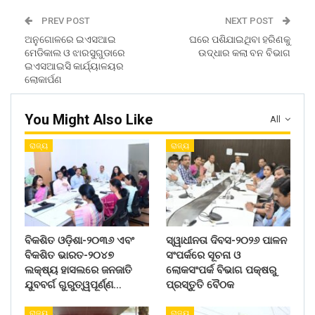
PREV POST
NEXT POST
ଅନୁଗୋଳରେ ଇଏସଆଇ
ଘରେ ପଶିଯାଇଥିବା ହରିଣକୁ
ମେଡିକାଲ ଓ ଝାରସୁଗୁଡାରେ
ଉଦ୍ଧାର କଲା ବନ ବିଭାଗ
ଇଏସଆଇସି କାର୍ଯ୍ୟାଳୟର
ଲୋକାର୍ପଣ
You Might Also Like
All
ରାଜ୍ୟ
ରାଜ୍ୟ
ବିକଶିତ ଓଡ଼ିଶା-୨୦୩୬ ଏବଂ
ସ୍ୱାଧୀନତା ଦିବସ-୨୦୨୬ ପାଳନ
ବିକଶିତ ଭାରତ-୨୦୪୭
ସଂପର୍କରେ ସୂଚନା ଓ
ଲକ୍ଷ୍ୟ ହାସଲରେ ଜନଜାତି
ଲୋକସଂପର୍କ ବିଭାଗ ପକ୍ଷରୁ
ଯୁବବର୍ଗ ଗୁରୁତ୍ୱପୂର୍ଣ୍ଣ…
ପ୍ରସ୍ତୁତି ବୈଠକ
ରାଜ୍ୟ
ରାଜ୍ୟ