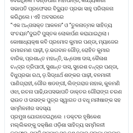
ଦେଇଥିଲେ। ଦଣ୍ଡପାଣି ମହାପାତ୍ର, କାର୍ଯ୍ୟକାରୀ
ସଭାପତି ପ୍ରଫେସର ବିଦ୍ୟୁତ ପ୍ରଭା ସାହୁ ପରିଚାଳନା
କରିଥିଲେ। ଏହି ଅବସରରେ
“ଏକ ଅନ୍ତାସକ୍ତ ଆକଳନ” ଓ “ତୁଳନାତ୍ମକ ସାହିତ୍ୟ
ସଂଚୟନ”ଦୁଇଟି ପୁସ୍ତକ ଲୋକାର୍ପଣ କରାଯାଇଥିଲା।
କୋଷାଧ୍ୟକ୍ଷ କବି ପ୍ରମୋଦ କୁମାର ପଣ୍ଡା, ମ୍ୟାଜେର
ରମାରମଣ ପାଢ଼ୀ, ଡ଼.ଭଗବାନ ଗୌଡ଼, ରୋହିତ କୁମାର
ବାରିକ, ପ୍ରଶାନ୍ତ ମହାନ୍ତି, ସନ୍ତୋଷ ଦାସ, କୈଳାଶ
ଚନ୍ଦ୍ର ତ୍ରିପାଠୀ, ସୁଶାନ୍ତ ଦାସ, ସୁରେଶ ଚନ୍ଦ୍ର ପଣ୍ଡା,
ବିଧୁପ୍ରଭା ରଥ, ଡ଼.ସିଦ୍ଧାର୍ଥ ଶଙ୍କର ପାଢ଼ୀ, ବନମାଳୀ
ପାଣିଗ୍ରାହୀ, ଗୌର ଷଡଙ୍ଗୀ, ଲିଙ୍ଗରାଜ ନାହାକ, କୁଳମଣି
ଓଝା, ରଚନା ପାଢି,ଉପସଭାପତି ଡାକ୍ତର ଗୌରାଙ୍ଗ ଚରଣ
ରାଉତ ଓ ଦାସଙ୍କ ପୁତ୍ର ସ୍ୱାଗତ ଓ ବଧୂ ମନୀଷାଙ୍କ ସହ
ସମ୍ମିଳନୀର ସଦସ୍ୟ
ପ୍ରମୁଖ ଯୋଗଦେଇଥିଲେ । ଡକ୍ଟର ହୃଷିକେଶ
ମଲ୍ଲିକଙ୍କୁ ଦକ୍ଷିଣ ଓଡ଼ିଶା ସାହିତ୍ୟ ସମ୍ମିଳନୀ