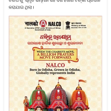
ତରଫରୁ ସ୍ମୃତି ସମ୍ମାନ ସହ ଦଶ ହଜାର ଟଙ୍କା ପ୍ରଦାନ
କରାଯାଇ ଥିଲା।