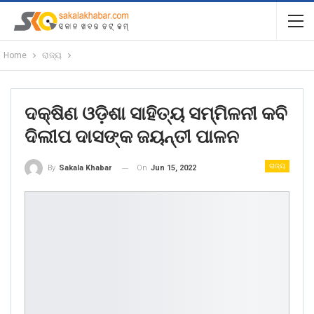
Home
ରାଜ୍ୟ
ଦକ୍ଷିଣ ଓଡ଼ିଶା ସାହିତ୍ୟ ସମ୍ମିଳନୀ କବି
ଦିଲୀପ ଦାସଙ୍କ ଜୟନ୍ତୀ ପାଳନ
ରାଜ୍ୟ
On
Jun 15, 2022
By
Sakala Khabar