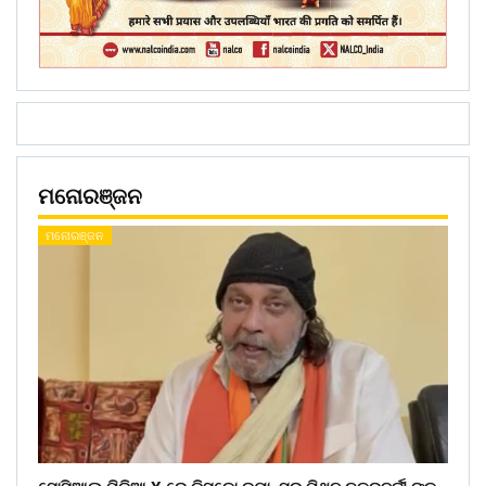
ମନୋରଞ୍ଜନ
ମନୋରଞ୍ଜନ