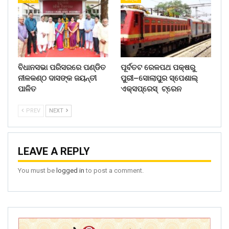
ବିଧାନସଭା ପରିସରରେ ପଣ୍ଡିତ
ପୂର୍ବତଟ ରେଳପଥ ପକ୍ଷରୁ
ନୀଳକଣ୍ଠ ଦାସଙ୍କ ଜୟନ୍ତୀ
ପୁରୀ–ସୋଲାପୁର ସ୍ପେଶାଲ୍
ପାଳିତ
ଏକ୍ସପ୍ରେସ୍ ଟ୍ରେନ
PREV
NEXT
LEAVE A REPLY
You must be
logged in
to post a comment.