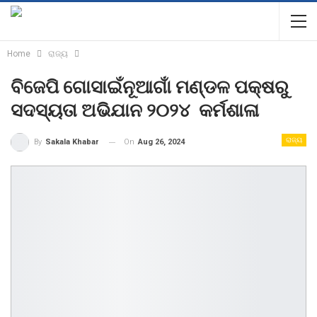
Home
ରାଜ୍ୟ
ବିଜେପି ଗୋସାଇଁନୂଆଗାଁ ମଣ୍ଡଳ ପକ୍ଷରୁ
ସଦସ୍ୟତା ଅଭିଯାନ ୨୦୨୪ କର୍ମଶାଳା
ରାଜ୍ୟ
On
Aug 26, 2024
By
Sakala Khabar