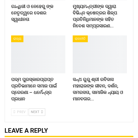
ଗାନ୍ଧିଜୀ ଓ ନେହେରୁ ଙ୍କ
ମୁଖ୍ୟମନ୍ତ୍ରୀଙ୍କ ଦ୍ୱାରା
ନେତୃତ୍ୱରେ ଦେଶର
ବିଭିନ୍ନ କ୍ଷେତ୍ରର ଶିଳ୍ପ
ସ୍ୱାଧୀନତା
ପ୍ରତିନିଧିମାନଙ୍କ ସହିତ
ନିବେଶ ସମ୍ପ୍ରସାରଣ…
ରାଜ୍ୟ
ରାଜନୀତି
ପଦ୍ମ ପୁରସ୍କାରପ୍ରାପ୍ତ
ସନ୍ଥ ଗୁରୁ ଶ୍ରୀ ରବିଦାସ
ପ୍ରତିଭାମାନେ ସମାଜ ପାଇଁ
ମହାରାଜଙ୍କ ଜୀବନ, ଦର୍ଶନ,
ପ୍ରେରଣା – ଧର୍ମେନ୍ଦ୍ର
ସମରସତା, ସାମାଜିକ ନ୍ୟାୟ ଓ
ପ୍ରଧାନ
ମାନବତାର…
PREV
NEXT
LEAVE A REPLY