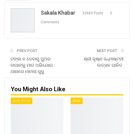
Sakala Khabar
32683 Posts
0
Comments
PREV POST
NEXT POST
ଟଙ୍କା ନ ଦେବାରୁ ପୁଅର
ଶ୍ରୀ କୃଷ୍ଣ ଜନ୍ମାଷ୍ଟମୀ
ବାପାଙ୍କୁ ମାଡ ଅଭିଯୋଗ :
ଉତ୍ସବ ପାଳିତ
ଥାନାରେ ମାମଲା ରୁଜୁ
You Might Also Like
ଦେଶ- ବିଦେଶ
ରାଜ୍ୟ