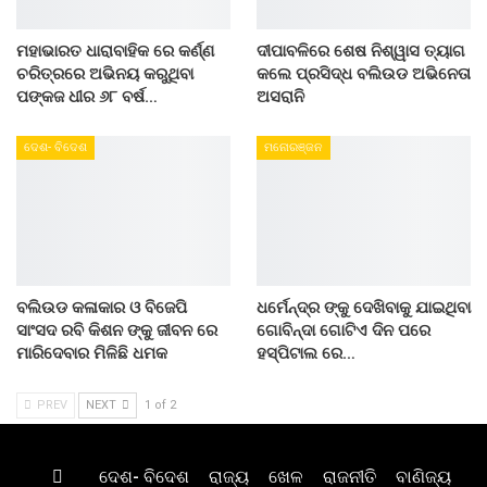
ମହାଭାରତ ଧାରାବାହିକ ରେ କର୍ଣ୍ଣ
ଦୀପାବଳିରେ ଶେଷ ନିଶ୍ୱାସ ତ୍ୟାଗ
ଚରିତ୍ରରେ ଅଭିନୟ କରୁଥିବା
କଲେ ପ୍ରସିଦ୍ଧ ବଲିଉଡ ଅଭିନେତା
ପଙ୍କଜ ଧୀର ୬୮ ବର୍ଷ…
ଅସରାନି
ଦେଶ- ବିଦେଶ
ମନୋରଞ୍ଜନ
ବଲିଉଡ କଳାକାର ଓ ବିଜେପି
ଧର୍ମେନ୍ଦ୍ର ଙ୍କୁ ଦେଖିବାକୁ ଯାଇଥିବା
ସାଂସଦ ରବି କିଶନ ଙ୍କୁ ଜୀବନ ରେ
ଗୋବିନ୍ଦା ଗୋଟିଏ ଦିନ ପରେ
ମାରିଦେବାର ମିଳିଛି ଧମକ
ହସ୍ପିଟାଲ ରେ…
PREV
NEXT
1 of 2
ଦେଶ- ବିଦେଶ
ରାଜ୍ୟ
ଖେଳ
ରାଜନୀତି
ବାଣିଜ୍ୟ