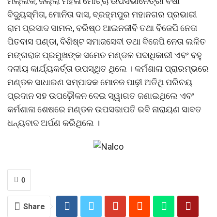
ମଲ୍ଲିକ, ଜିଲ୍ଲା ମହିଳା ମୋର୍ଚ୍ଚା ଉପସଭାନେତ୍ରୀ ବର୍ଷା
ବିଦ୍ୟୁସ୍ମିତା, ମୋନିତା ଦାସ, ବ୍ରହ୍ମପୁର ମହାନଗର ପ୍ରଭାରୀ
ରାମ ପ୍ରସାଦ ସାମଲ, ବରିଷ୍ଠ ଆଇନଜୀବି ତଥା ବିଜେପି ନେତା
ପିତବାସ ପଣ୍ଡା, ବିଶିଷ୍ଟ ସମାଜସେବୀ ତଥା ବିଜେପି ନେତା ଲଳିତ
ମଙ୍ଗରାଜ ପ୍ରମୁଖଙ୍କ ସମେତ ମଣ୍ଡଳ ପଦାଧିକାରୀ ଏବଂ ବହୁ
ଦଳୀୟ କାର୍ଯ୍ୟକର୍ତ୍ତା ଉପସ୍ଥିତ ଥିଲେ । କର୍ମଶାଳା ପ୍ରାରମ୍ଭରେ
ମଣ୍ଡଳ ସାଧାରଣ ସମ୍ପାଦକ ମୋନଜ ପାଢ଼ୀ ଅତିଥି ପରିଚୟ
ପ୍ରଦାନ ସହ ଉପଢ଼ୌକନ ଦେଇ ସ୍ୱାଗତ ଜଣାଇଥିଲେ ଏବଂ
କର୍ମଶାଳା ଶେଷରେ ମଣ୍ଡଳ ଉପସଭାପତି ରବି ନାରାୟଣ ସାବତ
ଧନ୍ୟବାଦ ଅର୍ପଣ କରିଥିଲେ ।
0
Share