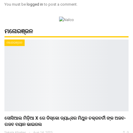
You must be
logged in
to post a comment.
ମନୋରଞ୍ଜନ
ମନୋରଞ୍ଜନ
ସୋସିଆଲ ମିଡ଼ିଆ X ରେ ଡିସ୍କୋ ଡ୍ୟାନ୍ସର ମିଥୁନ ଚକ୍ରବର୍ତୀ ଙ୍କ ଅଜବ-
ଗଜବ ବୟାନ ଭାଇରଲ
Sakala Khabar
Aug 14, 2025
0