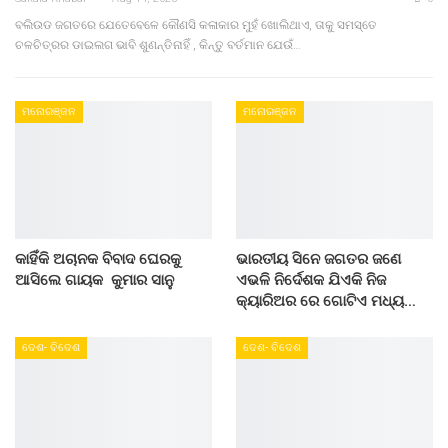
ବଲିଉଡ ଜଗତରେ ଯେତେବେଳେ କୌଣସି କଳାକାର ମୁହଁ ଖୋଲିଥାଏ, ତାକୁ ସମସ୍ତେ
ଚଳଚିତ୍ରର ଡାଇଲଗ ଭାବି ଶୁଣନ୍ତିନାହିଁ , କିନ୍ତୁ ବର୍ତମାନ ଯେଉଁ…
ମନୋରଞ୍ଜନ
ମନୋରଞ୍ଜନ
କାହିଁକି ଅଚାନକ ବିବାଦ ଘେରକୁ
ଭାରତୀୟ ସିନେ ଜଗତର ଜଣେ
ଆସିଲେ ଗାୟକ କୁମାର ସାନୁ
ଏଭଳି ନିର୍ଦେଶକ ଯିଏକି ନିଜ
କ୍ୟାରିଅର ରେ ଗୋଟିଏ ମଧ୍ୟ…
ଦେଶ- ବିଦେଶ
ଦେଶ- ବିଦେଶ