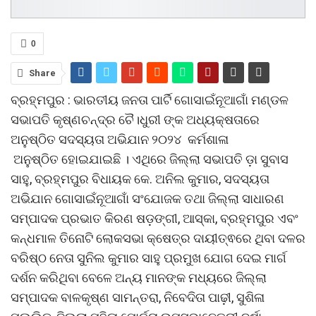
0
Share
ବ୍ରହ୍ମପୁର : ଭାରତୀୟ ଜନତା ପାର୍ଟି ଗୋସାଇଁନୂଆଗାଁ ମଣ୍ଡଳ
ସଭାପତି କୃଷ୍ଣଚନ୍ଦ୍ର ଚୈ‌‌।ଧୁରୀ ଙ୍କ ଅଧ୍ୟକ୍ଷତାରେ
ଅନୁଷ୍ଠିତ ସଦସ୍ୟତା ଅଭିଯାନ ୨୦୨୪ କର୍ମଶାଳା
ଅନୁଷ୍ଠିତ ହୋଇଯାଇଛି । ଏଥିରେ ଜିଲ୍ଲା ସଭାପତି ଡ଼ା ସୁବାସ
ସାହୁ, ବ୍ରହ୍ମପୁର ବିଧାୟକ କେ. ଅନିଲ କୁମାର, ସଦସ୍ୟତା
ଅଭିଯାନ ଗୋସାଇଁନୂଆଗାଁ ସଂଯୋଜକ ତଥା ଜିଲ୍ଲା ସାଧାରଣ
ସମ୍ପାଦକ ପ୍ରଭାତ କିରଣ ଷଡ଼ଙ୍ଗୀ, ଆସ୍କା, ବ୍ରହ୍ମପୁର ଏବଂ
କନ୍ଧମାଳ ତିନୋଟି ଲୋକସଭା କ୍ଷେତ୍ର ଦାୟୀତ୍ଵରେ ଥିବା ଦଳର
ବରିଷ୍ଠ ନେତା ସୁନିଲ କୁମାର ସାହୁ ପ୍ରମୁଖ ଯୋଗ ଦେଇ ମାର୍ଗ
ଦର୍ଶନ କରିଥିବା ବେଳେ ଅନ୍ୟ ମାନଙ୍କ ମଧ୍ୟରେ ଜିଲ୍ଲା
ସମ୍ପାଦକ ବାଳକୃଷ୍ଣ ସାମନ୍ତରା, ନିବେଦିତା ପାଢ଼ୀ, ସୁଶିଳା