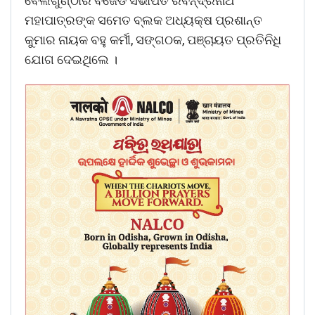
ବେଲଗୁଣ୍ଠାର ବିଜେଡି ସଭାପତି ରବିନ୍ଦ୍ରନାଥ
ମହାପାତ୍ରଙ୍କ ସମେତ ବ୍ଲକ ଅଧ୍ୟକ୍ଷ ପ୍ରଶାନ୍ତ
କୁମାର ନାୟକ ବହୁ କର୍ମୀ, ସଙ୍ଗଠକ, ପଞ୍ଚାୟତ ପ୍ରତିନିଧି
ଯୋଗ ଦେଇଥିଲେ ।