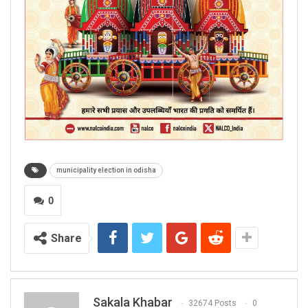
municipality election in odisha
0
Share
Sakala Khabar
32674 Posts
0