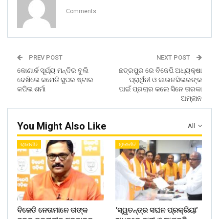
Comments
PREV POST
NEXT POST
କୋଣାର୍କ ସୂର୍ଯ୍ୟ ମନ୍ଦିର ବୁଲି
ଛତ୍ରପୁର ରେ ବିଜେପି ଅଧ୍ୟକ୍ଷା
ଦେଖିଲେ କମେଡି ସୁପର ଷ୍ଟାର
ପ୍ରାର୍ଥିନୀ ଓ କାଉନସିଲରଙ୍କ
କପିଲ ଶର୍ମା
ପାଇଁ ପ୍ରଚାର କଲେ ସିନେ ତାରକା
ଅମ୍ଲାନ
You Might Also Like
All
ରାଜନୀତି
ରାଜନୀତି
ବିଜେଡି ନେତାମାନେ ତାଙ୍କ
‘ସ୍ୱତନ୍ତ୍ର ସଘନ ପ୍ରକ୍ରିୟା’