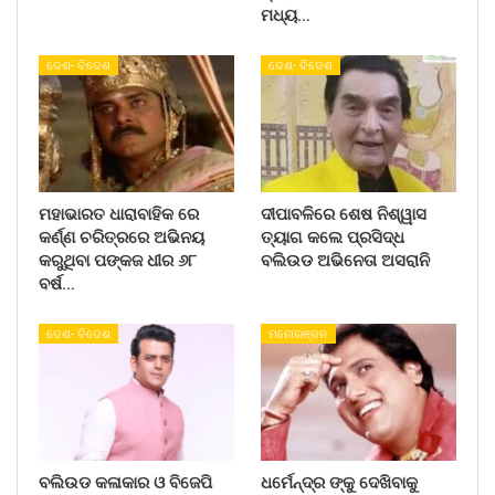
ମଧ୍ୟ…
ଦେଶ- ବିଦେଶ
ଦେଶ- ବିଦେଶ
ମହାଭାରତ ଧାରାବାହିକ ରେ
ଦୀପାବଳିରେ ଶେଷ ନିଶ୍ୱାସ
କର୍ଣ୍ଣ ଚରିତ୍ରରେ ଅଭିନୟ
ତ୍ୟାଗ କଲେ ପ୍ରସିଦ୍ଧ
କରୁଥିବା ପଙ୍କଜ ଧୀର ୬୮
ବଲିଉଡ ଅଭିନେତା ଅସରାନି
ବର୍ଷ…
ଦେଶ- ବିଦେଶ
ମନୋରଞ୍ଜନ
ବଲିଉଡ କଳାକାର ଓ ବିଜେପି
ଧର୍ମେନ୍ଦ୍ର ଙ୍କୁ ଦେଖିବାକୁ