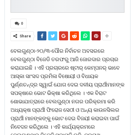
0
Share
ବେଲଗୁଣ୍ଠା-୨୦/୩-ପୌର ନିର୍ବାଚନ ଅବସରରେ
ବେଲଗୁଣ୍ଠା ବିଜେଡି ତରଫରୁ ଆଜି ଜୋରଦାର ପ୍ରଚାର
କରାଯାଇଛି । ଏହି ପ୍ରଚାରରେ ଷ୍ଟାର୍ କେମ୍ପନର୍ ଭାବେ
ଆସ୍କା ସାଂସଦ ପ୍ରମିଳା ବିଷୋୟୀ ଓ ବିଧାୟକ
ପୁର୍ଣ୍ଣଚନ୍ଦ୍ର ସ୍ୱାଇଁ ଯୋଗ ଦେଇ ଦଳୀୟ ପ୍ରାର୍ଥୀମାନଙ୍କ
ସପକ୍ଷରେ ଭୋଟ ଭିକ୍ଷା କରିଥିଲେ । ଏକ ବିରାଟ
ଶୋଭାଯାତ୍ରାରେ ବେଲଗୁଣ୍ଠା ନଗର ପରିକ୍ରମା କରି
ଅଧ୍ୟକ୍ଷ ପ୍ରାର୍ଥୀ ଫିରୋଜ ସେଠୀ ଓ ଅନ୍ୟ କାଉନସିଲର
ପ୍ରାର୍ଥୀ ମାନଙ୍କଙ୍କୁ ଭୋଟ ଦେଇ ବିଜୟୀ କରାଇବା ପାଇଁ
ନିବେଦନ କରିଥିଲେ । ଏହି କାର୍ଯ୍ୟକ୍ରମରେ