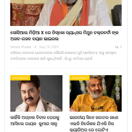
ସୋସିଆଲ ମିଡ଼ିଆ X ରେ ଡିସ୍କୋ ଡ୍ୟାନ୍ସର ମିଥୁନ ଚକ୍ରବର୍ତୀ ଙ୍କ
ଅଜବ-ଗଜବ ବୟାନ ଭାଇରଲ
Sakala Khabar
Aug 14, 2025
0
ବଲିଉଡ ଜଗତରେ ଯେତେବେଳେ କୌଣସି କଳାକାର ମୁହଁ ଖୋଲିଥାଏ, ତାକୁ ସମସ୍ତେ
ଚଳଚିତ୍ରର ଡାଇଲଗ ଭାବି ଶୁଣନ୍ତିନାହିଁ , କିନ୍ତୁ ବର୍ତମାନ ଯେଉଁ…
ମନୋରଞ୍ଜନ
ମନୋରଞ୍ଜନ
କାହିଁକି ଅଚାନକ ବିବାଦ ଘେରକୁ
ଭାରତୀୟ ସିନେ ଜଗତର ଜଣେ
ଆସିଲେ ଗାୟକ କୁମାର ସାନୁ
ଏଭଳି ନିର୍ଦେଶକ ଯିଏକି ନିଜ
କ୍ୟାରିଅର ରେ ଗୋଟିଏ