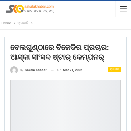
Home
ରାଜନୀତି
ବେଲଗୁଣ୍ଠାରେ ବିଜେଡିର ପ୍ରଚାର:
ଆସ୍କା ସାଂସଦ ଷ୍ଟାର୍ କେମ୍ପନର୍
ରାଜନୀତି
On
Mar 21, 2022
By
Sakala Khabar