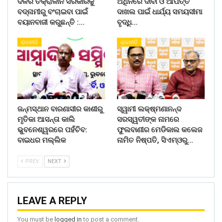
ଦଳର ତକ୍ରାଳୀନ ସରକାରକୁ
ଅଧିନରେ ଦାବୀ ଓ ଆପତ୍ତି
ବଦ୍ନାମୀରୁ ବଂଚାଇବା ପାଇଁ
ଦାଖଲ ପାଇଁ ଧାର୍ଯ୍ୟ ସମୟସୀମା
ବୟାନବାଜୀ କରୁଛନ୍ତି :…
ବୃଦ୍ଧି…
ରାଜନୀତି
ରାଜନୀତି
ଜନ୍ମସ୍ଥାନ ବାରଣାସୀର କାଶୀରୁ
ସ୍ୱାମୀ ଲକ୍ଷ୍ମଣାନନ୍ଦ
ମୃତିକା ଆସନ୍ତା କାଲି
ସରସ୍ୱତୀଙ୍କ ନାମରେ
ଭୁବନେଶ୍ୱରରେ ପହଁଚିବ:
ଫୁଲବାଣୀର ମେଡିକାଲ କଲେଜ
ବାଇଧର ମଲ୍ଲିକ
ନାମିତ ନିଷ୍ପତି, ସିଏମ୍‌ଓରୁ…
PREV
NEXT
LEAVE A REPLY
You must be
logged in
to post a comment.