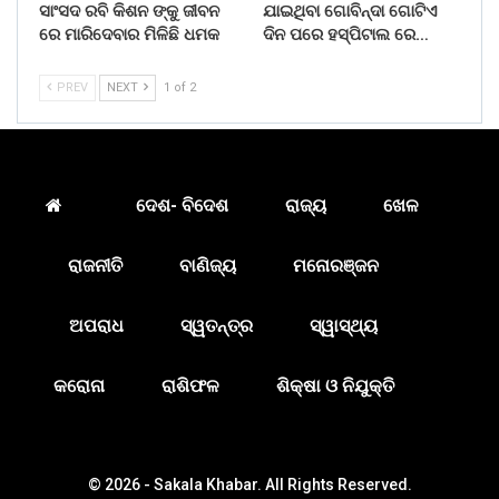
ସାଂସଦ ରବି କିଶନ ଙ୍କୁ ଜୀବନ
ଯାଇଥିବା ଗୋବିନ୍ଦା ଗୋଟିଏ
ରେ ମାରିଦେବାର ମିଳିଛି ଧମକ
ଦିନ ପରେ ହସ୍ପିଟାଲ ରେ…
PREV
NEXT
1 of 2
ଦେଶ- ବିଦେଶ
ରାଜ୍ୟ
ଖେଳ
ରାଜନୀତି
ବାଣିଜ୍ୟ
ମନୋରଞ୍ଜନ
ଅପରାଧ
ସ୍ୱତନ୍ତ୍ର
ସ୍ୱାସ୍ଥ୍ୟ
କରୋନା
ରାଶିଫଳ
ଶିକ୍ଷା ଓ ନିଯୁକ୍ତି
© 2026 - Sakala Khabar. All Rights Reserved.