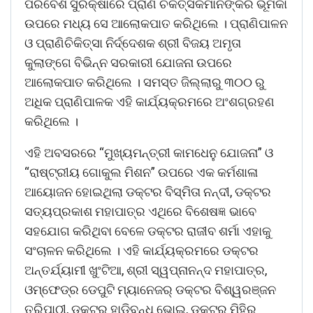
ପରିବେଶ ସୁରକ୍ଷାରେ ପ୍ରାଣି ଚିକିତ୍ସକମାନଙ୍କର ଭୂମିକା
ଉପରେ ମଧ୍ୟ ସେ ଆଲୋକପାତ କରିଥିଲେ । ପ୍ରାଣିପାଳନ
ଓ ପ୍ରାଣିଚିକିତ୍ସା ନିର୍ଦ୍ଦେଶକ ଶ୍ରୀ ବିଜୟ ଅମୃତା
କୁଲାଙ୍ଗେ ବିଭିନ୍ନ ସରକାରୀ ଯୋଜନା ଉପରେ
ଆଲୋକପାତ କରିଥିଲେ । ସମସ୍ତ ଜିଲ୍ଲାରୁ ୩୦୦ ରୁ
ଅଧିକ ପ୍ରାଣିପାଳକ ଏହି କାର୍ଯ୍ୟକ୍ରମରେ ଅଂଶଗ୍ରହଣ
କରିଥିଲେ ।
ଏହି ଅବସରରେ “ମୁଖ୍ୟମନ୍ତ୍ରୀ କାମଧେନୁ ଯୋଜନା” ଓ
“ରାଷ୍ଟ୍ରୀୟ ଗୋକୁଲ ମିଶନ” ଉପରେ ଏକ କର୍ମଶାଳା
ଆୟୋଜନ ହୋଇଥିଲା ଡକ୍ଟର ବିସ୍ମିତା ନନ୍ଦୀ, ଡକ୍ଟର
ସତ୍ୟପ୍ରକାଶ ମହାପାତ୍ର ଏଥିରେ ବିଶେଷଜ୍ଞ ଭାବେ
ସହଯୋଗ କରିଥିବା ବେଳେ ଡକ୍ଟର ରାଜୀବ ଶର୍ମା ଏହାକୁ
ସଂଚାଳନ କରିଥିଲେ । ଏହି କାର୍ଯ୍ୟକ୍ରମରେ ଡକ୍ଟର
ଅନ୍ତର୍ଯ୍ୟାମୀ ଖୁଂଟିଆ, ଶ୍ରୀ ସ୍ୱପ୍ନାନନ୍ଦ ମହାପାତ୍ର,
ଓମ୍‌ଫେଡ୍‌ର ଡେପୁଟି ମ୍ୟାନେଜର୍ ଡକ୍ଟର ବିଶ୍ୱରଞ୍ଜନ
ତ୍ରିପାଠୀ, ଡକ୍ଟର ହାଡ଼ିବନ୍ଧୁ ଭୋଇ, ଡକ୍ଟର ମିହିର୍