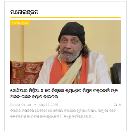
ମନୋରଞ୍ଜନ
ମନୋରଞ୍ଜନ
ସୋସିଆଲ ମିଡ଼ିଆ X ରେ ଡିସ୍କୋ ଡ୍ୟାନ୍ସର ମିଥୁନ ଚକ୍ରବର୍ତୀ ଙ୍କ
ଅଜବ-ଗଜବ ବୟାନ ଭାଇରଲ
Sakala Khabar
Aug 14, 2025
0
ବଲିଉଡ ଜଗତରେ ଯେତେବେଳେ କୌଣସି କଳାକାର ମୁହଁ ଖୋଲିଥାଏ, ତାକୁ ସମସ୍ତେ
ଚଳଚିତ୍ରର ଡାଇଲଗ ଭାବି ଶୁଣନ୍ତିନାହିଁ , କିନ୍ତୁ ବର୍ତମାନ ଯେଉଁ…