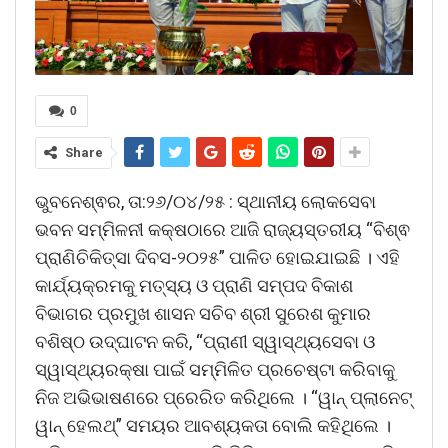
0
Share
ଭୁବନେଶ୍ଵର, ତା:୨୬/୦୪/୨୫ : ସ୍ଥାନୀୟ ଲୋକସେବା
ଭବନ ସମ୍ମିଳନୀ କକ୍ଷଠାରେ ଆଜି ରାଜ୍ୟସ୍ତରୀୟ “ବିଶ୍ଵ
ପ୍ରାଣିଚିକିତ୍ସା ଦିବସ-୨୦୨୫” ପାଳିତ ହୋଇଯାଇଛି । ଏହି
କାର୍ଯ୍ୟକ୍ରମକୁ ମତ୍ସ୍ୟ ଓ ପ୍ରାଣି ସମ୍ପଦ ବିକାଶ
ବିଭାଗର ପ୍ରମୁଖ ଶାସନ ସଚିବ ଶ୍ରୀ ସୁରେଶ କୁମାର
ବଶିଷ୍ଠ ଉଦ୍ଘାଟନ କରି, “ପ୍ରାଣୀ ସ୍ୱାସ୍ଥ୍ୟସେବା ଓ
ସ୍ୱାସ୍ଥ୍ୟରକ୍ଷା ପାଇଁ ସମ୍ମିଳିତ ପ୍ରଚେଷ୍ଟା କରିବାକୁ
ନିଜ ଅଭିଭାଷଣରେ ପ୍ରେରିତ କରିଥିଲେ । “ୱାନ୍ ପ୍ଲାନେଟ୍
ୱାନ୍ ହେଲଥ୍” ସମୟର ଆବଶ୍ୟକତା ବୋଲି କହିଥିଲେ ।