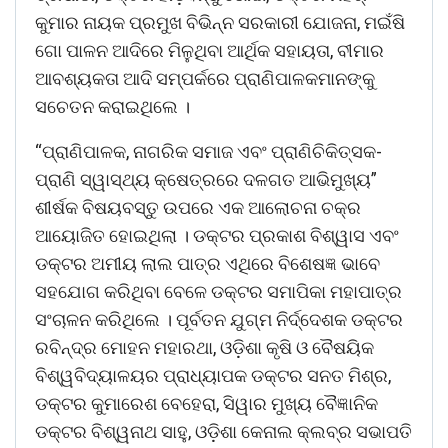
କୁମାର ନାୟକ ପ୍ରମୁଖ ବିଭିନ୍ନ ସରକାରୀ ଯୋଜନା, ମଇଁଷି
ଗୋ ପାଳନ ଆଦିରେ ମିଳୁଥିବା ଆର୍ଥିକ ସହାୟତା, ବୀମାର
ଆବଶ୍ୟକତା ଆଦି ସମ୍ପର୍କରେ ପ୍ରାଣିପାଳକମାନଙ୍କୁ
ସଚେତନ କରାଇଥିଲେ ।
“ପ୍ରାଣିପାଳକ, ନାଗରିକ ସମାଜ ଏବଂ ପ୍ରାଣିଚିକିତ୍ସକ-
ପ୍ରାଣି ସ୍ୱାସ୍ଥ୍ୟ କ୍ଷେତ୍ରରେ ଦଳଗତ ଆଭିମୁଖ୍ୟ”
ଶୀର୍ଷକ ବିଷୟବସ୍ତୁ ଉପରେ ଏକ ଆଲୋଚନା ଚକ୍ର
ଆୟୋଜିତ ହୋଇଥିଲା । ଡକ୍ଟର ପ୍ରକାଶ ବିଶ୍ୱାସ ଏବଂ
ଡକ୍ଟର ଅମୀୟ ଲାଲ ପାତ୍ର ଏଥିରେ ବିଶେଷଜ୍ଞ ଭାବେ
ସହଯୋଗ କରିଥିବା ବେଳେ ଡକ୍ଟର ସମାପିକା ମହାପାତ୍ର
ସଂଚାଳନ କରିଥିଲେ । ପୂର୍ବତନ ଯୁଗ୍ମ ନିର୍ଦ୍ଦେଶକ ଡକ୍ଟର
ରବିନ୍ଦ୍ର ମୋହନ ମହାରଥା, ଓଡ଼ିଶା କୃଷି ଓ ବୈଷୟିକ
ବିଶ୍ୱବିଦ୍ୟାଳୟର ପ୍ରାଧ୍ୟାପକ ଡକ୍ଟର ସନତ ମିଶ୍ର,
ଡକ୍ଟର କୁମାରେଶ ବେହେରା, ସିୱାର ମୁଖ୍ୟ ବୈଜ୍ଞାନିକ
ଡକ୍ଟର ବିଶ୍ୱନାଥ ସାହୁ, ଓଡ଼ିଶା କେନାଲ କ୍ଲବ୍‌ର ସଭାପତି