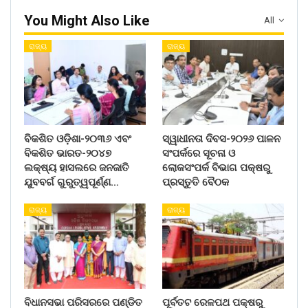
You Might Also Like
All
ରାଜ୍ୟ
ରାଜ୍ୟ
ବିକଶିତ ଓଡ଼ିଶା-୨୦୩୬ ଏବଂ
ସ୍ୱାଧୀନତା ଦିବସ-୨୦୨୬ ପାଳନ
ବିକଶିତ ଭାରତ-୨୦୪୭
ସଂପର୍କରେ ସୂଚନା ଓ
ଲକ୍ଷ୍ୟ ହାସଲରେ ଜନଜାତି
ଲୋକସଂପର୍କ ବିଭାଗ ପକ୍ଷରୁ
ଯୁବବର୍ଗ ଗୁରୁତ୍ୱପୂର୍ଣ୍ଣ…
ପ୍ରସ୍ତୁତି ବୈଠକ
ରାଜ୍ୟ
ରାଜ୍ୟ
ବିଧାନସଭା ପରିସରରେ ପଣ୍ଡିତ
ପୂର୍ବତଟ ରେଳପଥ ପକ୍ଷରୁ