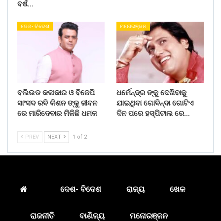
ବର୍ଷ…
ଦେଶ- ବିଦେଶ
ମନୋରଞ୍ଜନ
ବଲିଉଡ କଳାକାର ଓ ବିଜେପି
ଧର୍ମେନ୍ଦ୍ର ଙ୍କୁ ଦେଖିବାକୁ
ସାଂସଦ ରବି କିଶନ ଙ୍କୁ ଜୀବନ
ଯାଇଥିବା ଗୋବିନ୍ଦା ଗୋଟିଏ
ରେ ମାରିଦେବାର ମିଳିଛି ଧମକ
ଦିନ ପରେ ହସ୍ପିଟାଲ ରେ…
PREV
NEXT
1 of 2
ଦେଶ- ବିଦେଶ
ରାଜ୍ୟ
ଖେଳ
ରାଜନୀତି
ବାଣିଜ୍ୟ
ମନୋରଞ୍ଜନ