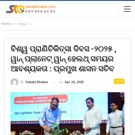
Home
ରାଜ୍ୟ
ବିଶ୍ୱ ପ୍ରାଣିଚିକିତ୍ସା ଦିବସ -୨୦୨୫ ,
ୱାନ୍ ପ୍ଲାନେଟ୍ ୱାନ୍ ହେଲଥ୍ ସମୟର
ଆବଶ୍ୟକତା : ପ୍ରମୁଖ ଶାସନ ସଚିବ
ରାଜ୍ୟ
On
Apr 26, 2025
By
Sakala Khabar