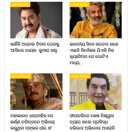
ମନୋରଞ୍ଜନ
ମନୋରଞ୍ଜନ
କାହିଁକି ଅଚାନକ ବିବାଦ ଘେରକୁ
ଭାରତୀୟ ସିନେ ଜଗତର ଜଣେ
ଆସିଲେ ଗାୟକ କୁମାର ସାନୁ
ଏଭଳି ନିର୍ଦେଶକ ଯିଏକି ନିଜ
କ୍ୟାରିଅର ରେ ଗୋଟିଏ
ମଧ୍ୟ…
ଦେଶ- ବିଦେଶ
ଦେଶ- ବିଦେଶ
ମହାଭାରତ ଧାରାବାହିକ ରେ
ଦୀପାବଳିରେ ଶେଷ ନିଶ୍ୱାସ
କର୍ଣ୍ଣ ଚରିତ୍ରରେ ଅଭିନୟ
ତ୍ୟାଗ କଲେ ପ୍ରସିଦ୍ଧ
କରୁଥିବା ପଙ୍କଜ ଧୀର ୬୮
ବଲିଉଡ ଅଭିନେତା ଅସରାନି