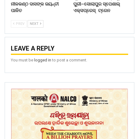
ନୀଳକଣ୍ଠ ଦାସଙ୍କ ଜୟନ୍ତୀ
ପୁରୀ–ସୋଲାପୁର ସ୍ପେଶାଲ୍
ପାଳିତ
ଏକ୍ସପ୍ରେସ୍ ଟ୍ରେନ
PREV
NEXT
LEAVE A REPLY
You must be
logged in
to post a comment.