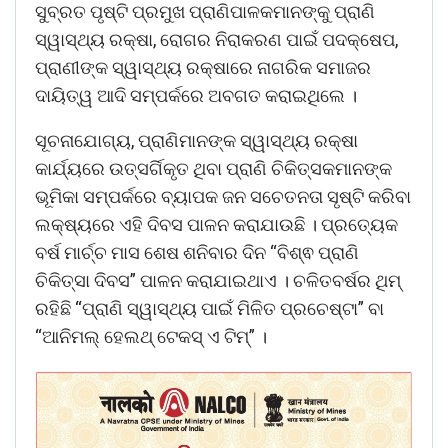
ସୁବ୍ରତ ପୃଷ୍ଟି ପ୍ରମୁଖ ପ୍ରାଣିପାଳକମାନଙ୍କୁ ପ୍ରାଣି
ସ୍ୱାସ୍ଥ୍ୟ ରକ୍ଷା, ରୋଗର ନିରାକରଣ ପାଇଁ ପଦକ୍ଷେପ,
ପ୍ରାଣୀଙ୍କ ସ୍ୱାସ୍ଥ୍ୟ ରକ୍ଷାରେ ନାଗରିକ ସମାଜର
ଦାୟିତ୍ୱ ଆଦି ସମ୍ପର୍କରେ ଅବଗତ କରାଇଥିଲେ ।
ସୂଚନାଯୋଗ୍ୟ, ପ୍ରାଣିମାନଙ୍କ ସ୍ୱାସ୍ଥ୍ୟ ରକ୍ଷା
କାର୍ଯ୍ୟରେ ଉତ୍ସର୍ଗିକୃତ ଥିବା ପ୍ରାଣି ଚିକିତ୍ସକମାନଙ୍କ
ଭୂମିକା ସମ୍ପର୍କରେ ବ୍ୟାପକ ଜନ ସଚେତନତା ସୃଷ୍ଟି କରିବା
ଲକ୍ଷ୍ୟରେ ଏହି ଦିବସ ପାଳନ କରାଯାଉଛି । ପ୍ରତ୍ୟେକ
ବର୍ଷ ମାର୍ଚ୍ଚ ମାସ ଶେଷ ଶନିବାର ଦିନ “ବିଶ୍ଵ ପ୍ରାଣି
ଚିକିତ୍ସା ଦିବସ” ପାଳନ କରାଯାଇଥାଏ । ଚଳିତବର୍ଷର ଥିମ୍
ରହିଛି “ପ୍ରାଣି ସ୍ୱାସ୍ଥ୍ୟ ପାଇଁ ମିଳିତ ପ୍ରଚେଷ୍ଟା” ବା
“ଆନିମଲ୍ ହେଲଥ୍ ଟେକସ୍ ଏ ଟିମ୍” ।