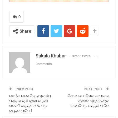
0
Share
Sakala Khabar
32666 Posts
0
Comments
PREV POST
NEXT POST
ଖୋର୍ଦ୍ଧା ଠାରେ ଜିଲ୍ଲା ସ୍ତରୀୟ
ବିଧାନସଭା ପରିସରରେ ପାରଳା
ମହାରାଜା ଶ୍ରୀ କୃଷ୍ଣ ଚନ୍ଦ୍ର
ମହାରାଜା କୃଷ୍ଣଚନ୍ଦ୍ର
ଗଜପତି ନାରାୟଣ ଦେବ ଙ୍କ
ଗଜପତିଙ୍କ ଜୟନ୍ତୀ ପାଳିତ
ଜୟନ୍ତୀ ପାଳିତ l