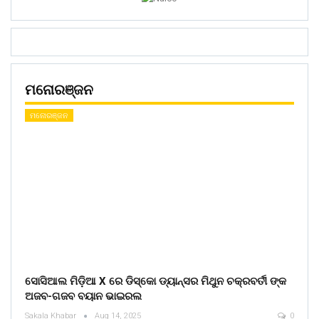
ମନୋରଞ୍ଜନ
ମନୋରଞ୍ଜନ
ସୋସିଆଲ ମିଡ଼ିଆ X ରେ ଡିସ୍କୋ ଡ୍ୟାନ୍ସର ମିଥୁନ ଚକ୍ରବର୍ତୀ ଙ୍କ
ଅଜବ-ଗଜବ ବୟାନ ଭାଇରଲ
Sakala Khabar
Aug 14, 2025
0