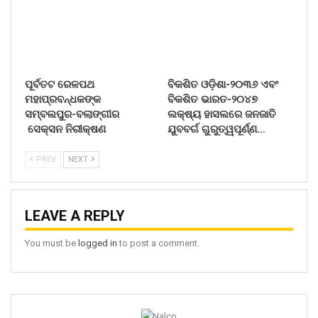
ପୂର୍ବତଟ ରେଳପଥ
ବିକଶିତ ଓଡ଼ିଶା-୨୦୩୬ ଏବଂ
ମହାପ୍ରବନ୍ଧକଙ୍କ
ବିକଶିତ ଭାରତ-୨୦୪୭
ସମ୍ବଲପୁର-ବଲାଙ୍ଗୀର
ଲକ୍ଷ୍ୟ ହାସଲରେ ଜନଜାତି
ସେକ୍ସନ ନିରୀକ୍ଷଣ
ଯୁବବର୍ଗ ଗୁରୁତ୍ୱପୂର୍ଣ୍ଣ…
PREV
NEXT
LEAVE A REPLY
You must be
logged in
to post a comment.