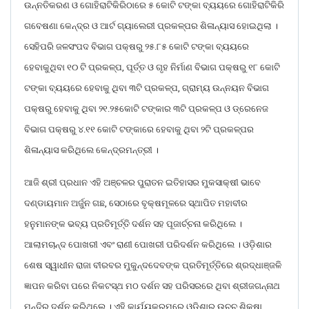
ଉନ୍ନତିକରଣ ଓ ଗୋହିରାଟିକିରିଠାରେ ୫ କୋଟି ଟଙ୍କା ବ୍ୟୟରେ ଗୋହିରାଟିକିରି
ଗବେଷଣା କେନ୍ଦ୍ର ଓ ଆର୍ଟ ଗ୍ୟାଲେରୀ ପ୍ରକଳ୍ପର ଶିଳାନ୍ୟାସ ହୋଇଥିଲା ।
ସେହିପରି ଜଳସଂପଦ ବିଭାଗ ପକ୍ଷରୁ ୨୫.୮୫ କୋଟି ଟଙ୍କା ବ୍ୟୟରେ
ହେବାକୁଥିବା ୧୦ ଟି ପ୍ରକଳ୍ପ, ପୂର୍ତ୍ତ ଓ ଗୃହ ନିର୍ମାଣ ବିଭାଗ ପକ୍ଷରୁ ୧୮ କୋଟି
ଟଙ୍କା ବ୍ୟୟରେ ହେବାକୁ ଥିବା ୩ଟି ପ୍ରକଳ୍ପ, ଗ୍ରାମ୍ୟ ଉନ୍ନୟନ ବିଭାଗ
ପକ୍ଷରୁ ହେବାକୁ ଥିବା ୨୧.୨୫କୋଟି ଟଙ୍କାର ୩ଟି ପ୍ରକଳ୍ପ ଓ ଡ୍ରେନେଜ
ବିଭାଗ ପକ୍ଷରୁ ୪.୧୧ କୋଟି ଟଙ୍କାରେ ହେବାକୁ ଥିବା ୨ଟି ପ୍ରକଳ୍ପର
ଶିଳାନ୍ୟାସ କରିଥିଲେ କେନ୍ଦ୍ରମନ୍ତ୍ରୀ ।
ଆଜି ଶ୍ରୀ ପ୍ରଧାନ ଏହି ଅଞ୍ଚଳର ପୁରାତନ ଇତିହାସର ମୁକସାକ୍ଷୀ ଭାବେ
ଦଣ୍ଡାୟମାନ ଅର୍ଜୁନ ଗଛ, ସେଠାରେ ବୃକ୍ଷମୂଳରେ ସ୍ଥାପିତ ମହାବୀର
ହନୁମାନଙ୍କ ଭବ୍ୟ ପ୍ରତିମୂର୍ତ୍ତି ଦର୍ଶନ ସହ ପୂଜାର୍ଚ୍ଚନା କରିଥିଲେ ।
ଆଲାମଚାନ୍ଦ ପୋଖରୀ ଏବଂ ରାଣୀ ପୋଖରୀ ପରିଦର୍ଶନ କରିଥିଲେ । ଓଡ଼ିଶାର
ଶେଷ ସ୍ୱାଧୀନ ରାଜା ବୀରବର ମୁକୁନ୍ଦଦେବଙ୍କ ପ୍ରତିମୂର୍ତ୍ତିରେ ଶ୍ରଦ୍ଧାଞ୍ଜଳି
ଜ୍ଞାପନ କରିବା ପରେ ନିକଟସ୍ଥ ମଠ ଦର୍ଶନ ସହ ପରିସରରେ ଥିବା ଶ୍ରୀଜଗନ୍ନାଥ
ମନ୍ଦିର ଦର୍ଶନ କରିଥିଲେ । ଏହି କାର୍ଯ୍ୟକ୍ରମରେ ଓଡ଼ିଶାର ଉଚ୍ଚ ଶିକ୍ଷା