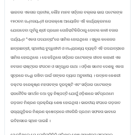
ଭାରତର ଏକତାର ପ୍ରତୀକ, ଲୌହ ମାନବ ସର୍ଦ୍ଦାର ବଲ୍ଲଭ ଭାଇ ପଟେଲଙ୍କ
୧୫୦ତମ ଜନ୍ମଜୟନ୍ତୀ ଉପଲକ୍ଷେ ଆୟୋଜିତ ଏହି କାର୍ଯ୍ୟକ୍ରମରେ
ଯୋଗଦେବା ପୂର୍ବରୁ ଶ୍ରୀ ପ୍ରଧାନ ଗୋହିରାଟିକିରିଠାରୁ ଦୋବଲ କାଳୀ ବଜାର
ପର୍ଯ୍ୟନ୍ତ “ଏକତା ପଦଯାତ୍ରା”ରେ ସାମିଲ ହୋଇଥିଲେ । ସ୍କୁଲ କଲେଜର
ଛାତ୍ରଛାତ୍ରୀ, ସ୍ଥାନୀୟ ବୁଦ୍ଧିଜୀବୀ ଓ ମାନ୍ୟଗଣ୍ୟ ବ୍ୟକ୍ତି ଏହି ପଦଯାତ୍ରାରେ
ସାମିଲ ହୋଇଥିଲେ । ସେ କହିଥିଲେ ସର୍ଦ୍ଦାର ପଟେଲଙ୍କ ଜୀବନ କାହାଣୀ ଏକ
ନବଜାତ ରାଷ୍ଟ୍ରର ସଂଗଠନ ଓ ସମୃଦ୍ଧିର ଗାଥା । ଓଡ଼ିଶା ସମେତ ଦେଶକୁ ଏକତା
ସୂତ୍ରରେ ବାନ୍ଧି ରଖିବା ପାଇଁ ତାଙ୍କର ତ୍ୟାଗ ଅତୁଳନୀୟ । ଉତ୍କଳ କେଶରୀ
ଡକ୍ଟର ହରେକୃଷ୍ଣ ମହତାବଙ୍କ ଦୂରଦୃଷ୍ଟି ଏବଂ ସର୍ଦ୍ଦାର ପଟେଲଙ୍କ
ରାଜନୈତିକ ସମର୍ଥନ ତଥା ଦୃଢ଼ ନିଷ୍ପତ୍ତି ଯୋଗୁଁ ଓଡ଼ିଶାରେ ସର୍ବପ୍ରଥମେ
ଗଡ଼ଜାତ ମିଶ୍ରଣ ପ୍ରକ୍ରିୟା ଶେଷ ହୋଇଥିଲା। ଭାରତୀୟ ସଂଘରେ ଗଡ଼ଜାତ
ରାଜ୍ୟଗୁଡ଼ିକର ମିଶ୍ରଣ କ୍ଷେତ୍ରରେ ନୀଳଗିରି ପ୍ରଥମ ସଫଳତା ଭାବରେ
ଇତିହାସରେ ସ୍ଥାନ ପାଇଛି ।
ସେ କହିଥିଲେ ଯେ ଗୋହିରାଟିକିରି ଓଡ଼ିଶାର ଶେଷ ସ୍ୱାଧୀନତା ସଂଗ୍ରାମର