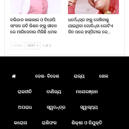
ବଲିଉଡ କଳାକାର ଓ ବିଜେପି
ଧର୍ମେନ୍ଦ୍ର ଙ୍କୁ ଦେଖିବାକୁ
ସାଂସଦ ରବି କିଶନ ଙ୍କୁ ଜୀବନ
ଯାଇଥିବା ଗୋବିନ୍ଦା ଗୋଟିଏ
ରେ ମାରିଦେବାର ମିଳିଛି ଧମକ
ଦିନ ପରେ ହସ୍ପିଟାଲ ରେ…
PREV
NEXT
1 of 2
ଦେଶ- ବିଦେଶ
ରାଜ୍ୟ
ଖେଳ
ରାଜନୀତି
ବାଣିଜ୍ୟ
ମନୋରଞ୍ଜନ
ଅପରାଧ
ସ୍ୱତନ୍ତ୍ର
ସ୍ୱାସ୍ଥ୍ୟ
କରୋନା
ରାଶିଫଳ
ଶିକ୍ଷା ଓ ନିଯୁକ୍ତି