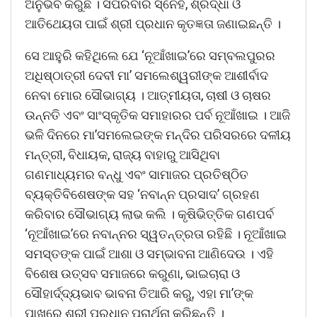
ଅନୁଭବ କରୁଛି । ସପରିବାର ସ୍ନେହ, ଶ୍ରଦ୍ଧା ଓ
ଆତିଥେୟତା ପାଇଁ ଶ୍ରୀ ପ୍ରଧାନ କୃତଜ୍ଞତା ଜଣାଇଛନ୍ତି ।
ସେ ଆହୁରି କହିଥିଲେ ଯେ ‘ନୂଆଁଖାଇ’ରେ ସମ୍ବଲପୁରର
ଅଧିଷ୍ଠାତ୍ରୀ ଦେବୀ ମା’ ସମଲେଶ୍ୱରୀଙ୍କ ଆଶୀର୍ବାଦ
ନେବା ମୋର ସୌଭାଗ୍ୟ । ଆତ୍ମୀୟତା, ଚାଷୀ ଓ ଚାଷର
ଉନ୍ନତି ଏବଂ ସାଂସ୍କୃତିକ ସମାହାରର ପର୍ବ ନୂଆଁଖାଇ । ଆଜି
ଭଳି ଦିନରେ ମା’ସମଲେଇଙ୍କ ମନ୍ଦିର ପରିସରରେ ଦଳୀୟ
ମନ୍ତ୍ରୀ, ବିଧାୟକ, ରାଜ୍ୟ ବାହାରୁ ଆସିଥିବା
ଗଣମାଧ୍ୟମର ବନ୍ଧୁ ଏବଂ ସାମାଜର ପ୍ରତିଷ୍ଠିତ
ବ୍ୟକ୍ତିବିଶେଷଙ୍କ ସହ ‘ନବାନ୍ନ ପ୍ରସାଦ’ ଗ୍ରହଣ
କରିବାର ସୌଭାଗ୍ୟ ଲାଭ କଲି । କୃଷିଭିତ୍ତିକ ଗଣପର୍ବ
‘ନୂଆଁଖାଇ’ରେ ନବାନ୍ନର ସ୍ୱତନ୍ତ୍ରତା ରହିଛି । ନୂଆଁଖାଇ
ସମସ୍ତଙ୍କ ପାଇଁ ଆଶା ଓ ସମ୍ଭାବନା ଆଣିଦେଉ । ଏହି
ବିଶେଷ ଉତ୍ସବ ସମାଜରେ କରୁଣା, ଭାଇଚାରା ଓ
ସୌହାର୍ଦ୍ଦ୍ୟଭାବ ଭାବନା ତିଆରି କରୁ, ଏହା ମା’ଙ୍କ
ପାଖରେ ଶ୍ରୀ ପ୍ରଧାନ ପ୍ରାର୍ଥନା କରିଛନ୍ତି ।