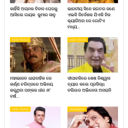
କାହିଁକି ଅଚାନକ ବିବାଦ ଘେରକୁ
ଭାରତୀୟ ସିନେ ଜଗତର ଜଣେ
ଆସିଲେ ଗାୟକ କୁମାର ସାନୁ
ଏଭଳି ନିର୍ଦେଶକ ଯିଏକି ନିଜ
କ୍ୟାରିଅର ରେ ଗୋଟିଏ
ମଧ୍ୟ…
ଦେଶ- ବିଦେଶ
ଦେଶ- ବିଦେଶ
ମହାଭାରତ ଧାରାବାହିକ ରେ
ଦୀପାବଳିରେ ଶେଷ ନିଶ୍ୱାସ
କର୍ଣ୍ଣ ଚରିତ୍ରରେ ଅଭିନୟ
ତ୍ୟାଗ କଲେ ପ୍ରସିଦ୍ଧ
କରୁଥିବା ପଙ୍କଜ ଧୀର ୬୮
ବଲିଉଡ ଅଭିନେତା ଅସରାନି
ବର୍ଷ…
ଦେଶ- ବିଦେଶ
ମନୋରଞ୍ଜନ