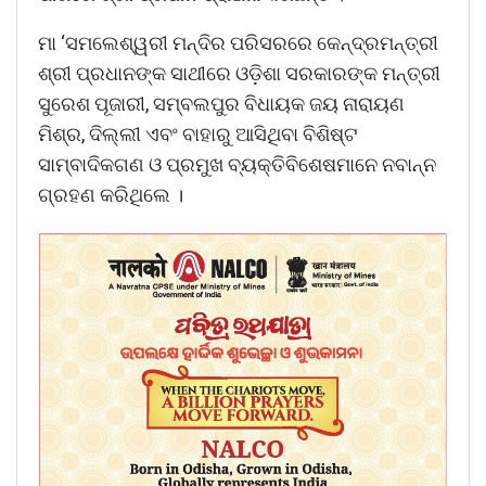
ମା ‘ସମଲେଶ୍ୱରୀ ମନ୍ଦିର ପରିସରରେ କେନ୍ଦ୍ରମନ୍ତ୍ରୀ
ଶ୍ରୀ ପ୍ରଧାନଙ୍କ ସାଥୀରେ ଓଡ଼ିଶା ସରକାରଙ୍କ ମନ୍ତ୍ରୀ
ସୁରେଶ ପୂଜାରୀ, ସମ୍ବଲପୁର ବିଧାୟକ ଜୟ ନାରାୟଣ
ମିଶ୍ର, ଦିଲ୍ଲୀ ଏବଂ ବାହାରୁ ଆସିଥିବା ବିଶିଷ୍ଟ
ସାମ୍ବାଦିକଗଣ ଓ ପ୍ରମୁଖ ବ୍ୟକ୍ତିବିଶେଷମାନେ ନବାନ୍ନ
ଗ୍ରହଣ କରିଥିଲେ ।