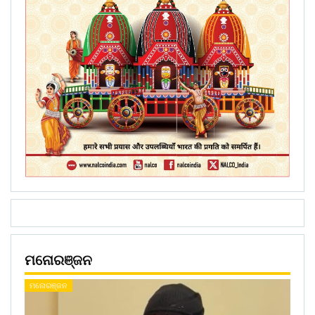
ମନୋରଞ୍ଜନ
ମନୋରଞ୍ଜନ