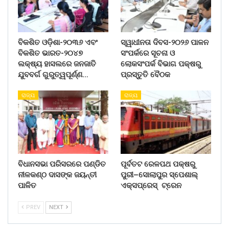
ବିକଶିତ ଓଡ଼ିଶା-୨୦୩୬ ଏବଂ
ସ୍ୱାଧୀନତା ଦିବସ-୨୦୨୬ ପାଳନ
ବିକଶିତ ଭାରତ-୨୦୪୭
ସଂପର୍କରେ ସୂଚନା ଓ
ଲକ୍ଷ୍ୟ ହାସଲରେ ଜନଜାତି
ଲୋକସଂପର୍କ ବିଭାଗ ପକ୍ଷରୁ
ଯୁବବର୍ଗ ଗୁରୁତ୍ୱପୂର୍ଣ୍ଣ…
ପ୍ରସ୍ତୁତି ବୈଠକ
ରାଜ୍ୟ
ରାଜ୍ୟ
ବିଧାନସଭା ପରିସରରେ ପଣ୍ଡିତ
ପୂର୍ବତଟ ରେଳପଥ ପକ୍ଷରୁ
ନୀଳକଣ୍ଠ ଦାସଙ୍କ ଜୟନ୍ତୀ
ପୁରୀ–ସୋଲାପୁର ସ୍ପେଶାଲ୍
ପାଳିତ
ଏକ୍ସପ୍ରେସ୍ ଟ୍ରେନ
PREV
NEXT