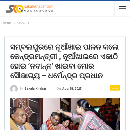
Home
ରାଜ୍ୟ
ସମ୍ବଲପୁରରେ ନୂଆଁଖାଇ ପାଳନ କଲେ
କେନ୍ଦ୍ରମନ୍ତ୍ରୀ , ନୂଆଁଖାଇରେ ଏକାଠି
ହୋଇ ‘ନବାନ୍ନ’ ଖାଇବା ମୋର
ସୌଭାଗ୍ୟ – ଧର୍ମେନ୍ଦ୍ର ପ୍ରଧାନ
ରାଜ୍ୟ
On
Aug 28, 2025
By
Sakala Khabar