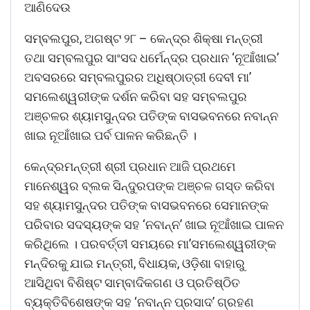
ଆଣିଦେଉ
ସମ୍ବଲପୁର, ଅଗଷ୍ଟ ୨୮ – କେନ୍ଦ୍ର ଶିକ୍ଷା ମନ୍ତ୍ରୀ
ତଥା ସମ୍ବଲପୁର ସାଂସଦ ଧର୍ମେନ୍ଦ୍ର ପ୍ରଧାନ ‘ନୂଆଁଖାଇ’
ଅବସରରେ ସମ୍ବଲପୁରର ଅଧିଷ୍ଠାତ୍ରୀ ଦେବୀ ମା’
ସମଲେଶ୍ୱରୀଙ୍କ ଦର୍ଶନ କରିବା ସହ ସମ୍ବଲପୁର
ଅଞ୍ଚଳର ଶ୍ୟାମସୁନ୍ଦର ପତିଙ୍କ ବାସଭବନରେ ନବାନ୍ନ
ଖାଇ ନୂଆଁଖାଇ ପର୍ବ ପାଳନ କରିଛନ୍ତି ।
କେନ୍ଦ୍ରମନ୍ତ୍ରୀ ଶ୍ରୀ ପ୍ରଧାନ ଆଜି ପ୍ରଥମେ
ମାନେଶ୍ୱର ବ୍ଲକ ସିନ୍ଦୁରପଙ୍କ ଅଞ୍ଚଳ ଗସ୍ତ କରିବା
ସହ ଶ୍ୟାମସୁନ୍ଦର ପତିଙ୍କ ବାସଭବନରେ ସେମାନଙ୍କ
ପରିବାର ସଦସ୍ୟଙ୍କ ସହ ‘ନବାନ୍ନ’ ଖାଇ ନୂଆଁଖାଇ ପାଳନ
କରିଥିଲେ । ପରବର୍ତ୍ତୀ ସମୟରେ ମା’ସମଲେଶ୍ୱରୀଙ୍କ
ମନ୍ଦିରକୁ ଯାଇ ମନ୍ତ୍ରୀ, ବିଧାୟକ, ଓଡ଼ିଶା ବାହାରୁ
ଆସିଥିବା ବିଶିଷ୍ଟ ସାମ୍ବାଦିକଗଣ ଓ ପ୍ରତିଷ୍ଠିତ
ବ୍ୟକ୍ତିବିଶେଷଙ୍କ ସହ ‘ନବାନ୍ନ ପ୍ରସାଦ’ ଗ୍ରହଣ