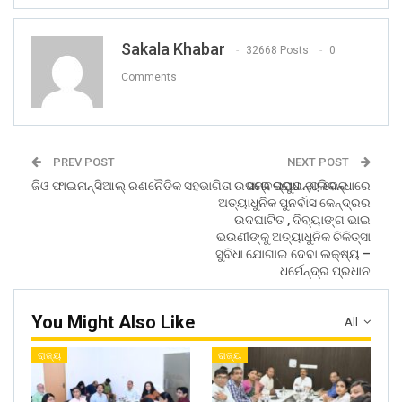
Sakala Khabar
32668 Posts
0
Comments
PREV POST
NEXT POST
ଜିଓ ଫାଇନାନ୍ସିଆଲ୍ ରଣନୈତିକ ସହଭାଗିତା ଉପରେ ପ୍ରାଧାନ୍ୟ ଦେବ
ସମ୍ବଲପୁର ବାଲିବନ୍ଧାରେ
ଅତ୍ୟାଧୁନିକ ପୁନର୍ବାସ କେନ୍ଦ୍ରର
ଉଦଘାଟିତ , ଦିବ୍ୟାଙ୍ଗ ଭାଇ
ଭଉଣୀଙ୍କୁ ଅତ୍ୟାଧୁନିକ ଚିକିତ୍ସା
ସୁବିଧା ଯୋଗାଇ ଦେବା ଲକ୍ଷ୍ୟ –
ଧର୍ମେନ୍ଦ୍ର ପ୍ରଧାନ
You Might Also Like
All
ରାଜ୍ୟ
ରାଜ୍ୟ