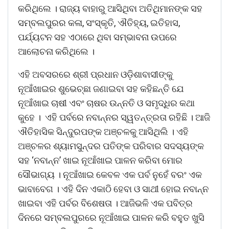
କରିଥିଲେ । ରାଜ୍ୟ ବାହାରୁ ଆସିଥିବା ଅତିଥିମାନଙ୍କ ସହ
ସମ୍ବଲପୁରର କଳା, ସଂସ୍କୃତି, ଐତିହ୍ୟ, ଇତିହାସ,
ପର୍ଯ୍ୟଟନ ସହ ଏଠାରେ ଥିବା ସମ୍ଭାବନା ଉପରେ
ଆଲୋଚନା କରିଥିଲେ ।
ଏହି ଅବସରରେ ଶ୍ରୀ ପ୍ରଧାନ ଓଡ଼ିଶାବାସୀଙ୍କୁ
ନୂଆଁଖାଇର ଶୁଭେଚ୍ଛା ଜଣାଇବା ସହ କହିଛନ୍ତି ଯେ
ନୂଆଁଖାଇ ଚାଷୀ ଏବଂ ଚାଷର ଉନ୍ନତି ଓ ସମୃଦ୍ଧିର କଥା
କୁହେ । ଏହି ପର୍ବରେ ନବାନ୍ନର ସ୍ୱତନ୍ତ୍ରତା ରହିଛି । ଆଜି
ଐତିହାସିକ ସିନ୍ଦୁରପଙ୍କ ଅଞ୍ଚଳକୁ ଆସିଥିଲି । ଏହି
ଅଞ୍ଚଳର ଶ୍ୟାମସୁନ୍ଦର ପତିଙ୍କ ପରିବାର ସଦସ୍ୟଙ୍କ
ସହ ‘ନବାନ୍ନ’ ଖାଇ ନୂଆଁଖାଇ ପାଳନ କରିବା ମୋର
ସୌଭାଗ୍ୟ । ନୂଆଁଖାଇ କେବଳ ଏକ ପର୍ବ ନୁହେଁ ବରଂ ଏକ
ଭାବାବେଗ । ଏହି ଦିନ ଏକାଠି ହେବା ଓ ସାଥୀ ହୋଇ ନବାନ୍ନ
ଖାଇବା ଏହି ପର୍ବର ବିଶେଷତା । ଆଜିଭଳି ଏକ ପବିତ୍ର
ଦିନରେ ସମ୍ବଲପୁରରେ ନୂଆଁଖାଇ ପାଳନ କରି ବହୁତ ଖୁସି