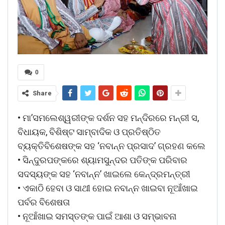
0
Share
• ମା’ସମଲେଶ୍ୱରୀଙ୍କ ଦର୍ଶନ ସହ ମନ୍ଦିରରେ ମନ୍ରୀ ସ,
ବିଧାୟକ, ବିଶିଷ୍ଟ ସାମ୍ବାଦିକ ଓ ପ୍ରତିଷ୍ଠିତ
ବ୍ୟକ୍ତିବିଶେଷଙ୍କ ସହ ‘ନବାନ୍ନ ପ୍ରସାଦ’ ଗ୍ରହଣ କଲେ
• ସିନ୍ଦୁରପଙ୍କରେ ଶ୍ୟାମସୁନ୍ଦର ପତିଙ୍କ ପରିବାର
ସଦସ୍ୟଙ୍କ ସହ ‘ନବାନ୍ନ’ ଖାଇଲେ କେନ୍ଦ୍ରମନ୍ତ୍ରୀ
• ଏକାଠି ହେବା ଓ ସାଥୀ ହୋଇ ନବାନ୍ନ ଖାଇବା ନୂଆଁଖାଇ
ପର୍ବର ବିଶେଷତା
• ନୂଆଁଖାଇ ସମସ୍ତଙ୍କ ପାଇଁ ଆଶା ଓ ସମ୍ଭାବନା