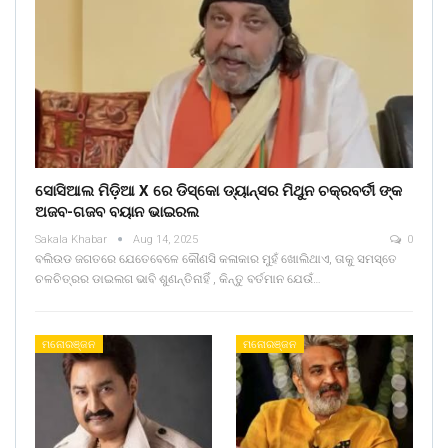
ସୋସିଆଲ ମିଡ଼ିଆ X ରେ ଡିସ୍କୋ ଡ୍ୟାନ୍ସର ମିଥୁନ ଚକ୍ରବର୍ତୀ ଙ୍କ
ଅଜବ-ଗଜବ ବୟାନ ଭାଇରଲ
Sakala Khabar
Aug 14, 2025
0
ବଲିଉଡ ଜଗତରେ ଯେତେବେଳେ କୌଣସି କଳାକାର ମୁହଁ ଖୋଲିଥାଏ, ତାକୁ ସମସ୍ତେ
ଚଳଚିତ୍ରର ଡାଇଲଗ ଭାବି ଶୁଣନ୍ତିନାହିଁ , କିନ୍ତୁ ବର୍ତମାନ ଯେଉଁ…
ମନୋରଞ୍ଜନ
ମନୋରଞ୍ଜନ