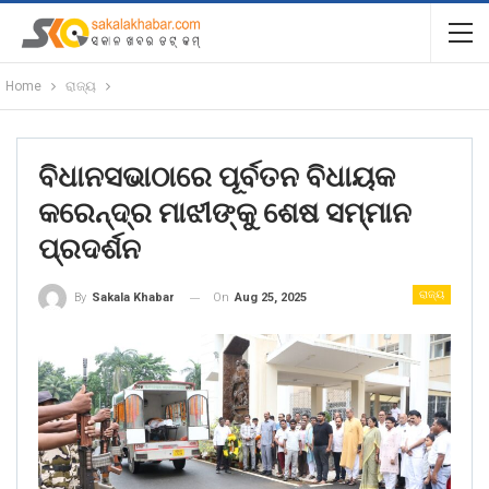
Home
ରାଜ୍ୟ
ବିଧାନସଭାଠାରେ ପୂର୍ବତନ ବିଧାୟକ
କରେନ୍ଦ୍ର ମାଝୀଙ୍କୁ ଶେଷ ସମ୍ମାନ
ପ୍ରଦର୍ଶନ
ରାଜ୍ୟ
On
Aug 25, 2025
By
Sakala Khabar