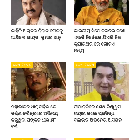
କାହିଁକି ଅଚାନକ ବିବାଦ ଘେରକୁ
ଭାରତୀୟ ସିନେ ଜଗତର ଜଣେ
ଆସିଲେ ଗାୟକ କୁମାର ସାନୁ
ଏଭଳି ନିର୍ଦେଶକ ଯିଏକି ନିଜ
କ୍ୟାରିଅର ରେ ଗୋଟିଏ
ମଧ୍ୟ…
ଦେଶ- ବିଦେଶ
ଦେଶ- ବିଦେଶ
ମହାଭାରତ ଧାରାବାହିକ ରେ
ଦୀପାବଳିରେ ଶେଷ ନିଶ୍ୱାସ
କର୍ଣ୍ଣ ଚରିତ୍ରରେ ଅଭିନୟ
ତ୍ୟାଗ କଲେ ପ୍ରସିଦ୍ଧ
କରୁଥିବା ପଙ୍କଜ ଧୀର ୬୮
ବଲିଉଡ ଅଭିନେତା ଅସରାନି
ବର୍ଷ…