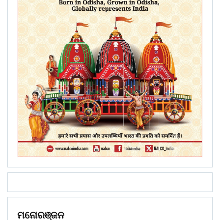
ମନୋରଞ୍ଜନ