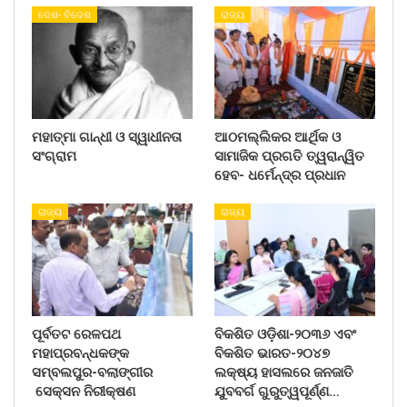
ଦେଶ- ବିଦେଶ
ରାଜ୍ୟ
ମହାତ୍ମା ଗାନ୍ଧୀ ଓ ସ୍ୱାଧୀନତା
ଆଠମଲ୍ଲିକର ଆର୍ଥିକ ଓ
ସଂଗ୍ରାମ
ସାମାଜିକ ପ୍ରଗତି ତ୍ୱରାନ୍ୱିତ
ହେବ- ଧର୍ମେନ୍ଦ୍ର ପ୍ରଧାନ
ରାଜ୍ୟ
ରାଜ୍ୟ
ପୂର୍ବତଟ ରେଳପଥ
ବିକଶିତ ଓଡ଼ିଶା-୨୦୩୬ ଏବଂ
ମହାପ୍ରବନ୍ଧକଙ୍କ
ବିକଶିତ ଭାରତ-୨୦୪୭
ସମ୍ବଲପୁର-ବଲାଙ୍ଗୀର
ଲକ୍ଷ୍ୟ ହାସଲରେ ଜନଜାତି
ସେକ୍ସନ ନିରୀକ୍ଷଣ
ଯୁବବର୍ଗ ଗୁରୁତ୍ୱପୂର୍ଣ୍ଣ…