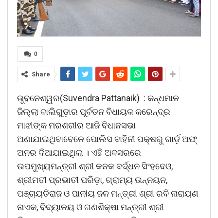
0
Share
ଭୁବନେଶ୍ୱର(Suvendra Pattanaik) : କନ୍ଧମାଳ
ଜିଲ୍ଲା ବାଲିଗୁଡ଼ାର ପୂର୍ବତନ ବିଧାୟକ କରେନ୍ଦ୍ର
ମାଝୀଙ୍କ ମରଶରୀର ଆଜି ବିଧାନସଭା
ଅଣାଯାଇଥିବାବେଳେ ପୋଲିସ ବାହିନୀ ପକ୍ଷରୁ ଗାର୍ଡ଼ ଅଫ୍‌
ଅନର ଦିଆଯାଇଥିଲା । ଏହି ଅବସରରେ
ଉପମୁଖ୍ୟମନ୍ତ୍ରୀ ଶ୍ରୀ କନକ ବର୍ଦ୍ଧନ ସିଂହଦେଓ,
ଶ୍ରୀମତୀ ପ୍ରଭାତୀ ପରିଡ଼ା, ଗ୍ରାମ୍ୟ ଉନ୍ନୟନ,
ପଞ୍ଚାୟତିରାଜ ଓ ପାନୀୟ ଜଳ ମନ୍ତ୍ରୀ ଶ୍ରୀ ରବି ନାରାୟଣ
ନାଏକ, ବିଦ୍ୟାଳୟ ଓ ଗଣଶିକ୍ଷା ମନ୍ତ୍ରୀ ଶ୍ରୀ