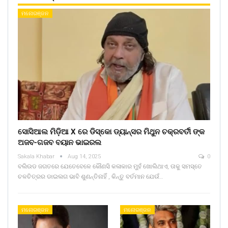
ମନୋରଞ୍ଜନ
ସୋସିଆଲ ମିଡ଼ିଆ X ରେ ଡିସ୍କୋ ଡ୍ୟାନ୍ସର ମିଥୁନ ଚକ୍ରବର୍ତୀ ଙ୍କ
ଅଜବ-ଗଜବ ବୟାନ ଭାଇରଲ
Sakala Khabar
Aug 14, 2025
0
ବଲିଉଡ ଜଗତରେ ଯେତେବେଳେ କୌଣସି କଳାକାର ମୁହଁ ଖୋଲିଥାଏ, ତାକୁ ସମସ୍ତେ
ଚଳଚିତ୍ରର ଡାଇଲଗ ଭାବି ଶୁଣନ୍ତିନାହିଁ , କିନ୍ତୁ ବର୍ତମାନ ଯେଉଁ…
ମନୋରଞ୍ଜନ
ମନୋରଞ୍ଜନ