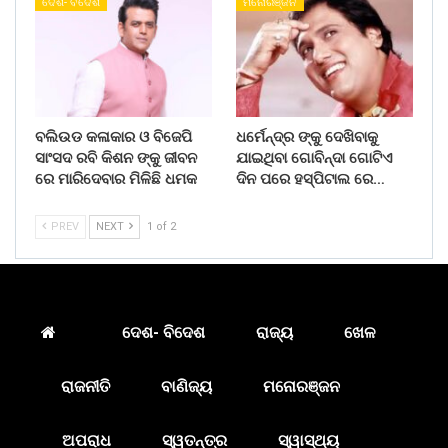
ଦେଶ- ବିଦେଶ
ମନୋରଞ୍ଜନ
ବଲିଉଡ କଳାକାର ଓ ବିଜେପି
ଧର୍ମେନ୍ଦ୍ର ଙ୍କୁ ଦେଖିବାକୁ
ସାଂସଦ ରବି କିଶନ ଙ୍କୁ ଜୀବନ
ଯାଇଥିବା ଗୋବିନ୍ଦା ଗୋଟିଏ
ରେ ମାରିଦେବାର ମିଳିଛି ଧମକ
ଦିନ ପରେ ହସ୍ପିଟାଲ ରେ…
PREV
NEXT
1 of 2
ଦେଶ- ବିଦେଶ
ରାଜ୍ୟ
ଖେଳ
ରାଜନୀତି
ବାଣିଜ୍ୟ
ମନୋରଞ୍ଜନ
ଅପରାଧ
ସ୍ୱତନ୍ତ୍ର
ସ୍ୱାସ୍ଥ୍ୟ