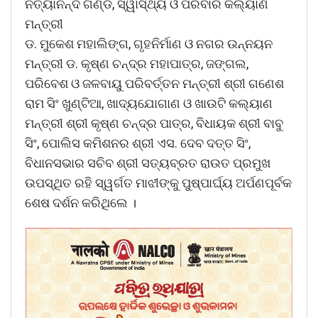
ନିତ୍ୟାନନ୍ଦ ଗଣ୍ଡ, ସ୍ୱାସ୍ଥ୍ୟ ଓ ପରିବାର କଲ୍ୟାଣ
ମନ୍ତ୍ରୀ
ଡ. ମୁକେଶ ମହାଲିଙ୍ଗ, ଗୃହନିର୍ମାଣ ଓ ନଗର ଉନ୍ନୟନ
ମନ୍ତ୍ରୀ ଡ. କୃଷ୍ଣ ଚନ୍ଦ୍ର ମହାପାତ୍ର, ଜଙ୍ଗଲ,
ପରିବେଶ ଓ ଜଳବାୟୁ ପରିବର୍ତ୍ତନ ମନ୍ତ୍ରୀ ଶ୍ରୀ ଗଣେଶ
ରାମ ସିଂ ଖୁଣ୍ଟିଆ, ଖାଦ୍ୟଯୋଗାଣ ଓ ଖାଉଟି କଲ୍ୟାଣ
ମନ୍ତ୍ରୀ ଶ୍ରୀ କୃଷ୍ଣ ଚନ୍ଦ୍ର ପାତ୍ର, ବିଧାୟକ ଶ୍ରୀ ବାବୁ
ସିଂ, ପୋଲିସ କମିଶନର ଶ୍ରୀ ଏସ. ଦେବ ଦତ୍ତ ସିଂ,
ବିଧାନସଭାର ସଚିବ ଶ୍ରୀ ସତ୍ୟବ୍ରତ ରାଉତ ପ୍ରମୁଖ
ଉପସ୍ଥିତ ରହି ସ୍ୱର୍ଗତ ମାଝୀଙ୍କୁ ପୁଷ୍ପାର୍ଘ୍ୟ ଅର୍ପଣପୂର୍ବକ
ଶେଷ ଦର୍ଶନ କରିଥିଲେ ।