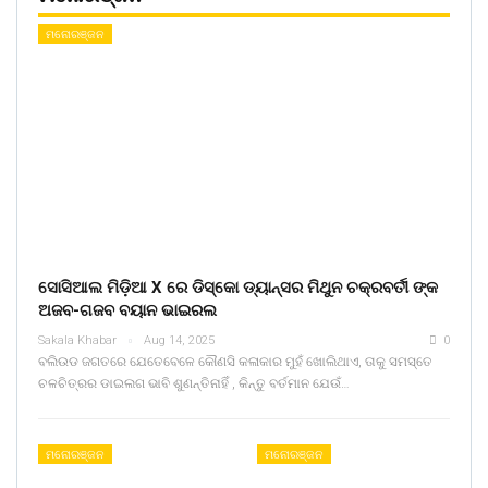
ମନୋରଞ୍ଜନ
ସୋସିଆଲ ମିଡ଼ିଆ X ରେ ଡିସ୍କୋ ଡ୍ୟାନ୍ସର ମିଥୁନ ଚକ୍ରବର୍ତୀ ଙ୍କ
ଅଜବ-ଗଜବ ବୟାନ ଭାଇରଲ
Sakala Khabar
Aug 14, 2025
0
ବଲିଉଡ ଜଗତରେ ଯେତେବେଳେ କୌଣସି କଳାକାର ମୁହଁ ଖୋଲିଥାଏ, ତାକୁ ସମସ୍ତେ
ଚଳଚିତ୍ରର ଡାଇଲଗ ଭାବି ଶୁଣନ୍ତିନାହିଁ , କିନ୍ତୁ ବର୍ତମାନ ଯେଉଁ…
ମନୋରଞ୍ଜନ
ମନୋରଞ୍ଜନ