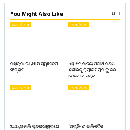
You Might Also Like
All
ଦେଶ- ବିଦେଶ
ଦେଶ- ବିଦେଶ
ମହାତ୍ମା ଗାନ୍ଧୀ ଓ ସ୍ୱାଧୀନତା
ଏହି ୫ଟି ଖାଦ୍ୟ ପଦାର୍ଥ ମଣିଷ
ସଂଗ୍ରାମ
ଶରୀରରୁ କ୍ୟାଲସିୟମ କୁ କରି
ଦେଇଥାଏ ନଷ୍ଟ
ଦେଶ- ବିଦେଶ
ଦେଶ- ବିଦେଶ
ଆସନ୍ତାକାଲି ଭୁବନେଶ୍ୱରରେ
‘ଅଗ୍ନି-୪’ ବାଲିଷ୍ଟିକ