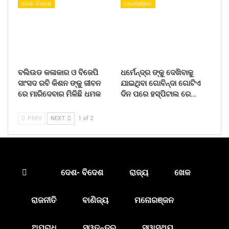
ଦେଶ- ବିଦେଶ
ମନୋରଞ୍ଜନ
ବଲିଉଡ କଳାକାର ଓ ବିଜେପି
ଧର୍ମେନ୍ଦ୍ର ଙ୍କୁ ଦେଖିବାକୁ
ସାଂସଦ ରବି କିଶନ ଙ୍କୁ ଜୀବନ
ଯାଇଥିବା ଗୋବିନ୍ଦା ଗୋଟିଏ
ରେ ମାରିଦେବାର ମିଳିଛି ଧମକ
ଦିନ ପରେ ହସ୍ପିଟାଲ ରେ…
PREV
NEXT
1 of 2
ଦେଶ- ବିଦେଶ
ରାଜ୍ୟ
ଖେଳ
ରାଜନୀତି
ବାଣିଜ୍ୟ
ମନୋରଞ୍ଜନ
ଅପରାଧ
ସ୍ୱତନ୍ତ୍ର
ସ୍ୱାସ୍ଥ୍ୟ