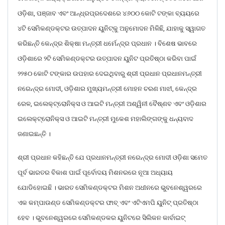
ଓଡ଼ିଶା, ପଞ୍ଜାବ ଏବଂ ଆନ୍ଧ୍ରପ୍ରଦେଶରେ ୪୬୦୦ କୋଟି ଟଙ୍କା ବ୍ୟୟରେ
୪ଟି ସେମିକଣ୍ଡକ୍ଟର ଉତ୍ପାଦନ ୟୁନିଟ୍‌କୁ ଅନୁମୋଦନ ମିଳିଛି, ଯାହାକୁ ସ୍ୱାଗତ
କରିଛନ୍ତି କେନ୍ଦ୍ର ଶିକ୍ଷା ମନ୍ତ୍ରୀ ଧର୍ମେନ୍ଦ୍ର ପ୍ରଧାନ । ବିଶେଷ ଭାବରେ
ଓଡ଼ିଶାରେ ୨ଟି ସେମିକଣ୍ଡକ୍ଟର ଉତ୍ପାଦନ ୟୁନିଟ ପ୍ରତିଷ୍ଠା କରିବା ପାଇଁ
୨୨୫୦ କୋଟି ଟଙ୍କାର ଉପହାର ଦେଇଥିବାରୁ ଶ୍ରୀ ପ୍ରଧାନ ପ୍ରଧାନମନ୍ତ୍ରୀ
ନରେନ୍ଦ୍ର ମୋଦୀ, ଓଡ଼ିଶାର ମୁଖ୍ୟମନ୍ତ୍ରୀ ମୋହନ ଚରଣ ମାଝୀ, କେନ୍ଦ୍ର
ରେଳ, ଇଲେକ୍ଟ୍ରୋନିକ୍ସ ଓ ଆଇଟି ମନ୍ତ୍ରୀ ଅଶ୍ୱିନୀ ବୈଷ୍ଣବ ଏବଂ ଓଡ଼ିଶାର
ଇଲେକ୍ଟ୍ରୋନିକ୍ସ ଓ ଆଇଟି ମନ୍ତ୍ରୀ ମୁକେଶ ମହାଲିଙ୍ଗଙ୍କୁ ଧନ୍ୟବାଦ
ଜଣାଇଛନ୍ତି ।
ଶ୍ରୀ ପ୍ରଧାନ କହିଛନ୍ତି ଯେ ପ୍ରଧାନମନ୍ତ୍ରୀ ନରେନ୍ଦ୍ର ମୋଦୀ ଓଡ଼ିଶା ସମେତ
ପୂର୍ବ ଭାରତର ବିକାଶ ପାଇଁ ପୂର୍ବୋଦୟ ମିଶନରରେ ନୂଆ ଅଧ୍ୟାୟ
ଯୋଡିହୋଇଛି । ଭାରତ ସେମିକଣ୍ଡକ୍ଟର ମିଶନ ଅଧୀନରେ ଭୁବନେଶ୍ୱରରେ
ଏକ କମ୍ପାଉଣ୍ଡ ସେମିକଣ୍ଡକ୍ଟର ଫାବ୍ ଏବଂ ଏଟିଏମପି ୟୁନିଟ୍ ପ୍ରତିଷ୍ଠା
ହେବ । ଭୁବନେଶ୍ୱରରେ ସେମିକଣ୍ଡକର ୟୁନିଟରେ ସିଲିକନ କାର୍ବାଇଟ୍