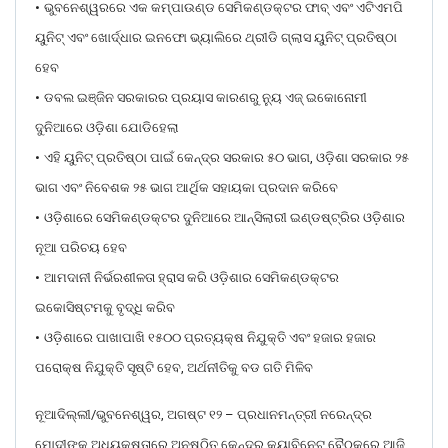
•
ଭୁବନେଶ୍ୱରରେ ଏକ କମ୍ପାଉଣ୍ଡ ସେମିକଣ୍ଡକ୍ଟର ଫାବ୍ ଏବଂ ଏଟିଏମପି
ୟୁନିଟ୍ ଏବଂ ଖୋର୍ଦ୍ଧାର ଇନଫୋ ଭ୍ୟାଲିରେ ଥ୍ରୀଡି ଗ୍ଲାସ ୟୁନିଟ୍ ପ୍ରତିଷ୍ଠା
ହେବ
•
ଡବଲ ଇଞ୍ଜିନ ସରକାରର ପ୍ରୟାସ କାରଣରୁ ନ୍ୟୁ ଏଜ୍ ଇକୋନୋମୀ
ଦୁନିଆରେ ଓଡ଼ିଶା ଯୋଡିହେଲା
•
ଏହି ୟୁନିଟ୍ ପ୍ରତିଷ୍ଠା ପାଇଁ କେନ୍ଦ୍ର ସରକାର ୫୦ ଭାଗ, ଓଡ଼ିଶା ସରକାର ୨୫
ଭାଗ ଏବଂ ନିବେଶକ ୨୫ ଭାଗ ଆର୍ଥିକ ସହାୟକା ପ୍ରଦାନ କରିବେ
•
ଓଡ଼ିଶାରେ ସେମିକଣ୍ଡକ୍ଟର ଦୁନିଆରେ ଆନ୍ସିଲାରୀ ଇଣ୍ଡଷ୍ଟ୍ରିର ଓଡ଼ିଶାର
ନୂଆ ପରିଚୟ ହେବ
•
ଆମଦାନୀ ନିର୍ଭରଶୀଳତା ହ୍ରାସ କରି ଓଡ଼ିଶାର ସେମିକଣ୍ଡକ୍ଟର
ଇକୋସିଷ୍ଟମକୁ ବୃଦ୍ଧି କରିବ
•
ଓଡ଼ିଶାରେ ପାଖାପାଖି ୧୫୦୦ ପ୍ରତ୍ୟକ୍ଷ ନିଯୁକ୍ତି ଏବଂ ହଜାର ହଜାର
ପରୋକ୍ଷ ନିଯୁକ୍ତି ସୃଷ୍ଟି ହେବ, ଅର୍ଥନୀତିକୁ ବଡ ଗତି ମିଳିବ
ନୂଆଦିଲ୍ଲୀ/ଭୁବନେଶ୍ୱର, ଅଗଷ୍ଟ ୧୨ – ପ୍ରଧାନମନ୍ତ୍ରୀ ନରେନ୍ଦ୍ର
ମୋଦୀଙ୍କ ଅଧ୍ୟକ୍ଷତାରେ ଅନୁଷ୍ଠିତ କେନ୍ଦ୍ର କ୍ୟାବିନେଟ୍ ବୈଠକରେ ଆଜି