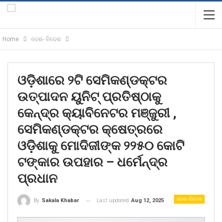
Home
ଦେଶ- ବିଦେଶ
ଓଡ଼ିଶାରେ ୨ଟି ସେମିକଣ୍ଡକ୍ଟର
ଉତ୍ପାଦନ ୟୁନିଟ୍ ପ୍ରତିଷ୍ଠାକୁ
କେନ୍ଦ୍ର କ୍ୟାବିନେଟର ମଞ୍ଜୁରୀ ,
ସେମିକଣ୍ଡକ୍ଟର କ୍ଷେତ୍ରରେ
ଓଡ଼ିଶାକୁ ମୋଦିଜୀଙ୍କ ୨୨୫୦ କୋଟି
ଟଙ୍କାର ଉପହାର – ଧର୍ମେନ୍ଦ୍ର
ପ୍ରଧାନ
ଦେଶ- ବିଦେଶ
Last updated
Aug 12, 2025
By
Sakala Khabar