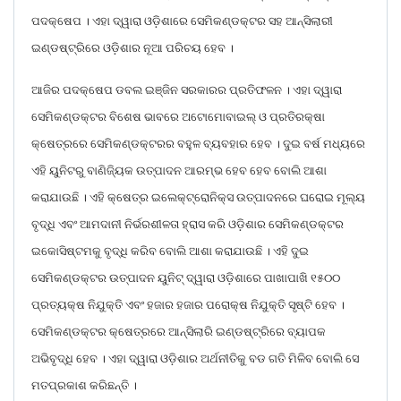
ପଦକ୍ଷେପ । ଏହା ଦ୍ୱାରା ଓଡ଼ିଶାରେ ସେମିକଣ୍ଡକ୍ଟର ସହ ଆନ୍ସିଲାରୀ
ଇଣ୍ଡଷ୍ଟ୍ରିରେ ଓଡ଼ିଶାର ନୂଆ ପରିଚୟ ହେବ ।
ଆଜିର ପଦକ୍ଷେପ ଡବଲ ଇଞ୍ଜିନ ସରକାରର ପ୍ରତିଫଳନ । ଏହା ଦ୍ୱାରା
ସେମିକଣ୍ଡକ୍ଟର ବିଶେଷ ଭାବରେ ଅଟୋମୋବାଇଲ୍ ଓ ପ୍ରତିରକ୍ଷା
କ୍ଷେତ୍ରରେ ସେମିକଣ୍ଡକ୍ଟରର ବହୁଳ ବ୍ୟବହାର ହେବ । ଦୁଇ ବର୍ଷ ମଧ୍ୟରେ
ଏହି ୟୁନିଟରୁ ବାଣିଜ୍ୟିକ ଉତ୍ପାଦନ ଆରମ୍ଭ ହେବ ହେବ ବୋଲି ଆଶା
କରାଯାଉଛି । ଏହି କ୍ଷେତ୍ର ଇଲେକ୍ଟ୍ରୋନିକ୍ସ ଉତ୍ପାଦନରେ ଘରୋଇ ମୂଲ୍ୟ
ବୃଦ୍ଧି ଏବଂ ଆମଦାନୀ ନିର୍ଭରଶୀଳତା ହ୍ରାସ କରି ଓଡ଼ିଶାର ସେମିକଣ୍ଡକ୍ଟର
ଇକୋସିଷ୍ଟମକୁ ବୃଦ୍ଧି କରିବ ବୋଲି ଆଶା କରାଯାଉଛି । ଏହି ଦୁଇ
ସେମିକଣ୍ଡକ୍ଟର ଉତ୍ପାଦନ ୟୁନିଟ୍ ଦ୍ୱାରା ଓଡ଼ିଶାରେ ପାଖାପାଖି ୧୫୦୦
ପ୍ରତ୍ୟକ୍ଷ ନିଯୁକ୍ତି ଏବଂ ହଜାର ହଜାର ପରୋକ୍ଷ ନିଯୁକ୍ତି ସୃଷ୍ଟି ହେବ ।
ସେମିକଣ୍ଡକ୍ଟର କ୍ଷେତ୍ରରେ ଆନ୍ସିଲାରି ଇଣ୍ଡଷ୍ଟ୍ରିରେ ବ୍ୟାପକ
ଅଭିବୃଦ୍ଧି ହେବ । ଏହା ଦ୍ୱାରା ଓଡ଼ିଶାର ଅର୍ଥନୀତିକୁ ବଡ ଗତି ମିଳିବ ବୋଲି ସେ
ମତପ୍ରକାଶ କରିଛନ୍ତି ।