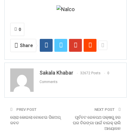
0
Share
Sakala Khabar
32672 Posts
0
Comments
PREV POST
NEXT POST
ଚୋରା କୋଇଲା ବୋଝେଇ ପିକଅପ୍
ପୂର୍ବତଟ ରେଳପଥ ପକ୍ଷରୁ ହର
ଜବତ
ଘର ତିରଙ୍ଗା ପାଇଁ ବାଇକ୍ ରାଲି
ଆୟୋଜନ