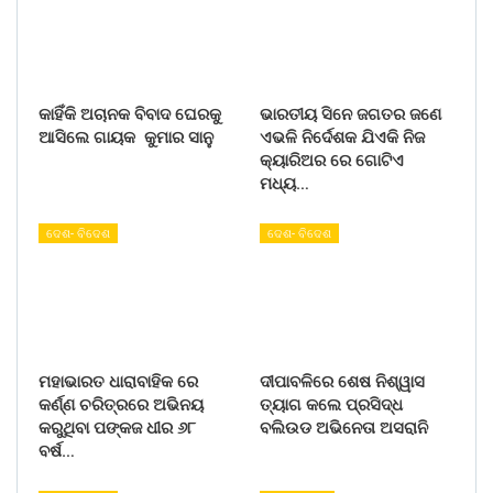
କାହିଁକି ଅଚାନକ ବିବାଦ ଘେରକୁ
ଭାରତୀୟ ସିନେ ଜଗତର ଜଣେ
ଆସିଲେ ଗାୟକ କୁମାର ସାନୁ
ଏଭଳି ନିର୍ଦେଶକ ଯିଏକି ନିଜ
କ୍ୟାରିଅର ରେ ଗୋଟିଏ
ମଧ୍ୟ…
ଦେଶ- ବିଦେଶ
ଦେଶ- ବିଦେଶ
ମହାଭାରତ ଧାରାବାହିକ ରେ
ଦୀପାବଳିରେ ଶେଷ ନିଶ୍ୱାସ
କର୍ଣ୍ଣ ଚରିତ୍ରରେ ଅଭିନୟ
ତ୍ୟାଗ କଲେ ପ୍ରସିଦ୍ଧ
କରୁଥିବା ପଙ୍କଜ ଧୀର ୬୮
ବଲିଉଡ ଅଭିନେତା ଅସରାନି
ବର୍ଷ…