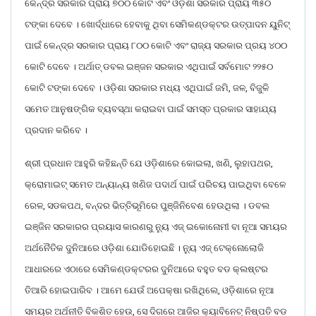
କେନ୍ଦ୍ର ସରକାର ପ୍ରାୟ ୭୦୦ କୋଟି ଏବଂ ଓଡ଼ିଶା ସରକାର ପ୍ରାୟ ୩୫୦
ଟଙ୍କା ଦେବେ । ଖୋର୍ଦ୍ଧାରେ ହେବାକୁ ଥିବା ସେମିକଣ୍ଡକ୍ଟର ଉତ୍ପାଦନ ୟୁନିଟ୍
ପାଇଁ କେନ୍ଦ୍ର ସରକାର ପ୍ରାୟ ୮୦୦ କୋଟି ଏବଂ ରାଜ୍ୟ ସରକାର ପ୍ରୟ ୪୦୦
କୋଟି ଦେବେ । ଅର୍ଥାତ୍ ଡବଲ ଇଞ୍ଜନ ସରକାର ଏଥିପାଇଁ ସର୍ବମୋଟ ୨୨୫୦
କୋଟି ଟଙ୍କା ଦେବେ । ଓଡ଼ିଶା ସରକାର ମଧ୍ୟ ଏଥିପାଇଁ ଜମି, ଜଳ, ବିଜୁଳି
ସମେତ ଆନୁଷଙ୍ଗିକ ବ୍ୟବସ୍ଥା କରାଇବା ପାଇଁ ସମସ୍ତ ପ୍ରକାର ସାହାଯ୍ୟ
ପ୍ରଦାନ କରିବେ ।
ଶ୍ରୀ ପ୍ରଧାନ ଆହୁରି କହିଛନ୍ତି ଯେ ଓଡ଼ିଶାରେ କୋଇଲା, ଖଣି, ଲୁହାପଥର,
କ୍ରୋମାଇଟ୍ ସମେତ ଅନ୍ୟାନ୍ୟ ଖଣିଜ ପଦାର୍ଥ ପାଇଁ ପରିଚୟ ପାଇଥିବା ବେଳେ
ରେଳ, ସଡକପଥ, ବନ୍ଦର ଭିତ୍ତିଭୂମିରେ ପୁଞ୍ଜିନିବେଶ ହେଉଥିଲା । ଡବଲ
ଇଞ୍ଜିନ ସରକାରର ପ୍ରୟାସ କାରଣରୁ ନ୍ୟୁ ଏଜ୍ ଇକୋନୋମୀ ବା ନୂଆ ସମୟର
ଅର୍ଥନୈତିକ ଦୁନିଆରେ ଓଡ଼ିଶା ଯୋଡିହୋଇଛି । ନ୍ୟୁ ଏଜ୍ ଟେକ୍ନୋଲୋଜି
ଆଧାରରେ ଏଠାରେ ସେମିକଣ୍ଡକ୍ଟରର ଦୁନିଆରେ ବହୁତ ବଡ କ୍ଲଷ୍ଟର
ତିଆରି ହୋଇପାରିବ । ଆମେ ଯେଉଁ ଅପେକ୍ଷା ରଖିଥିଲେ, ଓଡ଼ିଶାରେ ନୂଆ
ସମୟର ଅର୍ଥନୀତି ବିକଶିତ ହେଉ, ସେ ଦିଗରେ ଆଜିର କ୍ୟାବିନେଟ୍ ନିଷ୍ପତି ବଡ