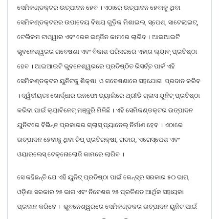
ସେମିକଣ୍ଡକ୍ଟର ଉତ୍ପାଦନ ହେବ । ଏଠାରେ ଉତ୍ପାଦନ ହେବାକୁ ଥିବା
ସେମିକଣ୍ଡକ୍ଟରର ଉପାଦେୟ ବିଷୟ ଗୁଡ଼ିକ ମିଶାଇଲ, ସ୍ପେଶ, ସାଟେଲାଇଟ୍,
ଟେଲିକମ ଟାଓ୍ୱାର ଏବଂ ରେଳ ଇଞ୍ଜିନ କାମରେ ଲାଗିବ । ଆଇଆଇଟି
ଭୁବନେଶ୍ୱରର ଗବେଷଣା ଏବଂ ବିକାଶ ପରିସରରେ ଏହାର ଲ୍ୟାବ୍ ପ୍ରତିଷ୍ଠା
ହେବ । ଆଇଆଇଟି ଭୁବନେଶ୍ୱରରେ ପ୍ରତିଷ୍ଠିତ ରିସର୍ଚ୍ଚ ପାର୍କ ଏହି
ସେମିକଣ୍ଡକ୍ଟର ୟୁନିଟକୁ ଶିକ୍ଷା ଓ ଗବେଷଣାରେ ସହଯୋଗ ପ୍ରଦାନ କରିବ
। ଦ୍ୱିତୀୟତଃ ଖୋର୍ଦ୍ଧାର ଇନଫୋ ଭ୍ୟାଲିରେ ଥ୍ରୀଡି ଗ୍ଲାସ ୟୁନିଟ୍ ପ୍ରତିଷ୍ଠା
କରିବା ପାଇଁ କ୍ୟାବିନେଟ୍ ମଞ୍ଜୁରି ମିଳିଛି । ଏହି ସେମିକଣ୍ଡକ୍ଟର ଉତ୍ପାଦନ
ୟୁନିଟରେ ବିଭିନ୍ନ ପ୍ରକାରର ଗ୍ଲାସ୍ ପ୍ୟାନେଲ୍ ନିର୍ମାଣ ହେବ । ଏଠାରେ
ଉତ୍ପାଦନ ହେବାକୁ ଥିବା ଚିପ୍ ପ୍ରତିରକ୍ଷା, ରାଡାର, ଏରୋସ୍ପେଶ ଏବଂ
ଓୟାରଲେସ୍ ଟେକ୍ନୋଲୋଜି କାମରେ ଲାଗିବ ।
ସେ କହିଛନ୍ତି ଯେ ଏହି ୟୁନିଟ୍ ପ୍ରତିଷ୍ଠା ପାଇଁ କେନ୍ଦ୍ର ସରକାର ୫୦ ଭାଗ,
ଓଡ଼ିଶା ସରକାର ୨୫ ଭାଗ ଏବଂ ନିବେଶକ ୨୫ ପ୍ରତିଶତ ଆର୍ଥିକ ସହାୟକା
ପ୍ରଦାନ କରିବେ । ଭୁବନେଶ୍ୱରରେ ସେମିକଣ୍ଡକର ଉତ୍ପାଦନ ୟୁନିଟ ପାଇଁ