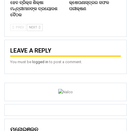
ହେବ ବ୍ରିକ୍ସ ଶିକ୍ଷା
କ୍ଷେପଣାସ୍ତ୍ରର ସଫଳ
ମନ୍ତ୍ରୀମାନଙ୍କ ତ୍ରୟୋଦଶ
ପରୀକ୍ଷଣ
ବୈଠକ
PREV
NEXT
LEAVE A REPLY
You must be
logged in
to post a comment.
ମନୋରଞ୍ଜନ