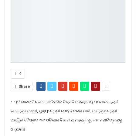
0
Share
•
ପୂର୍ବ ଭାରତ ମିଶନରେ ଐତିହାସିକ ନିଷ୍ପତି ନେଇଥିବାରୁ ପ୍ରଧାନମନ୍ତ୍ରୀ
ନରେନ୍ଦ୍ର ମୋଦୀ, ମୁଖ୍ୟମନ୍ତ୍ରୀ ମୋହନ ଚରଣ ମାଝୀ, କେନ୍ଦ୍ରମନ୍ତ୍ରୀ
ଅଶ୍ୱିନୀ ବୈଷ୍ଣବ ଏବଂ ଓଡ଼ିଶାର ବିଭାଗୀୟ ମନ୍ତ୍ରୀ ମୁକେଶ ମହାଲିଙ୍ଗଙ୍କୁ
ଧନ୍ୟବାଦ