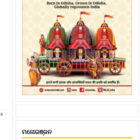
0
ମନୋରଞ୍ଜନ