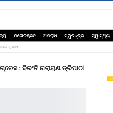
ିଜ୍ୟ
ମନୋରଞ୍ଜନ
ଅପରାଧ
ସ୍ୱତନ୍ତ୍ର
ସ୍ୱାସ୍ଥ୍ୟ
ାରାୟଣ ତ୍ରିପାଠୀ
୍ରେସ : ବିରଂଚି ନାରାୟଣ ତ୍ରିପାଠୀ
ରାଜ