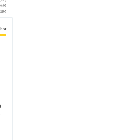
ଦେଲେ
ରଧାନ
hor
ଓ
…