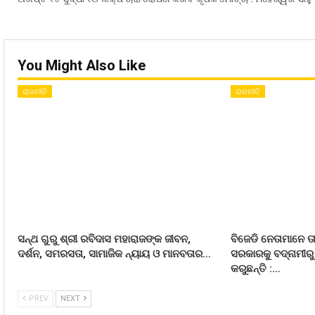
You Might Also Like
ରାଜନୀତି
ରାଜନୀତି
ସନ୍ଥ ଗୁରୁ ଶ୍ରୀ ରବିଦାସ ମହାରାଜଙ୍କ ଜୀବନ,
ବିଜେଡି ନେତାମାନେ 
ଦର୍ଶନ, ସମରସତା, ସାମାଜିକ ନ୍ୟାୟ ଓ ମାନବତାର…
ସରକାରକୁ ବଦ୍ନାମୀରୁ
କରୁଛନ୍ତି :…
PREV
NEXT