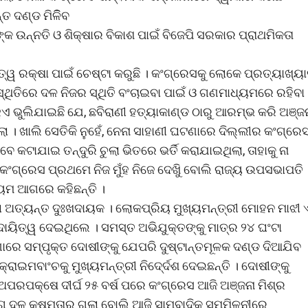
ତ ଦଣ୍ଡ ମିଳିିବ
୍କ ଉନ୍ନତି ଓ ଶିକ୍ଷାର ବିକାଶ ପାଇଁ ବିଜେପି ସରକାର ପ୍ରାଥମିକତା
୍ୱ ରକ୍ଷା ପାଇଁ ଚେଷ୍ଟା କରୁଛି । କଂଗ୍ରେସକୁ ଲୋକେ ପ୍ରତ୍ୟାଖ୍ୟ
ସ୍ଥିତିରେ ଦଳ ନିଜର ସ୍ଥିତି ବଂଚାଇବା ପାଇଁ ଓ ଗଣମାଧ୍ୟମରେ ରହିବା
ୁଏ ଭୁଲିଯାଇଛି ଯେ, ଛବିରାଣୀ ହତ୍ୟାକାଣ୍ଡ ଠାରୁ ଆରମ୍ଭ କରି ଅଞ୍ଜ
ା । ଖାଲି ସେତିକି ନୁହେଁ, ନେନା ସାହାଣୀ ଘଟଣାରେ ଦିଲ୍ଲୀର କଂଗ୍ରେ
େ କଟାଯାଇ ତନ୍ଦୁରି ଚୁଲା ଭିତରେ ଭର୍ତି କରାଯାଇଥିଲା, ତାହାକୁ ନା
 କଂଗ୍ରେସ ପ୍ରଥମେ ନିଜ ମୁଁହ ନିଜେ ଦେଖିୁ ବୋଲି ରାଜ୍ୟ ଉପସଭାପତି
୍ୟମ ଆଗରେ କହିଛନ୍ତି ।
ଲା ଅତ୍ୟନ୍ତ ଦୁଃଖଦାୟକ । ଲୋକପ୍ରିୟ ମୁଖ୍ୟମନ୍ତ୍ରୀ ମୋହନ ମାଝୀ 
ାୟିତ୍ୱ ଦେଇଥିଲେ । ସମସ୍ତ ଅଭିଯୁକ୍ତଙ୍କୁ ମାତ୍ର ୨୪ ଘଂଟା
ରେ ସମ୍ପୃକ୍ତ ଦୋଷୀଙ୍କୁ ଯେପରି ଦୁଷ୍ଟାନ୍ତମୂଳକ ଦଣ୍ଡ ଦିଆଯିବ
ରାଇମବାଂଚକୁ ମୁଖ୍ୟମନ୍ତ୍ରୀ ନିଦେ୍ର୍ଦଶ ଦେଇଛନ୍ତି । ଦୋଷୀଙ୍କୁ
ଅପରପକ୍ଷେ ଦୀର୍ଘ ୨୫ ବର୍ଷ ପରେ କଂଗ୍ରେସ ଆଜି ଅଞ୍ଜନା ମିଶ୍ର
ଗୁ ଦଳ କ୍ଷମତାରୁ ଗଲା ବୋଲି ଆଜି ସାମ୍ବାଦିକ ସମ୍ମିଳନୀରେ