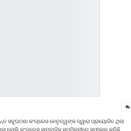
ୟନ୍ତ ସବୁଘଟଣା କଂଗ୍ରେସ ନେତୃତ୍ୱଙ୍କ ଦ୍ୱାରା ପ୍ରାୟୋଜିତ ଥିଲା
ଲା ବୋଲି କଂଗ୍ରେସ ସାମ୍ବାଦିକ ସମ୍ମିଳନୀରେ ସ୍ୱୀକାର କରିଛି