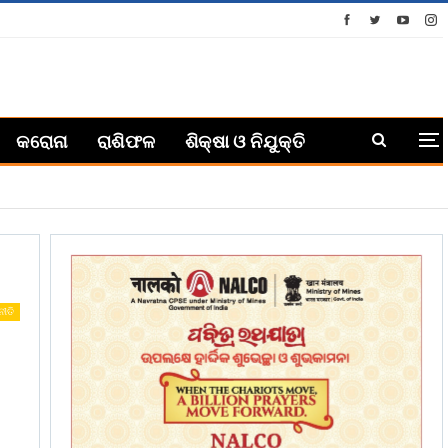
କରୋନା
ରାଶିଫଳ
ଶିକ୍ଷା ଓ ନିଯୁକ୍ତି
ନୀତି