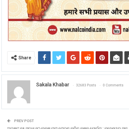
Share
Sakala Khabar
32683 Posts
0 Comments
PREV POST
ଅଗଷ୍ଟ ୧୫ ସୁଦ୍ଧା ୧୦ ଲକ୍ଷ ଚାରା ରୋପଣ କରିବ କୃଷକ ମୋର୍ଚ୍ଚା : ମହେଶ୍ୱର ସାହୁ