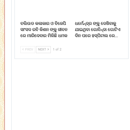
ବଲିଉଡ କଳାକାର ଓ ବିଜେପି
ଧର୍ମେନ୍ଦ୍ର ଙ୍କୁ ଦେଖିବାକୁ
ସାଂସଦ ରବି କିଶନ ଙ୍କୁ ଜୀବନ
ଯାଇଥିବା ଗୋବିନ୍ଦା ଗୋଟିଏ
ରେ ମାରିଦେବାର ମିଳିଛି ଧମକ
ଦିନ ପରେ ହସ୍ପିଟାଲ ରେ…
PREV
NEXT
1 of 2