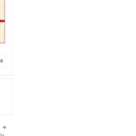
0
ତା ,