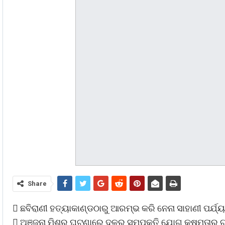
Share
 ଛବିରାଣୀ ହତ୍ୟାକାଣ୍ଡଠାରୁ ଆରମ୍ଭ କରି ନେନା ସାହାଣୀ ପର୍ଯ୍
 ଅଞ୍ଜନା ମିଶ୍ର ଘଟଣାରେ ଦଳର ସମ୍ପୃକ୍ତି ଯୋଗୁ କ୍ଷମତାରୁ ଗ