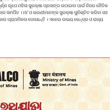
୍ଣ ରୂପେ ମହିଳା ସୁରକ୍ଷା ପ୍ରସଙ୍ଗ ଉଠାଇବା ପାଇଁ ନିଜର ନୈତିକ
ରକାର ସମର୍ପିତ । ମା’ ଓ ଭଉଣୀମାନଙ୍କ ସୁରକ୍ଷା ସୁନିଶ୍ଚିତ କରିବା ସହ
ସରକାର ପ୍ରାଥମିକତା ଦେଉଛନ୍ତି । ଏନେଇ ଉଭୟ କେନ୍ଦ୍ର ଓ ରାଜ୍ୟ