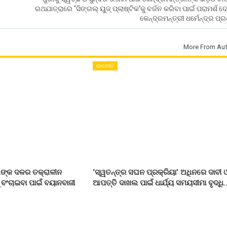
ରଥଯାତ୍ରାରେ ‘ସିଙ୍ଗଲ୍ ୟୁଜ୍ ପ୍ଲାଷ୍ଟିକ’କୁ ବର୍ଜନ କରିବା ପାଇଁ ପରାମର୍ଶ 
କେନ୍ଦ୍ରମନ୍ତ୍ରୀ ଧର୍ମେନ୍ଦ୍ର ପ୍
More From Aut
ରାଜନୀତି
ତାଙ୍କ ଦଳର ତକ୍ରାଳୀନ
‘ସ୍ୱତନ୍ତ୍ର ସଘନ ପ୍ରକ୍ରିୟା’ ଅଧିନରେ ଦାବୀ 
 ବଂଚାଇବା ପାଇଁ ବୟାନବାଜୀ
ଆପତ୍ତି ଦାଖଲ ପାଇଁ ଧାର୍ଯ୍ୟ ସମୟସୀମା ବୃଦ୍ଧି