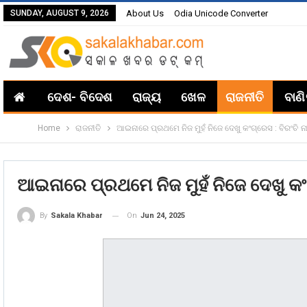
SUNDAY, AUGUST 9, 2026
About Us
Odia Unicode Converter
ଦେଶ- ବିଦେଶ
ରାଜ୍ୟ
ଖେଳ
ରାଜନୀତି
ବାଣ
Home
ରାଜନୀତି
ଆଇନାରେ ପ୍ରଥମେ ନିଜ ମୁହଁ ନିଜେ ଦେଖୁ କଂଗ୍ରେସ : ବିରଂଚି ନ
ଆଇନାରେ ପ୍ରଥମେ ନିଜ ମୁହଁ ନିଜେ ଦେଖୁ କଂଗ
On
Jun 24, 2025
By
Sakala Khabar