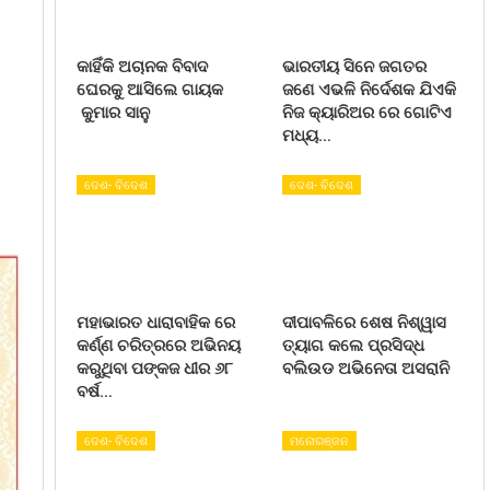
କାହିଁକି ଅଚାନକ ବିବାଦ
ଭାରତୀୟ ସିନେ ଜଗତର
ଘେରକୁ ଆସିଲେ ଗାୟକ
ଜଣେ ଏଭଳି ନିର୍ଦେଶକ ଯିଏକି
କୁମାର ସାନୁ
ନିଜ କ୍ୟାରିଅର ରେ ଗୋଟିଏ
ମଧ୍ୟ…
ଦେଶ- ବିଦେଶ
ଦେଶ- ବିଦେଶ
ମହାଭାରତ ଧାରାବାହିକ ରେ
ଦୀପାବଳିରେ ଶେଷ ନିଶ୍ୱାସ
କର୍ଣ୍ଣ ଚରିତ୍ରରେ ଅଭିନୟ
ତ୍ୟାଗ କଲେ ପ୍ରସିଦ୍ଧ
କରୁଥିବା ପଙ୍କଜ ଧୀର ୬୮
ବଲିଉଡ ଅଭିନେତା ଅସରାନି
ବର୍ଷ…
ଦେଶ- ବିଦେଶ
ମନୋରଞ୍ଜନ