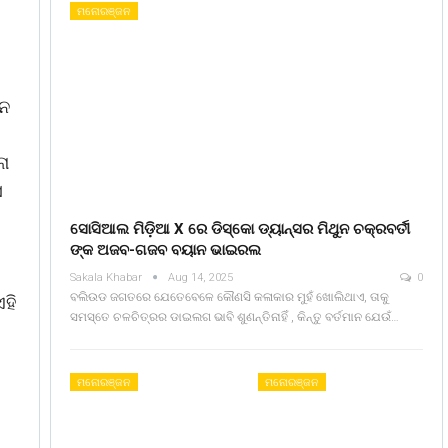
ମନୋରଞ୍ଜନ
ାନ
ନା
ସ
ସୋସିଆଲ ମିଡ଼ିଆ X ରେ ଡିସ୍କୋ ଡ୍ୟାନ୍ସର ମିଥୁନ ଚକ୍ରବର୍ତୀ
ଙ୍କ ଅଜବ-ଗଜବ ବୟାନ ଭାଇରଲ
Sakala Khabar
Aug 14, 2025
0
ବଲିଉଡ ଜଗତରେ ଯେତେବେଳେ କୌଣସି କଳାକାର ମୁହଁ ଖୋଲିଥାଏ, ତାକୁ
ଏହି
ସମସ୍ତେ ଚଳଚିତ୍ରର ଡାଇଲଗ ଭାବି ଶୁଣନ୍ତିନାହିଁ , କିନ୍ତୁ ବର୍ତମାନ ଯେଉଁ…
ମନୋରଞ୍ଜନ
ମନୋରଞ୍ଜନ