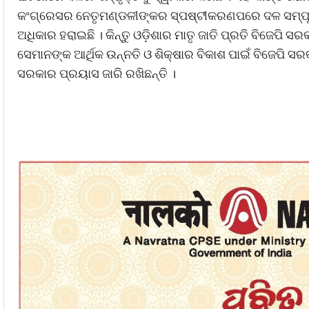
କଂଗ୍ରେସର ନେତୃମଣ୍ଡଳୀଙ୍କର ସ୍ପଷ୍ଟୀକରଣପରେ ଦଳ ସମ୍ପୂର୍ଣ
ଅଧିକାର ହରାଇଛି । କିନ୍ତୁ ଓଡ଼ିଶାର ମାତୃ ଜାତି ପ୍ରତି ବିଜେପି ସ
ସେମାନଙ୍କ ଆର୍ଥିକ ଉନ୍ନତି ଓ ଶିକ୍ଷାର ବିକାଶ ପାଇଁ ବିଜେପି 
ସରକାର ପ୍ରୟାସ ଜାରି ରଖିଛନ୍ତି ।