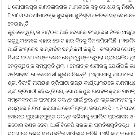
 ଗୋପାଳପୁର ଗଣବଳାକ୍ରାର ମାମଲାରେ ସବୁ ଦୋଷୀଙ୍କୁ ନିଶ୍ଚିନ୍
 ମା’ ଓ ଭଉଣୀମାନଙ୍କ ସୁରକ୍ଷା ସୁନିଶ୍ଚିତ କରିବା ସହ ସେମାନଙ
ଦେଉଛନ୍ତି
ଭୁବନେଶ୍ୱର, ତା.୨୪/୦୬: ଆଜି ଦେଶରେ କଂଗ୍ରେସ ନିଜର ଅସ୍ଥିତ
କରୁଥିବାବେଳେ ଏହାର ଭୋଟ ହାର ଦିନକୁ ଦିନ କମିଚାଲିଛି । ଏଭଳି
ପାଇଁ କଂଗ୍ରେସ ସାମ୍ବାଦିକ ସମ୍ମିଳନୀ କରୁଛି । କଂଗ୍ରେସ ବୋଧହ
ମିଶ୍ର ଘଟଣା ତାଙ୍କ ଦଳର ନେତୃତ୍ୱଙ୍କ ଦ୍ୱାରା ପ୍ରାୟୋଜିତ ଥିଲ
ନେତୃତ୍ୱଙ୍କ ସମ୍ପୃକ୍ତି ଥିଲା । ନେନାଙ୍କ ଶରୀରକୁ ଯେଉଁଭଳି ଭାବ
ଓଡ଼ିଶାବାସୀ ନା ଦେଶବାସୀ ଭୁଲିପାରିଛନ୍ତି । ଏଥିଯୋଗୁ ଆଇନାରେ
ଶ୍ରୀ ବିରଂଚି ନାରାୟଣ ତ୍ରିପାଠୀ ରାଜ୍ୟ କାର୍ଯ୍ୟାଳୟରେ ଗଣମାଧ
ଶ୍ରୀ ତ୍ରିପାଠୀ କହିଛନ୍ତି ଯେ, ଗୋପାଳପୁର ଗଣବଳାକ୍ରାର ମାମ
ସମ୍ବେଦନଶୀଳ ଘଟଣାର ତଦନ୍ତ ପାଇଁ ତୁରନ୍ତ କା୍ରଇମବାଂଚକୁ ଦ
ମଧ୍ୟରେ ଗିରଫ କରାଯାଇ କୋର୍ଟ ଚାଲାଣ କରାଯାଇଛି । ଏହି ଘଟଣା
ସେନେଇ ପୁଙ୍ଖାନୁପୁଙ୍ଖ ତଦନ୍ତ କରିବାକୁ ପୋଲିସ ପ୍ରଶାସନ ଓ କ୍
କଠୋର ଦଣ୍ଡ ଦେବା ପାଇଁ ବିଜେପି ସରକାର ପ୍ରତିଶ୍ରୁତିବଦ୍ଧ । 
ଘଟଣାରେ ଦଳର ସମ୍ପୃକ୍ତିକୁ ସ୍ୱୀକାର କରିଛି । ଏହି କାଣ୍ଡ ଯୋ