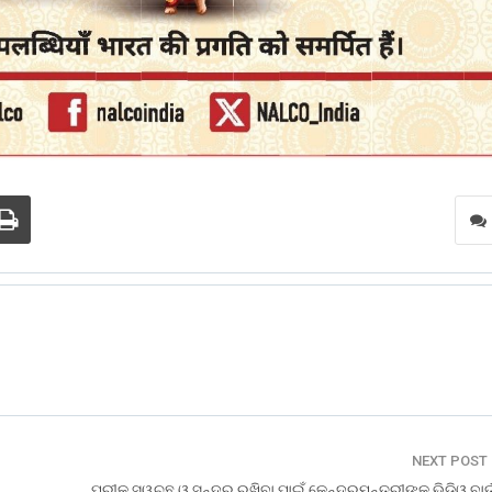
NEXT POST
ପୁରୀକୁ ସ୍ୱଚ୍ଛ ଓ ସୁନ୍ଦର ରଖିବା ପାଇଁ କେନ୍ଦ୍ରମନ୍ତ୍ରୀଙ୍କ ଭିଡ଼ିଓ ବାର୍ତ୍