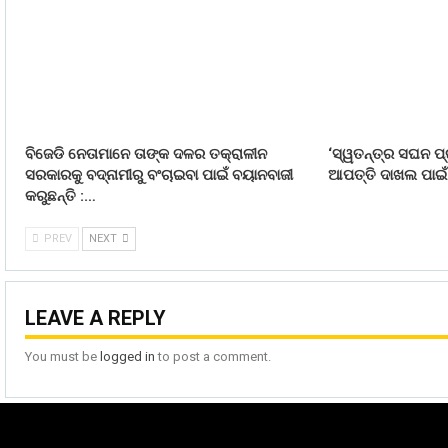
ବିଜେଡି ନେତାମାନେ ତାଙ୍କ ଦଳର ତକ୍ରାଳୀନ
‘ସ୍ୱତନ୍ତ୍ର ସଘନ ପ୍
ସରକାରକୁ ବଦ୍ନାମୀରୁ ବଂଚାଇବା ପାଇଁ ବୟାନବାଜୀ
ଆପତ୍ତି ଦାଖଲ ପାଇଁ 
କରୁଛନ୍ତି :…
PREV
NEXT
LEAVE A REPLY
You must be
logged in
to post a comment.