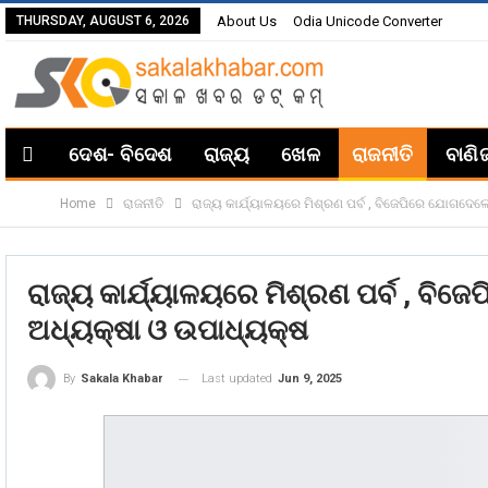
THURSDAY, AUGUST 6, 2026
About Us
Odia Unicode Converter
ଦେଶ- ବିଦେଶ
ରାଜ୍ୟ
ଖେଳ
ରାଜନୀତି
ବାଣି
Home
ରାଜନୀତି
ରାଜ୍ୟ କାର୍ଯ୍ୟାଳୟରେ ମିଶ୍ରଣ ପର୍ବ , ବିଜେପିରେ ଯୋଗଦେଲେ
ରାଜ୍ୟ କାର୍ଯ୍ୟାଳୟରେ ମିଶ୍ରଣ ପର୍ବ , ବିଜ
ଅଧ୍ୟକ୍ଷା ଓ ଉପାଧ୍ୟକ୍ଷ
Last updated
Jun 9, 2025
By
Sakala Khabar