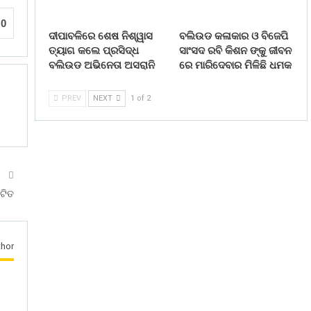
0
ଦୀପାବଳିରେ ଶେଷ ନିଶ୍ୱାସ
ବଲିଉଡ କଳାକାର ଓ ବିଜେପି
ତ୍ୟାଗ କଲେ ପ୍ରସିଦ୍ଧ
ସାଂସଦ ରବି କିଶନ ଙ୍କୁ ଜୀବନ
ବଲିଉଡ ଅଭିନେତା ଅସରାନି
ରେ ମାରିଦେବାର ମିଳିଛି ଧମକ
PREV
NEXT
1 of 2
T
ଟିତ
hor