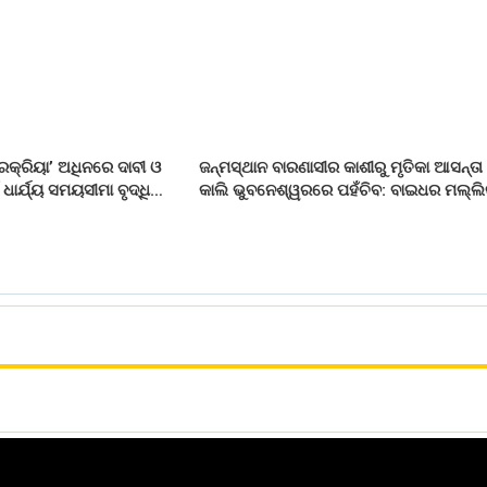
ରକ୍ରିୟା’ ଅଧିନରେ ଦାବୀ ଓ
ଜନ୍ମସ୍ଥାନ ବାରଣାସୀର କାଶୀରୁ ମୃତିକା ଆସନ୍ତା
ଧାର୍ଯ୍ୟ ସମୟସୀମା ବୃଦ୍ଧି…
କାଲି ଭୁବନେଶ୍ୱରରେ ପହଁଚିବ: ବାଇଧର ମଲ୍ଲ