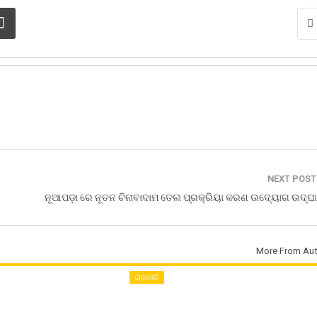
NEXT POS
ନୂଆପଡ଼ା ରେ ନୂତନ ଚିନାବାଦାମ ତେଲ ପ୍ରକ୍ରିୟା କରଣ ଉଦ୍ୟୋଗ ଉଦ୍ଘା
More From Aut
ରାଜନୀତି