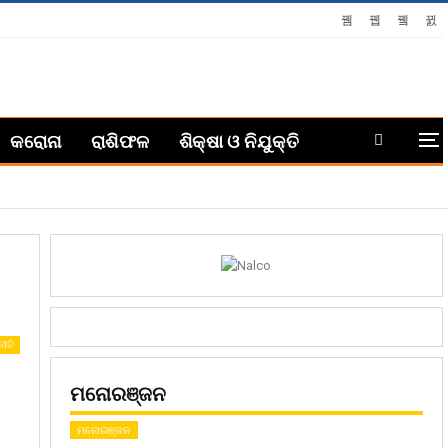
କରୋନା
ରାଶିଫଳ
ଶିକ୍ଷା ଓ ନିଯୁକ୍ତି
ନୀତି
ମନୋରଞ୍ଜନ
ମନୋରଞ୍ଜନ