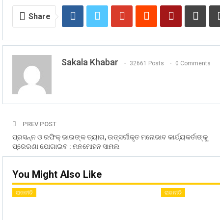
Share
Sakala Khabar
32661 Posts
0 Comments
PREV POST
ପ୍ରସନ୍ନ ଓ ରଫିକ୍ ଭାଇଙ୍କ ତ୍ୟାଗ, ଉତ୍ସର୍ଗୀକୃତ ମନୋଭାବ କାର୍ଯ୍ୟକର୍ତାଙ୍କୁ
ପ୍ରେରଣା ଯୋଗାଇବ : ମନମୋହନ ସାମଲ
You Might Also Like
ରାଜନୀତି
ରାଜନୀତି