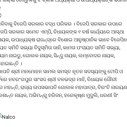
ନ
ି
ତୋଳିବାକୁ ବିଜେପି ସରକାର ବଦ୍ଧ ପରିକର । ବିଜେପି ସରକାର ଉପରେ
ିଜେପି ସରକାର ସମେତ ଏମ୍‌ପି, ବିଧାୟକଙ୍କ ୧ ବର୍ଷ କାର୍ଯ୍ୟରେ ଆସ୍ଥା
 ନାୟକ, ଉପାଧ୍ୟକ୍ଷ ରାଜନ୍ଦ୍ରେ ବିଶୋଇ ଆନୁଷ୍ଠାନିକ ଭାବେ ବିଜେପି
ମିତି ସଭ୍ୟା ବିଦୁସ୍ମିତା ଜାନି, କାମତା ପଂଚାୟତ ସମିତି ସଭ୍ୟା,
ି.ସତ୍ୟମ ନାଇଡୁ, ଗୋଲକ ନାୟକ, ସିନ୍ଦୁ ନାୟକ, ଲମ୍ବୋଦର ନାୟକ,
ହୋଇଛନ୍ତି ।
ୟ ସଭାପତି ଶ୍ରୀ ମନମୋହନ ସାମଲ ସମସ୍ତ ନୂତନ ସଦସ୍ୟଙ୍କୁ ଟୋପି ଓ
ବରେ ନବରଂଗପୁର ସାଂସଦ ଶ୍ରୀ ବଳଭଦ୍ର ମାଝି, ବିଧାୟକ ଗୌରୀ
ମୀର ମହାନ୍ତି, ରାଜ୍ୟ ଉପସଭାପତି ଗୋଲକ ମହାପାତ୍ର, ବିରଂଚି ନାରୟ
ପ୍ରଶାନ୍ତ ନାୟକ, ଅଭିମନ୍ରୁ ହରିଜନ, ହରେକୃଷ୍ଣ ମୁଦୁଲି, ଧରଣୀ ସିଂ