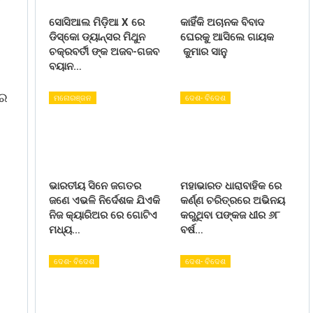
ସୋସିଆଲ ମିଡ଼ିଆ X ରେ
କାହିଁକି ଅଚାନକ ବିବାଦ
ଡିସ୍କୋ ଡ୍ୟାନ୍ସର ମିଥୁନ
ଘେରକୁ ଆସିଲେ ଗାୟକ
ଚକ୍ରବର୍ତୀ ଙ୍କ ଅଜବ-ଗଜବ
କୁମାର ସାନୁ
ବୟାନ…
ରେ
ମନୋରଞ୍ଜନ
ଦେଶ- ବିଦେଶ
ଭାରତୀୟ ସିନେ ଜଗତର
ମହାଭାରତ ଧାରାବାହିକ ରେ
ଜଣେ ଏଭଳି ନିର୍ଦେଶକ ଯିଏକି
କର୍ଣ୍ଣ ଚରିତ୍ରରେ ଅଭିନୟ
ଣ
ନିଜ କ୍ୟାରିଅର ରେ ଗୋଟିଏ
କରୁଥିବା ପଙ୍କଜ ଧୀର ୬୮
ମଧ୍ୟ…
ବର୍ଷ…
ଦେଶ- ବିଦେଶ
ଦେଶ- ବିଦେଶ