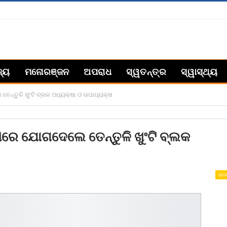
ଜ୍ୟ
ମନୋରଞ୍ଜନ
ଅପରାଧ
ସ୍ୱତନ୍ତ୍ର
ସ୍ୱାସ୍ଥ୍ୟ
 ତେନ୍ତୁଳି ଖୁଂଟି ବ୍ଲକ ଅଧ୍ୟକ୍ଷା ଓ ଉପାଧ୍ୟକ୍ଷ
େପିରେ ଯୋଗଦେଲେ ତେନ୍ତୁଳି ଖୁଂଟି ବ୍ଲକ
ରାଜ