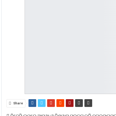
Share
 ବିଜେପି ଉପରେ ଆସ୍ଥା ଓ ବିଶ୍ୱାସ ପ୍ରକଟ କରି ନଗରଙ୍ଗପୁର 