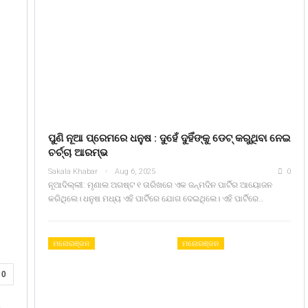
ପୁଣି ନୂଆ ପ୍ରେମରେ ଧନୁଷ : ଦୁହେଁ ଦୁହିଁଙ୍କୁ ଡେଟ୍ କରୁଥିବା ନେଇ
ଚର୍ଚ୍ଚା ଆରମ୍ଭ
Sakala Khabar
Aug 6, 2025
0
ନୂଆଦିଲ୍ଲୀ: ମୃଣାଲ ଅଗଷ୍ଟ ୧ ତାରିଖରେ ଏକ ଜନ୍ମଦିନ ପାର୍ଟିର ଆୟୋଜନ
କରିଥିଲେ। ଧନୁଷ ମଧ୍ୟ ଏହି ପାର୍ଟିରେ ଯୋଗ ଦେଇଥିଲେ। ଏହି ପାର୍ଟିରେ…
ମନୋରଞ୍ଜନ
ମନୋରଞ୍ଜନ
0
ତ