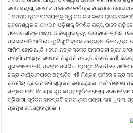
ସମିତି ସଭ୍ୟା, ସରପଂଚ ଓ ବିଜେଡି କର୍ମୀଙ୍କ ବିଜେପିରେ ଯୋଗଦା
 ସମସ୍ତ ନୂତନ ସଦସ୍ୟଙ୍କୁ ସ୍ୱାଗତ ଜଣାଇଲେ ରାଜ୍ୟ ସଭାପତ
ଭୁବନେଶ୍ୱର,ତା.୦୯/୦୬: ଓଡ଼ିଶାକୁ ବିକଶିତ ରାଜ୍ୟ ଭାବେ ଗଢ଼ି 
ଓଡ଼ିଶାବାସୀଙ୍କ ଆସ୍ଥା ଓ ବିଶ୍ୱାସ ବୃଦ୍ଧି ପାଇବାରେ ଲାଗିଛି । ବ
ପ୍ରକଟ କରି ଆଜି ତେନ୍ତୁଳିଖୁଂଟି ବ୍ଲକ ଅଧ୍ୟକ୍ଷା ନିଲେନ୍ଦ୍ରୀ
ସାମିଲ ହୋଇଛନ୍ତି । ସେମାନଙ୍କ ସମେତ ଅମଳାଭଟା ଗ୍ରାମପଂଚାୟତ ସ
ମଂଚାଗାଁ ପଂଚାୟତ ସରପଂଚ ତିରୁପତି ମହାନ୍ତି, ବିଜେଡି କର୍ମୀ, ଜ
ପୁରଷୋତମ ଜାନି, ପଦଲାମ ସଗରିଆ ପ୍ରମୁଖ ବିଜେପିରେ ସାମିଲ 
ରାଜ୍ୟ କାର୍ଯ୍ୟାଳୟରେ ଅନୁଷ୍ଠିତ ଏହି ମିଶ୍ରଣ ପର୍ବରେ ରାଜ୍
ଉତରୀୟ ପ୍ରଦାନ କରି ସ୍ୱାଗତ ଜଣାଇଥିଲେ । ଏହି ମିଶ୍ରଣ ପର୍
ଶଙ୍କର ମାଝି, ବିଧାୟକ ରୂପ ଭତ୍ରା ପୂର୍ବତନ ରାଜ୍ୟ ସଭାପତି ସ
ତ୍ରିପାଠୀ, ପୂର୍ବତନ ବାଚସ୍ପତି ରାମଚନ୍ଦ୍ର ପଣ୍ଡା, କାହ୍‌ୁ ଦାସ, 
ପ୍ରମୁଖ ଉପସ୍ଥିତ ଥିଲେ ।