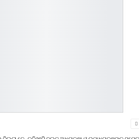
ଜିଲ୍ଲା ତେନ୍ତୁଳିଖୁଂଟି ବ୍ଲକ ଅଧ୍ୟକ୍ଷା ଓ ଉପାଧ୍ୟକ୍ଷଙ୍କ ସମେ