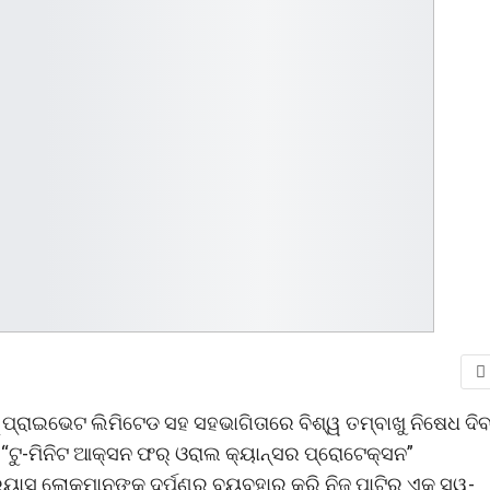
୍ ପ୍ରାଇଭେଟ ଲିମିଟେଡ ସହ ସହଭାଗିତାରେ ବିଶ୍ୱ ତମ୍ବାଖୁ ନିଷେଧ ଦି
ୁ-ମିନିଟ ଆକ୍ସନ ଫର୍ ଓରାଲ କ୍ୟାନ୍‌ସର ପ୍ରୋଟେକ୍ସନ”
ରୟାସ ଲୋକମାନଙ୍କୁ ଦର୍ପଣର ବ୍ୟବହାର କରି ନିଜ ପାଟିର ଏକ ସ୍ୱ-