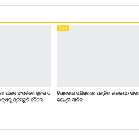
ରାଜ୍ୟ
୨୬ ପାଳନ ସଂପର୍କରେ ସୂଚନା ଓ
ବିଧାନସଭା ପରିସରରେ ପଣ୍ଡିତ ନୀଳକଣ୍ଠ ଦାସ
କ୍ଷରୁ ପ୍ରସ୍ତୁତି ବୈଠକ
ଜୟନ୍ତୀ ପାଳିତ