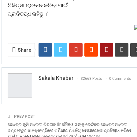
ଚିକିତ୍ସା ପ୍ରଦାନ କରିବା ପାଇଁ
ପ୍ରତିବଦ୍ଧ ରହିଛୁ ।”
Share
Sakala Khabar
32668 Posts
0 Comments
PREV POST
କେନ୍ଦ୍ର କୃଷି ମନ୍ତ୍ରୀ ଶିବରାଜ ସିଂ ଚୌହ୍ୱାନଙ୍କୁ ଭେଟିଲେ କେନ୍ଦ୍ରମନ୍ତ୍ରୀ :
ସମ୍ବଲପୁର ନୀଳଡୁଙ୍ଗୁରିରେ ଟର୍ମିନାଲ ମାର୍କେଟ୍ କମ୍ପଲେକ୍ସ ପ୍ରତିଷ୍ଠା କରିବା
ପାଇଁ ଅନୁରୋଧ କଲେ କେନ୍ଦ୍ରମନ୍ତ୍ରୀ ଧର୍ମେନ୍ଦ୍ର ପ୍ରଧାନ