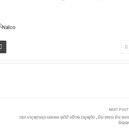
NEXT POS
ଆମ ବସ୍ ଷ୍ଟାଣ୍ଡ ନୋଡାଲ କମିଟି ବୈଠକ ଅନୁଷ୍ଠିତ , ନିଜ ଜୀବନ ନିଜ ହାତ
ଜିଲ୍ଲ