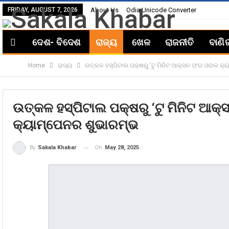
FRIDAY, AUGUST 7, 2026
About Us
Odia Unicode Converter
ଦେଶ- ବିଦେଶ
ରାଜ୍ୟ
ଖେଳ
ରାଜନୀତି
ବାଣି
Home
ରାଜ୍ୟ
ଉତ୍କଳ ହସ୍ପିଟାଲ ପକ୍ଷରୁ ‘ଟୁ ମିନିଟ ଆକ୍ସନ ଫର ଓରାଲ କ୍
ଉତ୍କଳ ହସ୍ପିଟାଲ ପକ୍ଷରୁ ‘ଟୁ ମିନିଟ ଆ
କ୍ୟାମ୍ପେନର ଶୁଭାରମ୍ଭ
On
May 28, 2025
By
Sakala Khabar