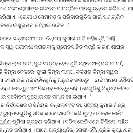
କାଉନ୍ସଲିଙ୍ଗ ଏବଂ କଥା କହିବା ଓ ଢୋକିବାରେ ସହଯୋଗ ଆଦି ସାମିଲ ରହ
ନାଏ ବରଂ ରୋଗୀଙ୍କ ଜୀବନର ସାମଗ୍ରିକ ମାନକୁ ଉନ୍ନତ କରିଥାଏ, ଯା
 କରିଥାଏ । ରୋଗୀ ଓ ସେମାନଙ୍କ ପରିବାରଗୁଡିକ ପାଇଁ ସାମଗ୍ରିକ
ତନତା ଓ ସୁଗମତା ରହିଥିବା ଉଚିତ ।”
କନ୍‌ସଲ୍‌ଟାଂଟ ଡା. ଚିନ୍ମୟ କୁମାର ପାଣି କହିଛନ୍ତି, “ଏହି
 ସ୍ୱ-ପରୀକ୍ଷା କରାଇବାକୁ ପ୍ରୋତ୍ସାହିତ କରୁଛି କାରଣ ଶୀଘ୍ର
୍ବା ଲାଲ ଦାଗ, ଦୁଇ ସପ୍ତାହ ହେବ ଶୁଖି ନଥିବା ଅଲ୍‌ସର ବା ଘା’,
ି କିମ୍ବା ବେକରେ ଫୁଲା କିମ୍ବା ଲମ୍ପ, କର୍କଷତା କିମ୍ବା ସ୍ୱର
ା ହେବା ଭଳି ପରିବର୍ତନଗୁଡିକୁ ଅନୁଭବ କରନ୍ତୁ । ଯଦି ଆପଣ କୌଣସ
ରହଣ କରନ୍ତୁ ଏବଂ ବିଳମ୍ବ କରନ୍ତୁ ନାହିଁ । ସେଗୁଡିକୁ ଚିହ୍ନଟ କରିବା
ତ୍ସାର ସର୍ବୋତମ ସୁଯୋଗ ସହ ସମାନ ହୋଇଥାଏ ।”
ର୍ଦ୍ଦେଶକ ଓ ସିନିୟର କନ୍‌ସଲ୍‌ଟାଂଟ ଡା. ସଞ୍ଜୟ କୁମାର ମିଶ୍ର
 ସହ ଟ୍ୟୁମରଗୁଡିକୁ ସଠିକ ଭାବେ ଟାର୍ଗେଟ କରି ମୁଣ୍ଡ ଓ ବେକ କର୍କଟ
ର୍ଣ୍ଣ ଭୂମିକା ଗ୍ରହଣ କରିଥାଏ । ସଠିକ ରେଡିଏଶନ ଚିକିତ୍ସା ସହିତ
ଉନ୍ନତ କରିଥାଏ । ଆମେ ଅତ୍ୟାଧୁନିକ, ରୋଗୀ-କୈନ୍ଦ୍ରିକ କ୍ୟାନ୍‌ସର