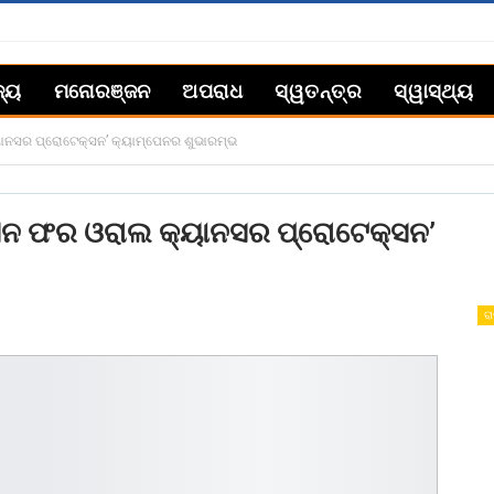
ଜ୍ୟ
ମନୋରଞ୍ଜନ
ଅପରାଧ
ସ୍ୱତନ୍ତ୍ର
ସ୍ୱାସ୍ଥ୍ୟ
ୟାନସର ପ୍ରୋଟେକ୍ସନ’ କ୍ୟାମ୍ପେନର ଶୁଭାରମ୍ଭ
କ୍ସନ ଫର ଓରାଲ କ୍ୟାନସର ପ୍ରୋଟେକ୍ସନ’
ରା