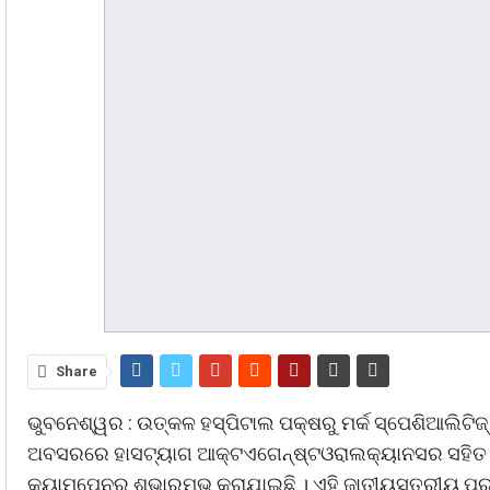
Share
ଭୁବନେଶ୍ୱର : ଉତ୍କଳ ହସ୍ପିଟାଲ ପକ୍ଷରୁ ମର୍କ ସ୍ପେଶିଆଲିଟିଜ
ଅବସରରେ ହାସଟ୍ୟାଗ ଆକ୍ଟଏଗେନ୍‌ଷ୍ଟଓରାଲକ୍ୟାନସର ସହିତ “ଟ
କ୍ୟାମ୍ପେନର ଶୁଭାରମ୍ଭ କରାଯାଇଛି । ଏହି ଜାତୀୟସ୍ତରୀୟ ପ୍