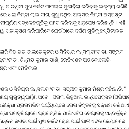
ଧି ପାଉଥିବା ମୁଖ କର୍କଟ ମାମଲାର ମୁକାବିଲା କରିବାକୁ ଲକ୍ଷ୍ୟ ରଖିଛି 
 ଧଳା କିମ୍ବା ଲାଲ ଦାଗ, ଶୁଖୁ ନଥିବା ଅଲ୍‌ସର କିମ୍ବା ଅସ୍ପଷ୍ଟ
ୀପୂର୍ଣ୍ଣ ସଙ୍କେତଗୁଡିକୁ ଯାଂଚ କରିବାକୁ ଅନୁରୋଧ କରିଛନ୍ତି । ଏହି
ୱ-ପରୀକ୍ଷଣ କରିପାରିବେ ଯେଉଁଠାରେ ଦର୍ପଣ ଗୁଡିକୁ ହସ୍ପିଟାଲର
 ବିଭାଗର ଡାଇରେକ୍ଟର ଓ ସିନିୟର କନ୍‌ସଲ୍‌ଟାଂଟ ଡା. ସଞ୍ଜୀବ
୍‌ଟାଂଟ ଡା. ଚିନ୍ମୟ କୁମାର ପାଣି, ରେଡିଏଶନ ଅଙ୍କୋଲୋଜି-
ିଶ୍ର ଏବଂ ମେଡିକାଲ
 ସିନିୟର କନ୍‌ସଲ୍‌ଟାଂଟ ଡା. ସଞ୍ଜୀବ କୁମାର ମିଶ୍ର କହିଛନ୍ତି, “
୍ଣ୍ଣୟ ଗୁରୁତ୍ୱପୂର୍ଣ୍ଣ ଅଟେ । ଓରାଲ ଭିଜୁଆଲ ଇନ୍ସପେକ୍ସନ (ଓଭିଆ
ୀକ୍ଷା ପ୍ରାରମ୍ଭିକ ପର୍ଯ୍ୟାୟରେ ରୋଗ ଚିହ୍ନଟକୁ ସକ୍ଷମ କରିଥାଏ
ସା ପ୍ରକ୍ରିୟାରେ ପ୍ରାରମ୍ଭିକ ପାଲିଏଟିଭ କେୟାରକୁ ଅନ୍ତର୍ଭୁକ୍ତ
 ଉନ୍ନତ କରିବା ପାଇଁ ମୁଖ କର୍କଟ ରୋଗ ପାଇଁ ପାଲିଏଟିଭ କେୟାରରେ