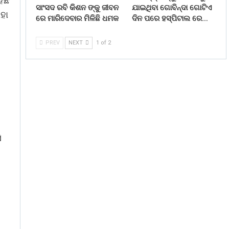
ିଛି
ସାଂସଦ ରବି କିଶନ ଙ୍କୁ ଜୀବନ
ଯାଇଥିବା ଗୋବିନ୍ଦା ଗୋଟିଏ
ହା
ରେ ମାରିଦେବାର ମିଳିଛି ଧମକ
ଦିନ ପରେ ହସ୍ପିଟାଲ ରେ…
PREV
NEXT
1 of 2
ି