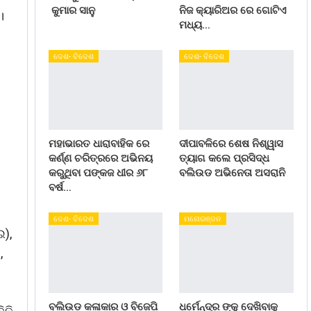
କୁମାର ସାନୁ
ନିଜ କ୍ୟାରିଅର ରେ ଗୋଟିଏ
।
ମଧ୍ୟ…
ଦେଶ- ବିଦେଶ
ଦେଶ- ବିଦେଶ
ମହାଭାରତ ଧାରାବାହିକ ରେ
ଦୀପାବଳିରେ ଶେଷ ନିଶ୍ୱାସ
କର୍ଣ୍ଣ ଚରିତ୍ରରେ ଅଭିନୟ
ତ୍ୟାଗ କଲେ ପ୍ରସିଦ୍ଧ
କରୁଥିବା ପଙ୍କଜ ଧୀର ୬୮
ବଲିଉଡ ଅଭିନେତା ଅସରାନି
ବର୍ଷ…
ଦେଶ- ବିଦେଶ
ମନୋରଞ୍ଜନ
ଇ),
,
ବଲିଉଡ କଳାକାର ଓ ବିଜେପି
ଧର୍ମେନ୍ଦ୍ର ଙ୍କୁ ଦେଖିବାକୁ