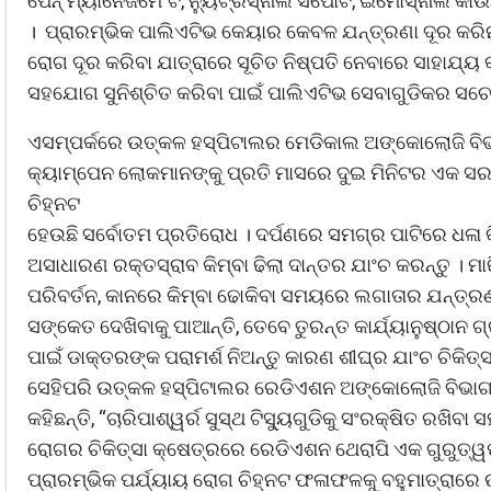
ପେନ୍ ମ୍ୟାନେଜମେଂଟ, ନ୍ୟୁଟ୍ରିସ୍‌ନାଲ ସପୋର୍ଟ, ଇମୋସ୍‌ନାଲ 
। ପ୍ରାରମ୍ଭିକ ପାଲିଏଟିଭ କେୟାର କେବଳ ଯନ୍ତ୍ରଣା ଦୂର କରି
ରୋଗ ଦୂର କରିବା ଯାତ୍ରାରେ ସୂଚିତ ନିଷ୍ପତି ନେବାରେ ସାହାଯ୍ୟ
ସହଯୋଗ ସୁନିଶ୍ଚିତ କରିବା ପାଇଁ ପାଲିଏଟିଭ ସେବାଗୁଡିକର ସଚେ
ଏସମ୍ପର୍କରେ ଉତ୍କଳ ହସ୍ପିଟାଲର ମେଡିକାଲ ଅଙ୍କୋଲୋଜି ବିଭାଗର 
କ୍ୟାମ୍ପେନ ଲୋକମାନଙ୍କୁ ପ୍ରତି ମାସରେ ଦୁଇ ମିନିଟର ଏକ ସରଳ
ଚିହ୍ନଟ
ହେଉଛି ସର୍ବୋତମ ପ୍ରତିରୋଧ । ଦର୍ପଣରେ ସମଗ୍ର ପାଟିରେ ଧଳା କିମ
ଅସାଧାରଣ ରକ୍ତସ୍ରାବ କିମ୍ବା ଢିଲା ଦାନ୍ତର ଯାଂଚ କରନ୍ତୁ । ମାଢ
ପରିବର୍ତନ, କାନରେ କିମ୍ବା ଢୋକିବା ସମୟରେ ଲଗାତାର ଯନ୍ତ୍ରଣ
ସଙ୍କେତ ଦେଖିବାକୁ ପାଆନ୍ତି, ତେବେ ତୁରନ୍ତ କାର୍ଯ୍ୟାନୁଷ୍ଠାନ ଗ୍
ପାଇଁ ଡାକ୍ତରଙ୍କ ପରାମର୍ଶ ନିଅନ୍ତୁ କାରଣ ଶୀଘ୍ର ଯାଂଚ ଚିକି
ସେହିପରି ଉତ୍କଳ ହସ୍ପିଟାଲର ରେଡିଏଶନ ଅଙ୍କୋଲୋଜି ବିଭାଗର ନି
କହିଛନ୍ତି, “ଚାରିପାଶ୍ୱର୍ର ସୁସ୍ଥ ଟିସ୍ୟୁଗୁଡିକୁ ସଂରକ୍ଷିତ ରଖିବା
ରୋଗର ଚିକିତ୍ସା କ୍ଷେତ୍ରରେ ରେଡିଏଶନ ଥେରାପି ଏକ ଗୁରୁତ୍ୱପୂ
ପ୍ରାରମ୍ଭିକ ପର୍ଯ୍ୟାୟ ରୋଗ ଚିହ୍ନଟ ଫଳାଫଳକୁ ବହୁମାତ୍ରାରେ 