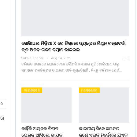
ସୋସିଆଲ ମିଡ଼ିଆ X ରେ ଡିସ୍କୋ ଡ୍ୟାନ୍ସର ମିଥୁନ ଚକ୍ରବର୍ତୀ
ଙ୍କ ଅଜବ-ଗଜବ ବୟାନ ଭାଇରଲ
Sakala Khabar
Aug 14, 2025
0
ବଲିଉଡ ଜଗତରେ ଯେତେବେଳେ କୌଣସି କଳାକାର ମୁହଁ ଖୋଲିଥାଏ, ତାକୁ
ସମସ୍ତେ ଚଳଚିତ୍ରର ଡାଇଲଗ ଭାବି ଶୁଣନ୍ତିନାହିଁ , କିନ୍ତୁ ବର୍ତମାନ ଯେଉଁ…
ମନୋରଞ୍ଜନ
ମନୋରଞ୍ଜନ
0
ବସ
କାହିଁକି ଅଚାନକ ବିବାଦ
ଭାରତୀୟ ସିନେ ଜଗତର
ଘେରକୁ ଆସିଲେ ଗାୟକ
ଜଣେ ଏଭଳି ନିର୍ଦେଶକ ଯିଏକି