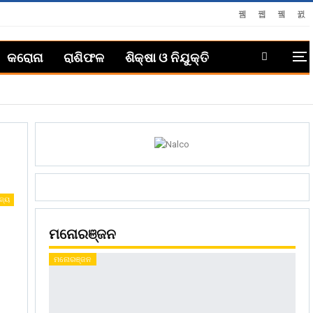
କରୋନା
ରାଶିଫଳ
ଶିକ୍ଷା ଓ ନିଯୁକ୍ତି
ଜ୍ୟ
ମନୋରଞ୍ଜନ
ମନୋରଞ୍ଜନ