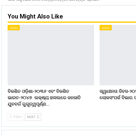
You Might Also Like
ରାଜ୍ୟ
ରାଜ୍ୟ
ବିକଶିତ ଓଡ଼ିଶା-୨୦୩୬ ଏବଂ ବିକଶିତ
ସ୍ୱାଧୀନତା ଦିବସ-୨୦
ଭାରତ-୨୦୪୭ ଲକ୍ଷ୍ୟ ହାସଲରେ ଜନଜାତି
ଲୋକସଂପର୍କ ବିଭାଗ ପ
ଯୁବବର୍ଗ ଗୁରୁତ୍ୱପୂର୍ଣ୍ଣ…
PREV
NEXT