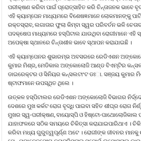
ପରୀକ୍ଷଣ କରିବା ପାଇଁ ପ୍ରୋତ୍ସାହିତ କରି ଚିନ୍ତାଜନକ ଭାବେ ବୃଦ୍
ଏହି କ୍ୟାମ୍ପେନ ମାଧ୍ୟମରେ ବିଶେଷଜ୍ଞମାନେ ଲୋକମାନଙ୍କୁ ପାଟିରେ
ରକ୍ତସ୍ରାବ, ଲଗାତାର ଫୁଲା କିମ୍ବା ସ୍ୱର ପରିବର୍ତନ ଭଳି ଚେତାବନ
ପଦକ୍ଷେପ ମାଧ୍ୟମରେ ହସ୍ପିଟାଲ ଯାଉଥିବା ରୋଗୀମାନେ ଏହି ସ୍
ଅପେକ୍ଷା ସ୍ଥାନରେ ଚିନ୍ତାଶୀଳ ଭାବେ ସ୍ଥାପନ କରାଯାଇଛି ।
ଏହି କ୍ୟାମ୍ପେନର ଶୁଭାରମ୍ଭ ଅବସରରେ ରେଡିଏଶନ ଅଙ୍କୋଲୋଜି
କୁମାର ମିଶ୍ର, ମେଡିକାଲ ଅଙ୍କୋଲୋଜି ଆଣ୍ଡ ବିଏମ୍‌ଟିର କନ୍‌ସଲ
ଡାଇରେକ୍ଟର ଓ ସିନିୟର କନ୍‌ସଲଟାଂଟ ଡଃା. ସଞ୍ଜୟ କୁମାର ମ
ଷ୍ଟାଫମାନେ ଉପସ୍ଥିତ ଥିଲେ ।
ଉତ୍କଳ ହସ୍ପିଟାଲର ରେଡିଏଶନ ଅଙ୍କୋଲୋଜି ବିଭାଗର ନିର୍ଦ୍ଦେଶକ ଓ
ଦେଶରେ ମୁଖ କର୍କଟ ରୋଗ ବୃଦ୍ଧି ପାଇବା ସହିତ ଶୀଘ୍ର ରୋଗ ନିର
ମୁଖର ସ୍ୱ-ପରୀକ୍ଷଣ, ବାୟୋସ୍ପି ଓ ହିଷ୍ଟୋ-ପାଥୋଲୋଜିକାଲ ପର
ଯାହାଫଳରେ ସଠିକ ସମୟରେ ଚିକିତ୍ସା କରାଯାଇପାରିଥାଏ । ଚିକିତ୍
କରିବା ମଧ୍ୟ ଗୁରୁତ୍ୱପୂର୍ଣ୍ଣ ଅଟେ । ରୋଗୀଙ୍କ ଜୀବନର ମାନକୁ