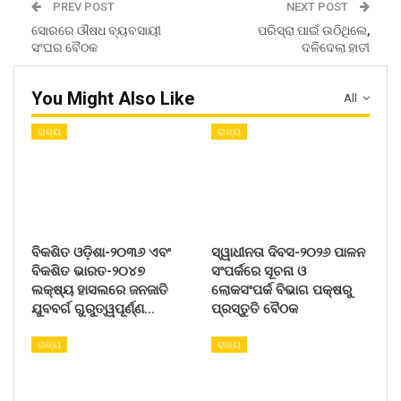
PREV POST
NEXT POST
ସୋରରେ ଔଷଧ ବ୍ୟବସାୟୀ
ପରିସ୍ରା ପାଇଁ ଉଠିଥିଲେ,
ସଂଘର ବୈଠକ
ଦଳିଦେଲା ହାତୀ
You Might Also Like
All
ରାଜ୍ୟ
ରାଜ୍ୟ
ବିକଶିତ ଓଡ଼ିଶା-୨୦୩୬ ଏବଂ
ସ୍ୱାଧୀନତା ଦିବସ-୨୦୨୬ ପାଳନ
ବିକଶିତ ଭାରତ-୨୦୪୭
ସଂପର୍କରେ ସୂଚନା ଓ
ଲକ୍ଷ୍ୟ ହାସଲରେ ଜନଜାତି
ଲୋକସଂପର୍କ ବିଭାଗ ପକ୍ଷରୁ
ଯୁବବର୍ଗ ଗୁରୁତ୍ୱପୂର୍ଣ୍ଣ…
ପ୍ରସ୍ତୁତି ବୈଠକ
ରାଜ୍ୟ
ରାଜ୍ୟ