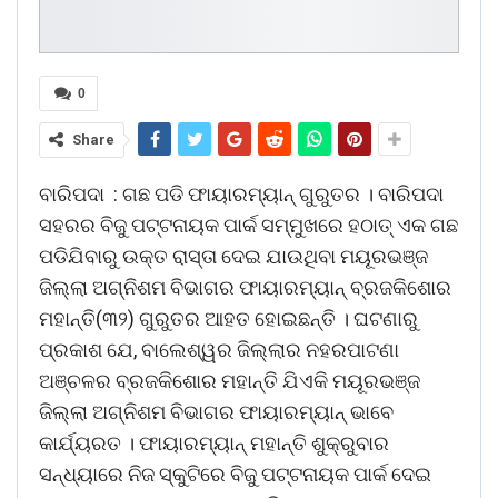
0
Share
ବାରିପଦା : ଗଛ ପଡି ଫାୟାରମ୍ୟାନ୍ ଗୁରୁତର । ବାରିପଦା
ସହରର ବିଜୁ ପଟ୍ଟନାୟକ ପାର୍କ ସମ୍ମୁଖରେ ହଠାତ୍ ଏକ ଗଛ
ପଡିଯିବାରୁ ଉକ୍ତ ରାସ୍ତା ଦେଇ ଯାଉଥିବା ମୟୂରଭଞ୍ଜ
ଜିଲ୍ଲା ଅଗ୍ନିଶମ ବିଭାଗର ଫାୟାରମ୍ୟାନ୍ ବ୍ରଜକିଶୋର
ମହାନ୍ତି(୩୨) ଗୁରୁତର ଆହତ ହୋଇଛନ୍ତି । ଘଟଣାରୁ
ପ୍ରକାଶ ଯେ, ବାଲେଶ୍ୱର ଜିଲ୍ଲାର ନହରପାଟଣା
ଅଞ୍ଚଳର ବ୍ରଜକିଶୋର ମହାନ୍ତି ଯିଏକି ମୟୂରଭଞ୍ଜ
ଜିଲ୍ଲା ଅଗ୍ନିଶମ ବିଭାଗର ଫାୟାରମ୍ୟାନ୍ ଭାବେ
କାର୍ଯ୍ୟରତ । ଫାୟାରମ୍ୟାନ୍ ମହାନ୍ତି ଶୁକ୍ରୁବାର
ସନ୍ଧ୍ୟାରେ ନିଜ ସ୍କୁଟିରେ ବିଜୁ ପଟ୍ଟନାୟକ ପାର୍କ ଦେଇ