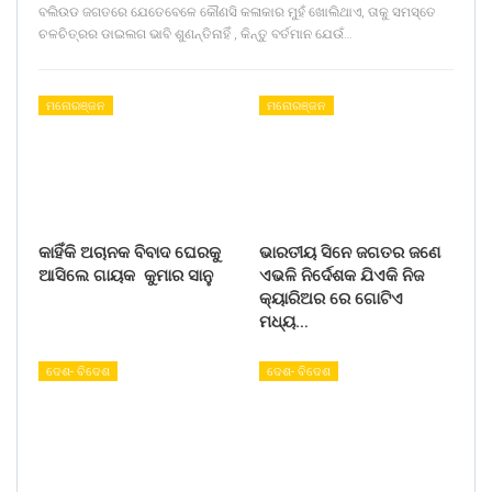
ବଲିଉଡ ଜଗତରେ ଯେତେବେଳେ କୌଣସି କଳାକାର ମୁହଁ ଖୋଲିଥାଏ, ତାକୁ ସମସ୍ତେ
ଚଳଚିତ୍ରର ଡାଇଲଗ ଭାବି ଶୁଣନ୍ତିନାହିଁ , କିନ୍ତୁ ବର୍ତମାନ ଯେଉଁ…
ମନୋରଞ୍ଜନ
ମନୋରଞ୍ଜନ
କାହିଁକି ଅଚାନକ ବିବାଦ ଘେରକୁ
ଭାରତୀୟ ସିନେ ଜଗତର ଜଣେ
ଆସିଲେ ଗାୟକ କୁମାର ସାନୁ
ଏଭଳି ନିର୍ଦେଶକ ଯିଏକି ନିଜ
କ୍ୟାରିଅର ରେ ଗୋଟିଏ
ମଧ୍ୟ…
ଦେଶ- ବିଦେଶ
ଦେଶ- ବିଦେଶ