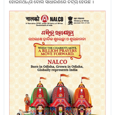
ହୋଇନଥାନ୍ତା ବୋଲି ସାଧାରଣରେ ଚର୍ଚ୍ଚା ହେଉଛି ।