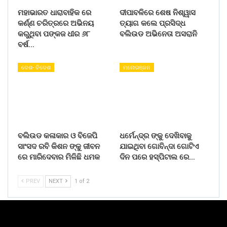
ମହାଭାରତ ଧାରାବାହିକ ରେ
ଦୀପାବଳିରେ ଶେଷ ନିଶ୍ୱାସ
କର୍ଣ୍ଣ ଚରିତ୍ରରେ ଅଭିନୟ
ତ୍ୟାଗ କଲେ ପ୍ରସିଦ୍ଧ
କରୁଥିବା ପଙ୍କଜ ଧୀର ୬୮
ବଲିଉଡ ଅଭିନେତା ଅସରାନି
ବର୍ଷ…
ଦେଶ- ବିଦେଶ
ମନୋରଞ୍ଜନ
ବଲିଉଡ କଳାକାର ଓ ବିଜେପି
ଧର୍ମେନ୍ଦ୍ର ଙ୍କୁ ଦେଖିବାକୁ
ସାଂସଦ ରବି କିଶନ ଙ୍କୁ ଜୀବନ
ଯାଇଥିବା ଗୋବିନ୍ଦା ଗୋଟିଏ
ରେ ମାରିଦେବାର ମିଳିଛି ଧମକ
ଦିନ ପରେ ହସ୍ପିଟାଲ ରେ…
PREV
NEXT
1 of 2