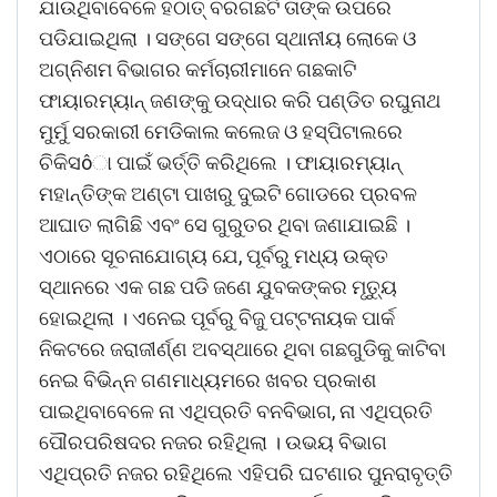
ଯାଉଥିବାବେଳେ ହଠାତ୍ ବରଗଛଟି ତାଙ୍କ ଉପରେ
ପଡିଯାଇଥିଲା । ସଙ୍ଗେ ସଙ୍ଗେ ସ୍ଥାନୀୟ ଲୋକେ ଓ
ଅଗ୍ନିଶମ ବିଭାଗର କର୍ମଚାରୀମାନେ ଗଛକାଟି
ଫାୟାରମ୍ୟାନ୍ ଜଣଙ୍କୁ ଉଦ୍ଧାର କରି ପଣ୍ଡିତ ରଘୁନାଥ
ମୁର୍ମୁ ସରକାରୀ ମେଡିକାଲ କଲେଜ ଓ ହସ୍ପିଟାଲରେ
ଚିକିସôା ପାଇଁ ଭର୍ତ୍ତି କରିଥିଲେ । ଫାୟାରମ୍ୟାନ୍
ମହାନ୍ତିଙ୍କ ଅଣ୍ଟା ପାଖରୁ ଦୁଇଟି ଗୋଡରେ ପ୍ରବଳ
ଆଘାତ ଲାଗିଛି ଏବଂ ସେ ଗୁରୁତର ଥିବା ଜଣାଯାଇଛି ।
ଏଠାରେ ସୂଚନାଯୋଗ୍ୟ ଯେ, ପୂର୍ବରୁ ମଧ୍ୟ ଉକ୍ତ
ସ୍ଥାନରେ ଏକ ଗଛ ପଡି ଜଣେ ଯୁବକଙ୍କର ମୃତୁ୍ୟ
ହୋଇଥିଲା । ଏନେଇ ପୂର୍ବରୁ ବିଜୁ ପଟ୍ଟନାୟକ ପାର୍କ
ନିକଟରେ ଜରାଜୀର୍ଣ୍ଣ ଅବସ୍ଥାରେ ଥିବା ଗଛଗୁଡିକୁ କାଟିବା
ନେଇ ବିଭିନ୍ନ ଗଣମାଧ୍ୟମରେ ଖବର ପ୍ରକାଶ
ପାଇଥିବାବେଳେ ନା ଏଥିପ୍ରତି ବନବିଭାଗ, ନା ଏଥିପ୍ରତି
ପୌରପରିଷଦର ନଜର ରହିଥିଲା । ଉଭୟ ବିଭାଗ
ଏଥିପ୍ରତି ନଜର ରହିଥିଲେ ଏହିପରି ଘଟଣାର ପୁନରାବୃତ୍ତି