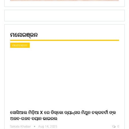
ମନୋରଞ୍ଜନ
ମନୋରଞ୍ଜନ
ସୋସିଆଲ ମିଡ଼ିଆ X ରେ ଡିସ୍କୋ ଡ୍ୟାନ୍ସର ମିଥୁନ ଚକ୍ରବର୍ତୀ ଙ୍କ
ଅଜବ-ଗଜବ ବୟାନ ଭାଇରଲ
Sakala Khabar
Aug 14, 2025
0