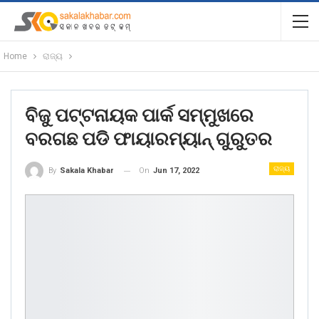
Home
ରାଜ୍ୟ
ବିଜୁ ପଟ୍ଟନାୟକ ପାର୍କ ସମ୍ମୁଖରେ
ବରଗଛ ପଡି ଫାୟାରମ୍ୟାନ୍ ଗୁରୁତର
ରାଜ୍ୟ
On
Jun 17, 2022
By
Sakala Khabar