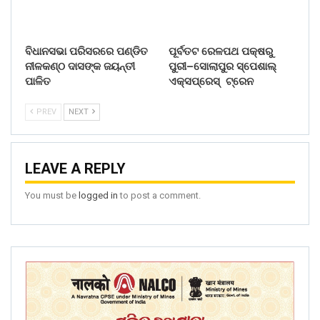
ବିଧାନସଭା ପରିସରରେ ପଣ୍ଡିତ
ପୂର୍ବତଟ ରେଳପଥ ପକ୍ଷରୁ
ନୀଳକଣ୍ଠ ଦାସଙ୍କ ଜୟନ୍ତୀ
ପୁରୀ–ସୋଲାପୁର ସ୍ପେଶାଲ୍
ପାଳିତ
ଏକ୍ସପ୍ରେସ୍ ଟ୍ରେନ
PREV
NEXT
LEAVE A REPLY
You must be
logged in
to post a comment.