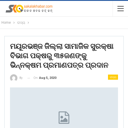
Home
ରାଜ୍ୟ
ମୟୂରଭଞ୍ଜ ଜିଲ୍ଲା ସାମାଜିକ ସୁରକ୍ଷା
ବିଭାଗ ପକ୍ଷରୁ ୩୫ଜଣଙ୍କୁ
ଭିନ୍ନକ୍ଷମ ପ୍ରମାଣପତ୍ର ପ୍ରଦାନ
ରାଜ୍ୟ
On
Aug 5, 2020
By