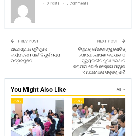
0 Posts
0 Comments
PREV POST
NEXT POST
ଅଯୋଧ୍ୟାର ଭୂମିପୂଜନ
ବିଦୁ୍ୟତ୍ କର୍ମଚାରୀଙ୍କୁ କୋଭିଡ୍
କାର୍ଯ୍ୟକ୍ରମ ପାଇଁ ନିୟୁର୍କ ମଧ୍ୟ
ଯୋଦ୍ଧା ଘୋଷଣା କରାଯାଉ ଓ
ଉତ୍ସବମୁଖର
ମୃତୁ୍ୟକାଳୀନ ପୁନଃ ଥଇଥାନ
କରାଯାଉ ବୋଲି ନେସ୍କୋ ପାୱାର
ଏମ୍ପ୍ଲୋଇଜ ପକ୍ଷରୁ ଦାବି
You Might Also Like
All
ରାଜ୍ୟ
ରାଜ୍ୟ