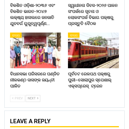
ବିକଶିତ ଓଡ଼ିଶା-୨୦୩୬ ଏବଂ
ସ୍ୱାଧୀନତା ଦିବସ-୨୦୨୬ ପାଳନ
ବିକଶିତ ଭାରତ-୨୦୪୭
ସଂପର୍କରେ ସୂଚନା ଓ
ଲକ୍ଷ୍ୟ ହାସଲରେ ଜନଜାତି
ଲୋକସଂପର୍କ ବିଭାଗ ପକ୍ଷରୁ
ଯୁବବର୍ଗ ଗୁରୁତ୍ୱପୂର୍ଣ୍ଣ…
ପ୍ରସ୍ତୁତି ବୈଠକ
ରାଜ୍ୟ
ରାଜ୍ୟ
ବିଧାନସଭା ପରିସରରେ ପଣ୍ଡିତ
ପୂର୍ବତଟ ରେଳପଥ ପକ୍ଷରୁ
ନୀଳକଣ୍ଠ ଦାସଙ୍କ ଜୟନ୍ତୀ
ପୁରୀ–ସୋଲାପୁର ସ୍ପେଶାଲ୍
ପାଳିତ
ଏକ୍ସପ୍ରେସ୍ ଟ୍ରେନ
PREV
NEXT
LEAVE A REPLY