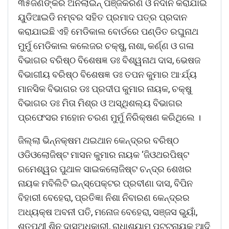
୩୫ଜଣଙ୍କର ଅନଲାଇନ୍ ପଞ୍ଜିକରଣ ଓ ନିଦାନ କରାଯାଇ
ୟୁଡିଆଇଡି ନମ୍ବର ସହିତ ପ୍ରମାଦ ପତ୍ର ପ୍ରଦାନ
କରାଯାଇଛି ଏହି ମେଡିକାଲ ବୋର୍ଡରେ ପଣ୍ଡିତ ରଘୁନାଥ
ମୁର୍ମୁ ମେଡିକାଲ କଲେଜର ଚକ୍ଷୁ, ନାଶା, କର୍ଣ୍ଣ ଓ ଗଳା
ବିଭାଗର ବରିଷ୍ଠ ବିଶେଷଜ୍ଞ ଡଃ ବିଶ୍ୱନାଥ ଦାସ, ଭେଷଜ
ବିଭାଗୀୟ ବରିଷ୍ଠ ବିଶେଷଜ୍ଞ ଡଃ ତପନ କୁମାର ଆ·ର୍ଯ୍ୟ
ମାନସିକ ବିଭାଗର ଡଃ ପ୍ରଦୀପ କୁମାର ନାୟକ, ଚକ୍ଷୁ
ବିଭାଗର ଡଃ ମିତା ମିଶ୍ର ଓ ଅସ୍ଥିଶଲ୍ୟ ବିଭାଗର
ପ୍ରଫେସର ମହୋନ ଚରଣ ମୁର୍ମୁ ନିରିକ୍ଷଣ କରିଥିଲେ ।
ଜିଲ୍ଲା ଭିନ୍ନକ୍ଷମ ଥଇଥାନ କେନ୍ଦ୍ରର ବରିଷ୍ଠ
ଓଡିଓଲୋଜିଷ୍ଟ ମାସନ କୁମାର ନାୟକ ‘ଜିଓଥରପିଷ୍ଟ
ରମେଶ୍ୱର ପୁଥାଳ ସାଇକଲୋଜିଷ୍ଟ ଚନ୍ଦ୍ର ଶେଖର
ନାୟକ ମବିଲିଟି ଇନ୍ସ୍ପେକ୍ଟର ପ୍ରବୀଣା ଦାସ, ବିପିନ
ବିହାରୀ ବେହେରା, ପ୍ରତିଜ୍ଞା ନିଶା ନିବାରଣ କେନ୍ଦ୍ରର
ଅଧ୍ୟକ୍ଷ ଅବନୀ ପତି, ମନୋଜ ବେହେରା, ସଞ୍ଜସ ଭୁୟାଁ,
ଶତପଥୀ ଶିନୁ ଦାସଅଧିକାରୀ, ରାଧାଶ୍ୟାମ ପଟ୍ଟନାୟକ ଆଦି