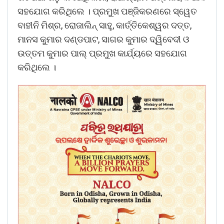
ସହଯୋଗ କରିଥିଲେ । ପ୍ରମୁଖ ପଞ୍ଜିକରଣରେ ସ୍ୱେତ
ବାହୀନି ମିଶ୍ର, ରୋଜାଲିନ୍ ସାହୁ, କାର୍ତ୍ତିକେଶ୍ୱର ଦତ୍ତ,
ମାନସ କୁମାର ଦଣ୍ଡପାଟ, ସାଗର କୁମାର ଦ୍ୱିବେଦୀ ଓ
ଉତ୍ତମ କୁମାର ପାଲ୍ ପ୍ରମୁଖ କାର୍ଯ୍ୟରେ ସହଯୋଗ
କରିଥିଲେ ।