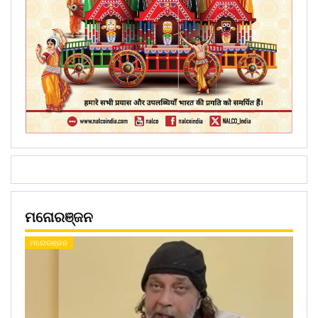
ମନୋରଞ୍ଜନ
ମନୋରଞ୍ଜନ