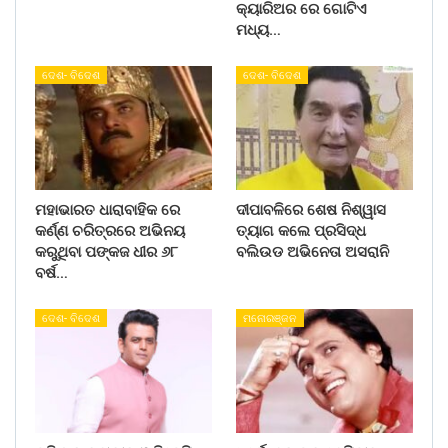
କ୍ୟାରିଅର ରେ ଗୋଟିଏ
ମଧ୍ୟ…
ଦେଶ- ବିଦେଶ
ଦେଶ- ବିଦେଶ
ମହାଭାରତ ଧାରାବାହିକ ରେ
ଦୀପାବଳିରେ ଶେଷ ନିଶ୍ୱାସ
କର୍ଣ୍ଣ ଚରିତ୍ରରେ ଅଭିନୟ
ତ୍ୟାଗ କଲେ ପ୍ରସିଦ୍ଧ
କରୁଥିବା ପଙ୍କଜ ଧୀର ୬୮
ବଲିଉଡ ଅଭିନେତା ଅସରାନି
ବର୍ଷ…
ଦେଶ- ବିଦେଶ
ମନୋରଞ୍ଜନ