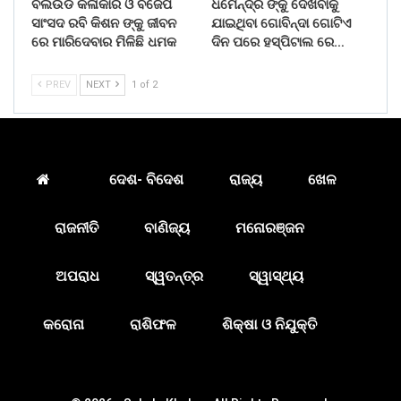
ବଲିଉଡ କଳାକାର ଓ ବିଜେପି
ଧର୍ମେନ୍ଦ୍ର ଙ୍କୁ ଦେଖିବାକୁ
ସାଂସଦ ରବି କିଶନ ଙ୍କୁ ଜୀବନ
ଯାଇଥିବା ଗୋବିନ୍ଦା ଗୋଟିଏ
ରେ ମାରିଦେବାର ମିଳିଛି ଧମକ
ଦିନ ପରେ ହସ୍ପିଟାଲ ରେ…
PREV
NEXT
1 of 2
ଦେଶ- ବିଦେଶ
ରାଜ୍ୟ
ଖେଳ
ରାଜନୀତି
ବାଣିଜ୍ୟ
ମନୋରଞ୍ଜନ
ଅପରାଧ
ସ୍ୱତନ୍ତ୍ର
ସ୍ୱାସ୍ଥ୍ୟ
କରୋନା
ରାଶିଫଳ
ଶିକ୍ଷା ଓ ନିଯୁକ୍ତି