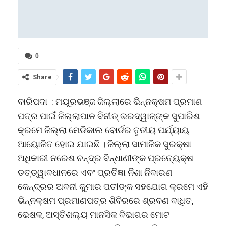
0
Share
ବାରିପଦା : ମୟୂରଭଞ୍ଜ ଜିଲ୍ଲାରେ ଭିିନ୍ନକ୍ଷମ ପ୍ରମାଣ
ପତ୍ର ପାଇଁ ଜିଲ୍ଲାପାଳ ବିନୀତ୍ ଭରଦ୍ୱାଜ୍ଙ୍କ ସୁପାରିଶ
କ୍ରମେ ଜିଲ୍ଲା ମେଡିକାଲ ବୋର୍ଡର ତୃତୀୟ ପର୍ଯ୍ୟାୟ
ଆୟୋଜିତ ହୋଇ ଯାଇଛି । ଜିଲ୍ଲା ସାମାଜିକ ସୁରକ୍ଷା
ଅଧିକାରୀ ନରେଶ ଚନ୍ଦ୍ର ବିନ୍ଧାଣୀଙ୍କ ପ୍ରତ୍ୟେକ୍ଷ
ତତ୍ତ୍ୱାବଧାନରେ ଏବଂ ପ୍ରତିଜ୍ଞା ନିଶା ନିବାରଣ
କେନ୍ଦ୍ରର ଅବନୀ କୁମାର ପତୀଙ୍କ ସହଯୋଗ କ୍ରମେ ଏହି
ଭିନ୍ନକ୍ଷମ ପ୍ରମାଣପତ୍ର ଶିବିରରେ ଶ୍ରବଣ ବାଧିତ,
ଭେଷକ, ଅସ୍ତିଶଲ୍ୟ ମାନସିକ ବିଭାଗର ମୋଟ