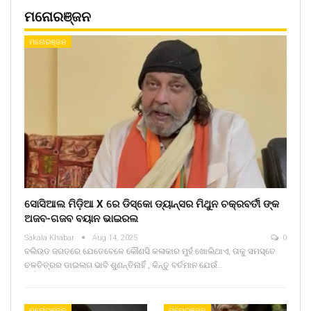
ମନୋରଞ୍ଜନ
ମନୋରଞ୍ଜନ
ସୋସିଆଲ ମିଡ଼ିଆ X ରେ ଡିସ୍କୋ ଡ୍ୟାନ୍ସର ମିଥୁନ ଚକ୍ରବର୍ତୀ ଙ୍କ
ଅଜବ-ଗଜବ ବୟାନ ଭାଇରଲ
Sakala Khabar
Aug 14, 2025
0
ବଲିଉଡ ଜଗତରେ ଯେତେବେଳେ କୌଣସି କଳାକାର ମୁହଁ ଖୋଲିଥାଏ, ତାକୁ ସମସ୍ତେ
ଚଳଚିତ୍ରର ଡାଇଲଗ ଭାବି ଶୁଣନ୍ତିନାହିଁ , କିନ୍ତୁ ବର୍ତମାନ ଯେଉଁ…
ମନୋରଞ୍ଜନ
ମନୋରଞ୍ଜନ