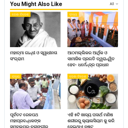
You Might Also Like
All
ଦେଶ- ବିଦେଶ
ରାଜ୍ୟ
ମହାତ୍ମା ଗାନ୍ଧୀ ଓ ସ୍ୱାଧୀନତା
ଆଠମଲ୍ଲିକର ଆର୍ଥିକ ଓ
ସଂଗ୍ରାମ
ସାମାଜିକ ପ୍ରଗତି ତ୍ୱରାନ୍ୱିତ
ହେବ- ଧର୍ମେନ୍ଦ୍ର ପ୍ରଧାନ
ରାଜ୍ୟ
ଦେଶ- ବିଦେଶ
ପୂର୍ବତଟ ରେଳପଥ
ଏହି ୫ଟି ଖାଦ୍ୟ ପଦାର୍ଥ ମଣିଷ
ମହାପ୍ରବନ୍ଧକଙ୍କ
ଶରୀରରୁ କ୍ୟାଲସିୟମ କୁ କରି
ସମ୍ବଲପୁର-ବଲାଙ୍ଗୀର
ଦେଇଥାଏ ନଷ୍ଟ