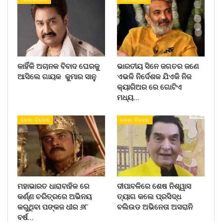
କାହିଁକି ଅଚାନକ ବିବାଦ ଘେରକୁ
ଭାରତୀୟ ସିନେ ଜଗତର ଜଣେ
ଆସିଲେ ଗାୟକ କୁମାର ସାନୁ
ଏଭଳି ନିର୍ଦେଶକ ଯିଏକି ନିଜ
କ୍ୟାରିଅର ରେ ଗୋଟିଏ
ମଧ୍ୟ…
ଦେଶ- ବିଦେଶ
ଦେଶ- ବିଦେଶ
ମହାଭାରତ ଧାରାବାହିକ ରେ
ଦୀପାବଳିରେ ଶେଷ ନିଶ୍ୱାସ
କର୍ଣ୍ଣ ଚରିତ୍ରରେ ଅଭିନୟ
ତ୍ୟାଗ କଲେ ପ୍ରସିଦ୍ଧ
କରୁଥିବା ପଙ୍କଜ ଧୀର ୬୮
ବଲିଉଡ ଅଭିନେତା ଅସରାନି
ବର୍ଷ…