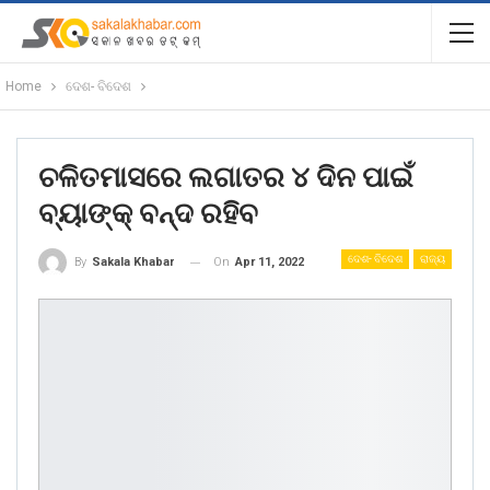
Home
ଦେଶ- ବିଦେଶ
ଚଳିତମାସରେ ଲଗାତର ୪ ଦିନ ପାଇଁ
ବ୍ୟାଙ୍କ୍‌ ବନ୍ଦ ରହିବ
ଦେଶ- ବିଦେଶ
ରାଜ୍ୟ
On
Apr 11, 2022
By
Sakala Khabar