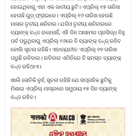
ହୋଇଥିବାରୁ ଏହା ଏକ ଜାତୀୟ ଛୁଟି। ଏପ୍ରିଲ୍‌ ୧୫ ତାରିଖ
ହେଉଛି ଗୁଡ୍‌ ଫ୍ରାଇଡେ। ଏପ୍ରିଲ୍‌ ୧୬ ତାରିଖ ହେଉଛି
ମାସର ତୃତୀୟ ଶନିବାର। ଯଦିଓ ତୃତୀୟ ଶନିବାରରେ
ବ୍ୟାଙ୍କ୍‌ ବନ୍ଦ ରହେନାହିଁ, ଏହି ଦିନ ଆସାମର ପ୍ରସିଦ୍ଧ ବିହୁ
ପର୍ବ ପଡୁଥିବାରୁ ଏପ୍ରିଲ୍‌ ୧୬ରେ ବି ବ୍ୟାଙ୍କ୍‌ ବନ୍ଦ୍‌ ରହିବ
ବୋଲି ସୂଚନା ରହିଛି। ଏହାବ୍ୟତୀତ ଏପ୍ରିଲ୍‌ ୧୭ ତାରିଖ
ପଡୁଛି ରବିବାର। ରବିବାର ଏମିତିରେ ବି ସମସ୍ତ ବ୍ୟାଙ୍କ୍‌
ବନ୍ଦ ରହିଥାଏ।
ଖାଲି ସେତିକି ନୁହଁ, ସୂଚନା ରହିଛି ଯେ ସପ୍ତାହିକ ଛୁଟିକୁ
ମିଶାଇ ଏପ୍ରିଲ୍‌ ମାସ୍ରରେ ସମୁଦାୟ ୧୫ ଦିନ ବ୍ୟାଙ୍କ୍‌
ବନ୍ଦ ରହିବ।