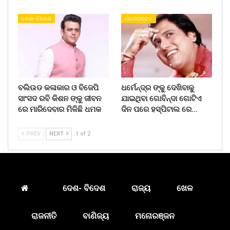
ଦେଶ- ବିଦେଶ
ମନୋରଞ୍ଜନ
ବଲିଉଡ କଳାକାର ଓ ବିଜେପି
ଧର୍ମେନ୍ଦ୍ର ଙ୍କୁ ଦେଖିବାକୁ
ସାଂସଦ ରବି କିଶନ ଙ୍କୁ ଜୀବନ
ଯାଇଥିବା ଗୋବିନ୍ଦା ଗୋଟିଏ
ରେ ମାରିଦେବାର ମିଳିଛି ଧମକ
ଦିନ ପରେ ହସ୍ପିଟାଲ ରେ…
PREV
NEXT
1 of 2
ଦେଶ- ବିଦେଶ
ରାଜ୍ୟ
ଖେଳ
ରାଜନୀତି
ବାଣିଜ୍ୟ
ମନୋରଞ୍ଜନ