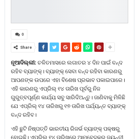
0
Share
ନୂଆଦିଲ୍ଲୀ:
ଚଳିତମାସରେ ଲଗାତର ୪ ଦିନ ପାଇଁ ବନ୍ଦ
ରହିବ ବ୍ୟାଙ୍କ୍‌। ବ୍ୟାଙ୍କ୍‌ ସେବା ବନ୍ଦ ରହିବା କାରଣରୁ
ଆପଣଙ୍କ ଉପରେ ଏହା ବିଶେଷ ପ୍ରଭାବ ପକାଇପାରେ।
ଏହି କାରଣରୁ ଏପ୍ରିଲ୍‌ ୧୪ ତାରିଖ ପୂର୍ବରୁ ନିଜ
ଗୁରୁତ୍ବପୂର୍ଣ୍ଣ କାର୍ଯ୍ୟ ସବୁ ସାରିଦିଅନ୍ତୁ। ଜାଣିବାକୁ ମିଳିଛି
ଯେ ଏପ୍ରିଲ୍‌ ୧୪ ତାରିଖରୁ ୧୭ ତାରିଖ ପର୍ଯ୍ୟନ୍ତ ବ୍ୟାଙ୍କ୍‌
ବନ୍ଦ ରହିବ।
ଏହି ‌ଛୁଟି ନିଷ୍ପତ୍ତି ଭାରତୀୟ ରିଜର୍ଭ ବ୍ୟାଙ୍କ୍‌ ପକ୍ଷରୁ
ହୋଇଛି। ଏପ୍ରିଲ୍‌ ୧୪ ତାରିଖରେ ଆମ୍ବେଦକର ଜୟନ୍ତୀ