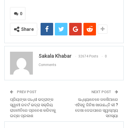
0
Share
Sakala Khabar
32674 Posts
0
Comments
PREV POST
NEXT POST
ପ୍ରିୟଙ୍କା ଗାନ୍ଧୀ ଭଦ୍ରାଙ୍କ
ସନ୍ଧ୍ୟାବେଳେ ଜଳଖିଆରେ
ସ୍ୱାମୀ ରବର୍ଟ ଭଦ୍ରା ସକ୍ରିୟ
ଏହିସବୁ ଜିନିଷ ଖାଉଛନ୍ତି କୀ ?
ରାଜନୀତିରେ ପ୍ରବେଶ କରିବାକୁ
ଦେଖା ଦେଇପାରେ ସ୍ୱାସ୍ଥ୍ୟ
ଇଚ୍ଛା ପ୍ରକାଶ
ସମସ୍ୟା