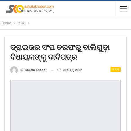
Home
ରାଜ୍ୟ
ଡ୍ରାଇଭର ସଂଘ ତରଫରୁ ବାଲିଗୁଡ଼ା
ବିଧାୟକଙ୍କୁ ଦାବିପତ୍ର
ରାଜ୍ୟ
On
Jun 18, 2022
By
Sakala Khabar