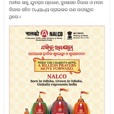
ଅନୀଲ ସାହୁ, ଯୁବରାଜ ପ୍ରଧାନ, ଦୁଃଶାସନ ଦିଗାଲ ଓ ମଦନ
ଦିଗାଲ ସହିତ ଅନ୍ୟାନ୍ୟ ଡ୍ରାଇଭର ଗଣ ଉପସ୍ଥିତ
ଥିଲେ।