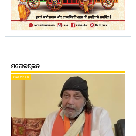
ମନୋରଞ୍ଜନ
ମନୋରଞ୍ଜନ