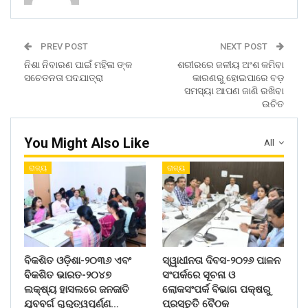
PREV POST
NEXT POST
ନିଶା ନିବାରଣ ପାଇଁ ମହିଳା ଙ୍କ
ଶରୀରରେ ଜଳୀୟ ଅଂଶ କମିବା
ସଚେତନତା ପଦଯାତ୍ରା
କାରଣରୁ ହୋଇପାରେ ବଡ଼
ସମସ୍ୟା ଆପଣ ଜାଣି ରଖିବା
ଉଚିତ
You Might Also Like
All
ରାଜ୍ୟ
ରାଜ୍ୟ
ବିକଶିତ ଓଡ଼ିଶା-୨୦୩୬ ଏବଂ
ସ୍ୱାଧୀନତା ଦିବସ-୨୦୨୬ ପାଳନ
ବିକଶିତ ଭାରତ-୨୦୪୭
ସଂପର୍କରେ ସୂଚନା ଓ
ଲକ୍ଷ୍ୟ ହାସଲରେ ଜନଜାତି
ଲୋକସଂପର୍କ ବିଭାଗ ପକ୍ଷରୁ
ଯୁବବର୍ଗ ଗୁରୁତ୍ୱପୂର୍ଣ୍ଣ…
ପ୍ରସ୍ତୁତି ବୈଠକ