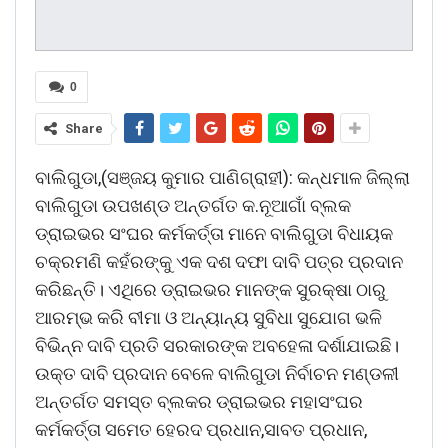
0
Share
ବାଲିଗୁଡା,(ସଞ୍ଜୟ କୁମାର ପାଣିଗ୍ରାହୀ): କନ୍ଧମାଳ ଜିଲ୍ଲା
ବାଲିଗୁଡା ଉପଖଣ୍ଡ ଅନ୍ତର୍ଗତ କ.ନୂଆଗାଁ ବ୍ଲକ
ଡ୍ରାଇଭର ସଂଘର କର୍ମକର୍ତ୍ତା ମାନେ ବାଲିଗୁଡା ବିଧାୟକ
ଚକ୍ରମଣି କହଁରଙ୍କୁ ଏକ ଦଶ ଦଫା ଦାବି ପତ୍ର ପ୍ରଦାନ
କରିଛନ୍ତି। ଏଥିରେ ଡ୍ରାଇଭର ମାନଙ୍କ ସୁରକ୍ଷା ଠାରୁ
ଆରମ୍ଭ କରି ବୀମା ଓ ଅନ୍ୟାନ୍ୟ ସୁବିଧା ସୁଯୋଗ ଭଳି
ବିଭିନ୍ନ ଦାବି ପ୍ରତି ସରକାରଙ୍କ ଅବହେଳା ଦର୍ଶାଯାଇଛି।
ଉକ୍ତ ଦାବି ପ୍ରଦାନ ବେଳେ ବାଲିଗୁଡା ନିର୍ବାଚନ ମଣ୍ଡଳୀ
ଅନ୍ତର୍ଗତ ସମସ୍ତ ବ୍ଲକର ଡ୍ରାଇଭର ମହାସଂଘର
କର୍ମକର୍ତ୍ତା ସମେତ ହେରଦ ପ୍ରଧାନ,ସାବତ ପ୍ରଧାନ,