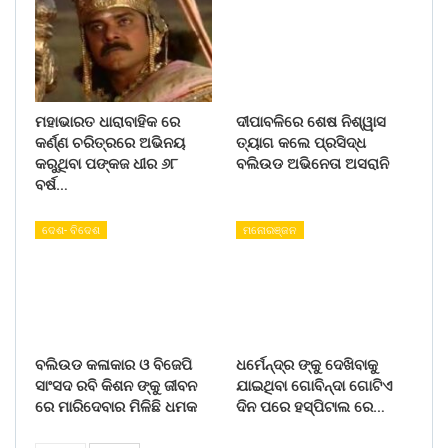
ମହାଭାରତ ଧାରାବାହିକ ରେ
ଦୀପାବଳିରେ ଶେଷ ନିଶ୍ୱାସ
କର୍ଣ୍ଣ ଚରିତ୍ରରେ ଅଭିନୟ
ତ୍ୟାଗ କଲେ ପ୍ରସିଦ୍ଧ
କରୁଥିବା ପଙ୍କଜ ଧୀର ୬୮
ବଲିଉଡ ଅଭିନେତା ଅସରାନି
ବର୍ଷ…
ଦେଶ- ବିଦେଶ
ମନୋରଞ୍ଜନ
ବଲିଉଡ କଳାକାର ଓ ବିଜେପି
ଧର୍ମେନ୍ଦ୍ର ଙ୍କୁ ଦେଖିବାକୁ
ସାଂସଦ ରବି କିଶନ ଙ୍କୁ ଜୀବନ
ଯାଇଥିବା ଗୋବିନ୍ଦା ଗୋଟିଏ
ରେ ମାରିଦେବାର ମିଳିଛି ଧମକ
ଦିନ ପରେ ହସ୍ପିଟାଲ ରେ…