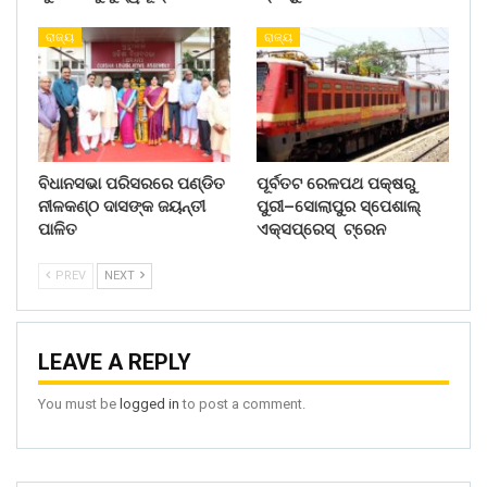
ରାଜ୍ୟ
ରାଜ୍ୟ
ବିଧାନସଭା ପରିସରରେ ପଣ୍ଡିତ
ପୂର୍ବତଟ ରେଳପଥ ପକ୍ଷରୁ
ନୀଳକଣ୍ଠ ଦାସଙ୍କ ଜୟନ୍ତୀ
ପୁରୀ–ସୋଲାପୁର ସ୍ପେଶାଲ୍
ପାଳିତ
ଏକ୍ସପ୍ରେସ୍ ଟ୍ରେନ
PREV
NEXT
LEAVE A REPLY
You must be
logged in
to post a comment.