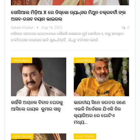
ସୋସିଆଲ ମିଡ଼ିଆ X ରେ ଡିସ୍କୋ ଡ୍ୟାନ୍ସର ମିଥୁନ ଚକ୍ରବର୍ତୀ ଙ୍କ
ଅଜବ-ଗଜବ ବୟାନ ଭାଇରଲ
Sakala Khabar
Aug 14, 2025
0
ବଲିଉଡ ଜଗତରେ ଯେତେବେଳେ କୌଣସି କଳାକାର ମୁହଁ ଖୋଲିଥାଏ, ତାକୁ ସମସ୍ତେ
ଚଳଚିତ୍ରର ଡାଇଲଗ ଭାବି ଶୁଣନ୍ତିନାହିଁ , କିନ୍ତୁ ବର୍ତମାନ ଯେଉଁ…
ମନୋରଞ୍ଜନ
ମନୋରଞ୍ଜନ
କାହିଁକି ଅଚାନକ ବିବାଦ ଘେରକୁ
ଭାରତୀୟ ସିନେ ଜଗତର ଜଣେ
ଆସିଲେ ଗାୟକ କୁମାର ସାନୁ
ଏଭଳି ନିର୍ଦେଶକ ଯିଏକି ନିଜ
କ୍ୟାରିଅର ରେ ଗୋଟିଏ
ମଧ୍ୟ…
ଦେଶ- ବିଦେଶ
ଦେଶ- ବିଦେଶ