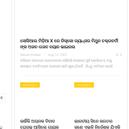
ସୋସିଆଲ ମିଡ଼ିଆ X ରେ ଡିସ୍କୋ ଡ୍ୟାନ୍ସର ମିଥୁନ ଚକ୍ରବର୍ତୀ
ଙ୍କ ଅଜବ-ଗଜବ ବୟାନ ଭାଇରଲ
Sakala Khabar
Aug 14, 2025
0
ବଲିଉଡ ଜଗତରେ ଯେତେବେଳେ କୌଣସି କଳାକାର ମୁହଁ ଖୋଲିଥାଏ, ତାକୁ
ସମସ୍ତେ ଚଳଚିତ୍ରର ଡାଇଲଗ ଭାବି ଶୁଣନ୍ତିନାହିଁ , କିନ୍ତୁ ବର୍ତମାନ ଯେଉଁ…
ମନୋରଞ୍ଜନ
ମନୋରଞ୍ଜନ
0
କାହିଁକି ଅଚାନକ ବିବାଦ
ଭାରତୀୟ ସିନେ ଜଗତର
ଘେରକୁ ଆସିଲେ ଗାୟକ
ଜଣେ ଏଭଳି ନିର୍ଦେଶକ ଯିଏକି
କ