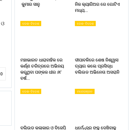
କୁମାର ସାନୁ
ନିଜ କ୍ୟାରିଅର ରେ ଗୋଟିଏ
ମଧ୍ୟ…
 ଓ
ଦେଶ- ବିଦେଶ
ଦେଶ- ବିଦେଶ
ମହାଭାରତ ଧାରାବାହିକ ରେ
ଦୀପାବଳିରେ ଶେଷ ନିଶ୍ୱାସ
କର୍ଣ୍ଣ ଚରିତ୍ରରେ ଅଭିନୟ
ତ୍ୟାଗ କଲେ ପ୍ରସିଦ୍ଧ
କରୁଥିବା ପଙ୍କଜ ଧୀର ୬୮
ବଲିଉଡ ଅଭିନେତା ଅସରାନି
0
ବର୍ଷ…
ଦେଶ- ବିଦେଶ
ମନୋରଞ୍ଜନ
ବଲିଉଡ କଳାକାର ଓ ବିଜେପି
ଧର୍ମେନ୍ଦ୍ର ଙ୍କୁ ଦେଖିବାକୁ