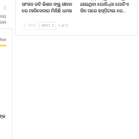
ସାଂସଦ ରବି କିଶନ ଙ୍କୁ ଜୀବନ
ଯାଇଥିବା ଗୋବିନ୍ଦା ଗୋଟିଏ
T
ରେ ମାରିଦେବାର ମିଳିଛି ଧମକ
ଦିନ ପରେ ହସ୍ପିଟାଲ ରେ…
ିଦାୟ
୍ଧନା
PREV
NEXT
1 of 2
hor
ଙ୍କ