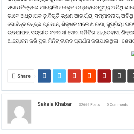
ସଭାପତିତ୍ବରେ ଆୟୋଜିତ ଉକ୍ତ ଉତ୍ସବରେମୁଖ୍ୟ ଅତିଥି ଭାବେଅବ
ଭାବେ ଅଧ୍ୟାପକ ଡ଼.ବିଭୂତି ଭୂଷଣ ଆଚାର୍ଯ୍ୟ, ସମ୍ମାନନୀୟ ଅତିଥି
ଗୋବିନ୍ଦ ଚନ୍ଦ୍ର ପ୍ରଧାନ, ଶିକ୍ଷକ ଅଲେଖ ରଣା, ସୁପ୍ରିୟା ପରବି
ଉଦଯାପନୀ ସଙ୍ଗୀତ ବନବାସୀ ସେବା ସମିତିର ଅନ୍ତେବାସୀ ଶିକ୍ଷକ
ଆୟୋଜନ କରି ଦୁଇ ମିନିଟ୍ ନୀରବ ପ୍ରାର୍ଥନା କରାଯାଇଥିଲା। ଶେଷର
Share
Sakala Khabar
32666 Posts
0 Comments