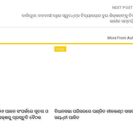
NEXT POS
ବାଲିଗୁଡା :ବନବାସୀ ବଧିର ସ୍ୱତନ୍ତ୍ର ବିଦ୍ୟାଳୟର ଦୁଇ ଶିକ୍ଷକଙ୍କୁ ବ
କାଳୀନ ସମ୍ବର୍ଦ
More From Aut
ରାଜ୍ୟ
୨୬ ପାଳନ ସଂପର୍କରେ ସୂଚନା ଓ
ବିଧାନସଭା ପରିସରରେ ପଣ୍ଡିତ ନୀଳକଣ୍ଠ ଦାସ
କ୍ଷରୁ ପ୍ରସ୍ତୁତି ବୈଠକ
ଜୟନ୍ତୀ ପାଳିତ