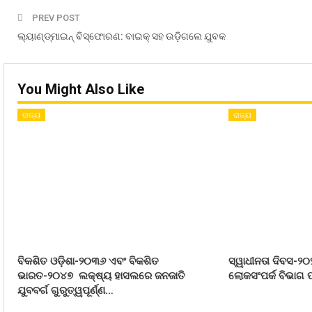
PREV POST
ଲ୍ୟାଣ୍ଡ୍‍ମାଇନ୍‍ ବିସ୍ଫୋରଣ: ବାଇକ୍‍ ସହ ଉଡ଼ିଗଲେ ଯୁବକ
You Might Also Like
ରାଜ୍ୟ
ରାଜ୍ୟ
ବିକଶିତ ଓଡ଼ିଶା-୨୦୩୬ ଏବଂ ବିକଶିତ
ସ୍ୱାଧୀନତା ଦିବସ-୨୦
ଭାରତ-୨୦୪୭ ଲକ୍ଷ୍ୟ ହାସଲରେ ଜନଜାତି
ଲୋକସଂପର୍କ ବିଭାଗ ପ
ଯୁବବର୍ଗ ଗୁରୁତ୍ୱପୂର୍ଣ୍ଣ…