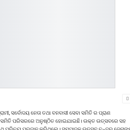
ଗ୍ରାମୀ, ସର୍ବୋଦୟ ନେତା ତଥା ବନବାସୀ ସେବା ସମିତି ର ପ୍ରାଣ
ଷିକୀ ସମିତି ପରିସରରେ ଅନୁଷ୍ଠିତ ହୋଇଯାଇଛି। ଉକ୍ତ ଉତ୍ସବରେ ସହ
ିଥି ପରିଚୟ ପ୍ରଦାନ କରିଥିଲେ। ସମ୍ପାଦକ ଉତ୍ସବ ଚନ୍ଦ୍ର ଜେନାଙ୍