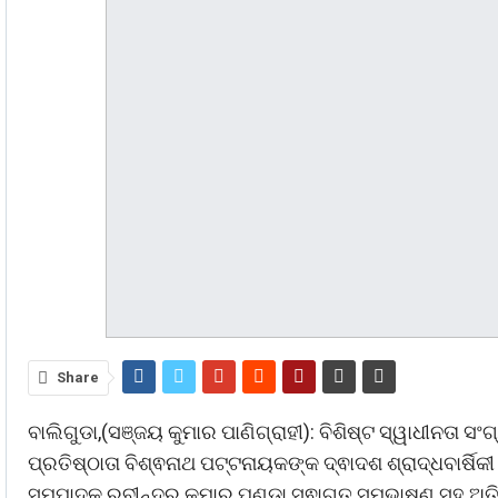
Share
ବାଲିଗୁଡା,(ସଞ୍ଜୟ କୁମାର ପାଣିଗ୍ରାହୀ): ବିଶିଷ୍ଟ ସ୍ୱାଧୀନତା ସଂ
ପ୍ରତିଷ୍ଠାତା ବିଶ୍ଵନାଥ ପଟ୍ଟନାୟକଙ୍କ ଦ୍ଵାଦଶ ଶ୍ରାଦ୍ଧବାର୍
ସମ୍ପାଦକ ରବୀନ୍ଦ୍ର କୁମାର ପଣ୍ଡା ସ୍ଵାଗତ ସମ୍ଭାଷଣ ସହ ଅତ