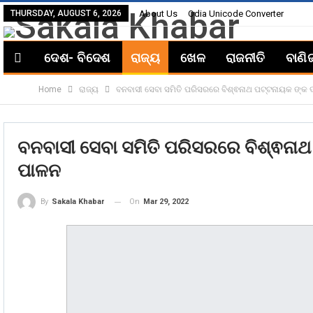
THURSDAY, AUGUST 6, 2026
About Us
Odia Unicode Converter
ଦେଶ- ବିଦେଶ
ରାଜ୍ୟ
ଖେଳ
ରାଜନୀତି
ବାଣି
Home
ରାଜ୍ୟ
ବନବାସୀ ସେବା ସମିତି ପରିସରରେ ବିଶ୍ଵନାଥ ପଟ୍ଟନାୟକ ଙ୍କ ଦ୍
ବନବାସୀ ସେବା ସମିତି ପରିସରରେ ବିଶ୍ଵନାଥ 
ପାଳନ
On
Mar 29, 2022
By
Sakala Khabar