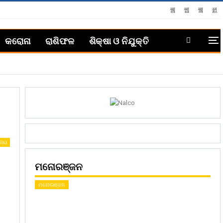
କରୋନା
ରାଶିଫଳ
ଶିକ୍ଷା ଓ ନିଯୁକ୍ତି
ଜ୍ୟ
ମନୋରଞ୍ଜନ
ମନୋରଞ୍ଜନ