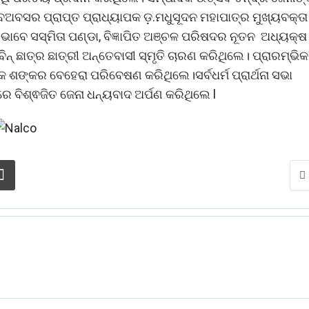
ସର ପ୍ରାପ୍ତ ପ୍ରାଧ୍ୟାପକ ଡ଼.ମଧୁସୂଦନ ମହାପାତ୍ର ମୁଖ୍ୟବକ୍ତା
 ଭାବେ ସସ୍ମିତା ପଣ୍ଡା, ବିଜ୍ଞାପିତ ଅଞ୍ଚଳ ପରିଷଦର ନୂତନ ଅଧ୍ୟକ୍ଷ
ନ୍ ଛାତ୍ର ଛାତ୍ରୀ ଅନ୍ତେବାସୀ ସ୍ମୃତି ଚାରଣ କରିଥିଲେ। ପ୍ରାରମ୍ଭିକ
 ଶଙ୍କର ବେହେରା ପରିବେଷଣ କରିଥିଲେ।ସର୍ବଧର୍ମ ପ୍ରାର୍ଥନା ସଭା
େ ବିଶ୍ଵଜିତ ଜେନା ଧନ୍ୟବାଦ ଅର୍ପଣ କରିଥିଲେ l