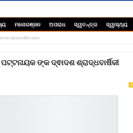
ଜ୍ୟ
ମନୋରଞ୍ଜନ
ଅପରାଧ
ସ୍ୱତନ୍ତ୍ର
ସ୍ୱାସ୍ଥ୍ୟ
ଵାଦଶ ଶ୍ରାଦ୍ଧବାର୍ଷିକୀ ପାଳନ
ପଟ୍ଟନାୟକ ଙ୍କ ଦ୍ଵାଦଶ ଶ୍ରାଦ୍ଧବାର୍ଷିକୀ
ରା