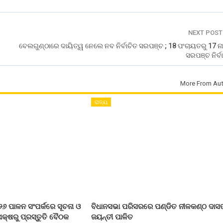
NEXT POS
ବେଲଗୁଣ୍ଠାରେ ଦାୟିତ୍ୱ ନେଲେ ନବ ନିର୍ବାଚିତ ସରପଞ୍ଚ ; 18 ପଂଚାୟତରୁ 17 
ସରପଞ୍ଚ ନିର୍ବ
More From Aut
ରାଜ୍ୟ
୨୬ ପାଳନ ସଂପର୍କରେ ସୂଚନା ଓ
ବିଧାନସଭା ପରିସରରେ ପଣ୍ଡିତ ନୀଳକଣ୍ଠ ଦାସ
କ୍ଷରୁ ପ୍ରସ୍ତୁତି ବୈଠକ
ଜୟନ୍ତୀ ପାଳିତ