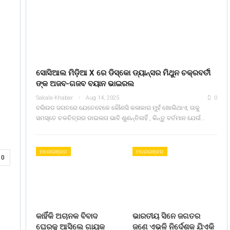
ସୋସିଆଲ ମିଡ଼ିଆ X ରେ ଡିସ୍କୋ ଡ୍ୟାନ୍ସର ମିଥୁନ ଚକ୍ରବର୍ତୀ
ଙ୍କ ଅଜବ-ଗଜବ ବୟାନ ଭାଇରଲ
Sakala Khabar
Aug 14, 2025
0
ବଲିଉଡ ଜଗତରେ ଯେତେବେଳେ କୌଣସି କଳାକାର ମୁହଁ ଖୋଲିଥାଏ, ତାକୁ
ସମସ୍ତେ ଚଳଚିତ୍ରର ଡାଇଲଗ ଭାବି ଶୁଣନ୍ତିନାହିଁ , କିନ୍ତୁ ବର୍ତମାନ ଯେଉଁ…
ମନୋରଞ୍ଜନ
ମନୋରଞ୍ଜନ
0
କାହିଁକି ଅଚାନକ ବିବାଦ
ଭାରତୀୟ ସିନେ ଜଗତର
ଘେରକୁ ଆସିଲେ ଗାୟକ
ଜଣେ ଏଭଳି ନିର୍ଦେଶକ ଯିଏକି