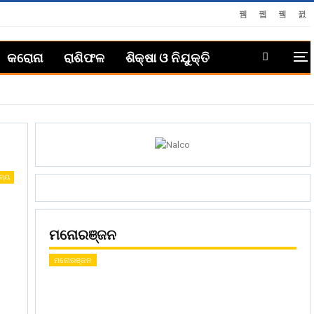
କରୋନା
ରାଶିଫଳ
ଶିକ୍ଷା ଓ ନିଯୁକ୍ତି
ଜ୍ୟ
ମନୋରଞ୍ଜନ
ମନୋରଞ୍ଜନ