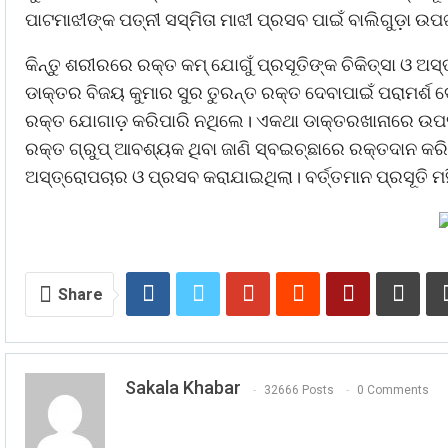
ପାଟମାଝୀଙ୍କ ପତ୍ନୀ ସସ୍ମିତା ମାଝୀ ପ୍ରସବ ପାଇଁ ବାଲିଗୁଡ଼ା ଉପ
କିନ୍ତୁ ଶରୀରରେ ରକ୍ତ କମ୍‌ ଯୋଗୁଁ ପ୍ରସୂତିଙ୍କ ଚିକିତ୍ସା ଓ ଅସ
ଡାକ୍ତର ବିଜୟ କୁମାର ସୁର ତୁରନ୍ତ ରକ୍ତ ଦେବାପାଇଁ ପରାମର୍ଶ ଦ
ରକ୍ତ ଯୋଗାଡ଼ କରିପାରି ନଥିଲେ। ଏକଥା ଡାକ୍ତରଖାନାରେ ଉପସ୍ଥ
ରକ୍ତ ଗ୍ରୁପ୍‌ ଆବଶ୍ୟକ ଥିବା ଜାଣି ସ୍ବଇଚ୍ଛାରେ ରକ୍ତଦାନ କ
ଅସ୍ତ୍ରୋପଚାର ଓ ପ୍ରସବ କରାଯାଇଥିଲା। ବର୍ତ୍ତମାନ ପ୍ରସୂତି ମହି
Share
Sakala Khabar
32666 Posts
0 Comments