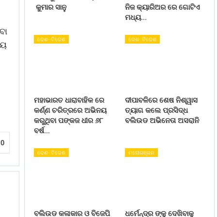
କୁମାର ସାନୁ
ନିଜ କ୍ୟାରିଅର ରେ ଗୋଟିଏ
ମଧ୍ୟ…
ବା
ଦେଶ- ବିଦେଶ
ଦେଶ- ବିଦେଶ
ୀୟ
ମହାଭାରତ ଧାରାବାହିକ ରେ
ଦୀପାବଳିରେ ଶେଷ ନିଶ୍ୱାସ
କର୍ଣ୍ଣ ଚରିତ୍ରରେ ଅଭିନୟ
ତ୍ୟାଗ କଲେ ପ୍ରସିଦ୍ଧ
କରୁଥିବା ପଙ୍କଜ ଧୀର ୬୮
ବଲିଉଡ ଅଭିନେତା ଅସରାନି
ବର୍ଷ…
0
ଦେଶ- ବିଦେଶ
ମନୋରଞ୍ଜନ
ବଲିଉଡ କଳାକାର ଓ ବିଜେପି
ଧର୍ମେନ୍ଦ୍ର ଙ୍କୁ ଦେଖିବାକୁ