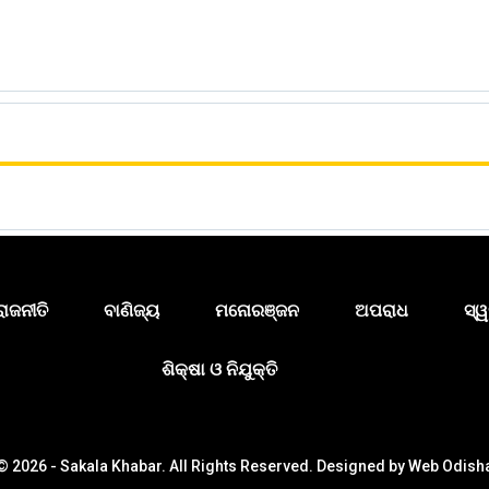
ରାଜନୀତି
ବାଣିଜ୍ୟ
ମନୋରଞ୍ଜନ
ଅପରାଧ
ସ୍ୱ
ଶିକ୍ଷା ଓ ନିଯୁକ୍ତି
© 2026 - Sakala Khabar. All Rights Reserved.
Designed by
Web Odish