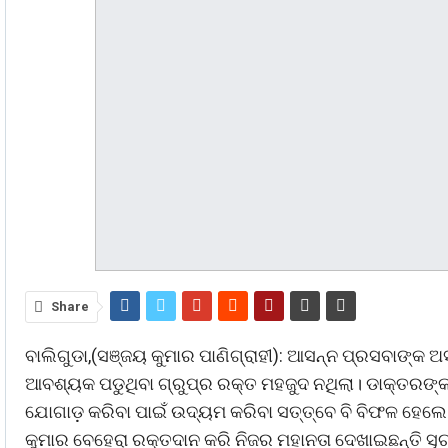
Share
ବାଲିଗୁଡା,(ସଞ୍ଜୟ କୁମାର ପାଣିଗ୍ରାହୀ): ଆସନ୍ନ ପ୍ରସବାଙ୍କ 
ଆବଶ୍ୟକ ପଡୁଥିବା ଗ୍ରୁପ୍‌ର ରକ୍ତ ମହଜୁଦ ନଥିଲା। ଡାକ୍ତରଙ୍କ
ଯୋଗାଡ଼ କରିବା ପାଇଁ ଉଦ୍ୟମ କରିବା ସତ୍ତ୍ବେ ବି ବିଫଳ ହେଲ
କୁମାର ବେହେରା ରକ୍ତଦାନ କରି ନିଜର ମହାନତା ଦେଖାଇଛନ୍ତି ସୂଚନା