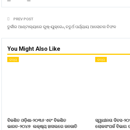
PREV POST
ତୁର୍କୀର ଆଣ୍ଟାଲ୍ୟାରେ ରୁଷ୍-ୟୁକ୍ରେନ୍‌ ଚତୁର୍ଥ ପର୍ଯ୍ୟାୟ ଆଲୋଚନା ବିଫଳ
You Might Also Like
ରାଜ୍ୟ
ରାଜ୍ୟ
ବିକଶିତ ଓଡ଼ିଶା-୨୦୩୬ ଏବଂ ବିକଶିତ
ସ୍ୱାଧୀନତା ଦିବସ-୨୦
ଭାରତ-୨୦୪୭ ଲକ୍ଷ୍ୟ ହାସଲରେ ଜନଜାତି
ଲୋକସଂପର୍କ ବିଭାଗ ପ