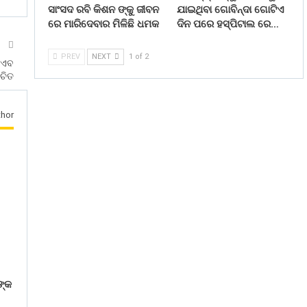
ସାଂସଦ ରବି କିଶନ ଙ୍କୁ ଜୀବନ
ଯାଇଥିବା ଗୋବିନ୍ଦା ଗୋଟିଏ
ରେ ମାରିଦେବାର ମିଳିଛି ଧମକ
ଦିନ ପରେ ହସ୍ପିଟାଲ ରେ…
T
PREV
NEXT
1 of 2
ନାଏବ
ାଚିତ
hor
ଙ୍କ