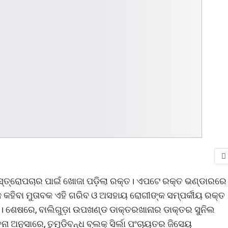
ଅସ୍ତ୍ରୋପଚାର ପାଇଁ ଖୋଜା ପଡ଼ିଲା ରକ୍ତ। ଏପଟେ ରକ୍ତ ଭଣ୍ଡାରରେ
 କହିବା ମୁତାବକ ଏହି ଗରିବ ଓ ଅସହାୟ ରୋଗୀଙ୍କ ସମ୍ପର୍କୀୟ ରକ୍ତ
େ। ଶେଷରେ, ବାଲିଗୁଡ଼ା ଉପଖଣ୍ଡ ଡାକ୍ତରଖାନାର ଡାକ୍ତର ସୁନିଲ
 ଅନୁସାରେ, ତୁମୁଡ଼ିବନ୍ଧ ବ୍ଲକ୍‌ ସିର୍ଲା ପଂଚାୟତର ଜିସେୟ