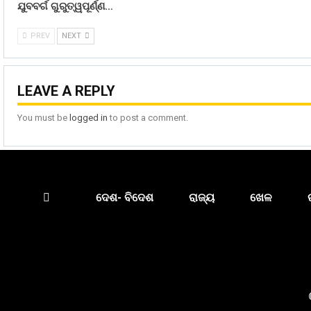
ଯୁବବର୍ଗ ଗୁରୁତ୍ୱପୂର୍ଣ୍ଣ…
PREV
NEXT
LEAVE A REPLY
You must be
logged in
to post a comment.
ଦେଶ- ବିଦେଶ
ରାଜ୍ୟ
ଖେଳ