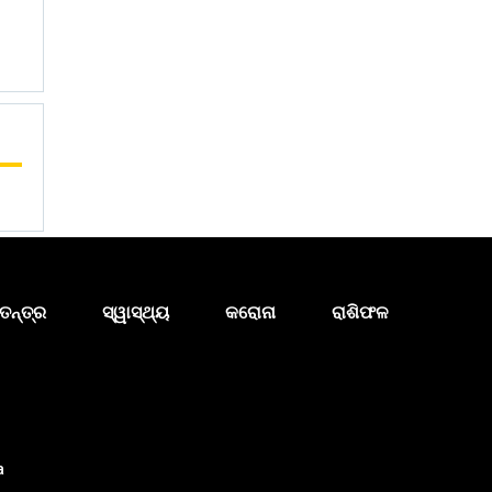
ତନ୍ତ୍ର
ସ୍ୱାସ୍ଥ୍ୟ
କରୋନା
ରାଶିଫଳ
a