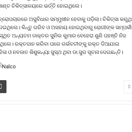
ଖଣ୍ତ ଚିକିତ୍ସାଳୟରେ ଭର୍ତ୍ତି ହୋଇଥିଲେ।
୍ତ୍ରୋପଚାରରେ ଅସୁବିଧାର ସମ୍ମୁଖୀନ ହେବାକୁ ପଡ଼ିଲା। ଚିକିତ୍ସା କରୁଥି
େଇଥିଲେ। କିନ୍ତୁ ଗରିବ ଓ ଅସହାୟ ହୋଇଥିବାରୁ ରୋଗୀଙ୍କ ସମ୍ପର୍କ
ିତ ଅନ୍ୟତମ ଡାକ୍ତର ସୁନିଲ କୁମାର ବେହେରା ଶୁଣି ପହଞ୍ଚି ନିଜ
ରିଥିଲେ। ରକ୍ତଦାନ କରିବା ପରେ ଗର୍ଭବତୀଙ୍କୁ ରକ୍ତ ଦିଆଯାଇ
ଳା ଓ ନବଜାତ ଶିଶୁକନ୍ୟା ସୁସ୍ଥ ଥିବା ଡା.ସୁର ସୂଚନା ଦେଇଛନ୍ତି।