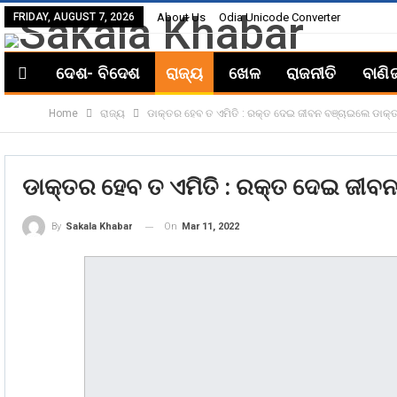
FRIDAY, AUGUST 7, 2026
About Us
Odia Unicode Converter
ଦେଶ- ବିଦେଶ
ରାଜ୍ୟ
ଖେଳ
ରାଜନୀତି
ବାଣି
Home
ରାଜ୍ୟ
ଡାକ୍ତର ହେବ ତ ଏମିତି : ରକ୍ତ ଦେଇ ଜୀବନ ବଞ୍ଚାଇଲେ ଡାକ୍
ଡାକ୍ତର ହେବ ତ ଏମିତି : ରକ୍ତ ଦେଇ ଜୀବ
On
Mar 11, 2022
By
Sakala Khabar