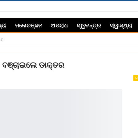
ଜ୍ୟ
ମନୋରଞ୍ଜନ
ଅପରାଧ
ସ୍ୱତନ୍ତ୍ର
ସ୍ୱାସ୍ଥ୍ୟ
ତର
ନ ବଞ୍ଚାଇଲେ ଡାକ୍ତର
ରା