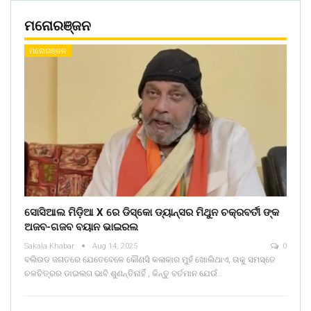
ମନୋରଞ୍ଜନ
ମନୋରଞ୍ଜନ
ସୋସିଆଲ ମିଡ଼ିଆ X ରେ ଡିସ୍କୋ ଡ୍ୟାନ୍ସର ମିଥୁନ ଚକ୍ରବର୍ତୀ ଙ୍କ
ଅଜବ-ଗଜବ ବୟାନ ଭାଇରଲ
Sakala Khabar
Aug 14, 2025
0
ବଲିଉଡ ଜଗତରେ ଯେତେବେଳେ କୌଣସି କଳାକାର ମୁହଁ ଖୋଲିଥାଏ, ତାକୁ ସମସ୍ତେ
ଚଳଚିତ୍ରର ଡାଇଲଗ ଭାବି ଶୁଣନ୍ତିନାହିଁ , କିନ୍ତୁ ବର୍ତମାନ ଯେଉଁ…