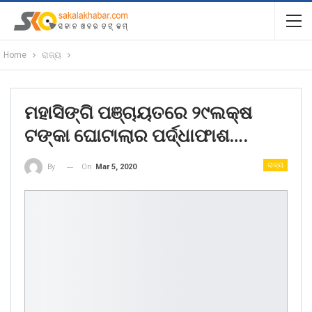
Home
ରାଜ୍ୟ
ମହାସିଙ୍ଗି ପଞ୍ଚାୟତରେ ୨୯ଲକ୍ଷ
ଟଙ୍କା ଘୋଟାଲାର ପର୍ଦ୍ଧାଫାଶ….
ରାଜ୍ୟ
On
Mar 5, 2020
By