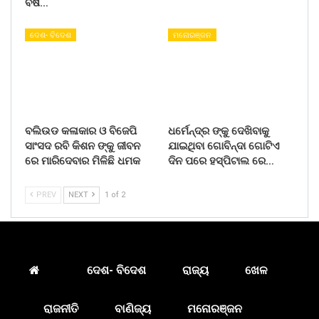
ବର୍ଷ…
ଦେଶ- ବିଦେଶ
ମନୋରଞ୍ଜନ
ବଲିଉଡ କଳାକାର ଓ ବିଜେପି
ଧର୍ମେନ୍ଦ୍ର ଙ୍କୁ ଦେଖିବାକୁ
ସାଂସଦ ରବି କିଶନ ଙ୍କୁ ଜୀବନ
ଯାଇଥିବା ଗୋବିନ୍ଦା ଗୋଟିଏ
ରେ ମାରିଦେବାର ମିଳିଛି ଧମକ
ଦିନ ପରେ ହସ୍ପିଟାଲ ରେ…
PREV
NEXT
1 of 2
ଦେଶ- ବିଦେଶ
ରାଜ୍ୟ
ଖେଳ
ରାଜନୀତି
ବାଣିଜ୍ୟ
ମନୋରଞ୍ଜନ