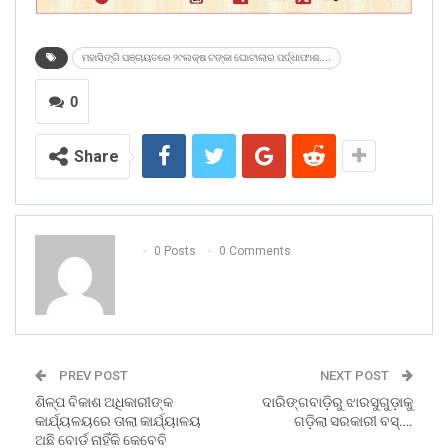
ମହାସିଙ୍ଗି ପଞ୍ଚାୟତରେ ୨୯ଲକ୍ଷ ଟଙ୍କା ଘୋଟାଲାର ପର୍ଦ୍ଧାଫାଶ....
0
Share
0 Posts
0 Comments
PREV POST
NEXT POST
ଶିଳ୍ପ ବିକାଶ ଅଧିକାରୀଙ୍କ
ଦାରିଙ୍ଗବାଡ଼ିରୁ ଝାରସୁଗୁଡ଼ାକୁ
କାର୍ଯ୍ୟଳୟରେ ତାଲା କାର୍ଯ୍ୟାଳୟ
ଗଡ଼ିଲା ସରକାରୀ ବସ୍‌….
ଅଛି ବୋର୍ଡ ନାହିଁକି କେବେବି