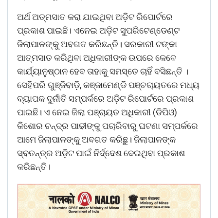
ଅର୍ଥ ଅତ୍ମସାତ କରା ଯାଇଥିବା ଅଡ଼ିଟ ରିପୋର୍ଟରେ
ପ୍ରକାଶ ପାଇଛି। ଏନେଇ ଅଡ଼ିଟ ସୁପରିଟେଣ୍ଡେଣ୍ଟ
ଜିଲାପାଳଙ୍କୁ ଅବଗତ କରିଛନ୍ତି। ସରକାରୀ ଟଙ୍କା
ଆତ୍ମସାତ କରିଥିବା ଅଧିକାରୀଙ୍କ ଉପରେ କେବେ
କାର୍ଯ୍ୟାନୁଷ୍ଠାନ ହେବ ତାହାକୁ ସମସ୍ତେ ଚାହିଁ ବସିଛନ୍ତି ।
ସେହିପରି ଗୁଞ୍ଜିବାଡ଼ି, କଞ୍ଜାମେଣ୍ଡି ପଞ୍ଚଚାୟତରେ ମଧ୍ୟ
ବ୍ୟାପକ ଦୁର୍ନୀତି ସମ୍ପର୍କରେ ଅଡ଼ିଟ ରିପୋର୍ଟରେ ପ୍ରକାଶ
ପାଇଛି। ଏ ନେଇ ଜିଲା ପଞ୍ଚାୟତ ଅଧିକାରୀ (ଡିପିଓ)
କିଶୋର ଚନ୍ଦ୍ର ପାଢୀଙ୍କୁ ପଚାରିବାରୁ ଘଟଣା ସମ୍ପର୍କରେ
ଆମେ ଜିଲାପାଳଙ୍କୁ ଅବଗତ କରିଛୁ। ଜିଲାପାଳଙ୍କ
ସ୍ବତନ୍ତ୍ର ଅଡ଼ିଟ ପାଇଁ ନିର୍ଦ୍ଦେଶ ଦେଇଥିବା ପ୍ରକାଶ
କରିଛନ୍ତି।