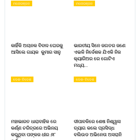
ମନୋରଞ୍ଜନ
ମନୋରଞ୍ଜନ
କାହିଁକି ଅଚାନକ ବିବାଦ ଘେରକୁ
ଭାରତୀୟ ସିନେ ଜଗତର ଜଣେ
ଆସିଲେ ଗାୟକ କୁମାର ସାନୁ
ଏଭଳି ନିର୍ଦେଶକ ଯିଏକି ନିଜ
କ୍ୟାରିଅର ରେ ଗୋଟିଏ
ମଧ୍ୟ…
ଦେଶ- ବିଦେଶ
ଦେଶ- ବିଦେଶ
ମହାଭାରତ ଧାରାବାହିକ ରେ
ଦୀପାବଳିରେ ଶେଷ ନିଶ୍ୱାସ
କର୍ଣ୍ଣ ଚରିତ୍ରରେ ଅଭିନୟ
ତ୍ୟାଗ କଲେ ପ୍ରସିଦ୍ଧ
କରୁଥିବା ପଙ୍କଜ ଧୀର ୬୮
ବଲିଉଡ ଅଭିନେତା ଅସରାନି