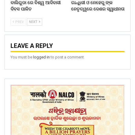
ବାଲିଗୁଡା ରେ ବିଶ୍ୱ ଆଦିବାସୀ
ଗାନ୍ଧିଜୀ ଓ ନେହେରୁ ଙ୍କ
ଦିବସ ପାଳିତ
ନେତୃତ୍ୱରେ ଦେଶର ସ୍ୱାଧୀନତା
PREV
NEXT
LEAVE A REPLY
You must be
logged in
to post a comment.