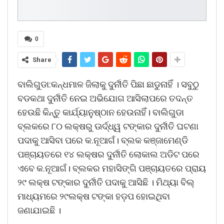
0
Share
ବାଲିଗୁଡା:କନ୍ଧମାଳ ଜିଲାକୁ ଦୁର୍ନୀତି ପିଛା ଛାଡୁନାହିଁ । ସବୁଠୁ
ବଡକଥା ଦୁର୍ନୀତି ନେଇ ଅଭିଯୋଗ ଆସିଲାପରେ ତଦନ୍ତ
ହେଉଛି କିନ୍ତୁ କାର୍ଯ୍ୟାନୁଷ୍ଠାନ ହେଉନାହିଁ। ବାଲିଗୁଡା
ବ୍ଲକରେ ୮୦ ଲକ୍ଷରୁ ଊର୍ଦ୍ଧ୍ୱ ଟଙ୍କାର ଦୁର୍ନୀତି ଘଟଣା
ପଦାକୁ ଆସିବା ପରେ କ.ନୂଆଗଁ। ବ୍ଲକ କଞ୍ଜାମେଣ୍ଡି
ପଞ୍ଚାୟତରେ ୧୪ ଲକ୍ଷର ଦୁର୍ନୀତି ଲୋକାଲ ଅଡିଟ ପରେ
ଏବେ କ.ନୂଆଗଁ। ବ୍ଲକର ମହାସିଙ୍ଗି ପଞ୍ଚାୟତରେ ପ୍ରାୟ
୨୯ ଲକ୍ଷ ଟଙ୍କାର ଦୁର୍ନୀତି ପଦାକୁ ଆସିଛି । ମିଥ୍ୟା ବିଲ୍‌
ମାଧ୍ୟମରେ ୨୯ଲକ୍ଷ ଟଙ୍କା ହଡ଼ପ ହୋଇଥିବା
ଜଣାଯାଇଛି ।