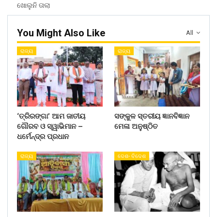
ଖୋଲୁନି ତାଲା
You Might Also Like
All
ରାଜ୍ୟ
ରାଜ୍ୟ
‘ତ୍ରିରଙ୍ଗା’ ଆମ ଜାତୀୟ
ସଙ୍କୁଳ ସ୍ତରୀୟ ଜ୍ଞାନବିଜ୍ଞାନ
ଗୌରବ ଓ ସ୍ୱାଭିମାନ –
ମେଳା ଅନୁଷ୍ଠିତ
ଧର୍ମେନ୍ଦ୍ର ପ୍ରଧାନ
ରାଜ୍ୟ
ଦେଶ- ବିଦେଶ