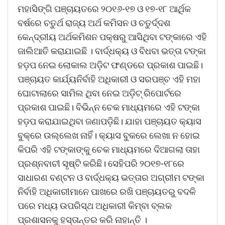
ମହାସିଙ୍ଗି ପଞ୍ଚାୟତରେ ୨୦୧୬-୧୭ ଓ ୧୭-୧୮ ଆର୍ଥିକ
ବର୍ଷରେ ଚତୁର୍ଥ ରାଜ୍ୟ ଅର୍ଥ କମିସନ ଓ ଚତୁର୍ଦ୍ଦଶ
କେନ୍ଦ୍ରୀୟ ଅର୍ଥକମିଶନ ପକ୍ଷରୁ ଆସିଥିବା ଟଙ୍କାରେ ଏହି
ଜାଲିଆତି କରାଯାଇଛି । ବାର୍ଦ୍ଧକ୍ୟ ଓ ବିଧବା ଭତ୍ତା ଟଙ୍କା
ହଡ଼ପ ନେଇ ଲୋକାଲ ଅଡ଼ିଟ ଫଣ୍ଡରେ ପ୍ରକାଶ ପାଇଛି।
ପଞ୍ଚାୟତ କାର୍ଯ୍ୟନିର୍ବାହି ଅଧିକାରୀ ଓ ସରପଞ୍ଚ ଏହି ମହା
ଘୋଟାଲାରେ ସାମିଲ ଥିବା ନେଇ ଅଡ଼ିଟ୍‌ ରିପୋର୍ଟରେ
ପ୍ରକାଶ ପାଇଛି। ବିଭିନ୍ନ ଚେକ ମାଧ୍ୟମରେ ଏହି ଟଙ୍କା
ହଡ଼ପ କରାଯାଇଥିବା ଜଣାପଡ଼ିଛି। ଯାହା ପଞ୍ଚାୟତ କ୍ୟାସ
ବୁକ୍‌ରେ ଉଲ୍ଲେଖ ନାହିଁ। କ୍ୟାସ ବୁକରେ ଲେଖା ନ ହୋଇ
କିପରି ଏହି ଟଙ୍କାଙ୍କୁ ଚେକ ମାଧ୍ୟମରେ ଦିଆଗଲା ତାହା
ପ୍ରଶ୍ନବାଚୀ ସୃଷ୍ଟି କରିଛି। ସେହିପରି ୨୦୧୭-୧୮ରେ
ସାଧାରଣ ବଣ୍ଟନ ଓ ବାର୍ଦ୍ଧକ୍ୟ ଭତ୍ତାର ଅଗ୍ରୀମ ଟଙ୍କା
ନିର୍ବାହି ଅଧିକାରୀମାନେ ପାଖରେ ରଖି ପଞ୍ଚାୟତରୁ ବଦଳି
ପରେ ମଧ୍ୟ ଉପରିସ୍ଥ ଅଧିକାରୀ କିମ୍ବା ବ୍ଲକ
ପ୍ରଶାସନକୁ ହସ୍ତାନ୍ତର କରି ନାହାନ୍ତି ।