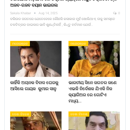
ଅଜବ-ଗଜବ ବୟାନ ଭାଇରଲ
Sakala Khabar
Aug 14, 2025
0
ବଲିଉଡ ଜଗତରେ ଯେତେବେଳେ କୌଣସି କଳାକାର ମୁହଁ ଖୋଲିଥାଏ, ତାକୁ ସମସ୍ତେ
ଚଳଚିତ୍ରର ଡାଇଲଗ ଭାବି ଶୁଣନ୍ତିନାହିଁ , କିନ୍ତୁ ବର୍ତମାନ ଯେଉଁ…
ମନୋରଞ୍ଜନ
ମନୋରଞ୍ଜନ
କାହିଁକି ଅଚାନକ ବିବାଦ ଘେରକୁ
ଭାରତୀୟ ସିନେ ଜଗତର ଜଣେ
ଆସିଲେ ଗାୟକ କୁମାର ସାନୁ
ଏଭଳି ନିର୍ଦେଶକ ଯିଏକି ନିଜ
କ୍ୟାରିଅର ରେ ଗୋଟିଏ
ମଧ୍ୟ…
ଦେଶ- ବିଦେଶ
ଦେଶ- ବିଦେଶ