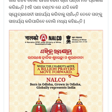
ଜାରି ରହିବ ବୋଲି ସମାଜ ସେବୀ ଶ୍ରୀ ପଣ୍ଡା ମତ ପ୍ରକାଶ
କରିଛନ୍ତି |ଏହି ପଣା ବଣ୍ଟନ ରେ ଯଦି କେହି
ସ୍ୱେଚ୍ଛାସେବୀ ସାହାର୍ଯ୍ୟ କରିବାକୁ ଚାହାଁନ୍ତି ତେବେ ତାଙ୍କୁ
ସାହାର୍ଯ୍ୟ କରିପାରିବେ ବୋଲି ମଧ୍ୟ କହିଛନ୍ତି |