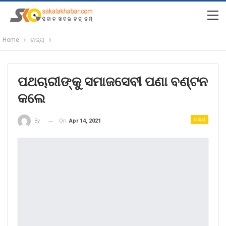
Home
ରାଜ୍ୟ
ପଥଚାରୀଙ୍କୁ ସମାଜସେବୀ ପଣା ବଣ୍ଟନ
କଲେ
ରାଜ୍ୟ
On
Apr 14, 2021
By