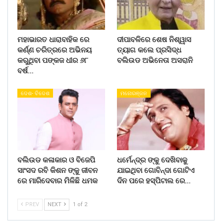
ମହାଭାରତ ଧାରାବାହିକ ରେ
ଦୀପାବଳିରେ ଶେଷ ନିଶ୍ୱାସ
କର୍ଣ୍ଣ ଚରିତ୍ରରେ ଅଭିନୟ
ତ୍ୟାଗ କଲେ ପ୍ରସିଦ୍ଧ
କରୁଥିବା ପଙ୍କଜ ଧୀର ୬୮
ବଲିଉଡ ଅଭିନେତା ଅସରାନି
ବର୍ଷ…
ଦେଶ- ବିଦେଶ
ମନୋରଞ୍ଜନ
ବଲିଉଡ କଳାକାର ଓ ବିଜେପି
ଧର୍ମେନ୍ଦ୍ର ଙ୍କୁ ଦେଖିବାକୁ
ସାଂସଦ ରବି କିଶନ ଙ୍କୁ ଜୀବନ
ଯାଇଥିବା ଗୋବିନ୍ଦା ଗୋଟିଏ
ରେ ମାରିଦେବାର ମିଳିଛି ଧମକ
ଦିନ ପରେ ହସ୍ପିଟାଲ ରେ…
PREV
NEXT
1 of 2