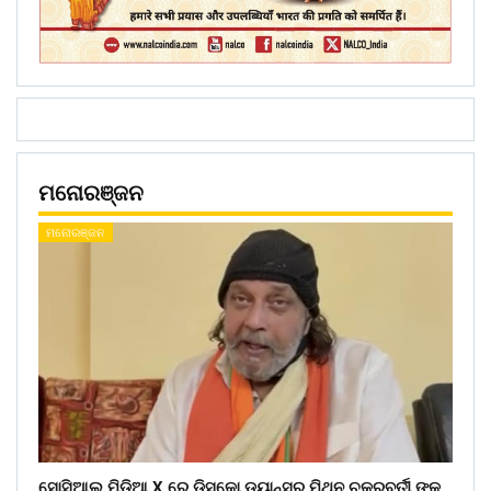
ମନୋରଞ୍ଜନ
ମନୋରଞ୍ଜନ
ସୋସିଆଲ ମିଡ଼ିଆ X ରେ ଡିସ୍କୋ ଡ୍ୟାନ୍ସର ମିଥୁନ ଚକ୍ରବର୍ତୀ ଙ୍କ