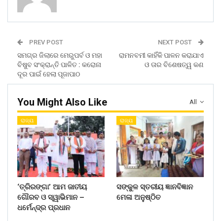
PREV POST
NEXT POST
ସମଗ୍ର ଜିଲାରେ ମେରୁପର୍ବ ଓ ମହା
ରାମନବମୀ କାହିଁକି ପାଳନ କରାଯାଏ
ବିଷୁବ ସଂକ୍ରାନ୍ତି ପାଳିତ : କରୋନା
ଓ ତାର ବିଶେଷତ୍ୱ କଣ
ଦୂର ପାଇଁ ହେଲା ପୂଜାପାଠ
You Might Also Like
All
ରାଜ୍ୟ
ରାଜ୍ୟ
‘ତ୍ରିରଙ୍ଗା’ ଆମ ଜାତୀୟ
ସଙ୍କୁଳ ସ୍ତରୀୟ ଜ୍ଞାନବିଜ୍ଞାନ
ଗୌରବ ଓ ସ୍ୱାଭିମାନ –
ମେଳା ଅନୁଷ୍ଠିତ
ଧର୍ମେନ୍ଦ୍ର ପ୍ରଧାନ