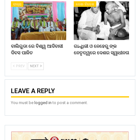
ରାଜ୍ୟ
ଦେଶ- ବିଦେଶ
ବାଲିଗୁଡା ରେ ବିଶ୍ୱ ଆଦିବାସୀ
ଗାନ୍ଧିଜୀ ଓ ନେହେରୁ ଙ୍କ
ଦିବସ ପାଳିତ
ନେତୃତ୍ୱରେ ଦେଶର ସ୍ୱାଧୀନତା
PREV
NEXT
LEAVE A REPLY
You must be
logged in
to post a comment.