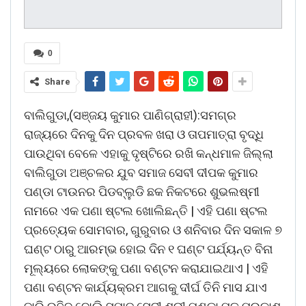
0
Share
ବାଲିଗୁଡା,(ସଞ୍ଜୟ କୁମାର ପାଣିଗ୍ରାହୀ):ସମଗ୍ର
ରାଜ୍ୟରେ ଦିନକୁ ଦିନ ପ୍ରବଳ ଖରା ଓ ତାପମାତ୍ରା ବୃଦ୍ଧି
ପାଉଥିବା ବେଳେ ଏହାକୁ ଦୃଷ୍ଟିରେ ରଖି କନ୍ଧମାଳ ଜିଲ୍ଲା
ବାଲିଗୁଡା ଅଞ୍ଚଳର ଯୁବ ସମାଜ ସେବୀ ଦୀପକ କୁମାର
ପଣ୍ଡା ଟାଉନର ପିଡବ୍ଲୁଡି ଛକ ନିକଟରେ ଶୁଭଲଷ୍ମୀ
ନାମରେ ଏକ ପଣା ଷ୍ଟଲ ଖୋଲିଛନ୍ତି | ଏହି ପଣା ଷ୍ଟଲ
ପ୍ରତ୍ୟେକ ସୋମବାର, ଗୁରୁବାର ଓ ଶନିବାର ଦିନ ସକାଳ ୭
ଘଣ୍ଟ ଠାରୁ ଆରମ୍ଭ ହୋଇ ଦିନ ୧ ଘଣ୍ଟ ପର୍ଯ୍ୟନ୍ତ ବିନା
ମୂଲ୍ୟରେ ଲୋକଙ୍କୁ ପଣା ବଣ୍ଟନ କରାଯାଇଥାଏ | ଏହି
ପଣା ବଣ୍ଟନ କାର୍ଯ୍ୟକ୍ରମ ଆଗକୁ ଦୀର୍ଘ ତିନି ମାସ ଯାଏ