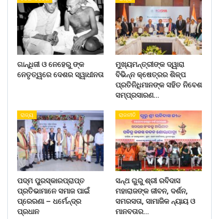
ଗାନ୍ଧିଜୀ ଓ ନେହେରୁ ଙ୍କ
ମୁଖ୍ୟମନ୍ତ୍ରୀଙ୍କ ଦ୍ୱାରା
ନେତୃତ୍ୱରେ ଦେଶର ସ୍ୱାଧୀନତା
ବିଭିନ୍ନ କ୍ଷେତ୍ରର ଶିଳ୍ପ
ପ୍ରତିନିଧିମାନଙ୍କ ସହିତ ନିବେଶ
ସମ୍ପ୍ରସାରଣ…
ରାଜ୍ୟ
ରାଜନୀତି
ପଦ୍ମ ପୁରସ୍କାରପ୍ରାପ୍ତ
ସନ୍ଥ ଗୁରୁ ଶ୍ରୀ ରବିଦାସ
ପ୍ରତିଭାମାନେ ସମାଜ ପାଇଁ
ମହାରାଜଙ୍କ ଜୀବନ, ଦର୍ଶନ,
ପ୍ରେରଣା – ଧର୍ମେନ୍ଦ୍ର
ସମରସତା, ସାମାଜିକ ନ୍ୟାୟ ଓ
ପ୍ରଧାନ
ମାନବତାର…