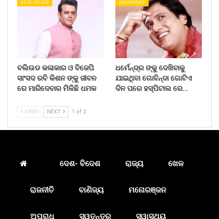
ଦେଶ- ବିଦେଶ
ମନୋରଞ୍ଜନ
ବଲିଉଡ କଳାକାର ଓ ବିଜେପି
ଧର୍ମେନ୍ଦ୍ର ଙ୍କୁ ଦେଖିବାକୁ
ସାଂସଦ ରବି କିଶନ ଙ୍କୁ ଜୀବନ
ଯାଇଥିବା ଗୋବିନ୍ଦା ଗୋଟିଏ
ରେ ମାରିଦେବାର ମିଳିଛି ଧମକ
ଦିନ ପରେ ହସ୍ପିଟାଲ ରେ…
PREV
NEXT
1 of 2
ଦେଶ- ବିଦେଶ
ରାଜ୍ୟ
ଖେଳ
ରାଜନୀତି
ବାଣିଜ୍ୟ
ମନୋରଞ୍ଜନ
ଅପରାଧ
ସ୍ୱତନ୍ତ୍ର
ସ୍ୱାସ୍ଥ୍ୟ