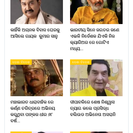
କାହିଁକି ଅଚାନକ ବିବାଦ ଘେରକୁ
ଭାରତୀୟ ସିନେ ଜଗତର ଜଣେ
ଆସିଲେ ଗାୟକ କୁମାର ସାନୁ
ଏଭଳି ନିର୍ଦେଶକ ଯିଏକି ନିଜ
କ୍ୟାରିଅର ରେ ଗୋଟିଏ
ମଧ୍ୟ…
ଦେଶ- ବିଦେଶ
ଦେଶ- ବିଦେଶ
ମହାଭାରତ ଧାରାବାହିକ ରେ
ଦୀପାବଳିରେ ଶେଷ ନିଶ୍ୱାସ
କର୍ଣ୍ଣ ଚରିତ୍ରରେ ଅଭିନୟ
ତ୍ୟାଗ କଲେ ପ୍ରସିଦ୍ଧ
କରୁଥିବା ପଙ୍କଜ ଧୀର ୬୮
ବଲିଉଡ ଅଭିନେତା ଅସରାନି
ବର୍ଷ…