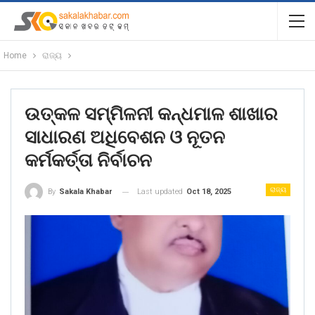
Home
ରାଜ୍ୟ
ଉତ୍କଳ ସମ୍ମିଳନୀ କନ୍ଧମାଳ ଶାଖାର
ସାଧାରଣ ଅଧିବେଶନ ଓ ନୂତନ
କର୍ମକର୍ତ୍ତା ନିର୍ବାଚନ
ରାଜ୍ୟ
Last updated
Oct 18, 2025
By
Sakala Khabar