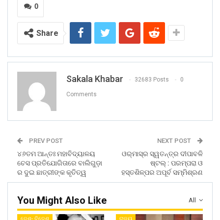
0
Share
Sakala Khabar
32683 Posts
0
Comments
PREV POST
NEXT POST
୪୬ତମ ଆନ୍ତଃ ମହାବିଦ୍ୟାଳୟ
ଓର୍‌ମାସ୍‌ର ସ୍ୱତନ୍ତ୍ର ଦୀପାବଳି
ଚେସ ପ୍ରତିଯୋଗିତାରେ ବାଲିଗୁଡ଼ା
ଷ୍ଟଲ୍‌ : ପରମ୍ପରା ଓ
ର ଦୁଇ ଛାତ୍ରୀଙ୍କ କୃତିତ୍ୱ
ହସ୍ତଶିଳ୍ପର ଅପୂର୍ବ ସମ୍ମିଶ୍ରଣ
You Might Also Like
All
ଦେଶ- ବିଦେଶ
ରାଜ୍ୟ