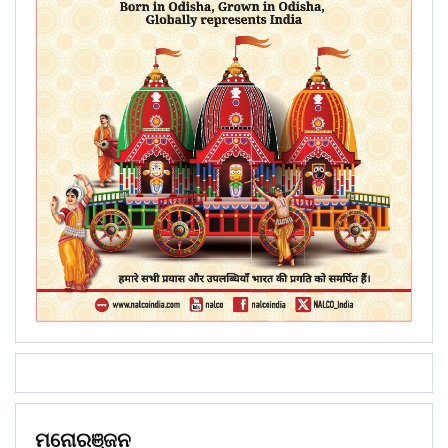
ମନୋରଞ୍ଜନ