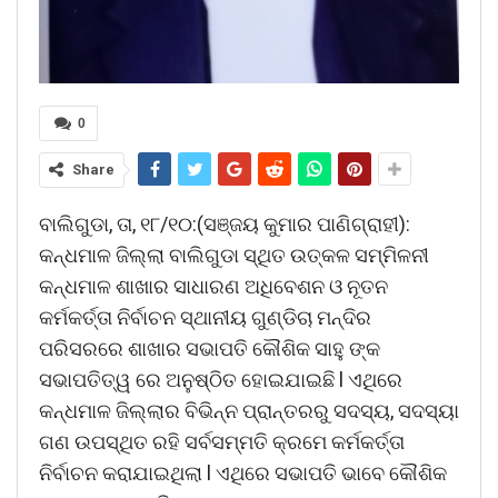
0
Share
ବାଲିଗୁଡା, ତା, ୧୮/୧୦:(ସଞ୍ଜୟ କୁମାର ପାଣିଗ୍ରାହୀ):
କନ୍ଧମାଳ ଜିଲ୍ଲା ବାଲିଗୁଡା ସ୍ଥିତ ଉତ୍କଳ ସମ୍ମିଳନୀ
କନ୍ଧମାଳ ଶାଖାର ସାଧାରଣ ଅଧିବେଶନ ଓ ନୂତନ
କର୍ମକର୍ତ୍ତା ନିର୍ବାଚନ ସ୍ଥାନୀୟ ଗୁଣ୍ଡିଚା ମନ୍ଦିର
ପରିସରରେ ଶାଖାର ସଭାପତି କୌଶିକ ସାହୁ ଙ୍କ
ସଭାପତିତ୍ୱ ରେ ଅନୁଷ୍ଠିତ ହୋଇଯାଇଛି l ଏଥିରେ
କନ୍ଧମାଳ ଜିଲ୍ଲାର ବିଭିନ୍ନ ପ୍ରାନ୍ତରରୁ ସଦସ୍ୟ, ସଦସ୍ୟା
ଗଣ ଉପସ୍ଥିତ ରହି ସର୍ବସମ୍ମତି କ୍ରମେ କର୍ମକର୍ତ୍ତା
ନିର୍ବାଚନ କରାଯାଇଥିଲା l ଏଥିରେ ସଭାପତି ଭାବେ କୌଶିକ