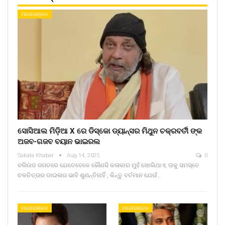
ମନୋରଞ୍ଜନ
ସୋସିଆଲ ମିଡ଼ିଆ X ରେ ଡିସ୍କୋ ଡ୍ୟାନ୍ସର ମିଥୁନ ଚକ୍ରବର୍ତୀ ଙ୍କ
ଅଜବ-ଗଜବ ବୟାନ ଭାଇରଲ
Sakala Khabar
Aug 14, 2025
0
ବଲିଉଡ ଜଗତରେ ଯେତେବେଳେ କୌଣସି କଳାକାର ମୁହଁ ଖୋଲିଥାଏ, ତାକୁ ସମସ୍ତେ
ଚଳଚିତ୍ରର ଡାଇଲଗ ଭାବି ଶୁଣନ୍ତିନାହିଁ , କିନ୍ତୁ ବର୍ତମାନ ଯେଉଁ…
ମନୋରଞ୍ଜନ
ମନୋରଞ୍ଜନ