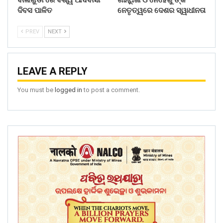
ଦିବସ ପାଳିତ
ନେତୃତ୍ୱରେ ଦେଶର ସ୍ୱାଧୀନତା
PREV
NEXT
LEAVE A REPLY
You must be
logged in
to post a comment.