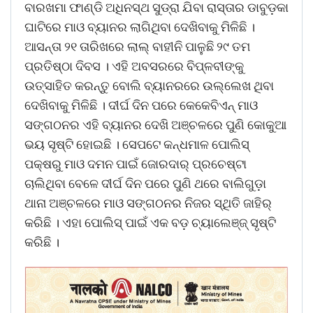
ବାରଖମା ଫାଣ୍ଡି ଅଧିନସ୍ଥ ସୁଡ୍ରା ଯିବା ରାସ୍ତାର ଡାବୁଡ଼କା
ଘାଟିରେ ମାଓ ବ୍ୟାନର ଲାଗିଥିବା ଦେଖିବାକୁ ମିଳିଛି ।
ଆସନ୍ତା ୨୧ ତାରିଖରେ ଲାଲ୍ ବାହୀନି ପାଳୁଛି ୨୯ ତମ
ପ୍ରତିଷ୍ଠା ଦିବସ । ଏହି ଅବସରରେ ବିପ୍ଳବୀଙ୍କୁ
ଉତ୍ସାହିତ କରନ୍ତୁ ବୋଲି ବ୍ୟାନରରେ ଉଲ୍ଲେଖ ଥିବା
ଦେଖିବାକୁ ମିଳିଛି । ଦୀର୍ଘ ଦିନ ପରେ କେକେବିଏନ୍ ମାଓ
ସଙ୍ଗଠନର ଏହି ବ୍ୟାନର ଦେଖି ଅଞ୍ଚଳରେ ପୁଣି କୋକୁଆ
ଭୟ ସୃଷ୍ଟି ହୋଇଛି । ସେପଟେ କନ୍ଧମାଳ ପୋଲିସ୍
ପକ୍ଷରୁ ମାଓ ଦମନ ପାଇଁ ଜୋରଦାର୍ ପ୍ରଚେଷ୍ଟା
ଚାଲିଥିବା ବେଳେ ଦୀର୍ଘ ଦିନ ପରେ ପୁଣି ଥରେ ବାଲିଗୁଡ଼ା
ଥାନା ଅଞ୍ଚଳରେ ମାଓ ସଙ୍ଗଠନର ନିଜର ସ୍ଥିତି ଜାହିର୍
କରିଛି । ଏହା ପୋଲିସ୍ ପାଇଁ ଏକ ବଡ଼ ଚ୍ୟାଲେଞ୍ଜ୍ ସୃଷ୍ଟି
କରିଛି ।