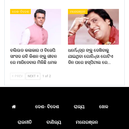
ଦେଶ- ବିଦେଶ
ମନୋରଞ୍ଜନ
ବଲିଉଡ କଳାକାର ଓ ବିଜେପି
ଧର୍ମେନ୍ଦ୍ର ଙ୍କୁ ଦେଖିବାକୁ
ସାଂସଦ ରବି କିଶନ ଙ୍କୁ ଜୀବନ
ଯାଇଥିବା ଗୋବିନ୍ଦା ଗୋଟିଏ
ରେ ମାରିଦେବାର ମିଳିଛି ଧମକ
ଦିନ ପରେ ହସ୍ପିଟାଲ ରେ…
PREV
NEXT
1 of 2
ଦେଶ- ବିଦେଶ
ରାଜ୍ୟ
ଖେଳ
ରାଜନୀତି
ବାଣିଜ୍ୟ
ମନୋରଞ୍ଜନ