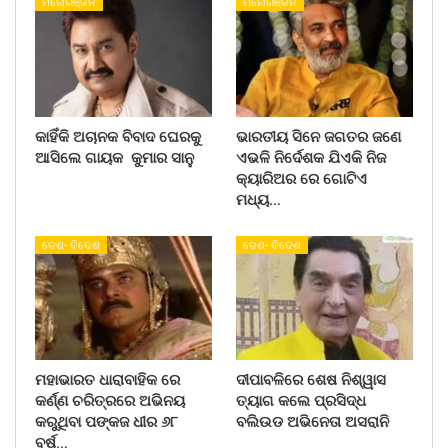
ମନୋରଞ୍ଜନ
ମନୋରଞ୍ଜନ
କାହିଁକି ଅଚାନକ ବିବାଦ ଘେରକୁ
ଭାରତୀୟ ସିନେ ଜଗତର ଜଣେ
ଆସିଲେ ଗାୟକ କୁମାର ସାନୁ
ଏଭଳି ନିର୍ଦେଶକ ଯିଏକି ନିଜ
କ୍ୟାରିଅର ରେ ଗୋଟିଏ
ମଧ୍ୟ…
ଦେଶ- ବିଦେଶ
ଦେଶ- ବିଦେଶ
ମହାଭାରତ ଧାରାବାହିକ ରେ
ଦୀପାବଳିରେ ଶେଷ ନିଶ୍ୱାସ
କର୍ଣ୍ଣ ଚରିତ୍ରରେ ଅଭିନୟ
ତ୍ୟାଗ କଲେ ପ୍ରସିଦ୍ଧ
କରୁଥିବା ପଙ୍କଜ ଧୀର ୬୮
ବଲିଉଡ ଅଭିନେତା ଅସରାନି
ବର୍ଷ…