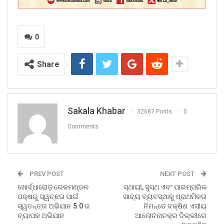
0
Share
Sakala Khabar
32687 Posts
0
Comments
PREV POST
NEXT POST
ଖୋର୍ଦ୍ଧାରୋଡ଼ ରେଳମଣ୍ଡଳ
ସ୍ଥାୟୀ, ସୁସ୍ଥ ଏବଂ ପାରମ୍ପରିକ
ପକ୍ଷରୁ ସ୍ୱଚ୍ଛତା ପାଇଁ
ଖାଦ୍ୟ ବ୍ୟବସ୍ଥାକୁ ପ୍ରାଥମିକତା
ସ୍ୱତନ୍ତ୍ର ଅଭିଯାନ 5.0 ର
ନିମନ୍ତେ ଦକ୍ଷିଣ ଏସୀୟ
ବ୍ୟାପକ ଅଭିଯାନ
ଆଲୋଚନାଚକ୍ର ଦିଲ୍ଲୀରେ