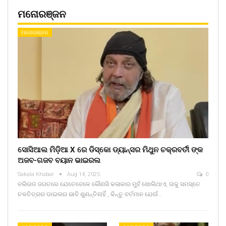
ମନୋରଞ୍ଜନ
ମନୋରଞ୍ଜନ
ସୋସିଆଲ ମିଡ଼ିଆ X ରେ ଡିସ୍କୋ ଡ୍ୟାନ୍ସର ମିଥୁନ ଚକ୍ରବର୍ତୀ ଙ୍କ
ଅଜବ-ଗଜବ ବୟାନ ଭାଇରଲ
Sakala Khabar
Aug 14, 2025
0
ବଲିଉଡ ଜଗତରେ ଯେତେବେଳେ କୌଣସି କଳାକାର ମୁହଁ ଖୋଲିଥାଏ, ତାକୁ ସମସ୍ତେ
ଚଳଚିତ୍ରର ଡାଇଲଗ ଭାବି ଶୁଣନ୍ତିନାହିଁ , କିନ୍ତୁ ବର୍ତମାନ ଯେଉଁ…