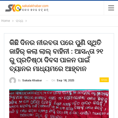
Home
ରାଜ୍ୟ
କିଛି ଦିନର ନୀରବତା ପରେ ପୁଣି ସ୍ଥିତି
ଜାହିର୍ କଲା ଲାଲ୍ ବାହିନୀ : ଆସନ୍ତା ୨୧
ରୁ ପ୍ରତିଷ୍ଠା ଦିବସ ପାଳନ ପାଇଁ
ବ୍ୟାନର ମାଧ୍ୟମରେ ଆହ୍ବାନ
ରାଜ୍ୟ
On
Sep 18, 2025
By
Sakala Khabar