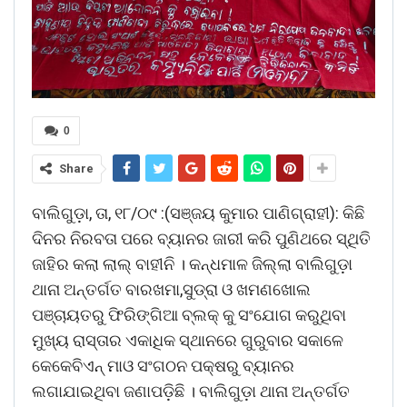
0
Share
ବାଲିଗୁଡ଼ା, ତା, ୧୮/୦୯ :(ସଞ୍ଜୟ କୁମାର ପାଣିଗ୍ରାହୀ): କିଛି
ଦିନର ନିରବତା ପରେ ବ୍ୟାନର ଜାରୀ କରି ପୁଣିଥରେ ସ୍ଥିତି
ଜାହିର କଲା ଲାଲ୍ ବାହୀନି । କନ୍ଧମାଳ ଜିଲ୍ଲା ବାଲିଗୁଡ଼ା
ଥାନା ଅନ୍ତର୍ଗତ ବାରଖମା,ସୁଡ୍ରା ଓ ଖମଣଖୋଲ
ପଞ୍ଚାୟତରୁ ଫିରିଙ୍ଗିଆ ବ୍ଲକ୍ କୁ ସଂଯୋଗ କରୁଥିବା
ମୁଖ୍ୟ ରାସ୍ତାର ଏକାଧିକ ସ୍ଥାନରେ ଗୁରୁବାର ସକାଳେ
କେକେବିଏନ୍ ମାଓ ସଂଗଠନ ପକ୍ଷରୁ ବ୍ୟାନର
ଲଗାଯାଇଥିବା ଜଣାପଡ଼ିଛି । ବାଲିଗୁଡ଼ା ଥାନା ଅନ୍ତର୍ଗତ