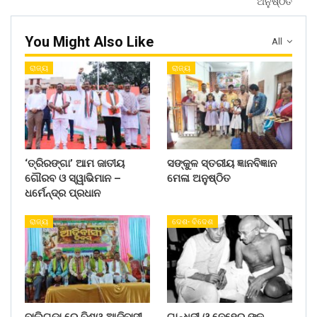
ଅନୁଷ୍ଠିତ
You Might Also Like
All
ରାଜ୍ୟ
ରାଜ୍ୟ
‘ତ୍ରିରଙ୍ଗା’ ଆମ ଜାତୀୟ
ସଙ୍କୁଳ ସ୍ତରୀୟ ଜ୍ଞାନବିଜ୍ଞାନ
ଗୌରବ ଓ ସ୍ୱାଭିମାନ –
ମେଳା ଅନୁଷ୍ଠିତ
ଧର୍ମେନ୍ଦ୍ର ପ୍ରଧାନ
ରାଜ୍ୟ
ଦେଶ- ବିଦେଶ
ବାଲିଗୁଡା ରେ ବିଶ୍ୱ ଆଦିବାସୀ
ଗାନ୍ଧିଜୀ ଓ ନେହେରୁ ଙ୍କ