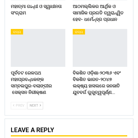
ମହାତ୍ମା ଗାନ୍ଧୀ ଓ ସ୍ୱାଧୀନତା
ଆଠମଲ୍ଲିକର ଆର୍ଥିକ ଓ
ସଂଗ୍ରାମ
ସାମାଜିକ ପ୍ରଗତି ତ୍ୱରାନ୍ୱିତ
ହେବ- ଧର୍ମେନ୍ଦ୍ର ପ୍ରଧାନ
ରାଜ୍ୟ
ରାଜ୍ୟ
ପୂର୍ବତଟ ରେଳପଥ
ବିକଶିତ ଓଡ଼ିଶା-୨୦୩୬ ଏବଂ
ମହାପ୍ରବନ୍ଧକଙ୍କ
ବିକଶିତ ଭାରତ-୨୦୪୭
ସମ୍ବଲପୁର-ବଲାଙ୍ଗୀର
ଲକ୍ଷ୍ୟ ହାସଲରେ ଜନଜାତି
ସେକ୍ସନ ନିରୀକ୍ଷଣ
ଯୁବବର୍ଗ ଗୁରୁତ୍ୱପୂର୍ଣ୍ଣ…
PREV
NEXT
LEAVE A REPLY