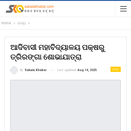
Home
ରାଜ୍ୟ
ଆଦିବାସୀ ମହାବିଦ୍ୟାଳୟ ପକ୍ଷରୁ
ତ୍ରିରଙ୍ଗା ଶୋଭାଯାତ୍ରା
ରାଜ୍ୟ
Last updated
Aug 14, 2025
By
Sakala Khabar