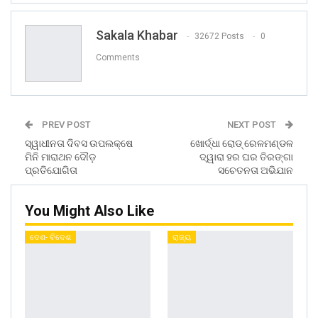
Sakala Khabar
32672 Posts
0
Comments
PREV POST
NEXT POST
ସ୍ୱାଧୀନତା ଦିବସ ଉପଲକ୍ଷେ
ଖୋର୍ଦ୍ଧା ରୋଡ୍ ରେଳମଣ୍ଡଳ
ମିନି ମାରାଥନ ଦୌଡ଼
ଦ୍ୱାରା ହର ଘର ତିରଙ୍ଗା
ପ୍ରତିଯୋଗିତା
ସଚେତନତା ଅଭିଯାନ
You Might Also Like
ଦେଶ- ବିଦେଶ
ରାଜ୍ୟ