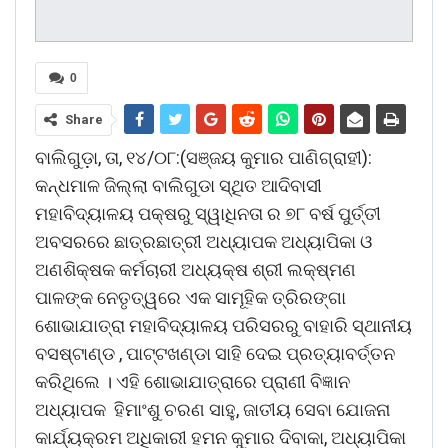
0
Share
ବାଲିଗୁଡ଼ା, ତା, ୧୪/୦୮:(ସଞ୍ଜୟ କୁମାର ପାଣିଗ୍ରାହୀ):
କନ୍ଧମାଳ ଜିଲ୍ଲା ବାଲିଗୁଡା ସ୍ଥିତ ଆଦିବାସୀ
ମହାବିଦ୍ୟାଳୟ ପକ୍ଷରୁ ସ୍ୱାଧିନତା ର ୭୮ ବର୍ଷ ପୁର୍ତ୍ତୀ
ଅବସରରେ ଛାତ୍ରଛାତ୍ରୀ ଅଧ୍ୟାପକ ଅଧ୍ୟାପିକା ଓ
ଅଣଶିକ୍ଷକ କର୍ମଚାରୀ ଅଧ୍ୟକ୍ଷ ଶ୍ରୀ ଲକ୍ଷ୍ମଣ
ପାଳଙ୍କ ନେତୃତ୍ୱରେ ଏକ ସାମୂହିକ ତ୍ରିରଙ୍ଗା
ଶୋଭାଯାତ୍ରା ମହାବିଦ୍ୟାଳୟ ପରିସରରୁ ବାହାରି ସ୍ଥାନୀୟ
ବସଷ୍ଟାଣ୍ଡ , ପାଟ୍ଟଖଣ୍ଡା ସାହି ଦେଇ ପ୍ରତ୍ୟାବର୍ତ୍ତନ
କରିଥିଲେ । ଏହି ଶୋଭାଯାତ୍ରାରେ ପ୍ରାଣୀ ବିଜ୍ଞାନ
ଅଧ୍ୟାପକ ହିମାଂଶୁ ଚରଣ ସାହୁ, ଜାତୀୟ ସେବା ଯୋଜନା
କାର୍ଯ୍ୟକ୍ରମ ଅଧିକାରୀ ହମନ କୁମାର ଦିବାକା, ଅଧ୍ୟାପିକା