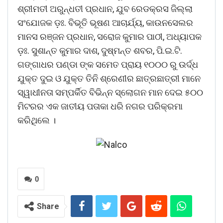
ଶ୍ରୀମତୀ ଅରୁନ୍ଧତୀ ପ୍ରଧାନ, ଯୁବ ରେଡକ୍ରସ ଜିଲ୍ଲା
ସଂଯୋଜକ ଡ଼ଃ. ବିଭୂତି ଭୂଷଣ ଆଚାର୍ଯ୍ୟ, କାଉନସେଲର
ମାନସ ରଞ୍ଜନ ପ୍ରଧାନ, ସରୋଜ କୁମାର ପାଠୀ, ଅଧ୍ୟାପକ
ଡ଼ଃ. ସୁଶାନ୍ତ କୁମାର ଦାଶ, ଦୁଷ୍ମନ୍ତ ଶବର, ପି.ଇ.ଟି.
ଗଙ୍ଗାଧର ପଣ୍ଡା ଙ୍କ ସମେତ ପ୍ରାୟ ୧୦୦୦ ରୁ ଉର୍ଦ୍ଧ
ଯୁକ୍ତ ଦୁଇ ଓ ଯୁକ୍ତ ତିନି ଶ୍ରେଣୀର ଛାତ୍ରଛାତ୍ରୀ ମାନେ
ସ୍ୱାଧୀନତା ସମ୍ପର୍କିତ ବିଭିନ୍ନ ସ୍ଲୋଗନ ମାନ ଦେଇ ୫୦୦
ମିଟରର ଏକ ଜାତୀୟ ପତାକା ଧରି ନଗର ପରିକ୍ରମା
କରିଥିଲେ ।
0
Share