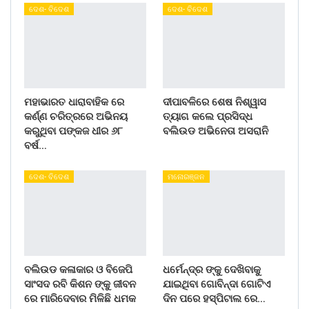
ଦେଶ- ବିଦେଶ
ଦେଶ- ବିଦେଶ
ମହାଭାରତ ଧାରାବାହିକ ରେ
ଦୀପାବଳିରେ ଶେଷ ନିଶ୍ୱାସ
କର୍ଣ୍ଣ ଚରିତ୍ରରେ ଅଭିନୟ
ତ୍ୟାଗ କଲେ ପ୍ରସିଦ୍ଧ
କରୁଥିବା ପଙ୍କଜ ଧୀର ୬୮
ବଲିଉଡ ଅଭିନେତା ଅସରାନି
ବର୍ଷ…
ଦେଶ- ବିଦେଶ
ମନୋରଞ୍ଜନ
ବଲିଉଡ କଳାକାର ଓ ବିଜେପି
ଧର୍ମେନ୍ଦ୍ର ଙ୍କୁ ଦେଖିବାକୁ
ସାଂସଦ ରବି କିଶନ ଙ୍କୁ ଜୀବନ
ଯାଇଥିବା ଗୋବିନ୍ଦା ଗୋଟିଏ
ରେ ମାରିଦେବାର ମିଳିଛି ଧମକ
ଦିନ ପରେ ହସ୍ପିଟାଲ ରେ…