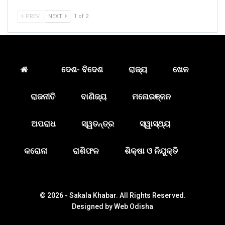
PREV
NEXT
1 of 2
ଦେଶ- ବିଦେଶ
ରାଜ୍ୟ
ଖେଳ
ରାଜନୀତି
ବାଣିଜ୍ୟ
ମନୋରଞ୍ଜନ
ଅପରାଧ
ସ୍ୱତନ୍ତ୍ର
ସ୍ୱାସ୍ଥ୍ୟ
କରୋନା
ରାଶିଫଳ
ଶିକ୍ଷା ଓ ନିଯୁକ୍ତି
© 2026 - Sakala Khabar. All Rights Reserved.
Designed by
Web Odisha