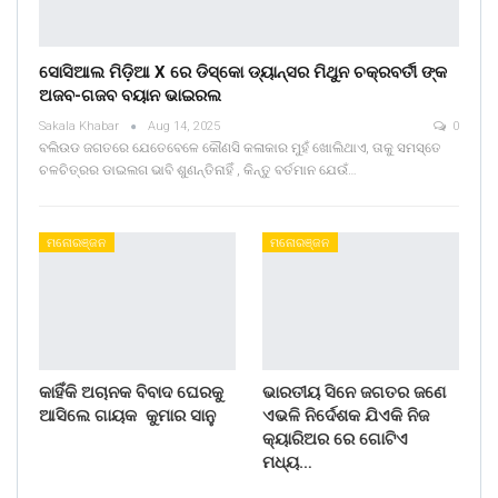
ସୋସିଆଲ ମିଡ଼ିଆ X ରେ ଡିସ୍କୋ ଡ୍ୟାନ୍ସର ମିଥୁନ ଚକ୍ରବର୍ତୀ ଙ୍କ
ଅଜବ-ଗଜବ ବୟାନ ଭାଇରଲ
Sakala Khabar
Aug 14, 2025
0
ବଲିଉଡ ଜଗତରେ ଯେତେବେଳେ କୌଣସି କଳାକାର ମୁହଁ ଖୋଲିଥାଏ, ତାକୁ ସମସ୍ତେ
ଚଳଚିତ୍ରର ଡାଇଲଗ ଭାବି ଶୁଣନ୍ତିନାହିଁ , କିନ୍ତୁ ବର୍ତମାନ ଯେଉଁ…
ମନୋରଞ୍ଜନ
ମନୋରଞ୍ଜନ
କାହିଁକି ଅଚାନକ ବିବାଦ ଘେରକୁ
ଭାରତୀୟ ସିନେ ଜଗତର ଜଣେ
ଆସିଲେ ଗାୟକ କୁମାର ସାନୁ
ଏଭଳି ନିର୍ଦେଶକ ଯିଏକି ନିଜ
କ୍ୟାରିଅର ରେ ଗୋଟିଏ
ମଧ୍ୟ…