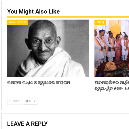
You Might Also Like
ଦେଶ- ବିଦେଶ
ରାଜ୍ୟ
ମହାତ୍ମା ଗାନ୍ଧୀ ଓ ସ୍ୱାଧୀନତା ସଂଗ୍ରାମ
ଆଠମଲ୍ଲିକର ଆର୍ଥିକ
ତ୍ୱରାନ୍ୱିତ ହେବ- ଧର
PREV
NEXT
LEAVE A REPLY