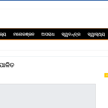
ିଜ୍ୟ
ମନୋରଞ୍ଜନ
ଅପରାଧ
ସ୍ୱତନ୍ତ୍ର
ସ୍ୱାସ୍ଥ୍ୟ
 ପାଳିତ
ରା