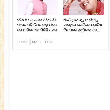
ବଲିଉଡ କଳାକାର ଓ ବିଜେପି
ଧର୍ମେନ୍ଦ୍ର ଙ୍କୁ ଦେଖିବାକୁ
ସାଂସଦ ରବି କିଶନ ଙ୍କୁ ଜୀବନ
ଯାଇଥିବା ଗୋବିନ୍ଦା ଗୋଟିଏ
ରେ ମାରିଦେବାର ମିଳିଛି ଧମକ
ଦିନ ପରେ ହସ୍ପିଟାଲ ରେ…
PREV
NEXT
1 of 2