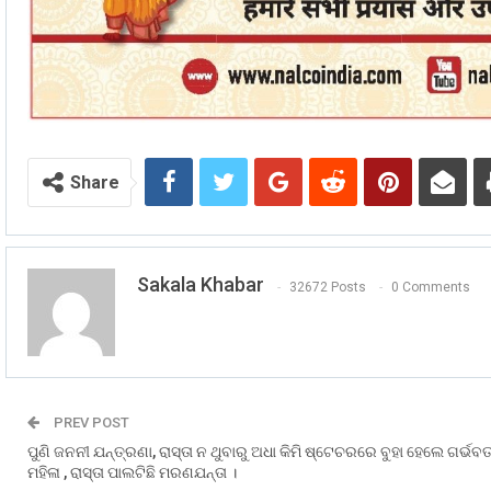
Share
Sakala Khabar
32672 Posts
0 Comments
PREV POST
ପୁଣି ଜନନୀ ଯନ୍ତ୍ରଣା, ରାସ୍ତା ନ ଥୁବାରୁ ଅଧା କିମି ଷ୍ଟେଚରରେ ବୁହା ହେଲେ ଗର୍ଭବତ
ମହିଳା , ରାସ୍ତା ପାଲଟିଛି ମରଣଯନ୍ତା ।