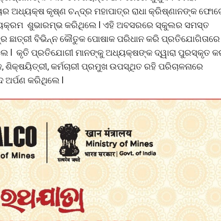
 ଅଧ୍ୟକ୍ଷ କୃଷ୍ଣ ଚନ୍ଦ୍ର ମହାପାତ୍ର ରାଧା କ୍ରିଷ୍ଣାନଙ୍କ ଫୋ
ର୍ଯ୍ୟକ୍ରମ ଶୁଭାରମ୍ଭ କରିଥିଲେ l ଏହି ଅବସରରେ ସ୍କୁଲର ସମସ୍ତ
ତ୍ର ଛାତ୍ରୀ ବିଭିନ୍ନ କୌତୁକ ପୋଷାକ ପରିଧାନ କରି ପ୍ରତିଯୋଗିତାରେ
 l କୃତି ପ୍ରତିଯୋଗୀ ମାନଙ୍କୁ ଅଧ୍ୟକ୍ଷଙ୍କ ଦ୍ୱାରା ପୁରସ୍କୃତ କ
ିକ୍ଷୟିତ୍ରୀ, କର୍ମଚାରୀ ପ୍ରମୁଖ ଉପସ୍ଥିତ ରହି ପରିଚାଳନାରେ
 ଅର୍ପଣ କରିଥିଲେ l