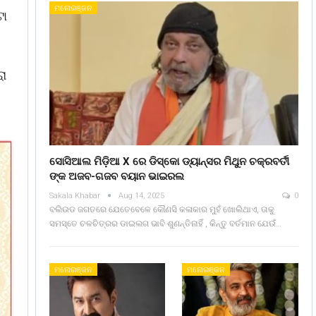
ମନୋରଞ୍ଜନ
ଟୋ
ରା
ସୋସିଆଲ ମିଡ଼ିଆ X ରେ ଡିସ୍କୋ ଡ୍ୟାନ୍ସର ମିଥୁନ ଚକ୍ରବର୍ତୀ
ଙ୍କ ଅଜବ-ଗଜବ ବୟାନ ଭାଇରଲ
Sakala Khabar
Aug 14, 2025
0
ବଲିଉଡ ଜଗତରେ ଯେତେବେଳେ କୌଣସି କଳାକାର ମୁହଁ ଖୋଲିଥାଏ, ତାକୁ
ସମସ୍ତେ ଚଳଚିତ୍ରର ଡାଇଲଗ ଭାବି ଶୁଣନ୍ତିନାହିଁ , କିନ୍ତୁ ବର୍ତମାନ ଯେଉଁ…
ମନୋରଞ୍ଜନ
ମନୋରଞ୍ଜନ