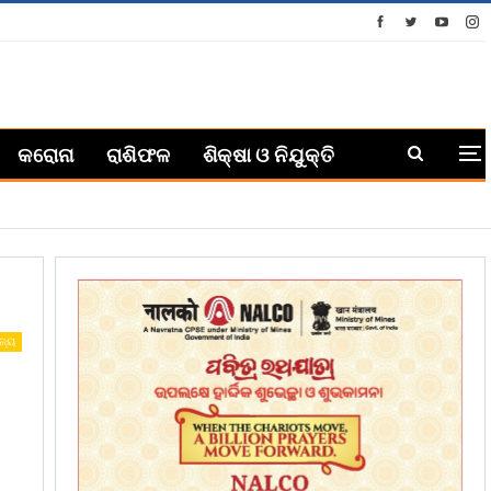
କରୋନା
ରାଶିଫଳ
ଶିକ୍ଷା ଓ ନିଯୁକ୍ତି
ଜ୍ୟ