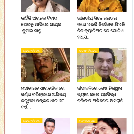
କାହିଁକି ଅଚାନକ ବିବାଦ
ଭାରତୀୟ ସିନେ ଜଗତର
ଘେରକୁ ଆସିଲେ ଗାୟକ
ଜଣେ ଏଭଳି ନିର୍ଦେଶକ ଯିଏକି
କୁମାର ସାନୁ
ନିଜ କ୍ୟାରିଅର ରେ ଗୋଟିଏ
ମଧ୍ୟ…
ଦେଶ- ବିଦେଶ
ଦେଶ- ବିଦେଶ
ମହାଭାରତ ଧାରାବାହିକ ରେ
ଦୀପାବଳିରେ ଶେଷ ନିଶ୍ୱାସ
କର୍ଣ୍ଣ ଚରିତ୍ରରେ ଅଭିନୟ
ତ୍ୟାଗ କଲେ ପ୍ରସିଦ୍ଧ
କରୁଥିବା ପଙ୍କଜ ଧୀର ୬୮
ବଲିଉଡ ଅଭିନେତା ଅସରାନି
ବର୍ଷ…
ଦେଶ- ବିଦେଶ
ମନୋରଞ୍ଜନ