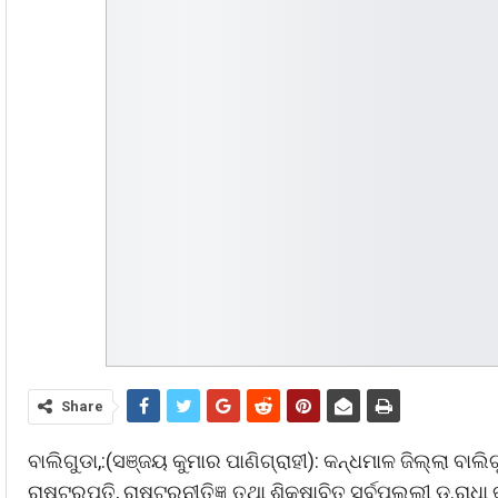
Share
ବାଲିଗୁଡା,:(ସଞ୍ଜୟ କୁମାର ପାଣିଗ୍ରାହୀ): କନ୍ଧମାଳ ଜିଲ୍ଲା ବା
ରାଷ୍ଟ୍ରପତି, ରାଷ୍ଟ୍ରନୀତିଜ୍ଞ ତଥା ଶିକ୍ଷାବିତ ସର୍ବପଲ୍ଲୀ ଡ଼.