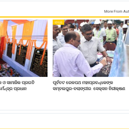
More From Aut
ରାଜ୍ୟ
 ଓ ସାମାଜିକ ପ୍ରଗତି
ପୂର୍ବତଟ ରେଳପଥ ମହାପ୍ରବନ୍ଧକଙ୍କ
୍ମେନ୍ଦ୍ର ପ୍ରଧାନ
ସମ୍ବଲପୁର-ବଲାଙ୍ଗୀର ସେକ୍ସନ ନିରୀକ୍ଷଣ