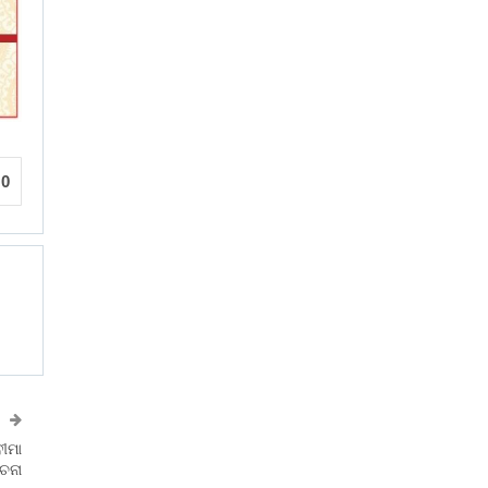
0
ୀମା
ଚନା