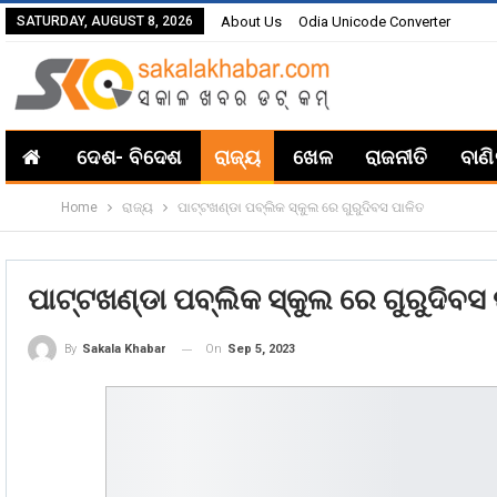
SATURDAY, AUGUST 8, 2026
About Us
Odia Unicode Converter
ଦେଶ- ବିଦେଶ
ରାଜ୍ୟ
ଖେଳ
ରାଜନୀତି
ବାଣ
Home
ରାଜ୍ୟ
ପାଟ୍ଟଖଣ୍ଡା ପବ୍ଲିକ ସ୍କୁଲ ରେ ଗୁରୁଦିବସ ପାଳିତ
ପାଟ୍ଟଖଣ୍ଡା ପବ୍ଲିକ ସ୍କୁଲ ରେ ଗୁରୁଦିବସ
On
Sep 5, 2023
By
Sakala Khabar