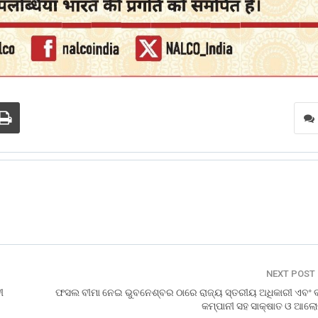
NEXT POST
ୀ
ଫସଲ ବୀମା ନେଇ ଭୁବନେଶ୍ବର ଠାରେ ରାଜ୍ୟ ସ୍ତରୀୟ ଅଧିକାରୀ ଏବଂ ବ
କମ୍ପାନୀ ସହ ସାକ୍ଷାତ ଓ ଆଲୋ