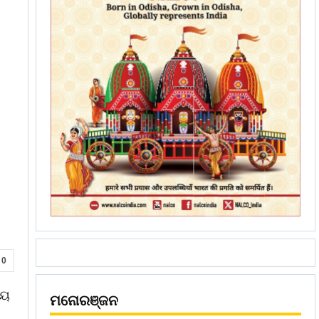
0
ୀୟ
ମନୋରଞ୍ଜନ