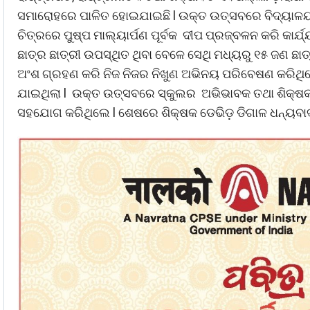
ସମାରୋହରେ ପାଳିତ ହୋଇଯାଇଛି l ଉକ୍ତ ଉତ୍ସବରେ ବିଦ୍ୟାଳୟର
ଚିତ୍ରରେ ପୁଷ୍ପ ମାଲ୍ୟାର୍ପଣ ପୂର୍ବକ ଦୀପ ପ୍ରଜ୍ବଳନ କରି କା
ଛାତ୍ର ଛାତ୍ରୀ ଉପସ୍ଥିତ ଥିବା ବେଳେ ସେଥି ମଧ୍ୟରୁ ୧୫ ଜଣ ଛା
ଅଂଶ ଗ୍ରହଣ କରି ନିଜ ନିଜର ନିଖୁଣ ଅଭିନୟ ପରିବେଷଣ କରିଥିଲେ
ଯାଇଥିଲା l ଉକ୍ତ ଉତ୍ସବରେ ସ୍କୁଲର ଅଭିଭାବକ ତଥା ଶିକ୍ଷକ, ଶ
ସହଯୋଗ କରିଥିଲେ l ଶେଷରେ ଶିକ୍ଷକ ଡେଭିଡ଼ ଡିଗାଳ ଧନ୍ୟବାଦ