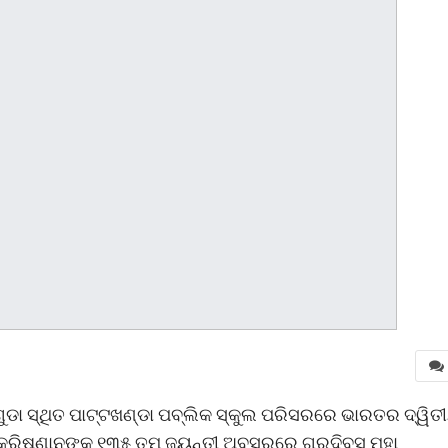
ଲିଗୁଡା ସ୍ଥିତ ପାଟ୍ଟଖଣ୍ଡା ପବ୍ଲିକ ସ୍କୁଲ ପରିସରରେ ଭାରତର ଦ୍ୱିତ
ରାଧା କ୍ରିଷ୍ଣାନଙ୍କ ୧୩୫ ତମ ଜୟନ୍ତୀ ଅବସରରେ ଗୁରୁଦିବସ ମହା