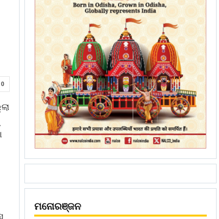
0
୍ଲା
ା
ମନୋରଞ୍ଜନ
ସ