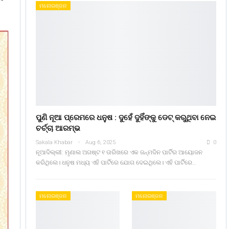
ମନୋରଞ୍ଜନ
ପୁଣି ନୂଆ ପ୍ରେମରେ ଧନୁଷ : ଦୁହେଁ ଦୁହିଁଙ୍କୁ ଡେଟ୍ କରୁଥିବା ନେଇ
ଚର୍ଚ୍ଚା ଆରମ୍ଭ
Sakala Khabar
Aug 6, 2025
0
ନୂଆଦିଲ୍ଲୀ: ମୃଣାଲ ଅଗଷ୍ଟ ୧ ତାରିଖରେ ଏକ ଜନ୍ମଦିନ ପାର୍ଟିର ଆୟୋଜନ
କରିଥିଲେ। ଧନୁଷ ମଧ୍ୟ ଏହି ପାର୍ଟିରେ ଯୋଗ ଦେଇଥିଲେ। ଏହି ପାର୍ଟିରେ…
ମନୋରଞ୍ଜନ
ମନୋରଞ୍ଜନ