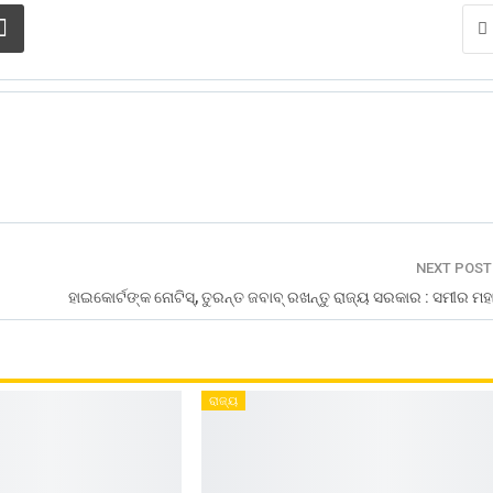
NEXT POS
ହାଇକୋର୍ଟଙ୍କ ନୋଟିସ୍, ତୁରନ୍ତ ଜବାବ୍ ରଖନ୍ତୁ ରାଜ୍ୟ ସରକାର : ସମୀର ମହା
ରାଜ୍ୟ