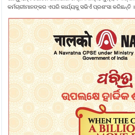
କର୍ମଚାରୀମାନଙ୍କର ଏପରି କାର୍ଯ୍ୟକୁ ସଭିଏଁ ପ୍ରଶଂସା କରିଛନ୍ତି ।