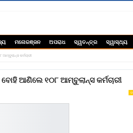
ଜ୍ୟ
ମନୋରଞ୍ଜନ
ଅପରାଧ
ସ୍ୱତନ୍ତ୍ର
ସ୍ୱାସ୍ଥ୍ୟ
 ଆମ୍ବୁଲାନ୍ସ କର୍ମଚାରୀ
 ବୋହି ଆଣିଲେ ୧୦୮ ଆମ୍ବୁଲାନ୍ସ କର୍ମଚାରୀ
ରା