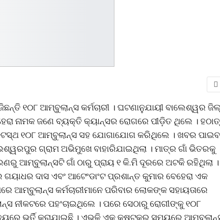
ଛନ୍ତି ୧୦୮ ଆମ୍ବୁଲାନ୍ସ କର୍ମଚାରୀ । ଘଟଣାନୁଯାୟୀ ବାଲେଶ୍ୱର ଜିଲ
ରା ନାମକ ଜଣେ ବ୍ୟକ୍ତି କ୍ୟାନ୍ସର ରୋଗରେ ପୀଡ଼ିତ ଥିଲେ । ହଠାତ୍
 ନିକଟସ୍ଥ ୧୦୮ ଆମ୍ବୁଲାନ୍ସ ସହ ଯୋଗାଯୋଗ କରିଥିଲେ । ଖବର ପାଇବ
ଶ୍ୱରପୁର ଗ୍ରାମ ଅଭିମୁଖେ ବାହାରିଯାଇଥିଲା । ମାତ୍ର ଗାଁ ଭିତରକୁ
ଆମ୍ବୁଲାନ୍ସଟି ଗାଁ ଠାରୁ ପ୍ରାୟ ୧ କି.ମି ଦୂରରେ ଅଟକି ରହିଥିଲା ।
ଭର ଗୟାଧର ଦାସ ଏବଂ ଆଟେଂଡାଂଟ ପ୍ରଶାନ୍ତ କୁମାର ବେହେରା ଏକ
ରେ ଆମ୍ବୁଲାନ୍ସ କର୍ମଚାରୀମାନେ ପରିବାର ଲୋକଙ୍କ ସହାୟତାରେ
ବୁଲାନ୍ସ ନୀକଟରେ ପହଂଚାଇଥିଲେ । ପରେ ସେଠାରୁ ରୋଗୀଙ୍କୁ ୧୦୮
ାଳୟରେ ଭର୍ତି କରାଯାଇଛି । ଏଭଳି ଏକ କଷ୍ଟକର ସମୟରେ ଆମ୍ବୁଲାନ୍