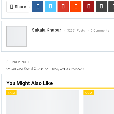
Share
Sakala Khabar
32661 Posts
0 Comments
PREV POST
୧୧ ଜଣ ବାଘ ଶିକାରୀ ଗିରଫ : ବାଘ ଛାଲ, ନଖ ଓ ମାଂସ ଜବତ
You Might Also Like
ରାଜ୍ୟ
ରାଜ୍ୟ