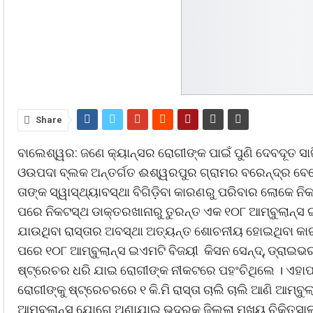
Share
ବାଲେଶ୍ୱର: ଜଣେ କ୍ୟାନ୍ସର ରୋଗୀଙ୍କ ପାଇଁ ପୁଣି ଦେବଦୂତ ସାଜି
ଓଉପଦା ବ୍ଲକ ଅନ୍ତର୍ଗତ ଈଶ୍ୱରପୁର ଗ୍ରାମର ବରେନ୍ଦ୍ର ବେହେ
ତାଙ୍କ ସ୍ୱାସ୍ଥ୍ୟାବସ୍ଥା ବିଗିଡ଼ିବା କାରଣରୁ ପରିବାର ଲୋକେ
ପରେ ନିକଟସ୍ଥ ଡାକ୍ତରଖାନାରୁ ତୁରନ୍ତ ଏକ ୧୦୮ ଆମ୍ବୁଲାନ୍ସ ଇ
ଯାଉଥିବା ରାସ୍ତାର ଅବସ୍ଥା ଅତ୍ୟନ୍ତ ଶୋଚନୀୟ ହୋଇଥିବା କାରଣରୁ 
ପରେ ୧୦୮ ଆମ୍ବୁଲାନ୍ସ ଇଏମଟି ବିଜୟୀ କିସନ ସେନ୍ଦ୍‌, ଡ୍ରାଇ
ଷ୍ଟ୍ରେଚର ଧରି ଯାଇ ରୋଗୀଙ୍କ ନୀକଟରେ ପହଂଚିଥିଲେ । ଏହାପ
ରୋଗୀଙ୍କୁ ଷ୍ଟ୍ରେଚରରେ ୧ କି.ମି ରାସ୍ତା ଚାଲି ଚାଲି ଆଣି ଆମ୍
ଆମ୍ବୁଲାନ୍ସ ଯୋଗେ ଅଣାଯାଇ ଭଦ୍ରକ ଜିଲ୍ଲା ମୁଖ୍ୟ ଚିକିତ୍ସ