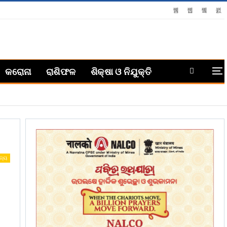
କରୋନା
ରାଶିଫଳ
ଶିକ୍ଷା ଓ ନିଯୁକ୍ତି
ଜ୍ୟ