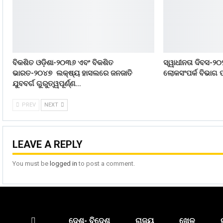
ବିକଶିତ ଓଡ଼ିଶା-୨୦୩୬ ଏବଂ ବିକଶିତ
ସ୍ୱାଧୀନତା ଦିବସ-୨୦
ଭାରତ-୨୦୪୭ ଲକ୍ଷ୍ୟ ହାସଲରେ ଜନଜାତି
ଲୋକସଂପର୍କ ବିଭାଗ ପ
ଯୁବବର୍ଗ ଗୁରୁତ୍ୱପୂର୍ଣ୍ଣ…
PREV
NEXT
LEAVE A REPLY
You must be
logged in
to post a comment.
ଦେଶ- ବିଦେଶ
ରାଜ୍ୟ
ଖେଳ