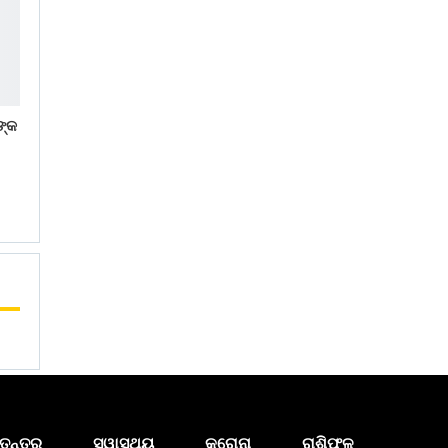
ଙ୍କ
ତନ୍ତ୍ର
ସ୍ୱାସ୍ଥ୍ୟ
କରୋନା
ରାଶିଫଳ