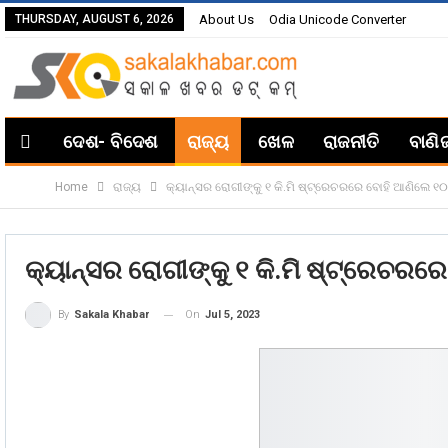
THURSDAY, AUGUST 6, 2026
About Us
Odia Unicode Converter
ଦେଶ- ବିଦେଶ
ରାଜ୍ୟ
ଖେଳ
ରାଜନୀତି
ବାଣି
Home
ରାଜ୍ୟ
କ୍ୟାନ୍ସର ରୋଗୀଙ୍କୁ ୧ କି.ମି ଷ୍ଟ୍ରେଚରରେ ବୋହି ଆଣିଲେ ୧୦୮
କ୍ୟାନ୍ସର ରୋଗୀଙ୍କୁ ୧ କି.ମି ଷ୍ଟ୍ରେଚରରେ
On
Jul 5, 2023
By
Sakala Khabar