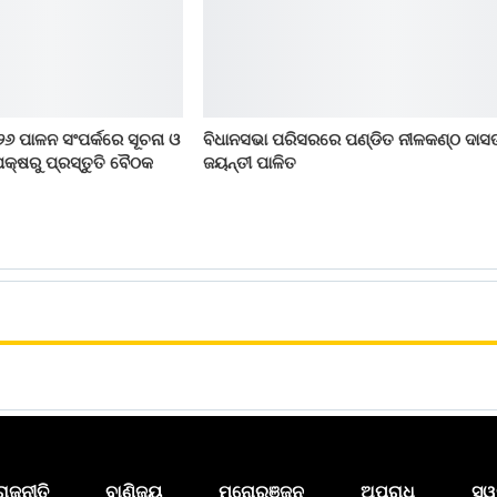
୨୬ ପାଳନ ସଂପର୍କରେ ସୂଚନା ଓ
ବିଧାନସଭା ପରିସରରେ ପଣ୍ଡିତ ନୀଳକଣ୍ଠ ଦାସ
କ୍ଷରୁ ପ୍ରସ୍ତୁତି ବୈଠକ
ଜୟନ୍ତୀ ପାଳିତ
ରାଜନୀତି
ବାଣିଜ୍ୟ
ମନୋରଞ୍ଜନ
ଅପରାଧ
ସ୍ୱ