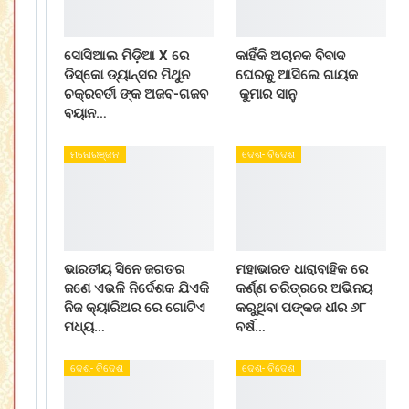
ସୋସିଆଲ ମିଡ଼ିଆ X ରେ
କାହିଁକି ଅଚାନକ ବିବାଦ
ଡିସ୍କୋ ଡ୍ୟାନ୍ସର ମିଥୁନ
ଘେରକୁ ଆସିଲେ ଗାୟକ
ଚକ୍ରବର୍ତୀ ଙ୍କ ଅଜବ-ଗଜବ
କୁମାର ସାନୁ
ବୟାନ…
ମନୋରଞ୍ଜନ
ଦେଶ- ବିଦେଶ
ଭାରତୀୟ ସିନେ ଜଗତର
ମହାଭାରତ ଧାରାବାହିକ ରେ
ଜଣେ ଏଭଳି ନିର୍ଦେଶକ ଯିଏକି
କର୍ଣ୍ଣ ଚରିତ୍ରରେ ଅଭିନୟ
ନିଜ କ୍ୟାରିଅର ରେ ଗୋଟିଏ
କରୁଥିବା ପଙ୍କଜ ଧୀର ୬୮
ମଧ୍ୟ…
ବର୍ଷ…
ଦେଶ- ବିଦେଶ
ଦେଶ- ବିଦେଶ