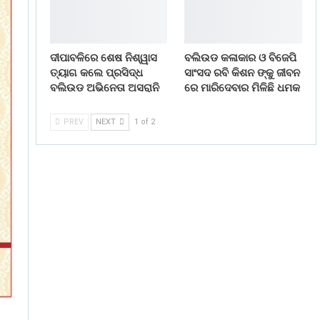
ଦୀପାବଳିରେ ଶେଷ ନିଶ୍ୱାସ
ବଲିଉଡ କଳାକାର ଓ ବିଜେପି
ତ୍ୟାଗ କଲେ ପ୍ରସିଦ୍ଧ
ସାଂସଦ ରବି କିଶନ ଙ୍କୁ ଜୀବନ
ବଲିଉଡ ଅଭିନେତା ଅସରାନି
ରେ ମାରିଦେବାର ମିଳିଛି ଧମକ
PREV
NEXT
1 of 2