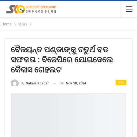
Home
ରାଜ୍ୟ
ବୈଜୟନ୍ତ ପଣ୍ଡାଙ୍କୁ ଚତୁର୍ଥ ବଡ
ସଫଳତା : ବିଜେପିରେ ଯୋଗଦେଲେ
କୈଳାସ ଗେହଲଟ
ରାଜ୍ୟ
On
Nov 18, 2024
By
Sakala Khabar