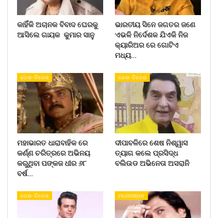
କାହିଁକି ଅଚାନକ ବିବାଦ ଘେରକୁ
ଭାରତୀୟ ସିନେ ଜଗତର ଜଣେ
ଆସିଲେ ଗାୟକ କୁମାର ସାନୁ
ଏଭଳି ନିର୍ଦେଶକ ଯିଏକି ନିଜ
କ୍ୟାରିଅର ରେ ଗୋଟିଏ
ମଧ୍ୟ…
ଦେଶ- ବିଦେଶ
ଦେଶ- ବିଦେଶ
ମହାଭାରତ ଧାରାବାହିକ ରେ
ଦୀପାବଳିରେ ଶେଷ ନିଶ୍ୱାସ
କର୍ଣ୍ଣ ଚରିତ୍ରରେ ଅଭିନୟ
ତ୍ୟାଗ କଲେ ପ୍ରସିଦ୍ଧ
କରୁଥିବା ପଙ୍କଜ ଧୀର ୬୮
ବଲିଉଡ ଅଭିନେତା ଅସରାନି
ବର୍ଷ…
ଦେଶ- ବିଦେଶ
ମନୋରଞ୍ଜନ