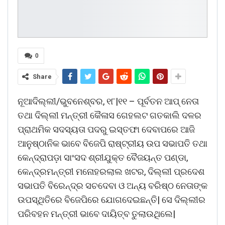
0
Share
ନୂଆଦିଲ୍ଲୀ/ଭୁବନେଶ୍ବର, ୧୮|୧୧ – ପୂର୍ବତନ ଆପ୍ ନେତା
ତଥା ଦିଲ୍ଲୀ ମନ୍ତ୍ରୀ କୈଳାସ ଗେହଲଟ ଗତକାଲି ଦଳର
ପ୍ରାଥମିକ ସଦସ୍ୟତା ପଦରୁ ଇସ୍ତଫା ଦେବାପରେ ଆଜି
ଆନୁଷ୍ଠାନିକ ଭାବେ ବିଜେପି ରାଷ୍ଟ୍ରୀୟ ଉପ ସଭାପତି ତଥା
କେନ୍ଦ୍ରାପଡ଼ା ସାଂସଦ ଶ୍ରୀଯୁକ୍ତ ବୈଜୟନ୍ତ ପଣ୍ଡା,
କେନ୍ଦ୍ରମନ୍ତ୍ରୀ ମନୋହରଲାଲ ଖଟର, ଦିଲ୍ଲୀ ପ୍ରଦେଶ
ସଭାପତି ବିରେନ୍ଦ୍ର ସଚଦେବା ଓ ଅନ୍ୟ ବରିଷ୍ଠ ନେତାଙ୍କ
ଉପସ୍ଥିତିରେ ବିଜେପିରେ ଯୋଗଦେଇଛନ୍ତି| ସେ ଦିଲ୍ଲୀର
ପରିବହନ ମନ୍ତ୍ରୀ ଭାବେ ଦାୟିତ୍ବ ତୁଲାଉଥିଲେ|