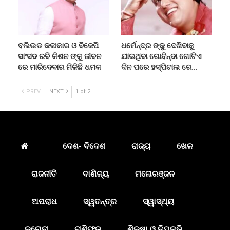
ବଲିଉଡ କଳାକାର ଓ ବିଜେପି
ଧର୍ମେନ୍ଦ୍ର ଙ୍କୁ ଦେଖିବାକୁ
ସାଂସଦ ରବି କିଶନ ଙ୍କୁ ଜୀବନ
ଯାଇଥିବା ଗୋବିନ୍ଦା ଗୋଟିଏ
ରେ ମାରିଦେବାର ମିଳିଛି ଧମକ
ଦିନ ପରେ ହସ୍ପିଟାଲ ରେ…
PREV
NEXT
1 of 2
ଦେଶ- ବିଦେଶ
ରାଜ୍ୟ
ଖେଳ
ରାଜନୀତି
ବାଣିଜ୍ୟ
ମନୋରଞ୍ଜନ
ଅପରାଧ
ସ୍ୱତନ୍ତ୍ର
ସ୍ୱାସ୍ଥ୍ୟ
କରୋନା
ରାଶିଫଳ
ଶିକ୍ଷା ଓ ନିଯୁକ୍ତି