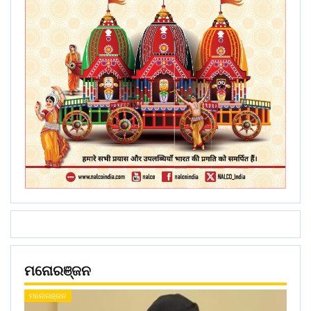
ମନୋରଞ୍ଜନ
ମନୋରଞ୍ଜନ