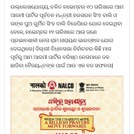
ଉଲ୍ଲେଖଯୋଗ୍ୟ, ଚଳିତ ନଭେମ୍ବର ୧୦ ତାରିଖରେ ଆମ
ଆଦମୀ ପାର୍ଟିର ପୂର୍ବତନ ମନ୍ତ୍ରୀ ହରସରନ ସିଂହ ବାଲି ଓ
ତାଙ୍କ ପୁଅ ଗୁର୍ମିତ ସିଂହ ବାଲି ବିଜେପିରେ ଯୋଗ ଦେଇଥିବା
ବେଳେ, ନଭେମ୍ବର ୧୧ ତାରିଖରେ ଆଉ ଜଣେ
ପ୍ରଭାବଶାଳୀ ନେତା ରାମ ନାରାୟଣ ଭାରଦ୍ଵାଜ ଯୋଗ
ଦେଇଥିଲେ| ଦିଲ୍ଲୀ ବିଧାନସଭା ନିର୍ବାଚନର କିଛି ମାସ
ପୂର୍ବରୁ ଆମ ଆଦମୀ ପାର୍ଟିର ବରିଷ୍ଠ ନେତାମାନେ ଦଳ
ଛାଡିବା ବୈଜୟନ୍ତଙ୍କ ପାଇଁ ଆଉ ଏକ ବଡ ସଫଳତା|