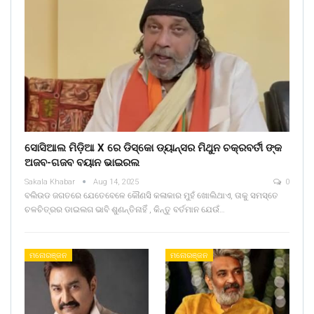
ସୋସିଆଲ ମିଡ଼ିଆ X ରେ ଡିସ୍କୋ ଡ୍ୟାନ୍ସର ମିଥୁନ ଚକ୍ରବର୍ତୀ ଙ୍କ
ଅଜବ-ଗଜବ ବୟାନ ଭାଇରଲ
Sakala Khabar
Aug 14, 2025
0
ବଲିଉଡ ଜଗତରେ ଯେତେବେଳେ କୌଣସି କଳାକାର ମୁହଁ ଖୋଲିଥାଏ, ତାକୁ ସମସ୍ତେ
ଚଳଚିତ୍ରର ଡାଇଲଗ ଭାବି ଶୁଣନ୍ତିନାହିଁ , କିନ୍ତୁ ବର୍ତମାନ ଯେଉଁ…
ମନୋରଞ୍ଜନ
ମନୋରଞ୍ଜନ