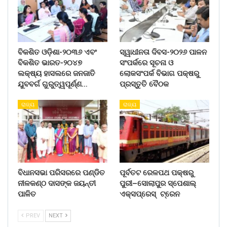
ବିକଶିତ ଓଡ଼ିଶା-୨୦୩୬ ଏବଂ
ସ୍ୱାଧୀନତା ଦିବସ-୨୦୨୬ ପାଳନ
ବିକଶିତ ଭାରତ-୨୦୪୭
ସଂପର୍କରେ ସୂଚନା ଓ
ଲକ୍ଷ୍ୟ ହାସଲରେ ଜନଜାତି
ଲୋକସଂପର୍କ ବିଭାଗ ପକ୍ଷରୁ
ଯୁବବର୍ଗ ଗୁରୁତ୍ୱପୂର୍ଣ୍ଣ…
ପ୍ରସ୍ତୁତି ବୈଠକ
ରାଜ୍ୟ
ରାଜ୍ୟ
ବିଧାନସଭା ପରିସରରେ ପଣ୍ଡିତ
ପୂର୍ବତଟ ରେଳପଥ ପକ୍ଷରୁ
ନୀଳକଣ୍ଠ ଦାସଙ୍କ ଜୟନ୍ତୀ
ପୁରୀ–ସୋଲାପୁର ସ୍ପେଶାଲ୍
ପାଳିତ
ଏକ୍ସପ୍ରେସ୍ ଟ୍ରେନ
PREV
NEXT