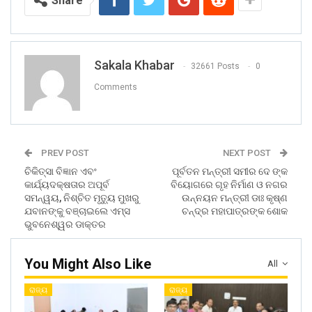
Share
Sakala Khabar
32661 Posts
0
Comments
PREV POST
NEXT POST
ଚିକିତ୍ସା ବିଜ୍ଞାନ ଏବଂ
ପୂର୍ବତନ ମନ୍ତ୍ରୀ ସମୀର ଦେ ଙ୍କ
କାର୍ଯ୍ୟଦକ୍ଷତାର ଅପୂର୍ବ
ବିୟୋଗରେ ଗୃହ ନିର୍ମାଣ ଓ ନଗର
ସମନ୍ୱୟ, ନିଶ୍ଚିତ ମୃତ୍ୟୁ ମୁଖରୁ
ଉନ୍ନୟନ ମନ୍ତ୍ରୀ ଡାଃ କୃଷ୍ଣ
ଯବାନଙ୍କୁ ବଞ୍ଚାଇଲେ ଏମ୍‌ସ
ଚନ୍ଦ୍ର ମହାପାତ୍ରଙ୍କ ଶୋକ
ଭୁବନେଶ୍ୱର ଡାକ୍ତର
You Might Also Like
All
ରାଜ୍ୟ
ରାଜ୍ୟ