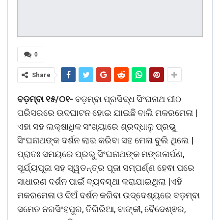
0
Share
ବଡ଼ମ୍ବା ୧୫/୦୧-
ବଡ଼ମ୍ବା ପ୍ରସିଦ୍ଧ ସିଂଘନାଥ ପୀଠ
ପରିସରରେ ଉଦଘାଟନ ହୋଇ ଯାଇଛି ବାଲି ମକରମେଳା |
ଏହା ସହ ଲକ୍ଷାଧିକ ସଂଖ୍ୟାରେ ଶ୍ରଦ୍ଧାଳୁ ପ୍ରଭୁ
ସିଂଘନାଥଙ୍କ ଦର୍ଶନ ଲାଭ କରିବା ସହ ମେଳା ବୁଲି ଥିଲେ |
ପ୍ରାତଃ ସମୟରେ ପ୍ରଭୁ ସିଂଘନାଥଙ୍କ ମଙ୍ଗଳାର୍ପଣ,
ସୂର୍ଯ୍ୟପୂଜା ସହ ସ୍ୱତନ୍ତ୍ର ପୂଜା ସମ୍ପର୍ଣ୍ଣ ହେଵା ପରେ
ସାଧାରଣ ଦର୍ଶନ ପାଇଁ ବ୍ୟବସ୍ଥା କରାଯାଇଥିଲା |ଏହି
ମକରମେଳା ଓ ଦିଅଁ ଦର୍ଶନ କରିବା ଉଦ୍ଦେଶ୍ୟରେ ବଡ଼ମ୍ବା
ସମେତ ନରସିଂହପୁର, ତିଗିରିଆ, ବାଙ୍କୀ, ବୈଦେଶ୍ଵର,