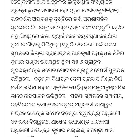
ଢେଙ୍କାନାଳ ଆଦି ଅଞ୍ଚଳର ଲକ୍ଷାଧିକ ସଂଖ୍ୟାରେ
ଶ୍ରଦ୍ଧାଳୁଙ୍କ ସମାଗମ ହୋଇଥିବା ଦେଖିବାକୁ ମିଳିଥିଲା |
ଗତବର୍ଷର ଅଘଟଣକୁ ଦୃଷ୍ଟିରେ ରଖି ପ୍ରଶାସନିକ
ସ୍ତରରେ ଟି- ସେତୁ ସଲଗ୍ନ ରାସ୍ତା ଏବଂ ସମ୍ପୂର୍ଣ ମନ୍ଦିର
ଚତୁର୍ପାଶ୍ୱରେ କଡ଼ା ବ୍ୟାରିକେଟ ବ୍ୟବସ୍ଥା କରାଯିଇ
ଥିବା ଦେଖିବାକୁ ମିଳିଥିଲା | ସ୍ଥିତି ତଦାରଖ ପାଇଁ ଘଟଣା
ସ୍ଥଳରେ ଜିଲ୍ଲା ଗ୍ରାମାଞ୍ଚଳ ଆରକ୍ଷୀ ଅଧିକ୍ଷକ ମିହିର
କୁମାର ପଣ୍ଡା ଉପସ୍ଥିତ ଥିବା ସହ ୬ ପ୍ଲାଟୁନ
ଗୃହରକ୍ଷୀଙ୍କ ସମେତ ମୋଟ ୧୧ ପ୍ଲାଟୁନ ଫୋର୍ସ ମୁତୟନ
ରହିଥିଲେ | ବଡ଼ମ୍ବା ବିଧାୟକ ଦେବୀ ପ୍ରସାଦ ମିଶ୍ର ଦିଅଁ
ଦର୍ଶନ କରିବା ସହ ସାଂସ୍କୃତିକ କାର୍ଯ୍ୟକ୍ରମକୁ ଅନୁଷ୍ଠାନିକ
ଭାବେ ଉଦଘାଟନ କରିଥିଲେ | ଘଟଣା ସ୍ଥଳରେ ସ୍ଥାନୀୟ
ତହସିଲଦାର ତଥା ଦେବୋତ୍ତର ଅଧିକାରୀ ଶାଶ୍ୱତ
ରଞ୍ଜନ ଦାଶଙ୍କ ସମେତ ବଡ଼ମ୍ବା ସ୍ୱାସ୍ଥ୍ୟ ଅଧିକାରୀ
ଡାକ୍ତର ବିଶ୍ୱନାଥ ଆଧେକ, ଉପଖଣ୍ଡ ଆରକ୍ଷୀ
ଅଧିକାରୀ ରବୀନ୍ଦ୍ର କୁମାର ମଲ୍ଲିକ, ବଡ଼ମ୍ବା ଥାନା