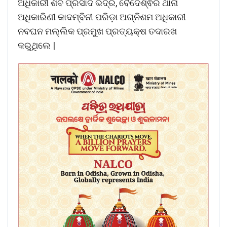
ଅଧିକାରୀ ଶିବ ପ୍ରସାଦ ଭଦ୍ର, ବୈଦେଶ୍ଵର ଥାନା
ଅଧିକାରିଣୀ କାଦମ୍ବିନୀ ପରିଡ଼ା ଅଗ୍ନିଶମ ଅଧିକାରୀ
ନବଘନ ମଲ୍ଲିକ ପ୍ରମୁଖ ପ୍ରତ୍ୟକ୍ଷ ତଦାରଖ
କରୁଥିଲେ |