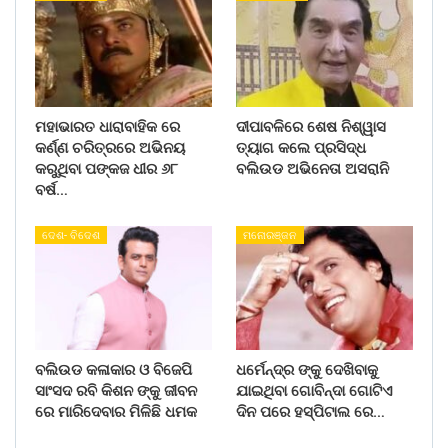
ମହାଭାରତ ଧାରାବାହିକ ରେ
ଦୀପାବଳିରେ ଶେଷ ନିଶ୍ୱାସ
କର୍ଣ୍ଣ ଚରିତ୍ରରେ ଅଭିନୟ
ତ୍ୟାଗ କଲେ ପ୍ରସିଦ୍ଧ
କରୁଥିବା ପଙ୍କଜ ଧୀର ୬୮
ବଲିଉଡ ଅଭିନେତା ଅସରାନି
ବର୍ଷ…
ଦେଶ- ବିଦେଶ
ମନୋରଞ୍ଜନ
ବଲିଉଡ କଳାକାର ଓ ବିଜେପି
ଧର୍ମେନ୍ଦ୍ର ଙ୍କୁ ଦେଖିବାକୁ
ସାଂସଦ ରବି କିଶନ ଙ୍କୁ ଜୀବନ
ଯାଇଥିବା ଗୋବିନ୍ଦା ଗୋଟିଏ
ରେ ମାରିଦେବାର ମିଳିଛି ଧମକ
ଦିନ ପରେ ହସ୍ପିଟାଲ ରେ…