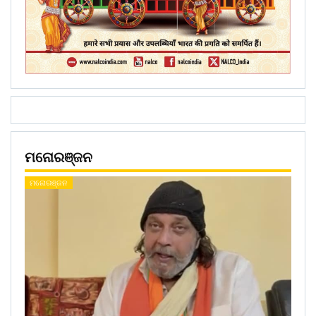
ମନୋରଞ୍ଜନ
ମନୋରଞ୍ଜନ