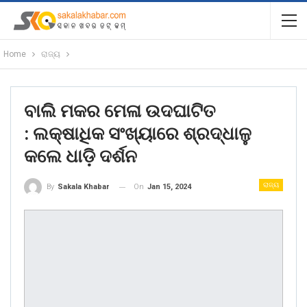
Home
ରାଜ୍ୟ
ବାଲି ମକର ମେଳା ଉଦଘାଟିତ
: ଲକ୍ଷାଧିକ ସଂଖ୍ୟାରେ ଶ୍ରଦ୍ଧାଳୁ
କଲେ ଧାଡ଼ି ଦର୍ଶନ
ରାଜ୍ୟ
On
Jan 15, 2024
By
Sakala Khabar