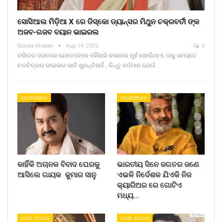
ସୋସିଆଲ ମିଡ଼ିଆ X ରେ ଡିସ୍କୋ ଡ୍ୟାନ୍ସର ମିଥୁନ ଚକ୍ରବର୍ତୀ ଙ୍କ
ଅଜବ-ଗଜବ ବୟାନ ଭାଇରଲ
Sakala Khabar
Aug 14, 2025
0
ବଲିଉଡ ଜଗତରେ ଯେତେବେଳେ କୌଣସି କଳାକାର ମୁହଁ ଖୋଲିଥାଏ, ତାକୁ ସମସ୍ତେ
ଚଳଚିତ୍ରର ଡାଇଲଗ ଭାବି ଶୁଣନ୍ତିନାହିଁ , କିନ୍ତୁ ବର୍ତମାନ ଯେଉଁ…
ମନୋରଞ୍ଜନ
ମନୋରଞ୍ଜନ
କାହିଁକି ଅଚାନକ ବିବାଦ ଘେରକୁ
ଭାରତୀୟ ସିନେ ଜଗତର ଜଣେ
ଆସିଲେ ଗାୟକ କୁମାର ସାନୁ
ଏଭଳି ନିର୍ଦେଶକ ଯିଏକି ନିଜ
କ୍ୟାରିଅର ରେ ଗୋଟିଏ
ମଧ୍ୟ…
ଦେଶ- ବିଦେଶ
ଦେଶ- ବିଦେଶ