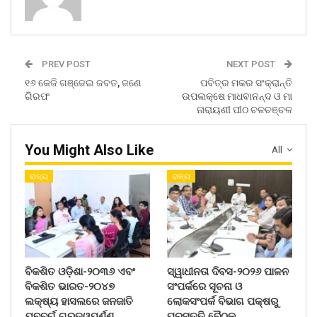
PREV POST
NEXT POST
୧୬ କେଜି ଗଞ୍ଜେଇ ଜବତ, ଜଣେ
ପବିତ୍ର ମକର ସଂକ୍ରାନ୍ତି
ଗିରଫ
ଉପଲକ୍ଷେ ମାଧବାନନ୍ଦ ଓ ମା
ନାରାୟଣୀ ପୀଠ ଚଳଚଞ୍ଚଳ
You Might Also Like
All
ରାଜ୍ୟ
ରାଜ୍ୟ
ବିକଶିତ ଓଡ଼ିଶା-୨୦୩୬ ଏବଂ
ସ୍ୱାଧୀନତା ଦିବସ-୨୦୨୬ ପାଳନ
ବିକଶିତ ଭାରତ-୨୦୪୭
ସଂପର୍କରେ ସୂଚନା ଓ
ଲକ୍ଷ୍ୟ ହାସଲରେ ଜନଜାତି
ଲୋକସଂପର୍କ ବିଭାଗ ପକ୍ଷରୁ
ଯୁବବର୍ଗ ଗୁରୁତ୍ୱପୂର୍ଣ୍ଣ…
ପ୍ରସ୍ତୁତି ବୈଠକ