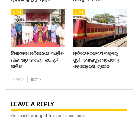
ରାଜ୍ୟ
ରାଜ୍ୟ
ବିଧାନସଭା ପରିସରରେ ପଣ୍ଡିତ
ପୂର୍ବତଟ ରେଳପଥ ପକ୍ଷରୁ
ନୀଳକଣ୍ଠ ଦାସଙ୍କ ଜୟନ୍ତୀ
ପୁରୀ–ସୋଲାପୁର ସ୍ପେଶାଲ୍
ପାଳିତ
ଏକ୍ସପ୍ରେସ୍ ଟ୍ରେନ
PREV
NEXT
LEAVE A REPLY
You must be
logged in
to post a comment.