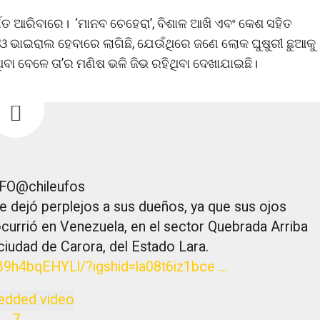
୍ଗତ ଆରିବାରେ। ‘ମାନବ ଚେହେରା’, ବିଶାଳ ଆଖି ଏବଂ କେଶ ସହିତ
ଡିଓ ଭାଇରାଲ ହେବାରେ ଲାଗିଛି, ଯେଉଁଥିରେ ଜଣେ ଲୋକ ଘୁଷୁରୀ ଛୁଆକୁ
ବା ବେଳେ ତା’ର ମଣିଷ ଭଳି ଜିଭ ରହିଥିବା ଦେଖାଯାଇଛି।
UFO
@chileufos
 dejó perplejos a sus dueños, ya que sus ojos
ocurrió en Venezuela, en el sector Quebrada Arriba
 ciudad de Carora, del Estado Lara.
B9h4bqEHYLl/
?igshid=la08t6iz1bce
…
7