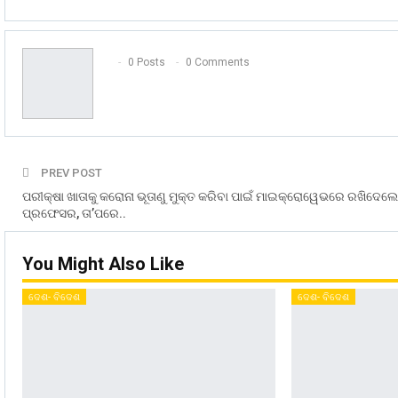
0 Posts
0 Comments
PREV POST
ପରୀକ୍ଷା ଖାତାକୁ କରୋନା ଭୂତାଣୁ ମୁକ୍ତ କରିବା ପାଇଁ ମାଇକ୍ରୋୱେଭରେ ରଖିଦେଲେ
ପ୍ରଫେସର, ତା’ପରେ..
You Might Also Like
ଦେଶ- ବିଦେଶ
ଦେଶ- ବିଦେଶ