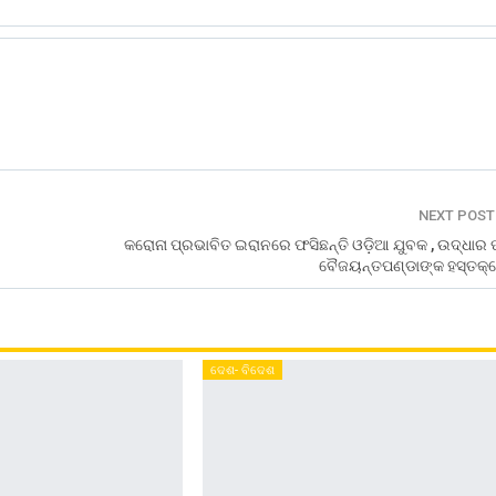
NEXT POS
କରୋନା ପ୍ରଭାବିତ ଇରାନରେ ଫସିଛନ୍ତି ଓଡ଼ିଆ ଯୁବକ , ଉଦ୍ଧାର 
ବୈଜୟନ୍ତପଣ୍ଡାଙ୍କ ହସ୍ତକ୍
ଦେଶ- ବିଦେଶ