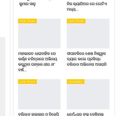
କୁମାର ସାନୁ
ନିଜ କ୍ୟାରିଅର ରେ ଗୋଟିଏ
ମଧ୍ୟ…
ଦେଶ- ବିଦେଶ
ଦେଶ- ବିଦେଶ
ମହାଭାରତ ଧାରାବାହିକ ରେ
ଦୀପାବଳିରେ ଶେଷ ନିଶ୍ୱାସ
କର୍ଣ୍ଣ ଚରିତ୍ରରେ ଅଭିନୟ
ତ୍ୟାଗ କଲେ ପ୍ରସିଦ୍ଧ
କରୁଥିବା ପଙ୍କଜ ଧୀର ୬୮
ବଲିଉଡ ଅଭିନେତା ଅସରାନି
ବର୍ଷ…
ଦେଶ- ବିଦେଶ
ମନୋରଞ୍ଜନ
ବଲିଉଡ କଳାକାର ଓ ବିଜେପି
ଧର୍ମେନ୍ଦ୍ର ଙ୍କୁ ଦେଖିବାକୁ