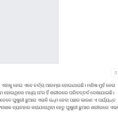
 ଏହାକୁ ନେଇ ଏବେ ଚର୍ଚ୍ଚା ଆରମ୍ଭ ହୋଇଯାଇଛି। ମଣିଷ ମୁହଁ ନେଇ
ନ୍ମ ହୋଇଥିଲେ ମଧ୍ୟ ତା’ର ହିଁ ଶରୀରରେ ପରିବତ୍ତର୍ନ ଦେଖାଯାଇଛି।
 ତେବେ ଘୁଷୁରୀ ଛୁଆର ଏଭଳି ଜନ୍ମ ହେବା ପଛର କାରଣ ଏ ପର୍ଯ୍ୟନ୍ତ
ଟନାଶକ ବ୍ୟବହାର କରାଯାଉଥିବା ହେତୁ ଘୁଷୁରୀ ଛୁଆର ଶରୀରରେ ଏଭ