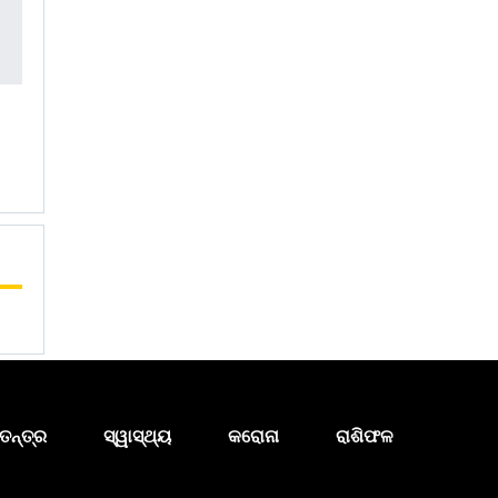
ତନ୍ତ୍ର
ସ୍ୱାସ୍ଥ୍ୟ
କରୋନା
ରାଶିଫଳ