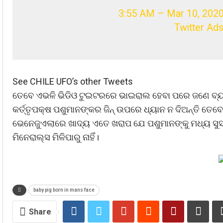
3:55 AM – Mar 10, 202
Twitter Ads
See CHILE UFO’s other Tweets
ତେବେ ଏଭଳି ଭିଡିଓ ଟୁଇଟରରେ ଭାଇରାଲ ହେବା ପରେ ଜଣେ ବ୍ୟବହ
କର୍ତ୍ତୃପକ୍ଷ ପଶୁମାନଙ୍କର ଜିନ୍ ଉପରେ ଧ୍ୟାନ ନ ଦିଅନ୍ତି ତ
ଭେନେଜୁଏଲାରେ ଖାଦ୍ୟ ଏତେ ଖରାପ ଯେ ପଶୁମାନଙ୍କୁ ମଧ୍ୟ ସୁସ୍ଥ 
ମିନେରାଲ୍ସ ମିଳିପାରୁ ନାହିଁ।
baby pig born in mans face
Share