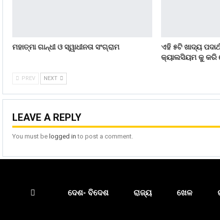
ମହାତ୍ମା ଗାନ୍ଧୀ ଓ ସ୍ୱାଧୀନତା ସଂଗ୍ରାମ
ଏହି ୫ଟି ଖାଦ୍ୟ ପଦାର
କ୍ୟାଲସିୟମ କୁ କରି
PREV
NEXT
LEAVE A REPLY
You must be
logged in
to post a comment.
ଦେଶ- ବିଦେଶ
ରାଜ୍ୟ
ଖେଳ