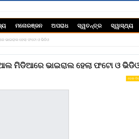
ଜ୍ୟ
ମନୋରଞ୍ଜନ
ଅପରାଧ
ସ୍ୱତନ୍ତ୍ର
ସ୍ୱାସ୍ଥ୍ୟ
ିଆରେ ଭାଇରାଲ ହେଲା ଫଟୋ ଓ ଭିଡିଓ
ାସିଆଲ ମିଡିଆରେ ଭାଇରାଲ ହେଲା ଫଟୋ ଓ ଭିଡି
ଦେଶ- ବି