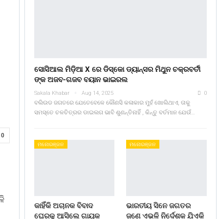
ସୋସିଆଲ ମିଡ଼ିଆ X ରେ ଡିସ୍କୋ ଡ୍ୟାନ୍ସର ମିଥୁନ ଚକ୍ରବର୍ତୀ
ଙ୍କ ଅଜବ-ଗଜବ ବୟାନ ଭାଇରଲ
Sakala Khabar
Aug 14, 2025
0
ବଲିଉଡ ଜଗତରେ ଯେତେବେଳେ କୌଣସି କଳାକାର ମୁହଁ ଖୋଲିଥାଏ, ତାକୁ
ସମସ୍ତେ ଚଳଚିତ୍ରର ଡାଇଲଗ ଭାବି ଶୁଣନ୍ତିନାହିଁ , କିନ୍ତୁ ବର୍ତମାନ ଯେଉଁ…
0
ମନୋରଞ୍ଜନ
ମନୋରଞ୍ଜନ
ଳି
କାହିଁକି ଅଚାନକ ବିବାଦ
ଭାରତୀୟ ସିନେ ଜଗତର
ଘେରକୁ ଆସିଲେ ଗାୟକ
ଜଣେ ଏଭଳି ନିର୍ଦେଶକ ଯିଏକି