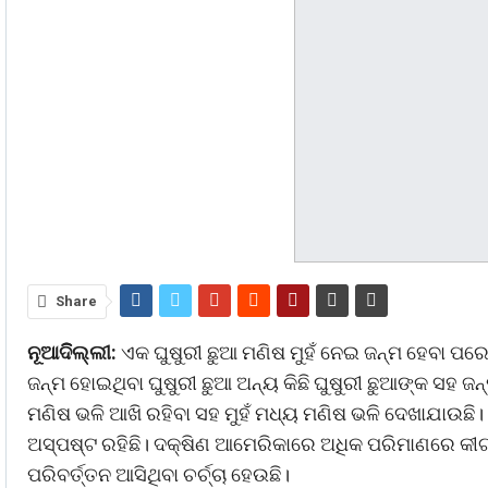
Share
ନୂଆଦିିଲ୍ଲୀ:
ଏକ ଘୁଷୁରୀ ଛୁଆ ମଣିଷ ମୁହଁ ନେଇ ଜନ୍ମ ହେବା ପରେ
ଜନ୍ମ ହୋଇଥିବା ଘୁଷୁରୀ ଛୁଆ ଅନ୍ୟ କିଛି ଘୁଷୁରୀ ଛୁଆଙ୍କ ସହ ଜ
ମଣିଷ ଭଳି ଆଖି ରହିବା ସହ ମୁହଁ ମଧ୍ୟ ମଣିଷ ଭଳି ଦେଖାଯାଉଛି।
ଅସ୍ପଷ୍ଟ ରହିଛି। ଦକ୍ଷିଣ ଆମେରିକାରେ ଅଧିକ ପରିମାଣରେ କୀ
ପରିବର୍ତ୍ତନ ‌ଆସିଥିବା ଚର୍ଚ୍ଚା ହେଉଛି।