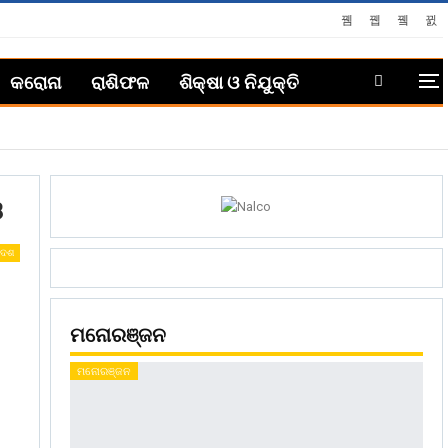
କରୋନା
ରାଶିଫଳ
ଶିକ୍ଷା ଓ ନିଯୁକ୍ତି
ଓ
ଦେଶ
ମନୋରଞ୍ଜନ
ମନୋରଞ୍ଜନ