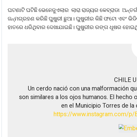
ଘଟଣାଟି ଘଟିଛି ଭେନେଜୁଏଲାର ଲାରା ରାଜ୍ୟର କେବ୍ରାଡା ଅନ୍ତର
ଜନ୍ମଗ୍ରହଣ କରିଛି ଘୁଷୁରୀ ଛୁଆ। ଘୁଷୁରୀର କିଛି ଫଟୋ ଏବଂ ଭି
ହାତରେ ଧରିଥିବାର ଦେଖାଯାଇଛି। ଘୁଷୁରୀର ରଙ୍ଗ ଧୂଷର ହୋଇଥି
CHILE 
Un cerdo nació con una malformación que
son similares a los ojos humanos. El hecho 
en el Municipio Torres de la
https://www.
instagram.com/p/