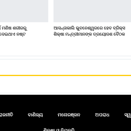
୍ଥ ମଣିଷ ଶରୀରରୁ
ଆସନ୍ତାକାଲି ଭୁବନେଶ୍ୱରରେ ହେବ ବ୍ରିକ୍ସ
 ଦେଇଥାଏ ନଷ୍ଟ
ଶିକ୍ଷା ମନ୍ତ୍ରୀମାନଙ୍କ ତ୍ରୟୋଦଶ ବୈଠକ
ରାଜନୀତି
ବାଣିଜ୍ୟ
ମନୋରଞ୍ଜନ
ଅପରାଧ
ସ୍ୱ
ଶିକ୍ଷା ଓ ନିଯୁକ୍ତି