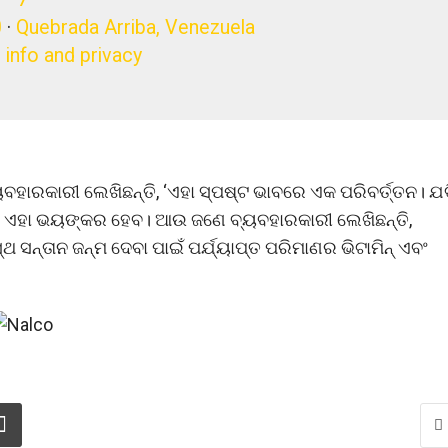
0
·
Quebrada Arriba, Venezuela
 info and privacy
ାରକାରୀ ଲେଖିଛନ୍ତି, ‘ଏହା ସ୍ପଷ୍ଟ ଭାବରେ ଏକ ପରିବର୍ତ୍ତନ। ଯଦ
େବେ ଏହା ଭୟଙ୍କର ହେବ। ଆଉ ଜଣେ ବ୍ୟବହାରକାରୀ ଲେଖିଛନ୍ତି,
ସନ୍ତାନ ଜନ୍ମ ଦେବା ପାଇଁ ପର୍ଯ୍ୟାପ୍ତ ପରିମାଣର ଭିଟାମିନ୍ ଏବଂ