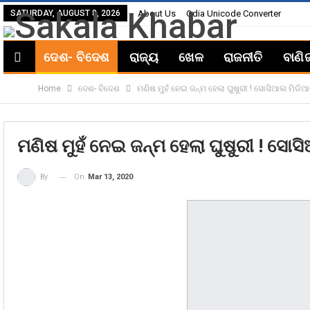
SATURDAY, AUGUST 8, 2026
About Us
Odia Unicode Converter
ଦେଶ- ବିଦେଶ
ରାଜ୍ୟ
ଖେଳ
ରାଜନୀତି
ବାଣି
Home
ଦେଶ- ବିଦେଶ
ମଣିଷ ମୁହଁ ନେଇ ଜନ୍ମ ହେଲା ଘୁଷୁରୀ ! ସୋସିଆଲ ମିଡ
ମଣିଷ ମୁହଁ ନେଇ ଜନ୍ମ ହେଲା ଘୁଷୁରୀ ! ସେ
On
Mar 13, 2020
By