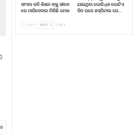
ସାଂସଦ ରବି କିଶନ ଙ୍କୁ ଜୀବନ
ଯାଇଥିବା ଗୋବିନ୍ଦା ଗୋଟିଏ
ରେ ମାରିଦେବାର ମିଳିଛି ଧମକ
ଦିନ ପରେ ହସ୍ପିଟାଲ ରେ…
PREV
NEXT
1 of 2
ି
0