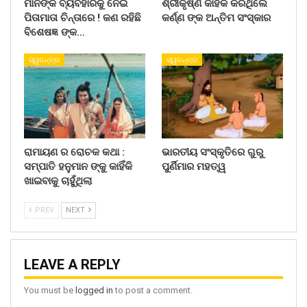
ମାନଙ୍କ ବ୍ୟବହାରକୁ ନେଇ
ଶ୍ରୀକୃଷ୍ଣ କାହିଁକି କରିଥିଲେ
ପିତାମାତା ଚିନ୍ତାରେ ! କଣ ରହିଛି
କର୍ଣ୍ଣ ଙ୍କ ଅନ୍ତିମ ସଂସ୍କାର
ବିଶେଷଜ୍ଞ ଙ୍କ…
ସ୍ୱତନ୍ତ୍ର
ସ୍ୱତନ୍ତ୍ର
ରାମାୟଣ ର ରୋଚକ କଥା :
ଭାରତୀୟ ସଂସ୍କୃତିରେ ଗୁରୁ
ସମ୍ପାତି ହନୁମାନ ଙ୍କୁ କାହିଁକି
ପୁର୍ଣିମାର ମହତ୍ୱ
ଖାଇବାକୁ ଚାହୁଁଥିଲା
PREV
NEXT
LEAVE A REPLY
You must be
logged in
to post a comment.