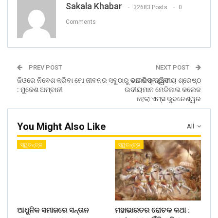
Sakala Khabar
32683 Posts
0
Comments
PREV POST
NEXT POST
ଜିଓରେ ନିବେଶ କରିବା ମୋ ଜୀବନର ସବୁଠାରୁ ବଡ ରିସ୍କ ଥିଲା
ଭାରତର ଦ୍ୱିତୀୟ ଶ୍ରେଷ୍ଠ
: ମୁକେଶ ଅମ୍ବାନୀ
ଉଦୀୟମାନ ମେଡିକାଲ କଲେଜ
ହେଲା ଏମ୍ସ ଭୁବନେଶ୍ୱର
You Might Also Like
All
ସ୍ୱତନ୍ତ୍ର
ସ୍ୱତନ୍ତ୍ର
ଆଧୁନିକ ସମାଜରେ ସନ୍ତାନ
ମହାଭାରତର ରୋଚକ କଥା :