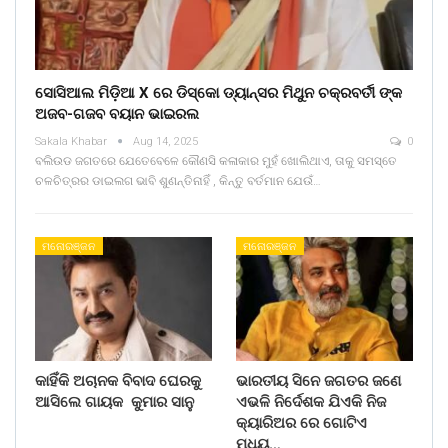
ସୋସିଆଲ ମିଡ଼ିଆ X ରେ ଡିସ୍କୋ ଡ୍ୟାନ୍ସର ମିଥୁନ ଚକ୍ରବର୍ତୀ ଙ୍କ
ଅଜବ-ଗଜବ ବୟାନ ଭାଇରଲ
Sakala Khabar
Aug 14, 2025
0
ବଲିଉଡ ଜଗତରେ ଯେତେବେଳେ କୌଣସି କଳାକାର ମୁହଁ ଖୋଲିଥାଏ, ତାକୁ ସମସ୍ତେ
ଚଳଚିତ୍ରର ଡାଇଲଗ ଭାବି ଶୁଣନ୍ତିନାହିଁ , କିନ୍ତୁ ବର୍ତମାନ ଯେଉଁ…
ମନୋରଞ୍ଜନ
ମନୋରଞ୍ଜନ
କାହିଁକି ଅଚାନକ ବିବାଦ ଘେରକୁ
ଭାରତୀୟ ସିନେ ଜଗତର ଜଣେ
ଆସିଲେ ଗାୟକ କୁମାର ସାନୁ
ଏଭଳି ନିର୍ଦେଶକ ଯିଏକି ନିଜ
କ୍ୟାରିଅର ରେ ଗୋଟିଏ
ମଧ୍ୟ…