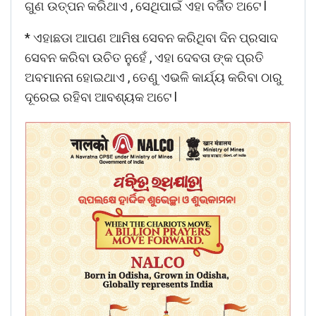
ଗୁଣ ଉତ୍ପନ କରିଥାଏ , ସେଥିପାଇଁ ଏହା ବର୍ଜିତ ଅଟେ l
* ଏହାଛଡା ଆପଣ ଆମିଷ ସେବନ କରିଥିବା ଦିନ ପ୍ରସାଦ
ସେବନ କରିବା ଉଚିତ ନୁହେଁ , ଏହା ଦେବତା ଙ୍କ ପ୍ରତି
ଅବମାନନା ହୋଇଥାଏ , ତେଣୁ ଏଭଳି କାର୍ଯ୍ୟ କରିବା ଠାରୁ
ଦୂରେଇ ରହିବା ଆବଶ୍ୟକ ଅଟେ l