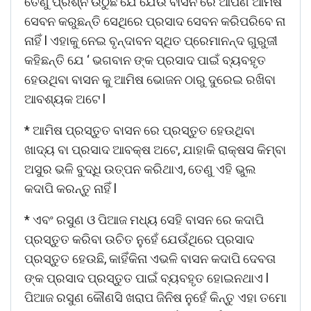
ତେଣୁ ପ୍ରଶ୍ନ ଉଠୁଛି ଯେ ଯେଉଁ ବାସନ ରେ ଆପଣ ଆମିଷ
ସେବନ କରୁଛନ୍ତି ସେଥିରେ ପ୍ରସାଦ ସେବନ କରିପରିବେ ନା
ନାହିଁ l ଏହାକୁ ନେଇ ବୃନ୍ଦାବନ ସ୍ଥିତ ପ୍ରେମାନନ୍ଦ ଗୁରୁଜୀ
କହିଛନ୍ତି ଯେ ‘ ଭଗବାନ ଙ୍କ ପ୍ରସାଦ ପାଇଁ ବ୍ୟବହୃତ
ହେଉଥିବା ବାସନ କୁ ଆମିଷ ଭୋଜନ ଠାରୁ ଦୁରେଇ ରଖିବା
ଆବଶ୍ୟକ ଅଟେ l
* ଆମିଷ ପ୍ରସ୍ତୁତ ବାସନ ରେ ପ୍ରସ୍ତୁତ ହେଉଥିବା
ଖାଦ୍ୟ ବା ପ୍ରସାଦ ଆବକ୍ଷ ଅଟେ, ଯାହାକି ରାକ୍ଷସ କିମ୍ବା
ଅସୁର ଭଳି ବୁଦ୍ଧି ଉତ୍ପନ କରିଥାଏ, ତେଣୁ ଏହି ଭୁଲ
କଦାପି କରନ୍ତୁ ନାହିଁ l
* ଏବଂ ରସୁଣ ଓ ପିଆଜ ମଧ୍ୟ ସେହି ବାସନ ରେ କଦାପି
ପ୍ରସ୍ତୁତ କରିବା ଉଚିତ ନୁହେଁ ଯେଉଁଥିରେ ପ୍ରସାଦ
ପ୍ରସ୍ତୁତ ହେଉଛି, କାହିଁକିନା ଏଭଳି ବାସନ କଦାପି ଦେବତା
ଙ୍କ ପ୍ରସାଦ ପ୍ରସ୍ତୁତ ପାଇଁ ବ୍ୟବହୃତ ହୋଇନଥାଏ l
ପିଆଜ ରସୁଣ କୌଣସି ଖରାପ ଜିନିଷ ନୁହେଁ କିନ୍ତୁ ଏହା ତମୋ