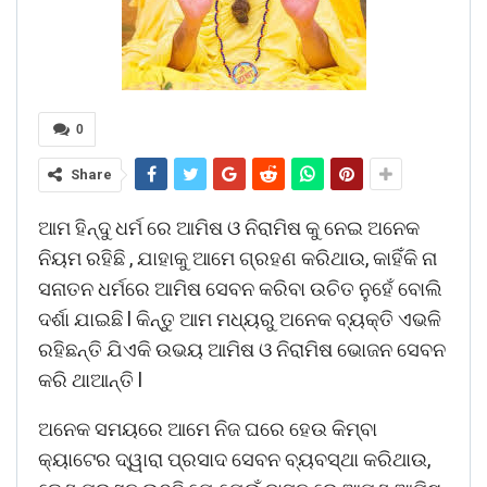
0
Share
ଆମ ହିନ୍ଦୁ ଧର୍ମ ରେ ଆମିଷ ଓ ନିରାମିଷ କୁ ନେଇ ଅନେକ
ନିୟମ ରହିଛି , ଯାହାକୁ ଆମେ ଗ୍ରହଣ କରିଥାଉ, କାହିଁକି ନା
ସନାତନ ଧର୍ମରେ ଆମିଷ ସେବନ କରିବା ଉଚିତ ନୁହେଁ ବୋଲି
ଦର୍ଶା ଯାଇଛି l କିନ୍ତୁ ଆମ ମଧ୍ୟରୁ ଅନେକ ବ୍ୟକ୍ତି ଏଭଳି
ରହିଛନ୍ତି ଯିଏକି ଉଭୟ ଆମିଷ ଓ ନିରାମିଷ ଭୋଜନ ସେବନ
କରି ଥାଆନ୍ତି l
ଅନେକ ସମୟରେ ଆମେ ନିଜ ଘରେ ହେଉ କିମ୍ବା
କ୍ୟାଟେର ଦ୍ୱାରା ପ୍ରସାଦ ସେବନ ବ୍ୟବସ୍ଥା କରିଥାଉ,