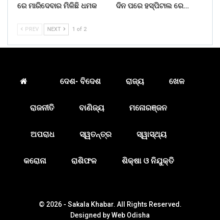
ରେ ମାରିଦେବାର ମିଳିଛି ଧମକ
ଦିନ ପରେ ହସ୍ପିଟାଲ ରେ…
PREV
NEXT
1 of 2
ଦେଶ- ବିଦେଶ
ରାଜ୍ୟ
ଖେଳ
ରାଜନୀତି
ବାଣିଜ୍ୟ
ମନୋରଞ୍ଜନ
ଅପରାଧ
ସ୍ୱତନ୍ତ୍ର
ସ୍ୱାସ୍ଥ୍ୟ
କରୋନା
ରାଶିଫଳ
ଶିକ୍ଷା ଓ ନିଯୁକ୍ତି
© 2026 - Sakala Khabar. All Rights Reserved.
Designed by
Web Odisha