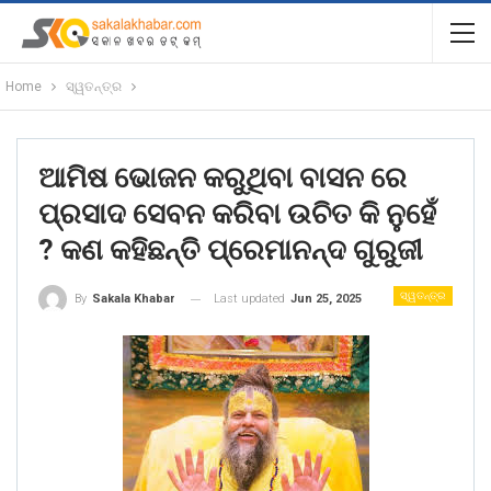
Home
ସ୍ୱତନ୍ତ୍ର
ଆମିଷ ଭୋଜନ କରୁଥିବା ବାସନ ରେ
ପ୍ରସାଦ ସେବନ କରିବା ଉଚିତ କି ନୁହେଁ
? କଣ କହିଛନ୍ତି ପ୍ରେମାନନ୍ଦ ଗୁରୁଜୀ
ସ୍ୱତନ୍ତ୍ର
Last updated
Jun 25, 2025
By
Sakala Khabar