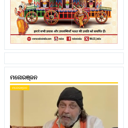
ମନୋରଞ୍ଜନ
ମନୋରଞ୍ଜନ