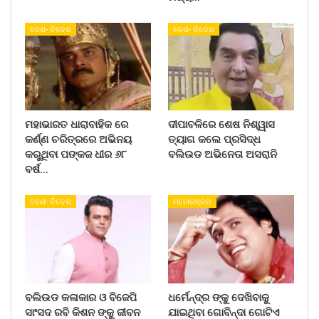
ଦେଶ- ବିଦେଶ
ଦେଶ- ବିଦେଶ
ମହାଭାରତ ଧାରାବାହିକ ରେ
ଦୀପାବଳିରେ ଶେଷ ନିଶ୍ୱାସ
କର୍ଣ୍ଣ ଚରିତ୍ରରେ ଅଭିନୟ
ତ୍ୟାଗ କଲେ ପ୍ରସିଦ୍ଧ
କରୁଥିବା ପଙ୍କଜ ଧୀର ୬୮
ବଲିଉଡ ଅଭିନେତା ଅସରାନି
ବର୍ଷ…
ଦେଶ- ବିଦେଶ
ମନୋରଞ୍ଜନ
ବଲିଉଡ କଳାକାର ଓ ବିଜେପି
ଧର୍ମେନ୍ଦ୍ର ଙ୍କୁ ଦେଖିବାକୁ
ସାଂସଦ ରବି କିଶନ ଙ୍କୁ ଜୀବନ
ଯାଇଥିବା ଗୋବିନ୍ଦା ଗୋଟିଏ