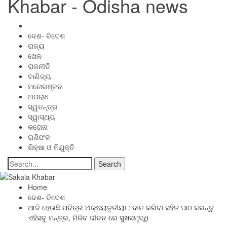
Khabar - Odisha news
ଦେଶ- ବିଦେଶ
ରାଜ୍ୟ
ଖେଳ
ରାଜନୀତି
ବାଣିଜ୍ୟ
ମନୋରଞ୍ଜନ
ଅପରାଧ
ସ୍ୱତନ୍ତ୍ର
ସ୍ୱାସ୍ଥ୍ୟ
କରୋନା
ରାଶିଫଳ
ଶିକ୍ଷା ଓ ନିଯୁକ୍ତି
Home
ଦେଶ- ବିଦେଶ
ଆଜି ହେଉଛି ପବିତ୍ର ଅକ୍ଷୟତୃତୀୟା : ଦାନ କରିବା ସହିତ ପାଠ କରନ୍ତୁ
ଏହିସବୁ ମନ୍ତ୍ର, ମିଳିବ ଜୀବନ ରେ ସୁଖସମୃଦ୍ଧି