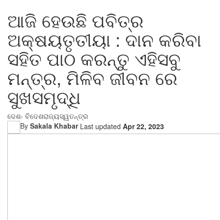
ଆଜି ହେଉଛି ପବିତ୍ର
ଅକ୍ଷୟତୃତୀୟା : ଦାନ କରିବା
ସହିତ ପାଠ କରନ୍ତୁ ଏହିସବୁ
ମନ୍ତ୍ର, ମିଳିବ ଜୀବନ ରେ
ସୁଖସମୃଦ୍ଧି
ଦେଶ- ବିଦେଶ
ରାଜ୍ୟ
ସ୍ୱତନ୍ତ୍ର
By
Sakala Khabar
Last updated
Apr 22, 2023