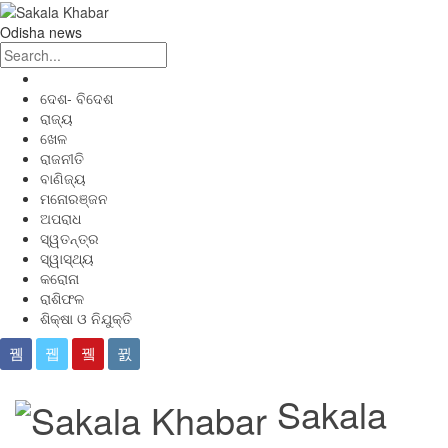
Odisha news
ଦେଶ- ବିଦେଶ
ରାଜ୍ୟ
ଖେଳ
ରାଜନୀତି
ବାଣିଜ୍ୟ
ମନୋରଞ୍ଜନ
ଅପରାଧ
ସ୍ୱତନ୍ତ୍ର
ସ୍ୱାସ୍ଥ୍ୟ
କରୋନା
ରାଶିଫଳ
ଶିକ୍ଷା ଓ ନିଯୁକ୍ତି
Sakala