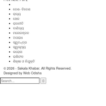
ଦେଶ- ବିଦେଶ
ରାଜ୍ୟ
ଖେଳ
ରାଜନୀତି
ବାଣିଜ୍ୟ
ମନୋରଞ୍ଜନ
ଅପରାଧ
ସ୍ୱତନ୍ତ୍ର
ସ୍ୱାସ୍ଥ୍ୟ
କରୋନା
ରାଶିଫଳ
ଶିକ୍ଷା ଓ ନିଯୁକ୍ତି
© 2026 - Sakala Khabar. All Rights Reserved.
Designed by
Web Odisha