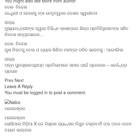
You might also like
More from author
ଦେଶ- ବିଦେଶ
ଗାନ୍ଧିଜୀ ଓ ନେହେରୁ ଙ୍କ ନେତୃତ୍ୱରେ ଦେଶର ସ୍ୱାଧୀନତା
ରାଜ୍ୟ
ମୁଖ୍ୟମନ୍ତ୍ରୀଙ୍କ ଦ୍ୱାରା ବିଭିନ୍ନ କ୍ଷେତ୍ରର ଶିଳ୍ପ ପ୍ରତିନିଧିମାନଙ୍କ ସହିତ
ନିବେଶ ସମ୍ପ୍ରସାରଣ…
ଦେଶ- ବିଦେଶ
ରୁଷ ନିକଟରୁ ତେଲ ଓ ଗ୍ୟାସ କିଣିବା ମହଙ୍ଗା ପଡିବ ଭାରତକୁ : ଆମେରିକା
ରାଜ୍ୟ
ପଦ୍ମ ପୁରସ୍କାରପ୍ରାପ୍ତ ପ୍ରତିଭାମାନେ ସମାଜ ପାଇଁ ପ୍ରେରଣା – ଧର୍ମେନ୍ଦ୍ର
ପ୍ରଧାନ
Prev
Next
Leave A Reply
You must be
logged in
to post a comment.
ମନୋରଞ୍ଜନ
ମନୋରଞ୍ଜନ
ସୋସିଆଲ ମିଡ଼ିଆ X ରେ ଡିସ୍କୋ ଡ୍ୟାନ୍ସର ମିଥୁନ ଚକ୍ରବର୍ତୀ ଙ୍କ ଅଜବ-ଗଜବ
ବୟାନ ଭାଇରଲ