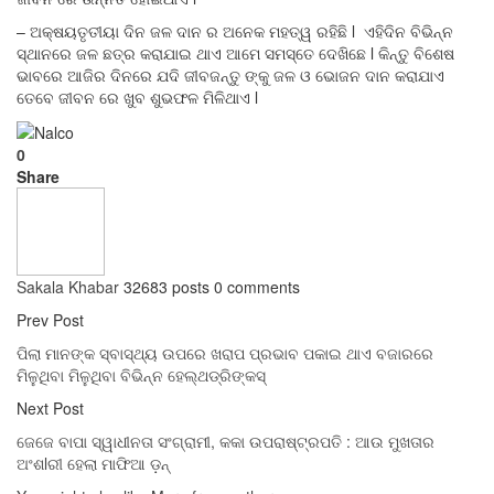
– ଅକ୍ଷୟତୃତୀୟା ଦିନ ଜଳ ଦାନ ର ଅନେକ ମହତ୍ୱ ରହିଛି l ଏହିଦିନ ବିଭିନ୍ନ
ସ୍ଥାନରେ ଜଳ ଛତ୍ର କରାଯାଇ ଥାଏ ଆମେ ସମସ୍ତେ ଦେଖିଛେ l କିନ୍ତୁ ବିଶେଷ
ଭାବରେ ଆଜିର ଦିନରେ ଯଦି ଜୀବଜନ୍ତୁ ଙ୍କୁ ଜଳ ଓ ଭୋଜନ ଦାନ କରାଯାଏ
ତେବେ ଜୀବନ ରେ ଖୁବ ଶୁଭଫଳ ମିଳିଥାଏ l
0
Share
Sakala Khabar
32683 posts
0 comments
Prev Post
ପିଲା ମାନଙ୍କ ସ୍ବାସ୍ଥ୍ୟ ଉପରେ ଖରାପ ପ୍ରଭାବ ପକାଇ ଥାଏ ବଜାରରେ
ମିଳୁଥିବା ମିଳୁଥିବା ବିଭିନ୍ନ ହେଲ୍ଥଡ୍ରିଙ୍କସ୍
Next Post
ଜେଜେ ବାପା ସ୍ୱାଧୀନତା ସଂଗ୍ରାମୀ, କକା ଉପରାଷ୍ଟ୍ରପତି : ଆଉ ମୁଖତାର
ଅଂଶlରୀ ହେଲା ମାଫିଆ ଡ଼ନ୍