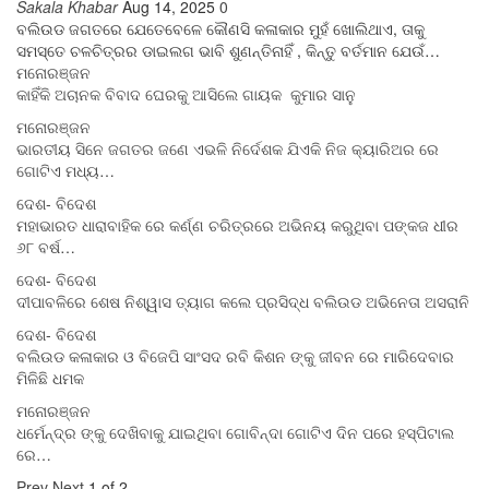
Sakala Khabar
Aug 14, 2025
0
ବଲିଉଡ ଜଗତରେ ଯେତେବେଳେ କୌଣସି କଳାକାର ମୁହଁ ଖୋଲିଥାଏ, ତାକୁ
ସମସ୍ତେ ଚଳଚିତ୍ରର ଡାଇଲଗ ଭାବି ଶୁଣନ୍ତିନାହିଁ , କିନ୍ତୁ ବର୍ତମାନ ଯେଉଁ…
ମନୋରଞ୍ଜନ
କାହିଁକି ଅଚାନକ ବିବାଦ ଘେରକୁ ଆସିଲେ ଗାୟକ କୁମାର ସାନୁ
ମନୋରଞ୍ଜନ
ଭାରତୀୟ ସିନେ ଜଗତର ଜଣେ ଏଭଳି ନିର୍ଦେଶକ ଯିଏକି ନିଜ କ୍ୟାରିଅର ରେ
ଗୋଟିଏ ମଧ୍ୟ…
ଦେଶ- ବିଦେଶ
ମହାଭାରତ ଧାରାବାହିକ ରେ କର୍ଣ୍ଣ ଚରିତ୍ରରେ ଅଭିନୟ କରୁଥିବା ପଙ୍କଜ ଧୀର
୬୮ ବର୍ଷ…
ଦେଶ- ବିଦେଶ
ଦୀପାବଳିରେ ଶେଷ ନିଶ୍ୱାସ ତ୍ୟାଗ କଲେ ପ୍ରସିଦ୍ଧ ବଲିଉଡ ଅଭିନେତା ଅସରାନି
ଦେଶ- ବିଦେଶ
ବଲିଉଡ କଳାକାର ଓ ବିଜେପି ସାଂସଦ ରବି କିଶନ ଙ୍କୁ ଜୀବନ ରେ ମାରିଦେବାର
ମିଳିଛି ଧମକ
ମନୋରଞ୍ଜନ
ଧର୍ମେନ୍ଦ୍ର ଙ୍କୁ ଦେଖିବାକୁ ଯାଇଥିବା ଗୋବିନ୍ଦା ଗୋଟିଏ ଦିନ ପରେ ହସ୍ପିଟାଲ
ରେ…
Prev
Next
1 of 2