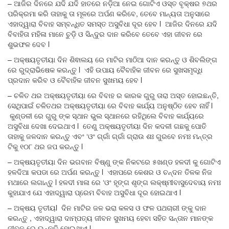
– ଆଜିର ଦିନରେ ଯଦି ଯଦି ହାତରେ ନଡ଼ିଆ ନେଇ ଗୋଟିଏ ଓସ୍ତ ବୃକ୍ଷର ୭ଥର
ପରିକ୍ରମା କରି ତାହାକୁ ତା ମୂଳରେ ଅର୍ପଣ କରିବେ, ତେବେ ମାନ୍ୟତା ଅନୁସାରେ
ଏହାଦ୍ୱାରା ବିବାହ ସମ୍ବନ୍ଧିତ ସମସ୍ତ ଅସୁବିଧା ଦୂର ହେବ l ଆଜିର ଦିନରେ ଯଦି
ବିବାହିତା ମହିଳା ମାନେ ଚୁଡ଼ି ଓ ସିନ୍ଦୁର ଦାନ କରିବେ ତେବେ ଏହା ଜୀବନ ରେ
ଶୁଭଫଳ ଦେବ l
– ଅକ୍ଷୟତୃତୀୟା ଦିନ ଶିଵାଲୟ ରେ ମାଟିର ମାଠିଆ ଦାନ କରନ୍ତୁ ଓ ଶିବଲିଙ୍ଗ
ରେ ରୁଦ୍ରାଭିଷେକ କରନ୍ତୁ l ଏହି ଉପାୟ ବୈବାହିକ ଜୀବନ ରେ ସୁଖସମୃଦ୍ଧି
ପ୍ରଦାନ କରିବ ଓ ବୈବାହିକ ଜୀବନ ସୁଖମୟ ହେବ l
– ଚଳିତ ଥର ଅକ୍ଷୟତୃତୀୟା ରେ ବିବାହ ର କାରକ ଗୁରୁ ତାରା ଅସ୍ତ ହୋଇଛନ୍ତି,
ସେଥିପାଇଁ ଚଳିତଥର ଅକ୍ଷୟତୃତୀୟା ରେ ବିବାହ କାର୍ଯ୍ୟ ଅନୁଷ୍ଠିତ ହେବ ନାହିଁ l
କୁଣ୍ଡଳୀ ରେ ଗୁରୁ ଙ୍କ ସ୍ଥାନ ଭୁଲ ସ୍ଥାନରେ ରହିଥିଲେ ବିବାହ କାର୍ଯ୍ୟରେ
ଅସୁବିଧା ଦେଖା ଦେଇଥାଏ l ତେଣୁ ଅକ୍ଷୟତୃତୀୟା ଦିନ କଦଳୀ ଗଛକୁ ପୋତି
ତାହାକୁ ଜଳଦାନ କରନ୍ତୁ ଏବଂ ‘ଓଂ ଗ୍ରାଁ ଗ୍ରାଁ ଗ୍ରାଉ ଶଃ ଗୁରବେ ନମଃ ମନ୍ତ୍ର
ଟିକୁ ୧୦୮ ଥର ଜପ କରନ୍ତୁ l
– ଅକ୍ଷୟତୃତୀୟା ଦିନ ଭଗବାନ ବିଷ୍ଣୁ ଙ୍କ ନିକଟରେ ୫ଖଣ୍ଡ ହଳଦୀ କୁ ଗୋଟିଏ
ହଳଦିଆ କପଡା ରେ ଅର୍ପଣ କରନ୍ତୁ l ଏହାପରେ କେଶର ଓ ଚନ୍ଦନ ତିଳକ ନିଜ
ମଥାରେ ଲଗାନ୍ତୁ l ହଳଦୀ ମାଳା ରେ ‘ଓଂ ହୃଙ୍ଗ ଶୃଙ୍ଗ ଲକ୍ଷ୍ମୀବାସୁଦେବାୟ ନମଃ
କୁହାଯାଏ ଯେ ଏହାଦ୍ୱାରା ପ୍ରେମ ବିବାହ ଅସୁବିଧା ଦୂର ହୋଇଥାଏ l
– ଅକ୍ଷୟ ତୃତୀୟl ଦିନ ମାଟିର ଜଳ ଭରା କଳସ ଓ ଫଳ ପଥଚାରୀ ଙ୍କୁ ଦାନ
କରନ୍ତୁ , ଏହାଦ୍ୱାରା ଦାମ୍ପତ୍ୟ ଜୀବନ ସୁଖମୟ ହେବା ସହିତ ସନ୍ତାନ ମାନଙ୍କ
ଜୀବନ ରେ ଉନ୍ନତି ହୋଇଥାଏ l