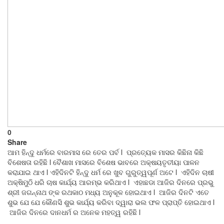
0
Share
ଆମ ହିନ୍ଦୁ ଧର୍ମରେ ବାରମାସ ରେ ତେର ପର୍ବ l ପ୍ରତ୍ୟେକ ମାସର କିଛିନା କିଛି
ବିଶେଷତା ରହିଛି l ବୈଶାଖ ମାସରେ ବିଶେଷ ଭାବରେ ଅକ୍ଷୟତୃତୀୟା ପାଳନ
କରାଯାଇ ଥାଏ l ଏହିଦିନଟି ହିନ୍ଦୁ ଧର୍ମ ରେ ଖୁବ ଗୁରୁତ୍ୱପୂର୍ଣ ଅଟେ l ଏହିଦିନ ଚାଷୀ
ଅକ୍ଷିମୁଠି ଧରି ଚାଷ କାର୍ଯ୍ୟ ଆରମ୍ଭ କରିଥାଏ l ଏହାଛଡା ଆଜିର ଦିନରେ ପ୍ରଭୁ
ଶ୍ରୀ ଜଗନ୍ନାଥ ଙ୍କ ରଥକାଠ ମଧ୍ୟ ଅନୁକୂଳ ହୋଇଥାଏ l ଆଜିର ଦିନଟି ଏତେ
ଶୁଭ ଯେ ଯେ କୌଣସି ଶୁଭ କାର୍ଯ୍ୟ କରିବା ଦ୍ୱାରା ଭଲ ଫଳ ପ୍ରାପ୍ତି ହୋଇଥାଏ l
ଆଜିର ଦିନରେ ଦାନଧର୍ମ ର ଅନେକ ମହତ୍ୱ ରହିଛି l