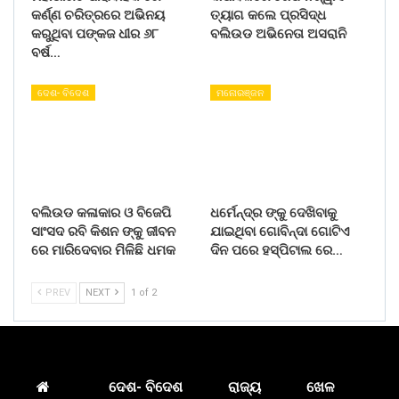
କର୍ଣ୍ଣ ଚରିତ୍ରରେ ଅଭିନୟ
ତ୍ୟାଗ କଲେ ପ୍ରସିଦ୍ଧ
କରୁଥିବା ପଙ୍କଜ ଧୀର ୬୮
ବଲିଉଡ ଅଭିନେତା ଅସରାନି
ବର୍ଷ…
ଦେଶ- ବିଦେଶ
ମନୋରଞ୍ଜନ
ବଲିଉଡ କଳାକାର ଓ ବିଜେପି
ଧର୍ମେନ୍ଦ୍ର ଙ୍କୁ ଦେଖିବାକୁ
ସାଂସଦ ରବି କିଶନ ଙ୍କୁ ଜୀବନ
ଯାଇଥିବା ଗୋବିନ୍ଦା ଗୋଟିଏ
ରେ ମାରିଦେବାର ମିଳିଛି ଧମକ
ଦିନ ପରେ ହସ୍ପିଟାଲ ରେ…
PREV
NEXT
1 of 2
ଦେଶ- ବିଦେଶ
ରାଜ୍ୟ
ଖେଳ