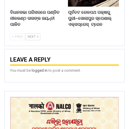
ବିଧାନସଭା ପରିସରରେ ପଣ୍ଡିତ
ପୂର୍ବତଟ ରେଳପଥ ପକ୍ଷରୁ
ନୀଳକଣ୍ଠ ଦାସଙ୍କ ଜୟନ୍ତୀ
ପୁରୀ–ସୋଲାପୁର ସ୍ପେଶାଲ୍
ପାଳିତ
ଏକ୍ସପ୍ରେସ୍ ଟ୍ରେନ
PREV
NEXT
LEAVE A REPLY
You must be
logged in
to post a comment.