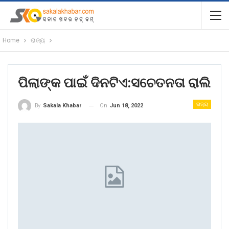
Home
ରାଜ୍ୟ
ପିଲାଙ୍କ ପାଇଁ ଦିନଟିଏ:ସଚେତନତା ରାଲି
ରାଜ୍ୟ
On
Jun 18, 2022
By
Sakala Khabar