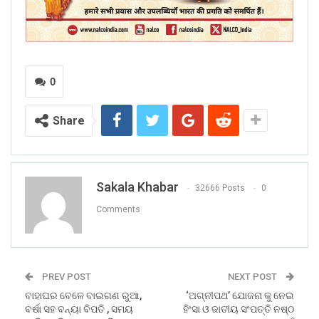
0
Share
Sakala Khabar
32666 Posts
0
Comments
PREV POST
NEXT POST
ବାହାଘର ବେଳେ ବାଇଗଣ ରୁଆ,
‘ଅଗ୍ନୀପଥ’ ଯୋଜନା କୁ ନେଇ
ବର୍ଷା ସହ ବନ୍ୟା ବିପତି , ସମୟ
ହିଂସା ଓ ଜାତୀୟ ସଂପତ୍ତି ନଷ୍ଠ