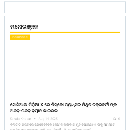
ମନୋରଞ୍ଜନ
ମନୋରଞ୍ଜନ
ସୋସିଆଲ ମିଡ଼ିଆ X ରେ ଡିସ୍କୋ ଡ୍ୟାନ୍ସର ମିଥୁନ ଚକ୍ରବର୍ତୀ ଙ୍କ
ଅଜବ-ଗଜବ ବୟାନ ଭାଇରଲ
Sakala Khabar
Aug 14, 2025
0
ବଲିଉଡ ଜଗତରେ ଯେତେବେଳେ କୌଣସି କଳାକାର ମୁହଁ ଖୋଲିଥାଏ, ତାକୁ ସମସ୍ତେ