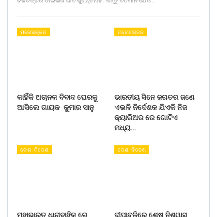
ଚଳଚିତ୍ରର ଡାଇଲଗ ଭାବି ଶୁଣନ୍ତିନାହିଁ , କିନ୍ତୁ ବର୍ତମାନ ଯେଉଁ…
ମନୋରଞ୍ଜନ
ମନୋରଞ୍ଜନ
କାହିଁକି ଅଚାନକ ବିବାଦ ଘେରକୁ
ଭାରତୀୟ ସିନେ ଜଗତର ଜଣେ
ଆସିଲେ ଗାୟକ କୁମାର ସାନୁ
ଏଭଳି ନିର୍ଦେଶକ ଯିଏକି ନିଜ
କ୍ୟାରିଅର ରେ ଗୋଟିଏ
ମଧ୍ୟ…
ଦେଶ- ବିଦେଶ
ଦେଶ- ବିଦେଶ
ମହାଭାରତ ଧାରାବାହିକ ରେ
ଦୀପାବଳିରେ ଶେଷ ନିଶ୍ୱାସ