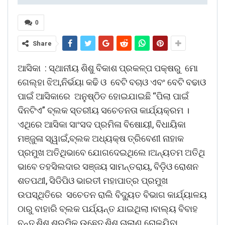
0
Share
ଆସିକା : ସ୍ଥାନୀୟ ଶିଶୁ ବିକାଶ ପ୍ରକଳ୍ପ ପକ୍ଷରୁ ମୋ
ଗେଲ୍ହା ଝିଅ,ନିର୍ଭୟା କଢି ଓ ବେଟି ବଚାଓ ଏବଂ ବେଟି ବଢାଓ
ପାଇଁ ଆସିକାରେ ଅନୁଷ୍ଠିତ ହୋଇଯାଇଛି “ପିଲା ପାଇଁ
ଦିନଟିଏ” ବ୍ଲକ ସ୍ତରୀୟ ସଚେତନତା କାର୍ଯ୍ୟକ୍ରମ ।
ଏଥିରେ ଆସିକା ସାଂସଦ ପ୍ରମିଳା ବିଷୋୟୀ, ବିଧାୟିକା
ମଞ୍ଜୁଳା ସ୍ୱାଇଁ,ବ୍ଲକ ଅଧ୍ୟକ୍ଷ ତ୍ରିବେଣୀ ନାହାକ
ପ୍ରମୁଖ ଅତିଥିଭାବେ ଯୋଗଦେଇଥିଲେ।ଅନ୍ୟତମ ଅତିଥି
ଭାବେ ତହସିଲଦାର ସଞ୍ଜୟ ସାମନ୍ତରାୟ, ବିଡ଼ିଓ ରୋଶନ
ଶତପଥୀ, ସିଡିପିଓ ଭାରତୀ ମହାପାତ୍ର ପ୍ରମୁଖ
ଉପସ୍ଥିତିରେ ସଚେତନ ରାଲି ବିଦ୍ୟୁତ ବିଭାଗ କାର୍ଯ୍ୟାଳୟ
ଠାରୁ ବାହାରି ବ୍ଲକ ପର୍ଯ୍ୟନ୍ତ ଯାଇଥିଲା।ବାଲ୍ୟ ବିବାହ
ବନ୍ଦ,ଶିଶୁ ଶ୍ରମିକ ଉଛେଦ,ଶିଶୁ ଚାଲାଣ ରୋକଯିବା