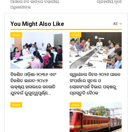
ଆସିଲେ ନିଦ ଭାଙ୍ଗେ ବିଭାଗୀୟ
ଗ୍ରହଣୀୟ ନୂହେଁ
ଅଧିକାରୀଙ୍କ
You Might Also Like
All
ରାଜ୍ୟ
ରାଜ୍ୟ
ବିକଶିତ ଓଡ଼ିଶା-୨୦୩୬ ଏବଂ
ସ୍ୱାଧୀନତା ଦିବସ-୨୦୨୬ ପାଳନ
ବିକଶିତ ଭାରତ-୨୦୪୭
ସଂପର୍କରେ ସୂଚନା ଓ
ଲକ୍ଷ୍ୟ ହାସଲରେ ଜନଜାତି
ଲୋକସଂପର୍କ ବିଭାଗ ପକ୍ଷରୁ
ଯୁବବର୍ଗ ଗୁରୁତ୍ୱପୂର୍ଣ୍ଣ…
ପ୍ରସ୍ତୁତି ବୈଠକ
ରାଜ୍ୟ
ରାଜ୍ୟ