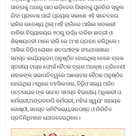
ସାଙ୍ଗକୁ ଅଧାରୁ ପାଠ ଛାଡ଼ିଦେବା ପିଲାଙ୍କୁ ପୁନର୍ବାର ସ୍କୁଲ
ଯିବା ପ୍ରବେଶ ପାଇଁ ପ୍ରୟାସ ସକାଶେ ଏହି ସଚେତନତା
ରାଳିର ଉଦେଶ୍ୟ ଥିଲା।ଏହି ରାଲିରେ ଆସିକା ସରକାରୀ
ବାଳିକା ବିଦ୍ୟାଳୟର ୭୦ରୁ ଉର୍ଦ୍ଧ ବାଳିକା ଛାତ୍ରୀ ଓ
ଶିକ୍ଷୟତ୍ରୀ ମାନେ ରାଲି ରେ ଅଂଶ ଗ୍ରହଣ କରିଥିଲେ।
ଆସିକା ବିଡ଼ିଓ ରୋଶନ ଶତପଥୀଙ୍କ ସଂଯୋଜନାରେ
ସମସ୍ତ କାର୍ଯ୍ୟକ୍ରମ ଅନୁଷ୍ଠିତ ହୋଇଥିଲା ବେଳେ ବ୍ଲକ
ସ୍ତରୀୟ ଟାସ୍କ ଫୋର୍ସ ବୈଠକ ବ୍ଲକ ଅଧକ୍ଷ। ତ୍ରିବେଣୀ
ନାହାକଙ୍କ ସଭାପତିତ୍ୱରେ ଆଲୋଚନା ବୈଠକ ଅନୁଷ୍ଠିତ
ହୋଇଥିଲା।ଏଥିରେ ତହସିଲଦାର, ବିଡ଼ିଓ ସଭ୍ୟ ଅଜିତ
ପଟ୍ଟନାୟକ ଙ୍କ ସମେତ ସମସ୍ତ ବିଭାଗୀୟ ଅଧିକାରୀ ଓ
କର୍ମଚାରୀ,ଅଙ୍ଗନବାଡି କର୍ମଚାରୀ, ମହିଳା ସ୍ୱୟଂ ସହାୟକ
ଗୋଷ୍ଠୀ, ସମସ୍ତ ସମିଟିସଭ୍ୟ,ସରପଞ୍ଚ ଓ ନିର୍ବାଚିତ
ପ୍ରତିନିଧିମାନେ ଯୋଗଦେଇଥିଲେ।