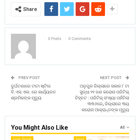
Share
0 Posts
0 Comments
PREV POST
NEXT POST
ଦୁର୍ଘଟଣାରେ ଟାଟା ଷ୍ଟିଲ
ଅନୁଗୁଳ ଜିଲ୍ଲାରେ ସକାଳ ୮ ଟା
ବି.ଏସ.ଏଲ. ରେ କାର୍ଯ୍ୟରତ
ସୁଦ୍ଧା ୨୧ ଜଣ କରୋନା ପଜିଟିଭ୍
ଶ୍ରମିକଙ୍କ ମୃତ୍ୟୁ
ଚିହ୍ନଟ : ପଜିଟିଭ୍ ସଂଖ୍ୟା ପହଁଚିଲା
୩୩୬ରେ, ଜିଲ୍ଲାରେ ୩ୟ
କରୋନା ଆକ୍ରାନ୍ତଙ୍କ ମୃତ୍ୟୁ
You Might Also Like
All
ଦେଶ- ବିଦେଶ
ରାଜ୍ୟ