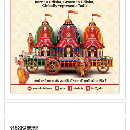
ମନୋରଞ୍ଜନ