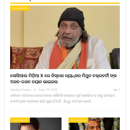
ମନୋରଞ୍ଜନ
ସୋସିଆଲ ମିଡ଼ିଆ X ରେ ଡିସ୍କୋ ଡ୍ୟାନ୍ସର ମିଥୁନ ଚକ୍ରବର୍ତୀ ଙ୍କ
ଅଜବ-ଗଜବ ବୟାନ ଭାଇରଲ
Sakala Khabar
Aug 14, 2025
0
ବଲିଉଡ ଜଗତରେ ଯେତେବେଳେ କୌଣସି କଳାକାର ମୁହଁ ଖୋଲିଥାଏ, ତାକୁ ସମସ୍ତେ
ଚଳଚିତ୍ରର ଡାଇଲଗ ଭାବି ଶୁଣନ୍ତିନାହିଁ , କିନ୍ତୁ ବର୍ତମାନ ଯେଉଁ…
ମନୋରଞ୍ଜନ
ମନୋରଞ୍ଜନ