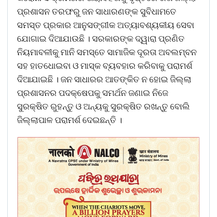
ପ୍ରଶାସନ ତରଫରୁ ଜନ ସାଧାରଣଙ୍କ ସୁବିଧାମତେ
ସମସ୍ତ ପ୍ରକାର ଆନୁସଙ୍ଗୀକ ଅତ୍ୟାବଶ୍ୟକୀୟ ସେବା
ଯୋଗାଇ ଦିଆଯାଉଛି । ସରକାରଙ୍କ ଦ୍ୱାରା ପ୍ରଣିତ
ନିୟମାବଳୀକୁ ମାନି ସମସ୍ତେ ସାମାଜିକ ଦୂରତା ଅବଲମ୍ବନ
ସହ ହାତଧୋଇବା ଓ ମାସ୍କ ବ୍ୟବହାର କରିବାକୁ ପରାମର୍ଶ
ଦିଆଯାଇଛି । ଜନ ସାଧାରର ଆତଙ୍କିତ ନ ହୋଇ ଜିଲ୍ଲା
ପ୍ରଶାସନର ପଦକ୍ଷେପକୁ ସମର୍ଥନ ଜଣାଇ ନିଜେ
ସୁରକ୍ଷିତ ରୁହନ୍ତୁ ଓ ଅନ୍ୟକୁ ସୁରକ୍ଷିତ ରଖନ୍ତୁ ବୋଲି
ଜିଲ୍ଲାପାଳ ପରାମର୍ଶ ଦେଇଛନ୍ତି ।