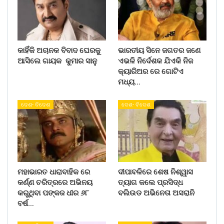
କାହିଁକି ଅଚାନକ ବିବାଦ ଘେରକୁ
ଭାରତୀୟ ସିନେ ଜଗତର ଜଣେ
ଆସିଲେ ଗାୟକ କୁମାର ସାନୁ
ଏଭଳି ନିର୍ଦେଶକ ଯିଏକି ନିଜ
କ୍ୟାରିଅର ରେ ଗୋଟିଏ
ମଧ୍ୟ…
ଦେଶ- ବିଦେଶ
ଦେଶ- ବିଦେଶ
ମହାଭାରତ ଧାରାବାହିକ ରେ
ଦୀପାବଳିରେ ଶେଷ ନିଶ୍ୱାସ
କର୍ଣ୍ଣ ଚରିତ୍ରରେ ଅଭିନୟ
ତ୍ୟାଗ କଲେ ପ୍ରସିଦ୍ଧ
କରୁଥିବା ପଙ୍କଜ ଧୀର ୬୮
ବଲିଉଡ ଅଭିନେତା ଅସରାନି
ବର୍ଷ…