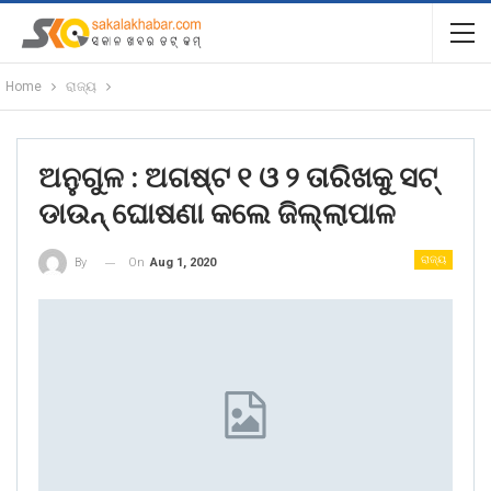
Home
ରାଜ୍ୟ
ଅନୁଗୁଳ : ଅଗଷ୍ଟ ୧ ଓ ୨ ତାରିଖକୁ ସଟ୍
ଡାଉନ୍ ଘୋଷଣା କଲେ ଜିଲ୍ଲାପାଳ
ରାଜ୍ୟ
On
Aug 1, 2020
By