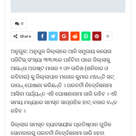
0
Share
ଅନୁଗୁଳ: ଅନୁଗୁଳ ଜିଲ୍ଲାରେ ଆଜି ସମୁଦାୟ କରୋନା
ପଜିଟିଭ୍ ସଂଖ୍ୟା ୩୩୬ରେ ପହଁଚିବା ପରେ ଜିଲ୍ଲାକୁ
ଆସନ୍ତା ଅଗଷ୍ଟ ମାସର ୧ ଓ୨ ତାରିଖ (ଶନିବାର ଓ
ରବିବାର) କୁ ଜିଲ୍ଲାପାଳ ମନୋଜ କୁମାର ମହାନ୍ତି ସଟ୍
ଡାଉନ୍ ଘୋଷଣା କରିଛନ୍ତି । ପରବର୍ତୀ ନିଦେ୍ର୍ଦଶନାମା
ଆସିବା ପର୍ଯ୍ୟନ୍ତ ଏହି ଘୋଷଣାନାମା ଜାରି ରହିବ । ଏହି
ସମୟ ମଧ୍ୟରେ ସମସ୍ତ ସାପ୍ତାହିକ ହାଟ, ବଜାର ବନ୍ଦ
ରହିବ ।
ଜିଲ୍ଲାର ସମସ୍ତ ବ୍ୟବସାୟୀକ ପ୍ରତିଷ୍ଠାନ ଗୁଡିକ
ସୋମବାରରୁ ପରବର୍ତୀ ନିଦେ୍ର୍ଦଶନାମା ଜାରି ହେବା