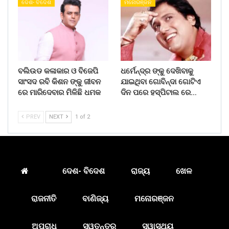
ଦେଶ- ବିଦେଶ
ମନୋରଞ୍ଜନ
ବଲିଉଡ କଳାକାର ଓ ବିଜେପି
ଧର୍ମେନ୍ଦ୍ର ଙ୍କୁ ଦେଖିବାକୁ
ସାଂସଦ ରବି କିଶନ ଙ୍କୁ ଜୀବନ
ଯାଇଥିବା ଗୋବିନ୍ଦା ଗୋଟିଏ
ରେ ମାରିଦେବାର ମିଳିଛି ଧମକ
ଦିନ ପରେ ହସ୍ପିଟାଲ ରେ…
PREV
NEXT
1 of 2
ଦେଶ- ବିଦେଶ
ରାଜ୍ୟ
ଖେଳ
ରାଜନୀତି
ବାଣିଜ୍ୟ
ମନୋରଞ୍ଜନ
ଅପରାଧ
ସ୍ୱତନ୍ତ୍ର
ସ୍ୱାସ୍ଥ୍ୟ