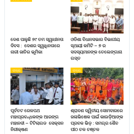
ଦେଶ ପାଳୁଛି ୭୯ ତମ ସ୍ୱାଧୀନତା
ଓଡିଶା ବିଧାନସଭାର ବିଭାଗୀୟ
ଦିବସ : ଦେଶର ସ୍ୱାଧିନତାରେ
ସ୍ଥାୟୀ କମିଟି – ୭ ର
ନାରୀ ଜାତିର ଭୂମିକା
ସଦସ୍ୟମାନଙ୍କ ତେଲେଙ୍ଗାନା
ଗସ୍ତ
ରାଜ୍ୟ
ରାଜ୍ୟ
ପୂର୍ବତଟ ରେଳପଥ
ଶ୍ରାବଣ ଦ୍ୱିତୀୟ ସୋମବାରରେ
ମହାପ୍ରବନ୍ଧକଙ୍କ ଆରଙ୍ଗ
ଜଳାଭିଷେକ ପାଇଁ କାଉଡ଼ିଆଙ୍କ
ମହାନଦୀ – ଟିଟିଲାଗଡ ସେକ୍ସନ
ପ୍ରବଳ ଭିଡ଼ : ସମଗ୍ର ଶୈବ
ନିରୀକ୍ଷଣ
ପୀଠ ଚଳ ଚଞ୍ଚଳ