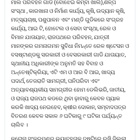
ମାଲ ପରିବହନ ଗାଡି (ବୋଝେଇ କିମ୍ବା ଖାଲି),ଶିଳ୍ପ
ସଂସ୍ଥା , କାରଖାନା ଓ ନିର୍ମାଣ କାର୍ଯ୍ୟ, କୃଷି, ଉଦ୍ୟାନ କୃଷି,
ମତ୍ସ୍ୟଚାଷ, ପଶୁପାଳନ ଏବଂ ମଣ୍ଡି ଗୁଡିକରେ ସଂଗ୍ରହ
କାର୍ଯ୍ୟ, ଆଇ ଟି, ହୋଟେଲ ଓ ସେବା ସଂସ୍ଥା, ରେଳ ଓ
ବିମାନ ଯାତାୟାତ, ରାଜପଥରେ ପରିବହନ, ଯାତ୍ରୀ
ମାନଙ୍କର ଗମନାଗମନ ସୁବିଧା ନିମନ୍ତେ ରେଳ ଷ୍ଟେସନ ଓ
ବସଷ୍ଟାଣ୍ଡକୁ ସରକାରୀ ଓ ବେସରକାରୀ ଗାଡି ଯାତାୟାତ,
ସ୍ଥାନୀୟ ଅଧିକାରୀଙ୍କ ଅନୁମତି ସହ ବିବାହ ଓ
ଅନ୍ତେଷ୍ଟିକ୍ରିୟା, ଏଟି ଏମ ଓ ଆର ବି ଆଇ, ଖାଦ୍ୟ
ପଦାର୍ଥ, ତେଜରାତି ସାମଗ୍ରୀ, ପନିପରିବା ଏବଂ
ଅତ୍ୟାବଶ୍ୟକୀୟ ସାମଗ୍ରୀର ହୋମ ଡେଲିଭରି, ଜାତୀୟ,
ଓ ରାଜ୍ୟ ରାଜପଥ କଡରେ ଥିବା ଢ଼ାବାରୁ କେବଳ ପ୍ୟାକ
କରକି ଖାଦ୍ୟ ନେଇହେବ, କ୍ଷୀର ଦୋକାନ, ସମ୍ବାଦପତ୍ର
ବିତରଣ କେବଳ ସକାଳ ୬ ଘଟିକାରୁ ୯ ଘଟିକା ପର୍ଯ୍ୟନ୍ତ
ଚାଲିବ ।
କରୋନା ସଂକ୍ରମଣର ଭୟାବହତାକୁ ଦୃଷ୍ଟିରେ ରଖି ଜିଲ୍ଲା