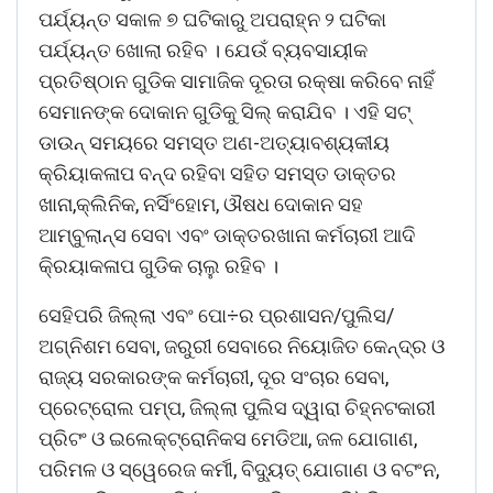
ପର୍ଯ୍ୟନ୍ତ ସକାଳ ୭ ଘଟିକାରୁ ଅପରାହ୍ନ ୨ ଘଟିକା
ପର୍ଯ୍ୟନ୍ତ ଖୋଲା ରହିବ । ଯେଉଁ ବ୍ୟବସାୟୀକ
ପ୍ରତିଷ୍ଠାନ ଗୁଡିକ ସାମାଜିକ ଦୂରତା ରକ୍ଷା କରିବେ ନାହିଁ
ସେମାନଙ୍କ ଦୋକାନ ଗୁଡିକୁ ସିଲ୍ କରାଯିବ । ଏହି ସଟ୍
ଡାଉନ୍ ସମୟରେ ସମସ୍ତ ଅଣ-ଅତ୍ୟାବଶ୍ୟକୀୟ
କ୍ରିୟାକଳାପ ବନ୍ଦ ରହିବା ସହିତ ସମସ୍ତ ଡାକ୍ତର
ଖାନା,କ୍ଲିନିକ, ନର୍ସିଂହୋମ, ଔଷଧ ଦୋକାନ ସହ
ଆମ୍ବୁଲାନ୍ସ ସେବା ଏବଂ ଡାକ୍ତରଖାନା କର୍ମଚାରୀ ଆଦି
କି୍ରୟାକଳାପ ଗୁଡିକ ଚାଲୁ ରହିବ ।
ସେହିପରି ଜିଲ୍ଲା ଏବଂ ପୋ÷ର ପ୍ରଶାସନ/ପୁଲିସ/
ଅଗ୍ନିଶମ ସେବା, ଜରୁରୀ ସେବାରେ ନିୟୋଜିତ କେନ୍ଦ୍ର ଓ
ରାଜ୍ୟ ସରକାରଙ୍କ କର୍ମଚାରୀ, ଦୂର ସଂଚାର ସେବା,
ପ୍ରେଟ୍ରୋଲ ପମ୍ପ, ଜିଲ୍ଲା ପୁଲିସ ଦ୍ୱାରା ଚିହ୍ନଟକାରୀ
ପ୍ରିଟଂ ଓ ଇଲେକ୍ଟ୍ରୋନିକସ ମେଡିଆ, ଜଳ ଯୋଗାଣ,
ପରିମଳ ଓ ସ୍ୱେରେଜ କର୍ମୀ, ବିଦ୍ୟୁତ୍ ଯୋଗାଣ ଓ ବଟଂନ,