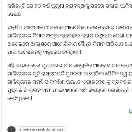
କରିଛନ୍ତି ଯେ ୨୦ ବର୍ଷ ପୁରୁଣା ବ୍ୟବସ୍ଥାକୁ ପଛରେ ପକାଇ ପାକି
ଦେଇଛି l
ଦକ୍ଷିଣ ଆଫଗାନ ଅଂଚଳରେ ଆମେରିକା ହେଲମନ୍ଦରେ ତାଲିବାନ 
ପାକିସ୍ତାନର ବିମାନ ଅଡ୍ଡା ବ୍ୟବହାର କରାଯାଇଥିବାର ଦେଖା ଯାଇଥ
ଅଞ୍ଚଳରେ ଆକାଶରେ ଆମେରିକାର ସୈନ୍ୟ ବିମାନ ଅଭିଯାନ ଆରମ୍
ପାଇଁ ପାକିସ୍ତାନକୁ ଅନୁରୋଧ କରିଥିଲା l
ଏହି ଏୟାର ବେଶ ଗୁଆଦରର ଚୀନ ସଞ୍ଚାଳିତ ଆରବ ସାଗର ବନ୍ଦର
ପାକିସ୍ତାନର ପୂର୍ବ ରାଷ୍ଟ୍ରପତି ମୁସରଫ ଆମେରିକା ସୈନିକ ଦ୍
ପାକିସ୍ତାନର ସମସି ଓ ଦକ୍ଷିଣ ପ୍ରାନ୍ତ ଏୟାରବେଶ କୁ ବ୍ୟବହା
ପୁସ୍ତକ ଦି ଲାଇନ ଅଫ ଫାଇଆରରେ ଏହି ବିଷୟରେ ଲେଖିଛନ୍ତି l ମ
ଲେଖିଥିଲେ l
america use paakistan air base