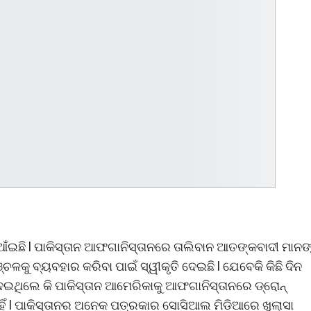
ଆଁଇଛି l ପାକିସ୍ତାନ ଆଫଗାନିସ୍ତାନରେ ତାଲିବାନ ଆତଙ୍କବାଦୀ ମାନଙ
୍ଚଳକୁ ବ୍ୟବହାର କରିବା ପାଇଁ ସ୍ୱୀକୃତି ଦେଇଛି l ଯେବେକି କିଛି ଦିନ
 ଦେଇଥିଲେ କି ପାକିସ୍ତାନ ଆମେରିକାକୁ ଆଫଗାନିସ୍ତାନରେ ଡ୍ରୋନ୍
ିଁ l ପାକିସ୍ତାନର ଅନେକ ପତ୍ରକାର ସୋସିଆଲ ମିଡିଆରେ ଖୁଲାସା