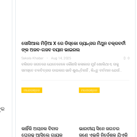
ସୋସିଆଲ ମିଡ଼ିଆ X ରେ ଡିସ୍କୋ ଡ୍ୟାନ୍ସର ମିଥୁନ ଚକ୍ରବର୍ତୀ
ଙ୍କ ଅଜବ-ଗଜବ ବୟାନ ଭାଇରଲ
Sakala Khabar
Aug 14, 2025
0
ବଲିଉଡ ଜଗତରେ ଯେତେବେଳେ କୌଣସି କଳାକାର ମୁହଁ ଖୋଲିଥାଏ, ତାକୁ
ସମସ୍ତେ ଚଳଚିତ୍ରର ଡାଇଲଗ ଭାବି ଶୁଣନ୍ତିନାହିଁ , କିନ୍ତୁ ବର୍ତମାନ ଯେଉଁ…
ମନୋରଞ୍ଜନ
ମନୋରଞ୍ଜନ
୍କ
କାହିଁକି ଅଚାନକ ବିବାଦ
ଭାରତୀୟ ସିନେ ଜଗତର
ଘେରକୁ ଆସିଲେ ଗାୟକ
ଜଣେ ଏଭଳି ନିର୍ଦେଶକ ଯିଏକି