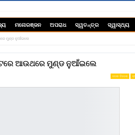
ଜ୍ୟ
ମନୋରଞ୍ଜନ
ଅପରାଧ
ସ୍ୱତନ୍ତ୍ର
ସ୍ୱାସ୍ଥ୍ୟ
ଥରେ ମୁଣ୍ଡ ନୁଆଁଇଲେ
ିକଟରେ ଆଉଥରେ ମୁଣ୍ଡ ନୁଆଁଇଲେ
ଦେଶ- ବିଦେଶ
ରା