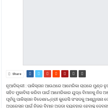
Share
ନୂଆଦିଲ୍ଲୀ : ପାକିସ୍ତାନ ଆଉଥରେ ଆମେରିକା ଚାପରେ ମୁଣ୍ଡ ନୁ
ସହିତ ମୁକାବିଲା କରିବା ପାଇଁ ଆମେରିକାର ଯୁଦ୍ଧ ବିମାନକୁ ନିଜ ଅଞ
ପୂର୍ବରୁ ପାକିସ୍ତାନ ବିଦେଶମନ୍ତ୍ରୀ କୁରେସି ସଂସଦକୁ ଆଶ୍ୱାସନା
ଅପରେସନ ପାଇଁ ନିଜର ବିମାନ ଅଡ୍ଡା ବ୍ୟବହାର ହେବାକୁ ଦେବନାହ