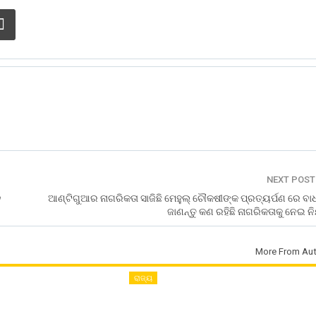
NEXT POS
ନ
ଆଣ୍ଟିଗୁଆର ନାଗରିକତା ସାଜିଛି ମେହୁଲ୍ ଚୌକଷୀଙ୍କ ପ୍ରତ୍ୟର୍ପଣ ରେ ବା
ଜାଣନ୍ତୁ କଣ ରହିଛି ନାଗରିକତାକୁ ନେଇ 
More From Aut
ରାଜ୍ୟ