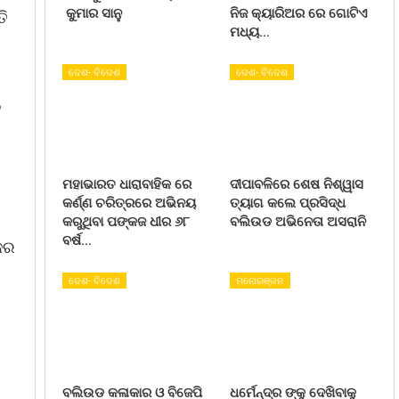
କୁମାର ସାନୁ
ନିଜ କ୍ୟାରିଅର ରେ ଗୋଟିଏ
ତି
ମଧ୍ୟ…
ଦେଶ- ବିଦେଶ
ଦେଶ- ବିଦେଶ
ନ
ମହାଭାରତ ଧାରାବାହିକ ରେ
ଦୀପାବଳିରେ ଶେଷ ନିଶ୍ୱାସ
କର୍ଣ୍ଣ ଚରିତ୍ରରେ ଅଭିନୟ
ତ୍ୟାଗ କଲେ ପ୍ରସିଦ୍ଧ
କରୁଥିବା ପଙ୍କଜ ଧୀର ୬୮
ବଲିଉଡ ଅଭିନେତା ଅସରାନି
ବର୍ଷ…
ିଜର
ଦେଶ- ବିଦେଶ
ମନୋରଞ୍ଜନ
ବଲିଉଡ କଳାକାର ଓ ବିଜେପି
ଧର୍ମେନ୍ଦ୍ର ଙ୍କୁ ଦେଖିବାକୁ