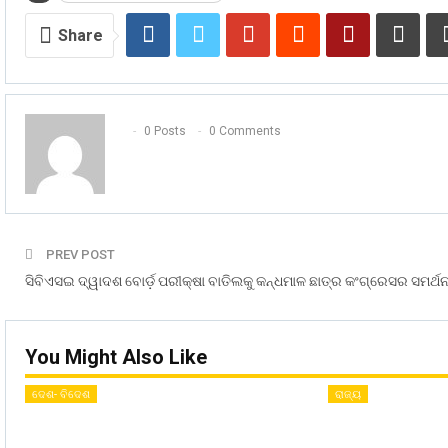
Share
0 Posts
0 Comments
PREV POST
ସିବିଏସଇ ଦ୍ୱାଦଶ ବୋର୍ଡ଼ ପରୀକ୍ଷା ବାତିଲକୁ କନ୍ଧମାଳ ଛାତ୍ର କଂଗ୍ରେସର ସମର୍ଥ
You Might Also Like
ଦେଶ- ବିଦେଶ
ରାଜ୍ୟ