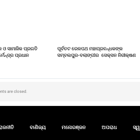
 ଓ ସାମାଜିକ ପ୍ରଗତି
ପୂର୍ବତଟ ରେଳପଥ ମହାପ୍ରବନ୍ଧକଙ୍କ
୍ମେନ୍ଦ୍ର ପ୍ରଧାନ
ସମ୍ବଲପୁର-ବଲାଙ୍ଗୀର ସେକ୍ସନ ନିରୀକ୍ଷଣ
ts are closed.
ରାଜନୀତି
ବାଣିଜ୍ୟ
ମନୋରଞ୍ଜନ
ଅପରାଧ
ସ୍ୱ