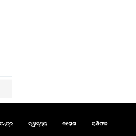
ତନ୍ତ୍ର
ସ୍ୱାସ୍ଥ୍ୟ
କରୋନା
ରାଶିଫଳ