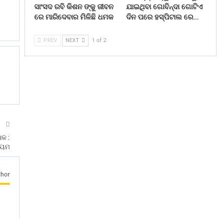
ସାଂସଦ ରବି କିଶନ ଙ୍କୁ ଜୀବନ
ଯାଇଥିବା ଗୋବିନ୍ଦା ଗୋଟିଏ
ରେ ମାରିଦେବାର ମିଳିଛି ଧମକ
ଦିନ ପରେ ହସ୍ପିଟାଲ ରେ…
PREV
NEXT
1 of 2
T
ଧକ :
ନିୟମ
hor