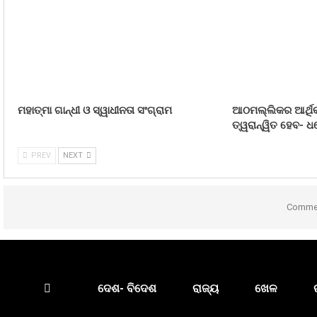
ମହାତ୍ମା ଗାନ୍ଧୀ ଓ ସ୍ୱାଧୀନତା ସଂଗ୍ରାମ
ଆଠମଲ୍ଲିକର ଆର୍ଥିକ
ତ୍ୱରାନ୍ୱିତ ହେବ- ଧର
PREV
NEXT
Commen
ଦେଶ- ବିଦେଶ
ରାଜ୍ୟ
ଖେଳ