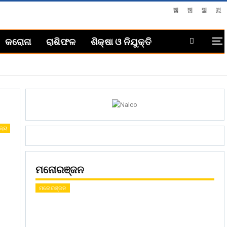
କରୋନା
ରାଶିଫଳ
ଶିକ୍ଷା ଓ ନିଯୁକ୍ତି
ଜ୍ୟ
ମନୋରଞ୍ଜନ
ମନୋରଞ୍ଜନ