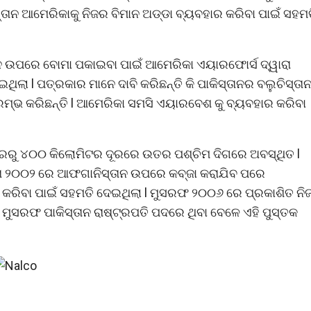
ସ୍ତାନ ଆମେରିକାକୁ ନିଜର ବିମାନ ଅଡ୍ଡା ବ୍ୟବହାର କରିବା ପାଇଁ ସହମ
ଉପରେ ବୋମା ପକାଇବା ପାଇଁ ଆମେରିକା ଏୟାରଫୋର୍ସ ଦ୍ୱାରା
ିଲା l ପତ୍ରକାର ମାନେ ଦାବି କରିଛନ୍ତି କି ପାକିସ୍ତାନର ବଲୁଚିସ୍ତା
ଭ କରିଛନ୍ତି l ଆମେରିକା ସମସି ଏୟାରବେଶ କୁ ବ୍ୟବହାର କରିବା
ରୁ ୪୦୦ କିଲୋମିଟର ଦୂରରେ ଉତର ପଶ୍ଚିମ ଦିଗରେ ଅବସ୍ଥିତ l
ୱାରା ୨୦୦୨ ରେ ଆଫଗାନିସ୍ତାନ ଉପରେ କବ୍ଜା କରାଯିବ ପରେ
ର କରିବା ପାଇଁ ସହମତି ଦେଇଥିଲା l ମୁସରଫ ୨୦୦୬ ରେ ପ୍ରକାଶିତ ନ
ୁସରଫ ପାକିସ୍ତାନ ରାଷ୍ଟ୍ରପତି ପଦରେ ଥିବା ବେଳେ ଏହି ପୁସ୍ତକ