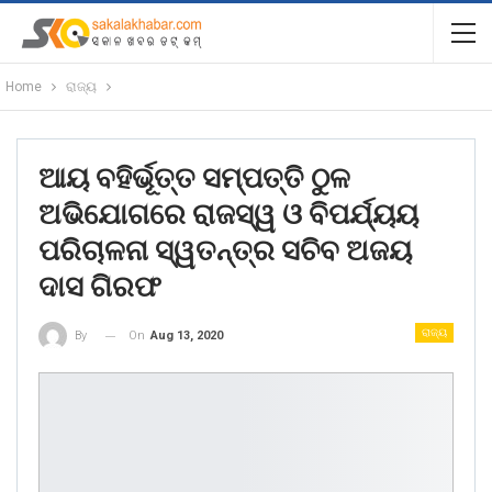
Home
ରାଜ୍ୟ
ଆୟ ବହିର୍ଭୂତ୍ତ ସମ୍ପତ୍ତି ଠୁଳ
ଅଭିଯୋଗରେ ରାଜସ୍ୱ ଓ ବିପର୍ଯ୍ୟୟ
ପରିଚାଳନା ସ୍ୱତନ୍ତ୍ର ସଚିବ ଅଜୟ
ଦାସ ଗିରଫ
ରାଜ୍ୟ
On
Aug 13, 2020
By