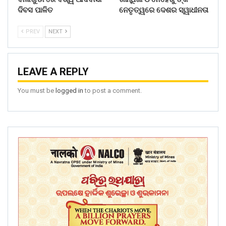
ଦିବସ ପାଳିତ
ନେତୃତ୍ୱରେ ଦେଶର ସ୍ୱାଧୀନତା
PREV
NEXT
LEAVE A REPLY
You must be
logged in
to post a comment.