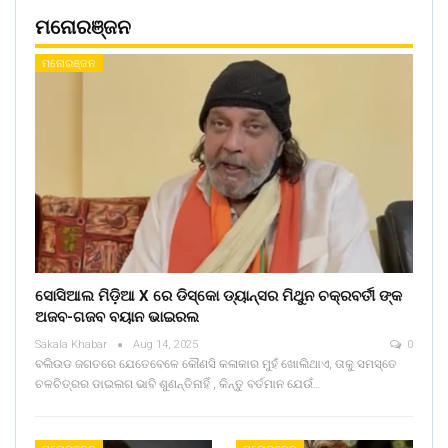
ମନୋରଞ୍ଜନ
ମନୋରଞ୍ଜନ
ସୋସିଆଲ ମିଡ଼ିଆ X ରେ ଡିସ୍କୋ ଡ୍ୟାନ୍ସର ମିଥୁନ ଚକ୍ରବର୍ତୀ ଙ୍କ
ଅଜବ-ଗଜବ ବୟାନ ଭାଇରଲ
Sakala Khabar
Aug 14, 2025
0
ବଲିଉଡ ଜଗତରେ ଯେତେବେଳେ କୌଣସି କଳାକାର ମୁହଁ ଖୋଲିଥାଏ, ତାକୁ ସମସ୍ତେ
ଚଳଚିତ୍ରର ଡାଇଲଗ ଭାବି ଶୁଣନ୍ତିନାହିଁ , କିନ୍ତୁ ବର୍ତମାନ ଯେଉଁ…