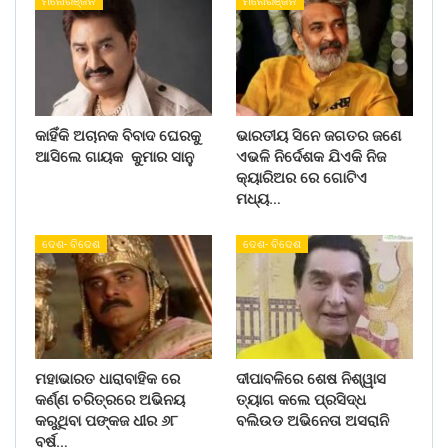
ମନୋରଞ୍ଜନ
ମନୋରଞ୍ଜନ
କାହିଁକି ଅଚାନକ ବିବାଦ ଘେରକୁ
ଭାରତୀୟ ସିନେ ଜଗତର ଜଣେ
ଆସିଲେ ଗାୟକ କୁମାର ସାନୁ
ଏଭଳି ନିର୍ଦେଶକ ଯିଏକି ନିଜ
କ୍ୟାରିଅର ରେ ଗୋଟିଏ
ମଧ୍ୟ…
ଦେଶ- ବିଦେଶ
ଦେଶ- ବିଦେଶ
ମହାଭାରତ ଧାରାବାହିକ ରେ
ଦୀପାବଳିରେ ଶେଷ ନିଶ୍ୱାସ
କର୍ଣ୍ଣ ଚରିତ୍ରରେ ଅଭିନୟ
ତ୍ୟାଗ କଲେ ପ୍ରସିଦ୍ଧ
କରୁଥିବା ପଙ୍କଜ ଧୀର ୬୮
ବଲିଉଡ ଅଭିନେତା ଅସରାନି
ବର୍ଷ…