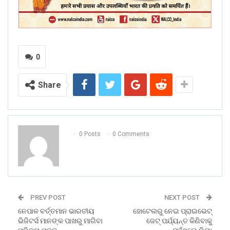
0
Share
0 Posts
0 Comments
PREV POST
NEXT POST
ନେପାଳ ବର୍ତ୍ତମାନ ଭାରତୀୟ
ହୋଟେଲରୁ ନେଇ ପ୍ରାଇଭେଟ୍
ଭିଜିଟର୍ସ ମାନଙ୍କ ପାଖରୁ ମାଗିବା
ଜେଟ୍ ପର୍ଯ୍ୟନ୍ତ କିଣିବାକୁ