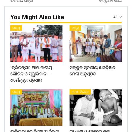
ପରିଚୟ ପତ୍ର
ଚାହୁଁଥିଲେ ରିୟା
You Might Also Like
All
ରାଜ୍ୟ
ରାଜ୍ୟ
‘ତ୍ରିରଙ୍ଗା’ ଆମ ଜାତୀୟ
ସଙ୍କୁଳ ସ୍ତରୀୟ ଜ୍ଞାନବିଜ୍ଞାନ
ଗୌରବ ଓ ସ୍ୱାଭିମାନ –
ମେଳା ଅନୁଷ୍ଠିତ
ଧର୍ମେନ୍ଦ୍ର ପ୍ରଧାନ
ରାଜ୍ୟ
ଦେଶ- ବିଦେଶ
ବାଲିଗୁଡା ରେ ବିଶ୍ୱ ଆଦିବାସୀ
ଗାନ୍ଧିଜୀ ଓ ନେହେରୁ ଙ୍କ