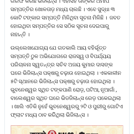
ଗିରଫ କରିଛି ଭିଜିଲାନ୍ସ । ଏହାସହ ତାଙ୍କର ଅମାପ
ସମ୍ପତ୍ତିର ଖୋଳତାଡ଼ ମଧ୍ୟ ଚାଲଛି । ଏବେ ସୁଦ୍ଧା ୩
କୋଟି ଟଙ୍କାର ସମ୍ପତ୍ତି ମିଳିଥିବା ସୂଚନା ମିଳିଛି । ଜବତ
ହୋଇଥିବା ସମ୍ପତ୍ତିର ସେ ସଠିକ ସୂଚନା ଦେଇପାରୁ
ନାହାନ୍ତି ।
ଉଲ୍ଲେଖଯୋଗ୍ୟ ଯେ ଗତକାଲି ଆୟ ବହିର୍ଭୂତ୍ତ
ସମ୍ପତ୍ତି ଠୁଳ ଅଭିଯୋଗରେ ରାଜସ୍ୱ ଓ ବିପର୍ଯ୍ୟୟ
ପରିଚାଳନା ସ୍ୱତନ୍ତ୍ର ସଚିବ ଅଜୟ କୁମାର ଦାସଙ୍କ
ଘରେ ଭିଜିଲାନ୍ସ ପକ୍ଷରୁ ଚଢ଼ାଉ ହୋଇଥିଲା । ଏକକାଳୀନ
୫ଟି ସ୍ଥାନରେ ଭିଜିଲାନ୍ସ ପକ୍ଷରୁ ଚଢ଼ାଉ ହୋଇଥିଲା ।
ଭୁବନେଶ୍ୱର ସ୍ଥିତ ଟଙ୍କପାଣି ରୋଡ଼, ପଟିଆ, ନୂଆଗାଁ ,
ବାଲେଶ୍ୱର ସ୍ଥିତ ଘରେ ଭିଡଜିଲାନ୍ସ ରେଡ଼ ପକେଇଥିଲା
। ଖାଲି ଏତିକି ନୁହେଁ ଭୁବନେଶ୍ୱରରୁ ୨ଟି ଓ ପୁରୀରୁ ଗୋଟିଏ
ଫ୍ଲାଟ ମଧ୍ୟ ଠାବ କରିିଥିଲା ଭିଜିଲାନ୍ସ ।