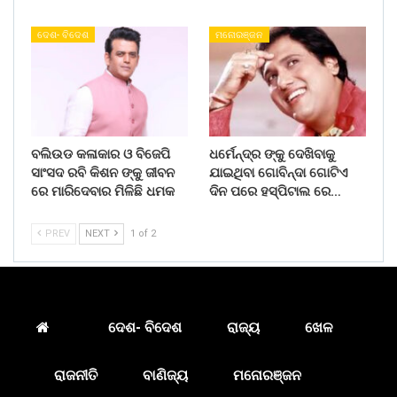
ଦେଶ- ବିଦେଶ
ମନୋରଞ୍ଜନ
ବଲିଉଡ କଳାକାର ଓ ବିଜେପି
ଧର୍ମେନ୍ଦ୍ର ଙ୍କୁ ଦେଖିବାକୁ
ସାଂସଦ ରବି କିଶନ ଙ୍କୁ ଜୀବନ
ଯାଇଥିବା ଗୋବିନ୍ଦା ଗୋଟିଏ
ରେ ମାରିଦେବାର ମିଳିଛି ଧମକ
ଦିନ ପରେ ହସ୍ପିଟାଲ ରେ…
PREV
NEXT
1 of 2
ଦେଶ- ବିଦେଶ
ରାଜ୍ୟ
ଖେଳ
ରାଜନୀତି
ବାଣିଜ୍ୟ
ମନୋରଞ୍ଜନ