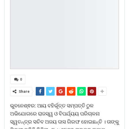
0
Share
ଭୁବନେଶ୍ଵର: ଆୟ ବହିର୍ଭୂତ୍ତ ସମ୍ପତ୍ତି ଠୁଳ
ଅଭିଯୋଗରେ ରାଜସ୍ୱ ଓ ବିପର୍ଯ୍ୟୟ ପରିଚାଳନା
ସ୍ୱତନ୍ତ୍ର ସଚିବ ଅଜୟ ଦାସ ଗିରଫ ହୋଇଛନ୍ତି । ତାଙ୍କୁ