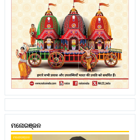
ମନୋରଞ୍ଜନ
ମନୋରଞ୍ଜନ