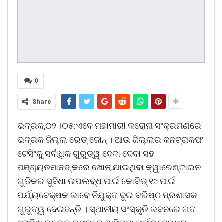
0
Share
ଭଦ୍ରକ,୦୨ ।୦୫:ଏବେ ମହାମାରୀ କରୋନା ସଂକ୍ରମଣରେ
ଭଦ୍ରକ ଜିଲ୍ଲା ରେଡ୍‍ ଜୋନ୍‍ । ଆଉ ଜିଲ୍ଲାର କନଟ୍ରାକଫ
ଟେସିଂକୁ ସର୍ବାଧିକ ଗୁରୁତ୍ୱ ଦେବା ଦେବା ସହ
ପଞ୍ଚାୟତମାନଙ୍କରେ ଖୋଲାଯାଇଥିବା କ୍ୱାରେଣ୍ଟାଇନ
ଗୁଡିକର ସୁବିଧା ଉପଲବ୍ଧ ପାଇଁ କୋବିଡ୍‍ ୧୯ ପାଇଁ
ପର୍ଯ୍ୟବେକ୍ଷକ ଭାବେ ନିଯୁକ୍ତ ଦୁଇ ବରିଷ୍ଠ ପ୍ରଶାସକ
ଗୁରୁତ୍ୱ ଦେଇଛନ୍ତି । ସ୍ଥାନୀୟ ସଂସ୍କୃତି ଭବନରେ ଗତ