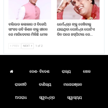
ବଲିଉଡ କଳାକାର ଓ ବିଜେପି
ଧର୍ମେନ୍ଦ୍ର ଙ୍କୁ ଦେଖିବାକୁ
ସାଂସଦ ରବି କିଶନ ଙ୍କୁ ଜୀବନ
ଯାଇଥିବା ଗୋବିନ୍ଦା ଗୋଟିଏ
ରେ ମାରିଦେବାର ମିଳିଛି ଧମକ
ଦିନ ପରେ ହସ୍ପିଟାଲ ରେ…
PREV
NEXT
1 of 2
ଦେଶ- ବିଦେଶ
ରାଜ୍ୟ
ଖେଳ
ରାଜନୀତି
ବାଣିଜ୍ୟ
ମନୋରଞ୍ଜନ
ଅପରାଧ
ସ୍ୱତନ୍ତ୍ର
ସ୍ୱାସ୍ଥ୍ୟ