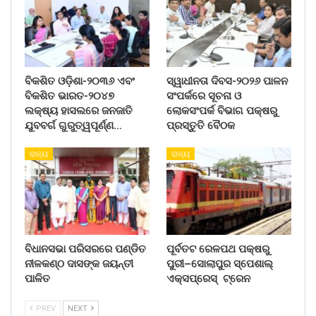
ବିକଶିତ ଓଡ଼ିଶା-୨୦୩୬ ଏବଂ
ସ୍ୱାଧୀନତା ଦିବସ-୨୦୨୬ ପାଳନ
ବିକଶିତ ଭାରତ-୨୦୪୭
ସଂପର୍କରେ ସୂଚନା ଓ
ଲକ୍ଷ୍ୟ ହାସଲରେ ଜନଜାତି
ଲୋକସଂପର୍କ ବିଭାଗ ପକ୍ଷରୁ
ଯୁବବର୍ଗ ଗୁରୁତ୍ୱପୂର୍ଣ୍ଣ…
ପ୍ରସ୍ତୁତି ବୈଠକ
ରାଜ୍ୟ
ରାଜ୍ୟ
ବିଧାନସଭା ପରିସରରେ ପଣ୍ଡିତ
ପୂର୍ବତଟ ରେଳପଥ ପକ୍ଷରୁ
ନୀଳକଣ୍ଠ ଦାସଙ୍କ ଜୟନ୍ତୀ
ପୁରୀ–ସୋଲାପୁର ସ୍ପେଶାଲ୍
ପାଳିତ
ଏକ୍ସପ୍ରେସ୍ ଟ୍ରେନ
PREV
NEXT