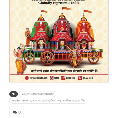
କଣ୍ଟେନମେଣ୍ଟ ଜୋନ ପରିଦର୍ଶନ
ଭଦ୍ରକ : କ୍ୱାରେଣ୍ଟାଇନ ସେଣ୍ଟର ବୁଲିଲେ ଏମ୍‍ସ ରେପିଡ୍‍ ରେସ୍‍ପନ୍‍ସ ଟିମ୍‍
0