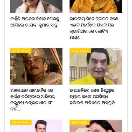
କାହିଁକି ଅଚାନକ ବିବାଦ ଘେରକୁ
ଭାରତୀୟ ସିନେ ଜଗତର ଜଣେ
ଆସିଲେ ଗାୟକ କୁମାର ସାନୁ
ଏଭଳି ନିର୍ଦେଶକ ଯିଏକି ନିଜ
କ୍ୟାରିଅର ରେ ଗୋଟିଏ
ମଧ୍ୟ…
ଦେଶ- ବିଦେଶ
ଦେଶ- ବିଦେଶ
ମହାଭାରତ ଧାରାବାହିକ ରେ
ଦୀପାବଳିରେ ଶେଷ ନିଶ୍ୱାସ
କର୍ଣ୍ଣ ଚରିତ୍ରରେ ଅଭିନୟ
ତ୍ୟାଗ କଲେ ପ୍ରସିଦ୍ଧ
କରୁଥିବା ପଙ୍କଜ ଧୀର ୬୮
ବଲିଉଡ ଅଭିନେତା ଅସରାନି
ବର୍ଷ…
ଦେଶ- ବିଦେଶ
ମନୋରଞ୍ଜନ