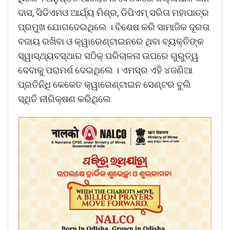
ଦାସ, ସିଡିଏମଓ ଆର୍ଯ୍ୟ ମିଶ୍ର, ଡିପିଏମ୍‍ ସରିତା ମହାପାତ୍ର
ପ୍ରମୁଖ ଯୋଗଦେଇଥିଲେ । ବିଶେଷ କରି ସାମାଜିକ ଦୂରତା
ବଜାୟ ରଖିବା ଓ କ୍ୱାରେଣ୍ଟାଇନରେ ଥିବା ବ୍ୟକ୍ତିଙ୍କ
ସ୍ୱାସ୍ଥ୍ୟବସ୍ଥାର ସଠିକ୍‍ ପରିଚାଳନା ଉପରେ ଗୁରୁତ୍ୱ
ଦେବାକୁ ପରାମର୍ଶ ଦେଇଥିଲେ । ଏମସ୍‍ର ଏହି ୪ଜଣିଆ
ପ୍ରତିନିଧି କେକେତ କ୍ୱାରେଣ୍ଟାଇନ ସେଣ୍ଟର ବୁଲି
ସ୍ଥିତି ନୀରିକ୍ଷଣ କରିଥିଲେ