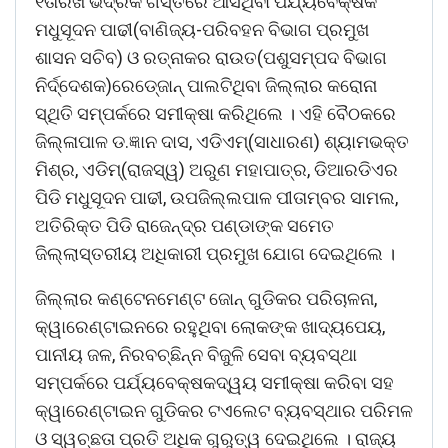
୧ତାରିଖ ଭଦ୍ରକ ଗସ୍ତରେ ଆସିଥିବା ପର୍ଯ୍ୟବେକ୍ଷକ
ମଧୁସୂଦନ ପାଢୀ(ବାଣିଜ୍ୟ-ପରିବହନ ବିଭାଗ ପ୍ରମୁଖ
ଶାସନ ସଚିବ) ଓ ରତ୍ନାକର ରାଉତ(ପଶୁସମ୍ପଦ ବିଭାଗ
ନିର୍ଦ୍ଦେଶକ)ରେଡ୍‍ଜୋନ୍‍ ପାଲଟିଥିବା ଜିଲ୍ଲାର କରୋନା
ସ୍ଥିତି ସମ୍ପର୍କରେ ସମୀକ୍ଷା କରିଥିଲେ । ଏହି ବୈଠକରେ
ଜିଲ୍ଳାପାଳ ଡ.ଜ୍ଞାନ ଦାସ, ଏଡିଏମ୍‍(ସାଧାରଣ) ଶ୍ୟାମଭକ୍ତ
ମିଶ୍ର, ଏଡିମ୍‍(ରାଜସ୍ୱ) ଅରୁଣ ମହାପାତ୍ର, ଡିଆରଡିଏର
ପିଡି ମଧୁସୂଦନ ପାଢୀ, ଉପଜିଲ୍ଲପାଳ ପୀତାମ୍ବର ସାମଲ,
ଅତିରିକ୍ତ ପିଡି ରାଜେନ୍ଦ୍ର ପଣ୍ଡାଙ୍କ ସମେତ
ଜିଲ୍ଲାସ୍ତରୀୟ ଅଧିକାରୀ ପ୍ରମୁଖ ଯୋଗ ଦେଇଥିଲେ ।
ଜିଲ୍ଲାର କଣ୍ଟେନମେଣ୍ଟ ଜୋନ୍‍ ଗୁଡିକର ପରିଚାଳନା,
କ୍ୱାରେଣ୍ଟାଇନରେ ରହୁଥିବା ଲୋକଙ୍କ ଖାଦ୍ୟପେୟ,
ପାନୀୟ ଜଳ, ନିରବଚ୍ଛିନ୍ନ ବିଜୁଳି ସେବା ବ୍ୟବସ୍ଥା
ସମ୍ପର୍କରେ ପର୍ଯ୍ୟବେକ୍ଷକଦ୍ୱୟ ସମୀକ୍ଷା କରିବା ସହ
କ୍ୱାରେଣ୍ଟାଇନ ଗୁଡିକର ଟଏଲେଟ ବ୍ୟବସ୍ଥାର ପରିମଳ
ଓ ସ୍ୱଚ୍ଛତା ପ୍ରତି ଅଧିକ ଗୁରୁତ୍ୱ ଦେଇଥିଲେ । ରାଜ୍ୟ