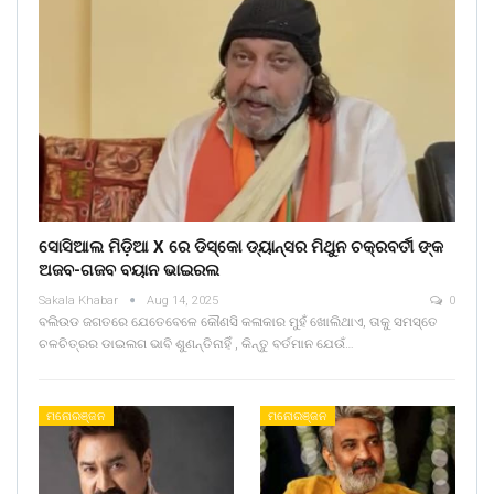
ସୋସିଆଲ ମିଡ଼ିଆ X ରେ ଡିସ୍କୋ ଡ୍ୟାନ୍ସର ମିଥୁନ ଚକ୍ରବର୍ତୀ ଙ୍କ
ଅଜବ-ଗଜବ ବୟାନ ଭାଇରଲ
Sakala Khabar
Aug 14, 2025
0
ବଲିଉଡ ଜଗତରେ ଯେତେବେଳେ କୌଣସି କଳାକାର ମୁହଁ ଖୋଲିଥାଏ, ତାକୁ ସମସ୍ତେ
ଚଳଚିତ୍ରର ଡାଇଲଗ ଭାବି ଶୁଣନ୍ତିନାହିଁ , କିନ୍ତୁ ବର୍ତମାନ ଯେଉଁ…
ମନୋରଞ୍ଜନ
ମନୋରଞ୍ଜନ