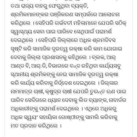
ତଥା ରାଜ୍ୟ ବାହରୁ ଫେରୁଥିବା ବ୍ୟକ୍ତି,
ଶ୍ରମିକମାନଙ୍କର ପଞ୍ଜିକରଣ ସମ୍ପର୍କରେ ଆଲୋଚନା
କରିଥିଲେ । ସେହିପରି ଗର୍ଭବତୀ ମହିଳାମାନେ ଯେପରି ସଠିକ୍‍
ସ୍ୱାସ୍ଥ୍ୟ ସେବା ପାଇ ପାରିବେ ସେଥିପାଇଁ ପରାମର୍ଶ
ଦେଇଥିଲେ । ସେହିପରି ଜିଲ୍ଲାରେ ଅଧିକ ଶ୍ରମଦିବସ
ସୃଷ୍ଟି କରି ସାମାଜିକ ଦୂରତ୍ୱ ରକ୍ଷା କରି କାମ ଯୋଗାଇ
ଦେବାକୁ ଜିଲ୍ଲା ପ୍ରଶାସନକୁ କହିଥିଲେ । ବ୍ଲକ, ଆର୍‍
ଆଣ୍ଡ ବି, ଆର୍‍.ଡି, ବିଭାଗରେ ବନ୍ଦ ରହିଥିବା କାର୍ଯ୍ୟସବୁ
ସ୍ଥାନୀୟ ଶ୍ରମିକଙ୍କୁ ନେଇ ସାମାଜିକ ଦୂରତ୍ୱ ରକ୍ଷା
କରି କାର୍ଯ୍ୟ କରିବାକୁ ନିର୍ଦ୍ଦେଶ ଦେଇଥିଲେ । ଜିଲ୍ଳାର
ନାମମାତ୍ର ଚାଷୀ, କ୍ଷୁଦ୍ର ଚାଷୀ ଯେପରି ତୁରନ୍ତ ଋଣ ପାଇ
ପାରିବ ସେଦିଗରେ ଧ୍ୟାନ ଦେବାକୁ ଲିଡ ବ୍ୟାଙ୍କ, ନାବାର୍ଡର
ଅଧିକାରୀଙ୍କୁ ପରାମର୍ଶ ଦେଇଥିଲେ । ଏଥିରେ ଅଧିକରୁ
ଅଧିକ ସ୍ୱୟଂ ସହାୟିକା ଗୋଷ୍ଠୀଙ୍କୁ ସାମଲି କରିବାକୁ
ମତ ପ୍ରଦାନ କରିଥିଲେ ।