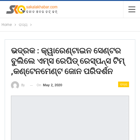
Home
ରାଜ୍ୟ
ଭଦ୍ରକ : କ୍ୱାରେଣ୍ଟାଇନ ସେଣ୍ଟର
ବୁଲିଲେ ଏମ୍‍ସ ରେପିଡ୍‍ ରେସ୍‍ପନ୍‍ସ ଟିମ୍‍
,କଣ୍ଟେନମେଣ୍ଟ ଜୋନ ପରିଦର୍ଶନ
ରାଜ୍ୟ
On
May 2, 2020
By