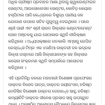
ଅଧିକ ଗ୍ରୀଷ୍ମ ପ୍ରବାହର ଆଶା ଥିବାରୁ କ୍ୱାରେଣ୍ଟାଇନ
ସେଣ୍ଟର, ଆଇସୋଲେସନ ସେଣ୍ଟର, କୋବିଡ଼ କେୟାର
ହସ୍‍ପିଟାଲ ଆଦି କେନ୍ଦ୍ରରେ ବିଶୁଦ୍ଧ ପାନୀୟ ଜଳ
ଯୋଗାଣ ଉପରେ ସଚିବ ଗୁରୁତ୍ୱ ଦେଇଥିଲେ । ପରେ
ଶ୍ରୀ ପାଢୀ ଏବଂ ଶ୍ରୀ ରାଉତ ଜିଲ୍ଲାର କଣ୍ଟେନମେଣ୍ଟ
ଜୋନ ଅଞ୍ଚଳକୁ ଯାଇ ସେଠାକାର ସ୍ଥିତି ନୀରିକ୍ଷଣ
କରିଥିଲେ । ଅନ୍ୟପକ୍ଷରେ ଗତକାଲି ଏମ୍‍ସରୁ ରେପିଡ
ରେସ୍‍ପନ୍‍ସ ଟିମ୍‍ର ଏକ ୪ଜଣିଆ ଡାକ୍ତରୀ ଦଳ ଭଦ୍ରକ
ଜିଲ୍ଲା ଗସ୍ତରେ ଆସି ଜିଲ୍ଲାପାଳଙ୍କ ସହ ଜିଲ୍ଲାର
କରୋନା ସଂକ୍ରମଣ ସ୍ଥିତି ସମ୍ପର୍କରେ ଆଲୋଚନା
କରିଥିଲେ ।
ଏହି ପ୍ରତିନିଧି ଦଳରେ ମହାମାରୀ ବିଶେଷଜ୍ଞ ପ୍ରଫେସର
ଡାକ୍ତର ବିନୋଦ ପାତ୍ର, ଡାକ୍ତର ଜୟୀରଂଜନ, ବରିଷ୍ଠ
ମେଡିସିନ ବିଶେଷଜ୍ଞ ଡାକ୍ତର ଦେବାନନ୍ଦ ସାହୁ, ବରିଷ୍ଠ
କମ୍ୟìନିଟି ଡାକ୍ତର ଦୀନେଶ ପ୍ରସାଦ ସାହୁ ଉପସ୍ଥିତ
ଥିଲେ । ଅନୁଷ୍ଠିତ ଆଲୋଚନା ବୈଠକରେ ଜିଲ୍ଳାପାଳ ଜ୍ଞାନ