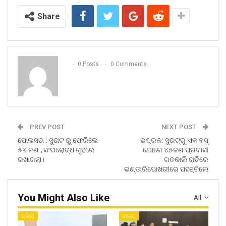
Share
0 Posts
0 Comments
PREV POST
NEXT POST
ପୋଲସରା : ସୁରାଟ ରୁ ଫେରିଲେ
ଭଦ୍ରକ: ସୁରଟ୍‍ରୁ ଏକ ବସ୍‍
୫୬ ଜଣ , ସଂଘରୋଦ୍ଧ ଗୃହରେ
ଯୋଗେ ୪୫ଜଣ ପ୍ରବାସୀ
ରଖାଗଲା।
ଗତକାଲି ରାତିରେ
ଭଣ୍ଡାରିପୋଖରୀରେ ପହଞ୍ଚିଲେ
You Might Also Like
All
ରାଜ୍ୟ
ରାଜ୍ୟ