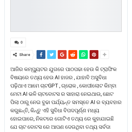
0
Share
ଆଜିର କମ୍ପ୍ୟୁଟର ଯୁଗରେ ପାଠପଢା ହେଉ କି ଟ୍ରାଫିକ
ବିଷୟରେ ତଥ୍ୟ ହେଉ AI ହାଜର , ଯାହାବି ଅସୁବିଧା
ପଢ଼ିଥାଏ ଆମେ ଚାଟGPT , ଗ୍ରୋକ , କୋପୀଲୋଟ କିମ୍ବା
ମେଟା AI ଭଳି ଚାଟବୋଟସ ର ସାହାରା ନେଇଥାଉ, ଛୋଟ
ପିଲା ଠାରୁ ନେଇ ବୁଢା ପର୍ଯ୍ୟନ୍ତ ସମସ୍ତେ AI ର ବ୍ୟବହାର
କରୁଛନ୍ତି, କିନ୍ତୁ ଏହି ସୁବିଧା ବିପଦପୂର୍ଣ୍ଣ ମଧ୍ୟ
ହୋଇପାରେ, ନିକଟରେ ଗୋଟିଏ ତଥ୍ୟ ରେ କୁହାଯାଇଛି
ଯେ ଚାଟ ବୋଟସ ରେ ଆପଣ ଦେଉଥିବା ତଥ୍ୟ ସର୍ବଦା