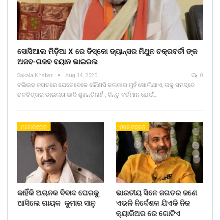
ସୋସିଆଲ ମିଡ଼ିଆ X ରେ ଡିସ୍କୋ ଡ୍ୟାନ୍ସର ମିଥୁନ ଚକ୍ରବର୍ତୀ ଙ୍କ
ଅଜବ-ଗଜବ ବୟାନ ଭାଇରଲ
Sakala Khabar
Aug 14, 2025
0
ବଲିଉଡ ଜଗତରେ ଯେତେବେଳେ କୌଣସି କଳାକାର ମୁହଁ ଖୋଲିଥାଏ, ତାକୁ ସମସ୍ତେ
ଚଳଚିତ୍ରର ଡାଇଲଗ ଭାବି ଶୁଣନ୍ତିନାହିଁ , କିନ୍ତୁ ବର୍ତମାନ ଯେଉଁ…
ମନୋରଞ୍ଜନ
ମନୋରଞ୍ଜନ
କାହିଁକି ଅଚାନକ ବିବାଦ ଘେରକୁ
ଭାରତୀୟ ସିନେ ଜଗତର ଜଣେ
ଆସିଲେ ଗାୟକ କୁମାର ସାନୁ
ଏଭଳି ନିର୍ଦେଶକ ଯିଏକି ନିଜ
କ୍ୟାରିଅର ରେ ଗୋଟିଏ