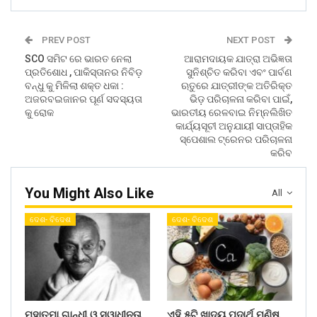
PREV POST
NEXT POST
SCO ସମିଟ ରେ ଭାରତ ନେଲା
ଆରାମଦାୟକ ଯାତ୍ରା ଅଭିଜ୍ଞତା
ପ୍ରତିଶୋଧ , ପାକିସ୍ତାନର ନିବିଡ଼
ସୁନିଶ୍ଚିତ କରିବା ଏବଂ ପାର୍ବଣ
ବନ୍ଧୁ କୁ ମିଳିଲା ଶକ୍ତ ଧକା :
ଋତୁରେ ଯାତ୍ରୀଙ୍କ ଅତିରିକ୍ତ
ଅଜରବଇଜାନର ପୂର୍ଣ ସଦସ୍ୟତା
ଭିଡ଼ ପରିଚାଳନା କରିବା ପାଇଁ,
କୁ ରୋକ
ଭାରତୀୟ ରେଳବାଇ ନିମ୍ନଲିଖିତ
କାର୍ଯ୍ୟସୂଚୀ ଅନୁଯାୟୀ ସାପ୍ତାହିକ
ସ୍ପେଶାଲ ଟ୍ରେନର ପରିଚାଳନା
କରିବ
You Might Also Like
All
ଦେଶ- ବିଦେଶ
ଦେଶ- ବିଦେଶ
ମହାତ୍ମା ଗାନ୍ଧୀ ଓ ସ୍ୱାଧୀନତା
ଏହି ୫ଟି ଖାଦ୍ୟ ପଦାର୍ଥ ମଣିଷ