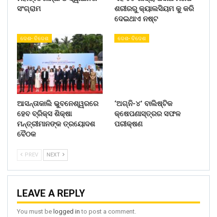
ସଂଗ୍ରାମ
ଶରୀରରୁ କ୍ୟାଲସିୟମ କୁ କରି
ଦେଇଥାଏ ନଷ୍ଟ
ଦେଶ- ବିଦେଶ
ଦେଶ- ବିଦେଶ
ଆସନ୍ତାକାଲି ଭୁବନେଶ୍ୱରରେ
‘ଅଗ୍ନି-୪’ ବାଲିଷ୍ଟିକ
ହେବ ବ୍ରିକ୍ସ ଶିକ୍ଷା
କ୍ଷେପଣାସ୍ତ୍ରର ସଫଳ
ମନ୍ତ୍ରୀମାନଙ୍କ ତ୍ରୟୋଦଶ
ପରୀକ୍ଷଣ
ବୈଠକ
PREV
NEXT
LEAVE A REPLY
You must be
logged in
to post a comment.