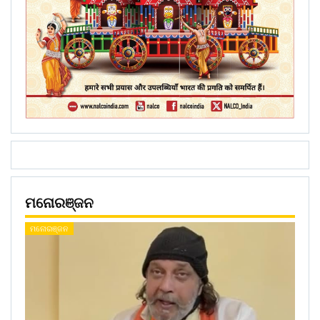
ମନୋରଞ୍ଜନ
ମନୋରଞ୍ଜନ