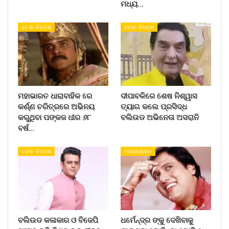
ମଧ୍ୟ…
ଦେଶ- ବିଦେଶ
ଦେଶ- ବିଦେଶ
ମହାଭାରତ ଧାରାବାହିକ ରେ
ଦୀପାବଳିରେ ଶେଷ ନିଶ୍ୱାସ
କର୍ଣ୍ଣ ଚରିତ୍ରରେ ଅଭିନୟ
ତ୍ୟାଗ କଲେ ପ୍ରସିଦ୍ଧ
କରୁଥିବା ପଙ୍କଜ ଧୀର ୬୮
ବଲିଉଡ ଅଭିନେତା ଅସରାନି
ବର୍ଷ…
ଦେଶ- ବିଦେଶ
ମନୋରଞ୍ଜନ
ବଲିଉଡ କଳାକାର ଓ ବିଜେପି
ଧର୍ମେନ୍ଦ୍ର ଙ୍କୁ ଦେଖିବାକୁ