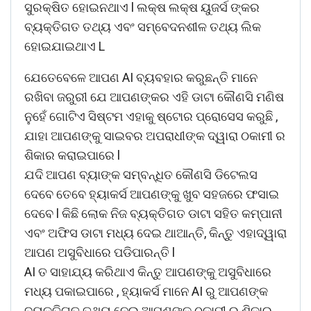
ସୁରକ୍ଷିତ ହୋଇନଥାଏ l ଲକ୍ଷ ଲକ୍ଷ ୟୁଜର୍ସ ଙ୍କର
ବ୍ୟକ୍ତିଗତ ତଥ୍ୟ ଏବଂ ସମ୍ବେଦନଶୀଳ ତଥ୍ୟ ଲିକ
ହୋଇଯାଇଥାଏ L
ଯେତେବେଳେ ଆପଣ AI ବ୍ୟବହାର କରୁଛନ୍ତି ମାନେ
ରଖିବା ଜରୁରୀ ଯେ ଆପଣଙ୍କର ଏହି ଡାଟା କୌଣସି ମଣିଷ
ନୁହେଁ ଗୋଟିଏ ସିଷ୍ଟମ ଏହାକୁ ଷ୍ଟୋର ପ୍ରୋସେସ କରୁଛି ,
ଯାହା ଆପଣଙ୍କୁ ସାଇବର ଅପରାଧୀଙ୍କ ଦ୍ୱାରା ଠକାମୀ ର
ଶିକାର କରାଇପାରେ l
ଯଦି ଆପଣ ବ୍ୟାଙ୍କ ସମ୍ବନ୍ଧିତ କୌଣସି ଡିଟେଲସ
ଦେବେ ତେବେ ହ୍ୟାକର୍ସ ଆପଣଙ୍କୁ ଖୁବ ସହଜରେ ଫସାଇ
ଦେବେ l କିଛି ଲୋକ ନିଜ ବ୍ୟକ୍ତିଗତ ଡାଟା ସହିତ କମ୍ପାନୀ
ଏବଂ ଅଫିସ ଡାଟା ମଧ୍ୟ ଦେଇ ଥାଆନ୍ତି, କିନ୍ତୁ ଏହାଦ୍ୱାରା
ଆପଣ ଅସୁବିଧାରେ ପଡିପାରନ୍ତି l
AI ତ ସାହାଯ୍ୟ କରିଥାଏ କିନ୍ତୁ ଆପଣଙ୍କୁ ଅସୁବିଧାରେ
ମଧ୍ୟ ପକାଇପାରେ , ହ୍ୟାକର୍ସ ମାନେ AI ରୁ ଆପଣଙ୍କ
ବ୍ୟକ୍ତିଗତ ତଥ୍ୟ ନେଇ ଆପଣଙ୍କୁ ଠକାମୀ ର ଶିକାର