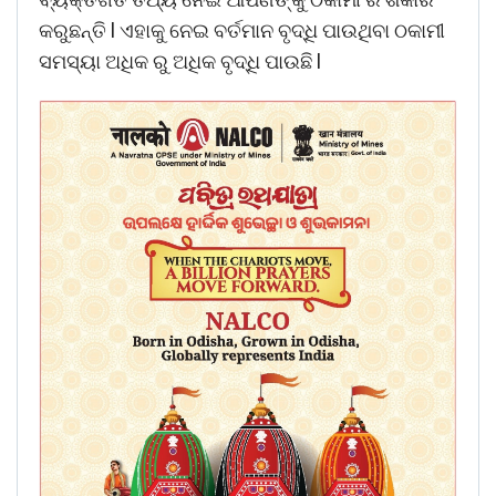
କରୁଛନ୍ତି l ଏହାକୁ ନେଇ ବର୍ତମାନ ବୃଦ୍ଧି ପାଉଥିବା ଠକାମୀ
ସମସ୍ୟା ଅଧିକ ରୁ ଅଧିକ ବୃଦ୍ଧି ପାଉଛି l