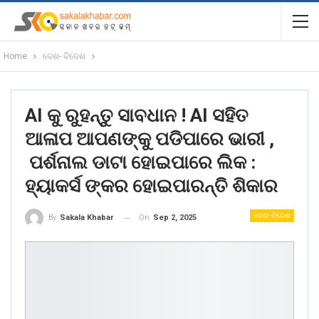
Home
ଦେଶ- ବିଦେଶ
AI କୁ ରୁହନ୍ତୁ ସାବଧାନ ! AI ସହିତ
ଆଳାପ ଆପଣଙ୍କୁ ପଡିପାରେ ଭାରୀ ,
ପର୍ଶନାଲ ଡାଟା ହୋଇପାରେ ଲିକ :
ହ୍ୟାକର୍ସ ଙ୍କର ହୋଇପାରନ୍ତି ଶିକାର
ଦେଶ- ବିଦେଶ
On
Sep 2, 2025
By
Sakala Khabar