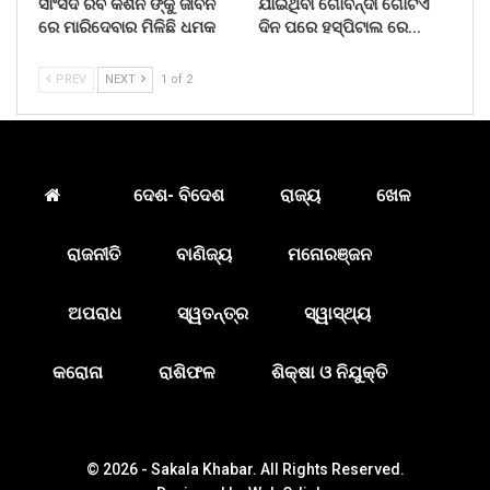
ସାଂସଦ ରବି କିଶନ ଙ୍କୁ ଜୀବନ
ଯାଇଥିବା ଗୋବିନ୍ଦା ଗୋଟିଏ
ରେ ମାରିଦେବାର ମିଳିଛି ଧମକ
ଦିନ ପରେ ହସ୍ପିଟାଲ ରେ…
PREV
NEXT
1 of 2
ଦେଶ- ବିଦେଶ
ରାଜ୍ୟ
ଖେଳ
ରାଜନୀତି
ବାଣିଜ୍ୟ
ମନୋରଞ୍ଜନ
ଅପରାଧ
ସ୍ୱତନ୍ତ୍ର
ସ୍ୱାସ୍ଥ୍ୟ
କରୋନା
ରାଶିଫଳ
ଶିକ୍ଷା ଓ ନିଯୁକ୍ତି
© 2026 - Sakala Khabar. All Rights Reserved.