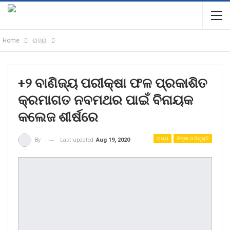
Home
ରାଜ୍ୟ
+୨ ବାଣିଜ୍ୟ ପରୀକ୍ଷା ଫଳ ପ୍ରକାଶିତ
କ୍ରମାଗତ ନବମଥର ପାଇଁ ବିନାୟକ
କଲେଜ ଶୀର୍ଷରେ
ରାଜ୍ୟ
ଶିକ୍ଷା ଓ ନିଯୁକ୍ତି
Last updated
Aug 19, 2020
By