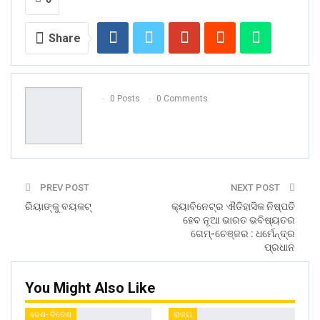
Share
0 Posts
0 Comments
PREV POST
NEXT POST
ରିୟାଙ୍କୁ ବୟକଟ୍‌
କ୍ୟାବିନେଟ୍‌ର ଐତିହାସିକ ନିଷ୍ପତି
ହେବ ନୂଆ ଭାରତ ଭବିଷ୍ୟତର
ଗେମ୍‌-ଚେଞ୍ଜର : ଧର୍ମେନ୍ଦ୍ର
ପ୍ରଧାନ
You Might Also Like
ଦେଶ- ବିଦେଶ
ରାଜ୍ୟ