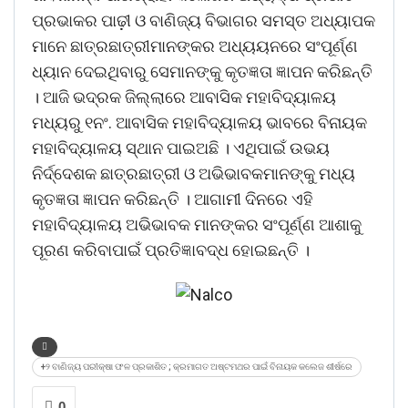
ପ୍ରଭାକର ପାଢ଼ୀ ଓ ବାଣିଜ୍ୟ ବିଭାଗର ସମସ୍ତ ଅଧ୍ୟାପକ
ମାନେ ଛାତ୍ରଛାତ୍ରୀମାନଙ୍କର ଅଧ୍ୟୟନରେ ସଂପୂର୍ଣ୍ଣ
ଧ୍ୟାନ ଦେଇଥିବାରୁ ସେମାନଙ୍କୁ କୃତଜ୍ଞତା ଜ୍ଞାପନ କରିଛନ୍ତି
। ଆଜି ଭଦ୍ରକ ଜିଲ୍ଲାରେ ଆବାସିକ ମହାବିଦ୍ୟାଳୟ
ମଧ୍ୟରୁ ୧ନଂ. ଆବାସିକ ମହାବିଦ୍ୟାଳୟ ଭାବରେ ବିନାୟକ
ମହାବିଦ୍ୟାଳୟ ସ୍ଥାନ ପାଇଅଛି । ଏଥିପାଇଁ ଉଭୟ
ନିର୍ଦ୍ଦେଶକ ଛାତ୍ରଛାତ୍ରୀ ଓ ଅଭିଭାବକମାନଙ୍କୁ ମଧ୍ୟ
କୃତଜ୍ଞତା ଜ୍ଞାପନ କରିଛନ୍ତି । ଆଗାମୀ ଦିନରେ ଏହି
ମହାବିଦ୍ୟାଳୟ ଅଭିଭାବକ ମାନଙ୍କର ସଂପୂର୍ଣ୍ଣ ଆଶାକୁ
ପୂରଣ କରିବାପାଇଁ ପ୍ରତିଜ୍ଞାବଦ୍ଧ ହୋଇଛନ୍ତି ।
+୨ ବାଣିଜ୍ୟ ପରୀକ୍ଷା ଫଳ ପ୍ରକାଶିତ ; କ୍ରମାଗତ ଅଷ୍ଟମଥର ପାଇଁ ବିନାୟକ କଲେଜ ଶୀର୍ଷରେ
0