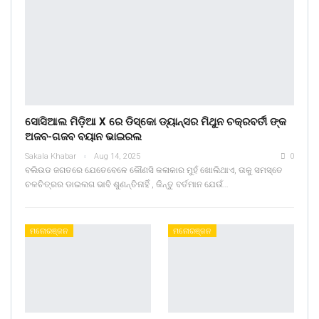
ସୋସିଆଲ ମିଡ଼ିଆ X ରେ ଡିସ୍କୋ ଡ୍ୟାନ୍ସର ମିଥୁନ ଚକ୍ରବର୍ତୀ ଙ୍କ
ଅଜବ-ଗଜବ ବୟାନ ଭାଇରଲ
Sakala Khabar
Aug 14, 2025
0
ବଲିଉଡ ଜଗତରେ ଯେତେବେଳେ କୌଣସି କଳାକାର ମୁହଁ ଖୋଲିଥାଏ, ତାକୁ ସମସ୍ତେ
ଚଳଚିତ୍ରର ଡାଇଲଗ ଭାବି ଶୁଣନ୍ତିନାହିଁ , କିନ୍ତୁ ବର୍ତମାନ ଯେଉଁ…
ମନୋରଞ୍ଜନ
ମନୋରଞ୍ଜନ