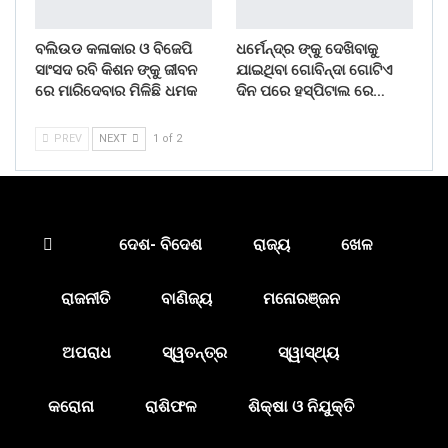
ବଲିଉଡ କଳାକାର ଓ ବିଜେପି
ଧର୍ମେନ୍ଦ୍ର ଙ୍କୁ ଦେଖିବାକୁ
ସାଂସଦ ରବି କିଶନ ଙ୍କୁ ଜୀବନ
ଯାଇଥିବା ଗୋବିନ୍ଦା ଗୋଟିଏ
ରେ ମାରିଦେବାର ମିଳିଛି ଧମକ
ଦିନ ପରେ ହସ୍ପିଟାଲ ରେ…
PREV
NEXT
1 of 2
ଦେଶ- ବିଦେଶ
ରାଜ୍ୟ
ଖେଳ
ରାଜନୀତି
ବାଣିଜ୍ୟ
ମନୋରଞ୍ଜନ
ଅପରାଧ
ସ୍ୱତନ୍ତ୍ର
ସ୍ୱାସ୍ଥ୍ୟ
କରୋନା
ରାଶିଫଳ
ଶିକ୍ଷା ଓ ନିଯୁକ୍ତି