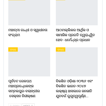
ମହାତ୍ମା ଗାନ୍ଧୀ ଓ ସ୍ୱାଧୀନତା
ଆଠମଲ୍ଲିକର ଆର୍ଥିକ ଓ
ସଂଗ୍ରାମ
ସାମାଜିକ ପ୍ରଗତି ତ୍ୱରାନ୍ୱିତ
ହେବ- ଧର୍ମେନ୍ଦ୍ର ପ୍ରଧାନ
ରାଜ୍ୟ
ରାଜ୍ୟ
ପୂର୍ବତଟ ରେଳପଥ
ବିକଶିତ ଓଡ଼ିଶା-୨୦୩୬ ଏବଂ
ମହାପ୍ରବନ୍ଧକଙ୍କ
ବିକଶିତ ଭାରତ-୨୦୪୭
ସମ୍ବଲପୁର-ବଲାଙ୍ଗୀର
ଲକ୍ଷ୍ୟ ହାସଲରେ ଜନଜାତି
ସେକ୍ସନ ନିରୀକ୍ଷଣ
ଯୁବବର୍ଗ ଗୁରୁତ୍ୱପୂର୍ଣ୍ଣ…