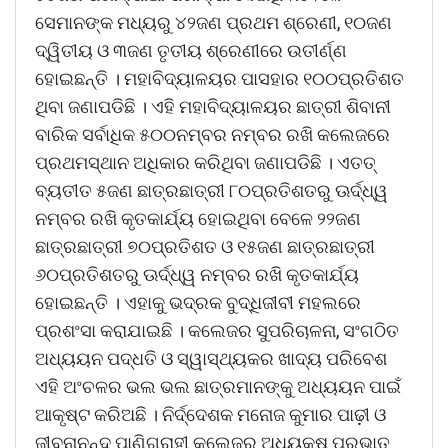
ସେମାନଙ୍କ ମଧ୍ୟରୁ ୪୨ଜଣ ପ୍ରଥମ ଶ୍ରେଣୀ, ୧୦ଜଣ
ଦ୍ୱିତୀୟ ଓ ୩ଜଣ ତୃତୀୟ ଶ୍ରେଣୀରେ ଉତୀର୍ଣ୍ଣ
ହୋଇଛନ୍ତି । ମହାବିଦ୍ୟାଳୟର ପାସହାର ୧୦୦ପ୍ରତିଶତ
ଥିବା ଜଣାପଡିଛି । ଏହି ମହାବିଦ୍ୟାଳୟର ଛାତ୍ରୀ ଶିବାନୀ
ବାରିକ ସର୍ବାଧିକ ୫୦୦ନମ୍ବର ନମ୍ବର ରଖି କଲେଜରେ
ପ୍ରଥମସ୍ଥାନ ଅଧିକାର କରିଥିବା ଜଣାପଡିଛି । ଏତତ୍
ବ୍ୟତୀତ ୫ଜଣ ଛାତ୍ରଛାତ୍ରୀ ୮୦ପ୍ରତିଶତରୁ ଊର୍ଦ୍ଧ୍ୱ
ନମ୍ବର ରଖି କୃତକାର୍ଯ୍ୟ ହୋଇଥିବା ବେଳେ ୨୨ଜଣ
ଛାତ୍ରଛାତ୍ରୀ ୭୦ପ୍ରତିଶତ ଓ ୧୫ଜଣ ଛାତ୍ରଛାତ୍ରୀ
୬୦ପ୍ରତିଶତରୁ ଊର୍ଦ୍ଧ୍ୱ ନମ୍ବର ରଖି କୃତକାର୍ଯ୍ୟ
ହୋଇଛନ୍ତି । ଏହାକୁ ଭଦ୍ରକ ବୁଦ୍ଧିଜୀବୀ ମହଲରେ
ପ୍ରଶଂସା କରାଯାଇଛି । କଲେଜର ସୁପରିଚାଳନା, ସଂଗଠିତ
ଅଧ୍ୟୟନ ପଦ୍ଧତି ଓ ସ୍ୱାସ୍ଥ୍ୟକର ଖାଦ୍ୟ ପରିବେଶ
ଏହି ଅଂଚଳର ଭଲ ଭଲ ଛାତ୍ରମାନଙ୍କୁ ଅଧ୍ୟୟନ ପାଇଁ
ଆକୃଷ୍ଟ କରିଅଛି । ନିର୍ଦ୍ଦେଶକ ମନୋଜ କୁମାର ପାଢ଼ୀ ଓ
ଜୀବନାନନ୍ଦ ପାଣିଗ୍ରାହୀ କଲେଜର ଅଧ୍ୟକ୍ଷ ପ୍ରଭାତ