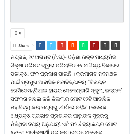
0
Share
ଭଦ୍ରକ, ୧୯ ଅଗଷ୍ଟ (ହି.ସ.)- ଓଡ଼ିଶା ଉଚ୍ଚ ମାଧ୍ୟମିକ
ଶିକ୍ଷା ପରିଷଦ ଦ୍ୱାରା ପରିଚାଳିତ +୨ ବାଣିଜ୍ୟ ବିଭାଗର
ପରୀକ୍ଷା ଫଳ ପ୍ରକାଶ ପାଇଛି । କ୍ରମାଗତ ନବମଥର
ପାଇଁ ପ୍ରମୁଖ ଆବାସିକ ମହାବିଦ୍ୟାଳୟ “ବିନାୟକ
ରେସିଡେସନ୍‌ସିଆଲ ହାୟର ସେକେଣ୍ଡାରି ସ୍କୁଲ, ଭଦ୍ରକ”
ସଫଳତା ହାସଲ କରି ଜିଲ୍ଲାର ମୋଟ ୧୨ଟି ଆବାସିକ
ମହାବିଦ୍ୟାଳୟ ମଧ୍ୟରୁ ଶୀର୍ଷରେ ରହିିଛି । କଲେଜ
ଅଧ୍ୟକ୍ଷ ପ୍ରଭାତ ପ୍ରଭାକର ପାଢ଼ୀଙ୍କ ସୂତ୍ରରୁ
ମିଳିଥିବା ତଥ୍ୟ ଅନୁଯାୟୀ ଏହି ମହାବିଦ୍ୟାଳୟର ମୋଟ
୫୫ଜଣ ପରୀକ୍ଷାର୍ଥୀ ପରୀକ୍ଷା ଦେଇଥିବାବେଳେ