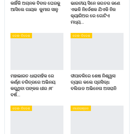
କାହିଁକି ଅଚାନକ ବିବାଦ ଘେରକୁ
ଭାରତୀୟ ସିନେ ଜଗତର ଜଣେ
ଆସିଲେ ଗାୟକ କୁମାର ସାନୁ
ଏଭଳି ନିର୍ଦେଶକ ଯିଏକି ନିଜ
କ୍ୟାରିଅର ରେ ଗୋଟିଏ
ମଧ୍ୟ…
ଦେଶ- ବିଦେଶ
ଦେଶ- ବିଦେଶ
ମହାଭାରତ ଧାରାବାହିକ ରେ
ଦୀପାବଳିରେ ଶେଷ ନିଶ୍ୱାସ
କର୍ଣ୍ଣ ଚରିତ୍ରରେ ଅଭିନୟ
ତ୍ୟାଗ କଲେ ପ୍ରସିଦ୍ଧ
କରୁଥିବା ପଙ୍କଜ ଧୀର ୬୮
ବଲିଉଡ ଅଭିନେତା ଅସରାନି
ବର୍ଷ…
ଦେଶ- ବିଦେଶ
ମନୋରଞ୍ଜନ